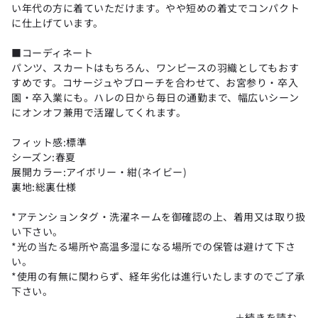
い年代の方に着ていただけます。やや短めの着丈でコンパクト
に仕上げています。
■コーディネート
パンツ、スカートはもちろん、ワンピースの羽織としてもおす
すめです。コサージュやブローチを合わせて、お宮参り・卒入
園・卒入業にも。ハレの日から毎日の通勤まで、幅広いシーン
にオンオフ兼用で活躍してくれます。
フィット感:標準
シーズン:春夏
展開カラー:アイボリー・紺(ネイビー)
裏地:総裏仕様
*アテンションタグ・洗濯ネームを御確認の上、着用又は取り扱
い下さい。
*光の当たる場所や高温多湿になる場所での保管は避けて下さ
い。
*使用の有無に関わらず、経年劣化は進行いたしますのでご了承
下さい。
*閲覧デバイス・環境により質感・色味に誤差が生じる場合がご