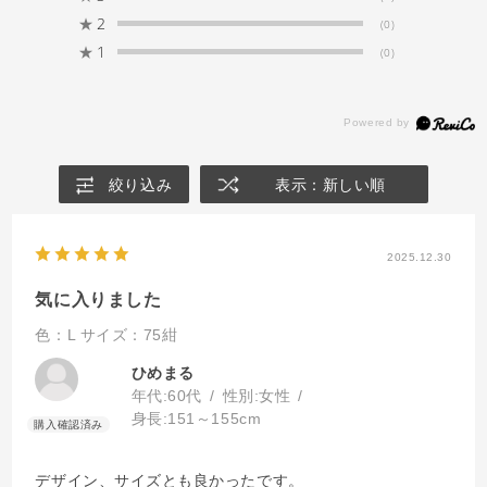
★
2
(0)
★
1
(0)
絞り込み
表示：新しい順
2025.12.30
気に入りました
色：L
サイズ：75紺
ひめまる
年代:
60代
性別:
女性
身長:
151～155cm
デザイン、サイズとも良かったです。