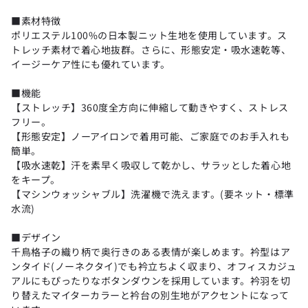
■素材特徴
ポリエステル100%の日本製ニット生地を使用しています。ス
トレッチ素材で着心地抜群。さらに、形態安定・吸水速乾等、
イージーケア性にも優れています。
■機能
【ストレッチ】360度全方向に伸縮して動きやすく、ストレス
フリー。
【形態安定】ノーアイロンで着用可能、ご家庭でのお手入れも
簡単。
【吸水速乾】汗を素早く吸収して乾かし、サラッとした着心地
をキープ。
【マシンウォッシャブル】洗濯機で洗えます。(要ネット・標準
水流)
■デザイン
千鳥格子の織り柄で奥行きのある表情が楽しめます。衿型はア
ンタイド(ノーネクタイ)でも衿立ちよく収まり、オフィスカジュ
アルにもぴったりなボタンダウンを採用しています。衿羽を切
り替えたマイターカラーと衿台の別生地がアクセントになって