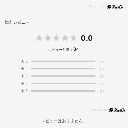
下さい。
*生地の裁断・縫製方法により、写真と同様の柄が出ない場合が
ございます。
レビュー
*閲覧デバイス・環境により質感・色味に誤差が生じる場合がご
ざいます。
0.0
0
レビュー件数：
件
★
5
(0)
★
4
(0)
★
3
(0)
★
2
(0)
★
1
(0)
レビューはありません。