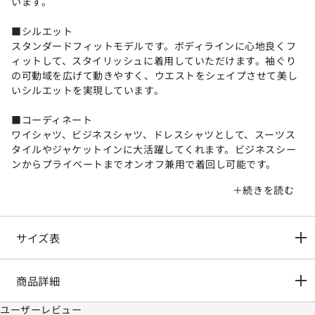
います。
■シルエット
スタンダードフィットモデルです。ボディラインに心地良くフ
ィットして、スタイリッシュに着用していただけます。袖ぐり
の可動域を広げて動きやすく、ウエストをシェイプさせて美し
いシルエットを実現しています。
■コーディネート
ワイシャツ、ビジネスシャツ、ドレスシャツとして、スーツス
タイルやジャケットインに大活躍してくれます。ビジネスシー
ンからプライベートまでオンオフ兼用で着回し可能です。
モデル:スタンダードフィット
シーズン:春夏
展開カラー:白(ホワイト)
サイズ表
*アテンションタグ・洗濯ネームを御確認の上、着用又は取り扱
い下さい。
商品詳細
*光の当たる場所や高温多湿になる場所での保管は避けて下さ
い。
ユーザーレビュー
*使用の有無に関わらず、経年劣化は進行いたしますのでご了承