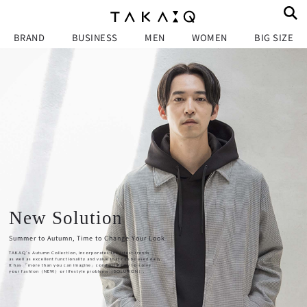
BRAND
BUSINESS
MEN
WOMEN
BIG SIZE
New Solution
Summer to Autumn, Time to Change Your Look
TAKAQ`s Autumn Collection, incorporates the latest trends
as well as excellent functionality and value that can be used daily.
It has 「more than you can imagine」comfortability to solve
your fashion（NEW）or lifestyle problems（SOLUTION）.