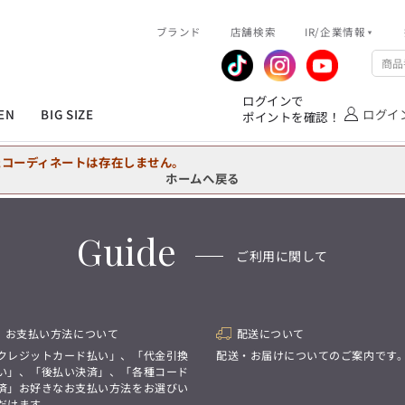
R/企業情報
ブランド
ピックアップ情報
店舗検索
IR/企業情報
企業情報
公式アプリ
MEN'S シャツ
ジャケット
スラックス
ジャケット/アウター
T/Q -Ladies’
「静謐(せいひつ)な美しさが宿る、
業績推移
メンバーズカード
ログインで
洗練された佇まい。
EN
BIG SIZE
ログイ
ポイントを確認！
余計なものを削ぎ落とし、
IRライブラリ
ショッピングモール一覧
オーダースーツ
カジュアルパンツ
ブラウス
ネクタイ
細部まで計算されたシルエットが、
気品と清潔感を纏わせる。
株式情報
洋服のお直しサービス
たコーディネートは存在しません。
控えめでありながら、
フォーマル
ワンピース
アンダーウェア
凛とした存在感を放つ装い。
ホームへ戻る
MEN'S シャツ
ジャケット
スラックス
ジャケット/アウター
T/Q -Ladies’
バッグ
ファッション雑貨
「静謐(せいひつ)な美しさが宿る、
Guide
DRAW
洗練された佇まい。
ご利用に関して
余計なものを削ぎ落とし、
オーダースーツ
カジュアルパンツ
ブラウス
ネクタイ
性別にとらわれない
細部まで計算されたシルエットが、
デザインを中心に展開
アウトレット
気品と清潔感を纏わせる。
シンプルかつ機能的で、
控えめでありながら、
誰もが心地よく着られるアイテム
フォーマル
ワンピース
アンダーウェア
凛とした存在感を放つ装い。
トレンドに敏感でありながら、
お支払い方法について
配送について
普遍的な魅力を持つデザイン
お客様が自由に
クレジットカード払い」、「代金引換
配送・お届けについてのご案内です
コーディネートできるよう、
バッグ
ファッション雑貨
い」、「後払い決済」、「各種コード
アイテムを選ぶ楽しさを提案
DRAW
済」お好きなお支払い方法をお選びい
だけます。