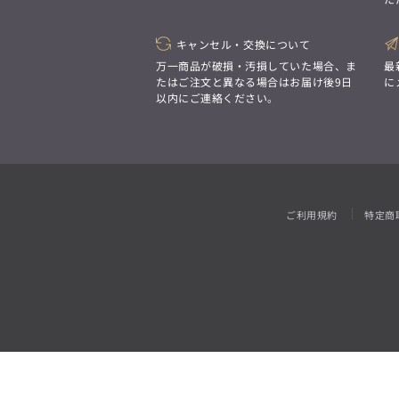
「対照的な魅力が交差し、
それぞれの強みを生かしながら
ビジネス小物
アウトレット
ファッション雑貨
オーダースーツ(SUITIST)
生まれる、新しいかたち。
異なるものが引き寄せ合い、
キャンセル・交換について
「妥協なき技術と洗練された美意識、
重なり合うことで、
日本の名匠が、
万一商品が破損・汚損していた場合、ま
最
洗練された美しさが生まれる。
あなただけの一着を創り上げます。」
たはご注文と異なる場合はお届け後9日
に
そこには、絶妙なバランスと、
以内にご連絡ください。
今までにない輝きが宿る。」
オーダースーツ(SUITIST)
「妥協なき技術と洗練された美意識、
日本の名匠が、
ご利用規約
特定商
あなただけの一着を創り上げます。」