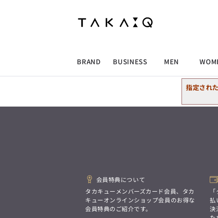
ALLITEM
ALLITEM
ALLITEM
ALLITEM
ブランド
I
店舗検索
ビジネス総合トップ
トップス
トップス
トップス
MEN'S スーツ
ワイシャツ
ジャケット
ワイシャツ
T/Q -Men’s
「静謐(せいひつ)な美しさが宿る、
採用情報
洗練された佇まい。
BRAND
BUSINESS
MEN
WOM
余計なものを削ぎ落とし、
MEN'S ジャケット
スラックス
スカート
パンツ
MEN'S パンツ
スーツ
スーツ
スーツ
細部まで計算されたシルエットが、
気品と清潔感を纏わせる。
指定され
控えめでありながら、
ALLITEM
ALLITEM
ALLITEM
ALLITEM
アウター/コート
カジュアルパンツ
シューズ
ネクタイ
アウター/コート
バッグ
凛とした存在感を放つ装い。
ビジネス総合トップ
トップス
トップス
トップス
MEN'S スーツ
ワイシャツ
ジャケット
ワイシャツ
T/Q -Men’s
シューズ
ベルト
ファッション雑貨
ベルト
バッグ
アウトレット
「静謐(せいひつ)な美しさが宿る、
m.f.editorial -Ladies’
洗練された佇まい。
余計なものを削ぎ落とし、
MEN'S ジャケット
スラックス
スカート
パンツ
MEN'S パンツ
スーツ
スーツ
スーツ
「対照的な魅力が交差し、
細部まで計算されたシルエットが、
それぞれの強みを生かしながら
ビジネス小物
アウトレット
ファッション雑貨
気品と清潔感を纏わせる。
生まれる、新しいかたち。
控えめでありながら、
異なるものが引き寄せ合い、
アウター/コート
カジュアルパンツ
シューズ
ネクタイ
アウター/コート
バッグ
凛とした存在感を放つ装い。
重なり合うことで、
会員特典について
洗練された美しさが生まれる。
そこには、絶妙なバランスと、
タカキューメンバーズカード会員、タカ
「
今までにない輝きが宿る。」
シューズ
ベルト
ファッション雑貨
ベルト
バッグ
アウトレット
キューオンラインショップ会員のお得な
払
m.f.editorial -Ladies’
会員特典のご紹介です。
決
た