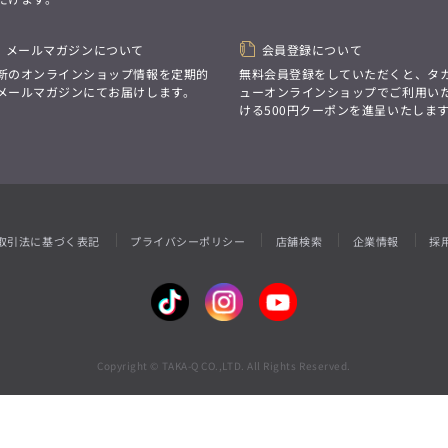
性別にとらわれない
デザインを中心に展開
アウトレット
GRAND-BACK
シンプルかつ機能的で、
誰もが心地よく着られるアイテム
メールマガジンについて
会員登録について
「自分らしくスタイリッシュに、
トレンドに敏感でありながら、
サイズにとらわれず、
新のオンラインショップ情報を定期的
無料会員登録をしていただくと、タ
普遍的な魅力を持つデザイン
ファッションをもっと楽しみたい。
メールマガジンにてお届けします。
ューオンラインショップでご利用い
お客様が自由に
ただ着られる服ではなく、
ける500円クーポンを進呈いたしま
コーディネートできるよう、
本当に着たい服をもっと自由に、
アイテムを選ぶ楽しさを提案
自分らしいスタイルを
楽しむ大人へ。」
GRAND-BACK
「自分らしくスタイリッシュに、
サイズにとらわれず、
取引法に基づく表記
プライバシーポリシー
店舗検索
企業情報
採
ファッションをもっと楽しみたい。
ただ着られる服ではなく、
本当に着たい服をもっと自由に、
自分らしいスタイルを
楽しむ大人へ。」
Copyright © TAKA-Q CO.,LTD. All Rights Reserved.