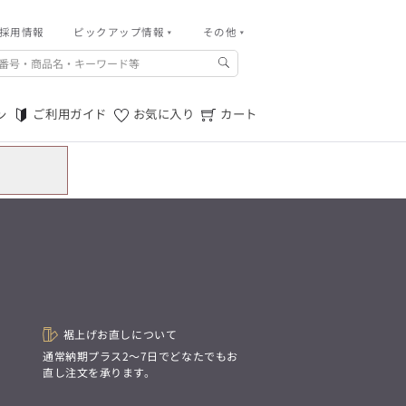
採用情報
その他
ピックアップ情報
その他
ご利用ガイド
m.f.editorial -Men’s
「対照的な魅力が交差し、
ご利用規約
それぞれの強みを生かしながら
ご利用ガイド
お気に入り
カート
ン
生まれる、新しいかたち。
特定商取引法に基づく表記
異なるものが引き寄せ合い、
重なり合うことで、
プライバシーポリシー
洗練された美しさが生まれる。
そこには、絶妙なバランスと、
店舗物件募集
今までにない輝きが宿る。」
お問い合わせ
m.f.editorial -Men’s
「対照的な魅力が交差し、
SUITIST(READY TO WEAR)
それぞれの強みを生かしながら
生まれる、新しいかたち。
「Simplicity & Quality
異なるものが引き寄せ合い、
シンプルでいて上質を追求し、
重なり合うことで、
スーツをただの仕事着ではなく、
洗練された美しさが生まれる。
装う喜びを知る大人のための
そこには、絶妙なバランスと、
ファッションへと昇華させる。」
今までにない輝きが宿る。」
裾上げお直しについて
。
通常納期プラス2〜7日でどなたでもお
直し注文を承ります。
SUITIST(READY TO WEAR)