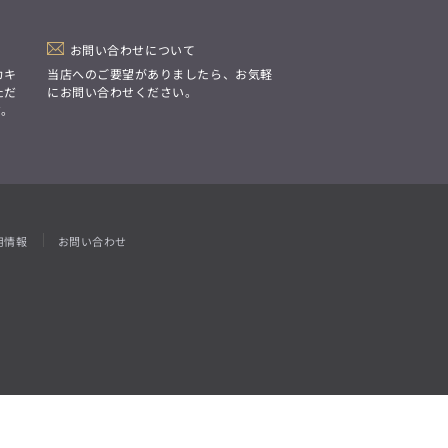
「Simplicity & Quality
シンプルでいて上質を追求し、
スーツをただの仕事着ではなく、
装う喜びを知る大人のための
お問い合わせについて
ファッションへと昇華させる。」
カキ
当店へのご要望がありましたら、お気軽
ただ
にお問い合わせください。
す。
用情報
お問い合わせ