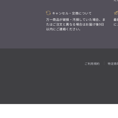
「対照的な魅力が交差し、
それぞれの強みを生かしながら
ビジネス小物
アウトレット
ファッション雑貨
オーダースーツ(SUITIST)
生まれる、新しいかたち。
異なるものが引き寄せ合い、
キャンセル・交換について
「妥協なき技術と洗練された美意識、
重なり合うことで、
日本の名匠が、
万一商品が破損・汚損していた場合、ま
最
洗練された美しさが生まれる。
あなただけの一着を創り上げます。」
たはご注文と異なる場合はお届け後9日
に
そこには、絶妙なバランスと、
以内にご連絡ください。
今までにない輝きが宿る。」
オーダースーツ(SUITIST)
「妥協なき技術と洗練された美意識、
日本の名匠が、
ご利用規約
特定商
あなただけの一着を創り上げます。」