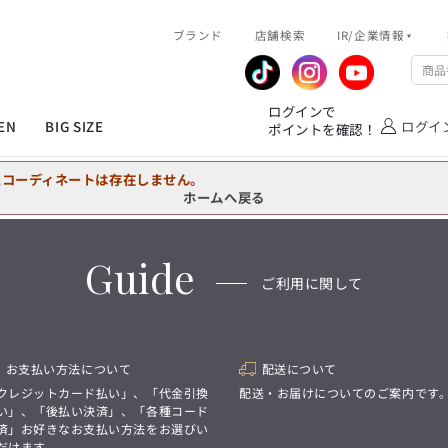
R/企業情報
ブランド
ピックアップ情報
店舗検索
IR/企業情報
企業情報
公式アプリ
MEN'S シャツ
ジャケット
スラックス
ジャケット/アウター
T/Q -Ladies’
「静謐(せいひつ)な美しさが宿る、
業績推移
メンバーズカード
ログインで
洗練された佇まい。
EN
BIG SIZE
ログイ
ポイントを確認！
余計なものを削ぎ落とし、
IRライブラリ
ショッピングモール一覧
オーダースーツ
カジュアルパンツ
ブラウス
ネクタイ
細部まで計算されたシルエットが、
気品と清潔感を纏わせる。
株式情報
洋服のお直しサービス
たコーディネートは存在しません。
控えめでありながら、
フォーマル
ワンピース
アンダーウェア
凛とした存在感を放つ装い。
ホームへ戻る
MEN'S シャツ
ジャケット
スラックス
ジャケット/アウター
T/Q -Ladies’
バッグ
ファッション雑貨
「静謐(せいひつ)な美しさが宿る、
Guide
DRAW
洗練された佇まい。
ご利用に関して
余計なものを削ぎ落とし、
オーダースーツ
カジュアルパンツ
ブラウス
ネクタイ
性別にとらわれない
細部まで計算されたシルエットが、
デザインを中心に展開
アウトレット
気品と清潔感を纏わせる。
シンプルかつ機能的で、
控えめでありながら、
誰もが心地よく着られるアイテム
フォーマル
ワンピース
アンダーウェア
凛とした存在感を放つ装い。
トレンドに敏感でありながら、
お支払い方法について
配送について
普遍的な魅力を持つデザイン
お客様が自由に
クレジットカード払い」、「代金引換
配送・お届けについてのご案内です
コーディネートできるよう、
バッグ
ファッション雑貨
い」、「後払い決済」、「各種コード
アイテムを選ぶ楽しさを提案
DRAW
済」お好きなお支払い方法をお選びい
だけます。