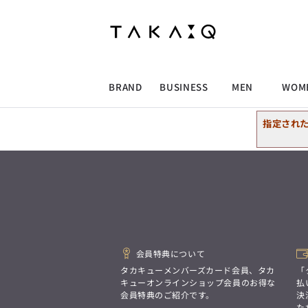
ALLITEM
ALLITEM
ALLITEM
ALLITEM
ブランド
I
店舗検索
ビジネス総合トップ
トップス
トップス
トップス
MEN'S スーツ
ワイシャツ
ジャケット
ワイシャツ
T/Q -Men’s
「静謐(せいひつ)な美しさが宿る、
採用情報
洗練された佇まい。
BRAND
BUSINESS
MEN
WOM
余計なものを削ぎ落とし、
MEN'S ジャケット
スラックス
スカート
パンツ
MEN'S パンツ
スーツ
スーツ
スーツ
細部まで計算されたシルエットが、
気品と清潔感を纏わせる。
指定され
控えめでありながら、
ALLITEM
ALLITEM
ALLITEM
ALLITEM
アウター/コート
カジュアルパンツ
シューズ
ネクタイ
アウター/コート
バッグ
凛とした存在感を放つ装い。
ビジネス総合トップ
トップス
トップス
トップス
MEN'S スーツ
ワイシャツ
ジャケット
ワイシャツ
T/Q -Men’s
シューズ
ベルト
ファッション雑貨
ベルト
バッグ
アウトレット
「静謐(せいひつ)な美しさが宿る、
m.f.editorial -Ladies’
洗練された佇まい。
余計なものを削ぎ落とし、
MEN'S ジャケット
スラックス
スカート
パンツ
MEN'S パンツ
スーツ
スーツ
スーツ
「対照的な魅力が交差し、
細部まで計算されたシルエットが、
それぞれの強みを生かしながら
ビジネス小物
アウトレット
ファッション雑貨
気品と清潔感を纏わせる。
生まれる、新しいかたち。
控えめでありながら、
異なるものが引き寄せ合い、
アウター/コート
カジュアルパンツ
シューズ
ネクタイ
アウター/コート
バッグ
凛とした存在感を放つ装い。
重なり合うことで、
会員特典について
洗練された美しさが生まれる。
そこには、絶妙なバランスと、
タカキューメンバーズカード会員、タカ
「
今までにない輝きが宿る。」
シューズ
ベルト
ファッション雑貨
ベルト
バッグ
アウトレット
キューオンラインショップ会員のお得な
払
m.f.editorial -Ladies’
会員特典のご紹介です。
決
た