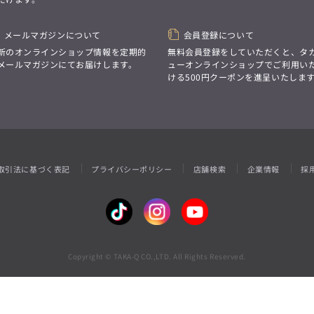
性別にとらわれない
デザインを中心に展開
アウトレット
GRAND-BACK
シンプルかつ機能的で、
誰もが心地よく着られるアイテム
メールマガジンについて
会員登録について
「自分らしくスタイリッシュに、
トレンドに敏感でありながら、
サイズにとらわれず、
新のオンラインショップ情報を定期的
無料会員登録をしていただくと、タ
普遍的な魅力を持つデザイン
ファッションをもっと楽しみたい。
メールマガジンにてお届けします。
ューオンラインショップでご利用い
お客様が自由に
ただ着られる服ではなく、
ける500円クーポンを進呈いたしま
コーディネートできるよう、
本当に着たい服をもっと自由に、
アイテムを選ぶ楽しさを提案
自分らしいスタイルを
楽しむ大人へ。」
GRAND-BACK
「自分らしくスタイリッシュに、
サイズにとらわれず、
取引法に基づく表記
プライバシーポリシー
店舗検索
企業情報
採
ファッションをもっと楽しみたい。
ただ着られる服ではなく、
本当に着たい服をもっと自由に、
自分らしいスタイルを
楽しむ大人へ。」
Copyright © TAKA-Q CO.,LTD. All Rights Reserved.