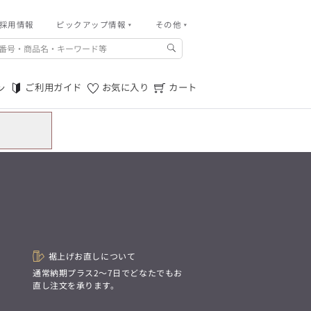
採用情報
その他
ピックアップ情報
その他
ご利用ガイド
m.f.editorial -Men’s
「対照的な魅力が交差し、
ご利用規約
それぞれの強みを生かしながら
ご利用ガイド
お気に入り
カート
ン
生まれる、新しいかたち。
特定商取引法に基づく表記
異なるものが引き寄せ合い、
重なり合うことで、
プライバシーポリシー
洗練された美しさが生まれる。
そこには、絶妙なバランスと、
店舗物件募集
今までにない輝きが宿る。」
お問い合わせ
m.f.editorial -Men’s
「対照的な魅力が交差し、
SUITIST(READY TO WEAR)
それぞれの強みを生かしながら
生まれる、新しいかたち。
「Simplicity & Quality
異なるものが引き寄せ合い、
シンプルでいて上質を追求し、
重なり合うことで、
スーツをただの仕事着ではなく、
洗練された美しさが生まれる。
装う喜びを知る大人のための
そこには、絶妙なバランスと、
ファッションへと昇華させる。」
今までにない輝きが宿る。」
裾上げお直しについて
。
通常納期プラス2〜7日でどなたでもお
直し注文を承ります。
SUITIST(READY TO WEAR)