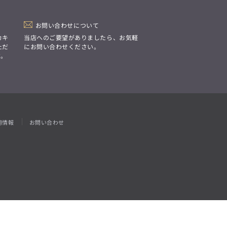
「Simplicity & Quality
シンプルでいて上質を追求し、
スーツをただの仕事着ではなく、
装う喜びを知る大人のための
お問い合わせについて
ファッションへと昇華させる。」
カキ
当店へのご要望がありましたら、お気軽
ただ
にお問い合わせください。
す。
用情報
お問い合わせ