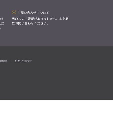
「Simplicity & Quality
シンプルでいて上質を追求し、
スーツをただの仕事着ではなく、
装う喜びを知る大人のための
お問い合わせについて
ファッションへと昇華させる。」
カキ
当店へのご要望がありましたら、お気軽
ただ
にお問い合わせください。
す。
用情報
お問い合わせ