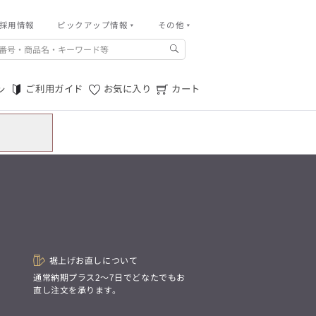
採用情報
その他
ピックアップ情報
その他
ご利用ガイド
m.f.editorial -Men’s
「対照的な魅力が交差し、
ご利用規約
それぞれの強みを生かしながら
ご利用ガイド
お気に入り
カート
ン
生まれる、新しいかたち。
特定商取引法に基づく表記
異なるものが引き寄せ合い、
重なり合うことで、
プライバシーポリシー
洗練された美しさが生まれる。
そこには、絶妙なバランスと、
店舗物件募集
今までにない輝きが宿る。」
お問い合わせ
m.f.editorial -Men’s
「対照的な魅力が交差し、
SUITIST(READY TO WEAR)
それぞれの強みを生かしながら
生まれる、新しいかたち。
「Simplicity & Quality
異なるものが引き寄せ合い、
シンプルでいて上質を追求し、
重なり合うことで、
スーツをただの仕事着ではなく、
洗練された美しさが生まれる。
装う喜びを知る大人のための
そこには、絶妙なバランスと、
ファッションへと昇華させる。」
今までにない輝きが宿る。」
裾上げお直しについて
。
通常納期プラス2〜7日でどなたでもお
直し注文を承ります。
SUITIST(READY TO WEAR)