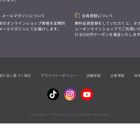
性別にとらわれない
デザインを中心に展開
アウトレット
GRAND-BACK
シンプルかつ機能的で、
誰もが心地よく着られるアイテム
メールマガジンについて
会員登録について
「自分らしくスタイリッシュに、
トレンドに敏感でありながら、
サイズにとらわれず、
新のオンラインショップ情報を定期的
無料会員登録をしていただくと、タ
普遍的な魅力を持つデザイン
ファッションをもっと楽しみたい。
メールマガジンにてお届けします。
ューオンラインショップでご利用い
お客様が自由に
ただ着られる服ではなく、
ける500円クーポンを進呈いたしま
コーディネートできるよう、
本当に着たい服をもっと自由に、
アイテムを選ぶ楽しさを提案
自分らしいスタイルを
楽しむ大人へ。」
GRAND-BACK
「自分らしくスタイリッシュに、
サイズにとらわれず、
取引法に基づく表記
プライバシーポリシー
店舗検索
企業情報
採
ファッションをもっと楽しみたい。
ただ着られる服ではなく、
本当に着たい服をもっと自由に、
自分らしいスタイルを
楽しむ大人へ。」
Copyright © TAKA-Q CO.,LTD. All Rights Reserved.