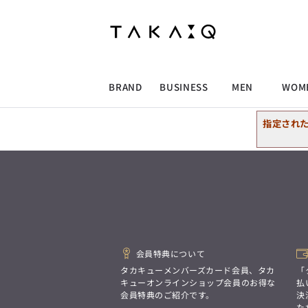
ALLITEM
ALLITEM
ALLITEM
ALLITEM
ブランド
I
店舗検索
ビジネス総合トップ
トップス
トップス
トップス
MEN'S スーツ
ワイシャツ
ジャケット
ワイシャツ
T/Q -Men’s
「静謐(せいひつ)な美しさが宿る、
採用情報
洗練された佇まい。
BRAND
BUSINESS
MEN
WOM
余計なものを削ぎ落とし、
MEN'S ジャケット
スラックス
スカート
パンツ
MEN'S パンツ
スーツ
スーツ
スーツ
細部まで計算されたシルエットが、
気品と清潔感を纏わせる。
指定され
控えめでありながら、
ALLITEM
ALLITEM
ALLITEM
ALLITEM
アウター/コート
カジュアルパンツ
シューズ
ネクタイ
アウター/コート
バッグ
凛とした存在感を放つ装い。
ビジネス総合トップ
トップス
トップス
トップス
MEN'S スーツ
ワイシャツ
ジャケット
ワイシャツ
T/Q -Men’s
シューズ
ベルト
ファッション雑貨
ベルト
バッグ
アウトレット
「静謐(せいひつ)な美しさが宿る、
m.f.editorial -Ladies’
洗練された佇まい。
余計なものを削ぎ落とし、
MEN'S ジャケット
スラックス
スカート
パンツ
MEN'S パンツ
スーツ
スーツ
スーツ
「対照的な魅力が交差し、
細部まで計算されたシルエットが、
それぞれの強みを生かしながら
ビジネス小物
アウトレット
ファッション雑貨
気品と清潔感を纏わせる。
生まれる、新しいかたち。
控えめでありながら、
異なるものが引き寄せ合い、
アウター/コート
カジュアルパンツ
シューズ
ネクタイ
アウター/コート
バッグ
凛とした存在感を放つ装い。
重なり合うことで、
会員特典について
洗練された美しさが生まれる。
そこには、絶妙なバランスと、
タカキューメンバーズカード会員、タカ
「
今までにない輝きが宿る。」
シューズ
ベルト
ファッション雑貨
ベルト
バッグ
アウトレット
キューオンラインショップ会員のお得な
払
m.f.editorial -Ladies’
会員特典のご紹介です。
決
た