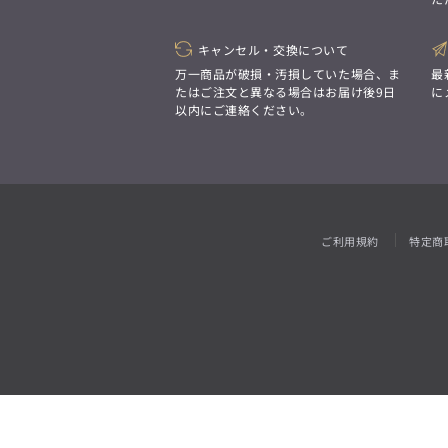
「対照的な魅力が交差し、
それぞれの強みを生かしながら
ビジネス小物
アウトレット
ファッション雑貨
オーダースーツ(SUITIST)
生まれる、新しいかたち。
異なるものが引き寄せ合い、
キャンセル・交換について
「妥協なき技術と洗練された美意識、
重なり合うことで、
日本の名匠が、
万一商品が破損・汚損していた場合、ま
最
洗練された美しさが生まれる。
あなただけの一着を創り上げます。」
たはご注文と異なる場合はお届け後9日
に
そこには、絶妙なバランスと、
以内にご連絡ください。
今までにない輝きが宿る。」
オーダースーツ(SUITIST)
「妥協なき技術と洗練された美意識、
日本の名匠が、
ご利用規約
特定商
あなただけの一着を創り上げます。」