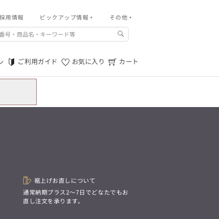
採用情報
その他
ピックアップ情報
その他
ご利用ガイド
m.f.editorial -Men’s
「対照的な魅力が交差し、
ご利用規約
それぞれの強みを生かしながら
ご利用ガイド
お気に入り
カート
ン
生まれる、新しいかたち。
特定商取引法に基づく表記
異なるものが引き寄せ合い、
重なり合うことで、
プライバシーポリシー
洗練された美しさが生まれる。
そこには、絶妙なバランスと、
店舗物件募集
今までにない輝きが宿る。」
お問い合わせ
m.f.editorial -Men’s
「対照的な魅力が交差し、
SUITIST(READY TO WEAR)
それぞれの強みを生かしながら
生まれる、新しいかたち。
「Simplicity & Quality
異なるものが引き寄せ合い、
シンプルでいて上質を追求し、
重なり合うことで、
スーツをただの仕事着ではなく、
洗練された美しさが生まれる。
装う喜びを知る大人のための
そこには、絶妙なバランスと、
ファッションへと昇華させる。」
今までにない輝きが宿る。」
裾上げお直しについて
。
通常納期プラス2〜7日でどなたでもお
直し注文を承ります。
SUITIST(READY TO WEAR)