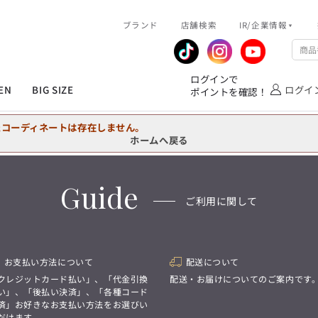
R/企業情報
ブランド
ピックアップ情報
店舗検索
IR/企業情報
企業情報
公式アプリ
MEN'S シャツ
ジャケット
スラックス
ジャケット/アウター
T/Q -Ladies’
「静謐(せいひつ)な美しさが宿る、
業績推移
メンバーズカード
ログインで
洗練された佇まい。
EN
BIG SIZE
ログイ
ポイントを確認！
余計なものを削ぎ落とし、
IRライブラリ
ショッピングモール一覧
オーダースーツ
カジュアルパンツ
ブラウス
ネクタイ
細部まで計算されたシルエットが、
気品と清潔感を纏わせる。
株式情報
洋服のお直しサービス
たコーディネートは存在しません。
控えめでありながら、
フォーマル
ワンピース
アンダーウェア
凛とした存在感を放つ装い。
ホームへ戻る
MEN'S シャツ
ジャケット
スラックス
ジャケット/アウター
T/Q -Ladies’
バッグ
ファッション雑貨
「静謐(せいひつ)な美しさが宿る、
Guide
DRAW
洗練された佇まい。
ご利用に関して
余計なものを削ぎ落とし、
オーダースーツ
カジュアルパンツ
ブラウス
ネクタイ
性別にとらわれない
細部まで計算されたシルエットが、
デザインを中心に展開
アウトレット
気品と清潔感を纏わせる。
シンプルかつ機能的で、
控えめでありながら、
誰もが心地よく着られるアイテム
フォーマル
ワンピース
アンダーウェア
凛とした存在感を放つ装い。
トレンドに敏感でありながら、
お支払い方法について
配送について
普遍的な魅力を持つデザイン
お客様が自由に
クレジットカード払い」、「代金引換
配送・お届けについてのご案内です
コーディネートできるよう、
バッグ
ファッション雑貨
い」、「後払い決済」、「各種コード
アイテムを選ぶ楽しさを提案
DRAW
済」お好きなお支払い方法をお選びい
だけます。