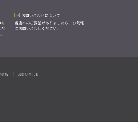
「Simplicity & Quality
シンプルでいて上質を追求し、
スーツをただの仕事着ではなく、
装う喜びを知る大人のための
お問い合わせについて
ファッションへと昇華させる。」
カキ
当店へのご要望がありましたら、お気軽
ただ
にお問い合わせください。
す。
用情報
お問い合わせ