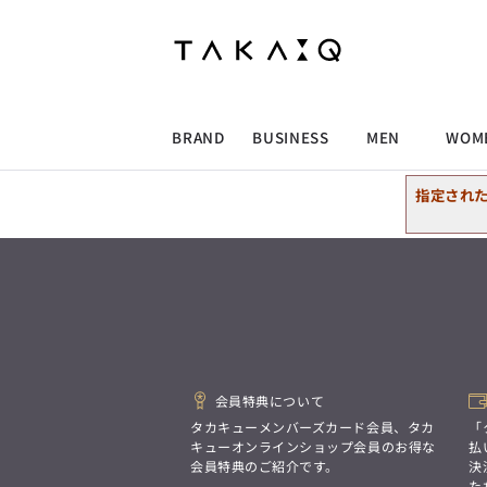
ALLITEM
ALLITEM
ALLITEM
ALLITEM
ブランド
I
店舗検索
ビジネス総合トップ
トップス
トップス
トップス
MEN'S スーツ
ワイシャツ
ジャケット
ワイシャツ
T/Q -Men’s
「静謐(せいひつ)な美しさが宿る、
採用情報
洗練された佇まい。
BRAND
BUSINESS
MEN
WOM
余計なものを削ぎ落とし、
MEN'S ジャケット
スラックス
スカート
パンツ
MEN'S パンツ
スーツ
スーツ
スーツ
細部まで計算されたシルエットが、
気品と清潔感を纏わせる。
指定され
控えめでありながら、
ALLITEM
ALLITEM
ALLITEM
ALLITEM
アウター/コート
カジュアルパンツ
シューズ
ネクタイ
アウター/コート
バッグ
凛とした存在感を放つ装い。
ビジネス総合トップ
トップス
トップス
トップス
MEN'S スーツ
ワイシャツ
ジャケット
ワイシャツ
T/Q -Men’s
シューズ
ベルト
ファッション雑貨
ベルト
バッグ
アウトレット
「静謐(せいひつ)な美しさが宿る、
m.f.editorial -Ladies’
洗練された佇まい。
余計なものを削ぎ落とし、
MEN'S ジャケット
スラックス
スカート
パンツ
MEN'S パンツ
スーツ
スーツ
スーツ
「対照的な魅力が交差し、
細部まで計算されたシルエットが、
それぞれの強みを生かしながら
ビジネス小物
アウトレット
ファッション雑貨
気品と清潔感を纏わせる。
生まれる、新しいかたち。
控えめでありながら、
異なるものが引き寄せ合い、
アウター/コート
カジュアルパンツ
シューズ
ネクタイ
アウター/コート
バッグ
凛とした存在感を放つ装い。
重なり合うことで、
会員特典について
洗練された美しさが生まれる。
そこには、絶妙なバランスと、
タカキューメンバーズカード会員、タカ
「
今までにない輝きが宿る。」
シューズ
ベルト
ファッション雑貨
ベルト
バッグ
アウトレット
キューオンラインショップ会員のお得な
払
m.f.editorial -Ladies’
会員特典のご紹介です。
決
た