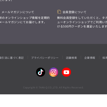
性別にとらわれない
デザインを中心に展開
アウトレット
GRAND-BACK
シンプルかつ機能的で、
誰もが心地よく着られるアイテム
メールマガジンについて
会員登録について
「自分らしくスタイリッシュに、
トレンドに敏感でありながら、
サイズにとらわれず、
新のオンラインショップ情報を定期的
無料会員登録をしていただくと、タ
普遍的な魅力を持つデザイン
ファッションをもっと楽しみたい。
メールマガジンにてお届けします。
ューオンラインショップでご利用い
お客様が自由に
ただ着られる服ではなく、
ける500円クーポンを進呈いたしま
コーディネートできるよう、
本当に着たい服をもっと自由に、
アイテムを選ぶ楽しさを提案
自分らしいスタイルを
楽しむ大人へ。」
GRAND-BACK
「自分らしくスタイリッシュに、
サイズにとらわれず、
取引法に基づく表記
プライバシーポリシー
店舗検索
企業情報
採
ファッションをもっと楽しみたい。
ただ着られる服ではなく、
本当に着たい服をもっと自由に、
自分らしいスタイルを
楽しむ大人へ。」
Copyright © TAKA-Q CO.,LTD. All Rights Reserved.