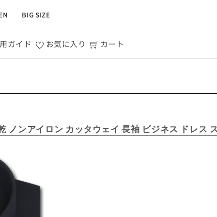
EN
BIG SIZE
R/企業情報
ピックアップ情報
企業情報
公式アプリ
MEN'S シャツ
ジャケット
スラックス
ジャケット/アウター
T/Q -Ladies’
用ガイド
お気に入り
カート
「静謐(せいひつ)な美しさが宿る、
業績推移
メンバーズカード
洗練された佇まい。
余計なものを削ぎ落とし、
IRライブラリ
ショッピングモール一覧
オーダースーツ
カジュアルパンツ
ブラウス
ネクタイ
MEN'S シャツ
ジャケット
スラックス
ジャケット/アウター
T/Q -Ladies’
細部まで計算されたシルエットが、
「静謐(せいひつ)な美しさが宿る、
気品と清潔感を纏わせる。
株式情報
洋服のお直しサービス
洗練された佇まい。
控えめでありながら、
フォーマル
ワンピース
アンダーウェア
余計なものを削ぎ落とし、
オーダースーツ
カジュアルパンツ
ブラウス
ネクタイ
凛とした存在感を放つ装い。
細部まで計算されたシルエットが、
気品と清潔感を纏わせる。
控えめでありながら、
バッグ
ファッション雑貨
フォーマル
ワンピース
アンダーウェア
凛とした存在感を放つ装い。
乾 ノンアイロン カッタウェイ 長袖 ビジネス ドレス
DRAW
性別にとらわれない
デザインを中心に展開
アウトレット
バッグ
ファッション雑貨
シンプルかつ機能的で、
DRAW
誰もが心地よく着られるアイテム
性別にとらわれない
トレンドに敏感でありながら、
デザインを中心に展開
アウトレット
普遍的な魅力を持つデザイン
シンプルかつ機能的で、
お客様が自由に
誰もが心地よく着られるアイテム
コーディネートできるよう、
トレンドに敏感でありながら、
アイテムを選ぶ楽しさを提案
普遍的な魅力を持つデザイン