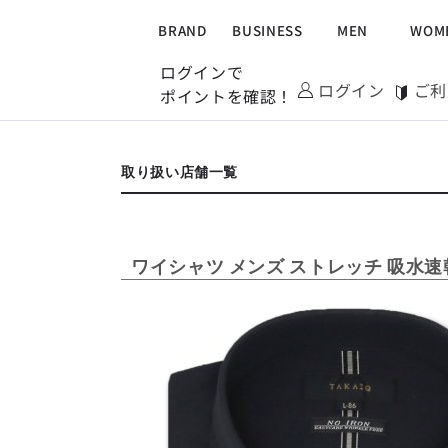
ALLITEM
ALLITEM
ALLITEM
ALLITEM
BRAND
BUSINESS
MEN
WOM
ブランド
I
店舗検索
ログインで
ビジネス総合トップ
トップス
トップス
トップス
MEN'S スーツ
ワイシャツ
ジャケット
ワイシャツ
T/Q -Men’s
ログイン
ご利
ALLITEM
ALLITEM
ALLITEM
ALLITEM
ポイントを確認！
「静謐(せいひつ)な美しさが宿る、
採用情報
洗練された佇まい。
余計なものを削ぎ落とし、
MEN'S ジャケット
スラックス
スカート
パンツ
MEN'S パンツ
スーツ
スーツ
スーツ
ビジネス総合トップ
トップス
トップス
トップス
MEN'S スーツ
ワイシャツ
ジャケット
ワイシャツ
T/Q -Men’s
細部まで計算されたシルエットが、
「静謐(せいひつ)な美しさが宿る、
気品と清潔感を纏わせる。
取り扱い店舗一覧
洗練された佇まい。
控えめでありながら、
アウター/コート
カジュアルパンツ
シューズ
ネクタイ
アウター/コート
バッグ
余計なものを削ぎ落とし、
MEN'S ジャケット
スラックス
スカート
パンツ
MEN'S パンツ
スーツ
スーツ
スーツ
凛とした存在感を放つ装い。
細部まで計算されたシルエットが、
気品と清潔感を纏わせる。
控えめでありながら、
シューズ
ベルト
ファッション雑貨
ベルト
バッグ
アウトレット
アウター/コート
カジュアルパンツ
シューズ
ネクタイ
アウター/コート
バッグ
凛とした存在感を放つ装い。
ワイシャツ メンズ ストレッチ 吸水速
m.f.editorial -Ladies’
「対照的な魅力が交差し、
それぞれの強みを生かしながら
ビジネス小物
アウトレット
ファッション雑貨
シューズ
ベルト
ファッション雑貨
ベルト
バッグ
アウトレット
生まれる、新しいかたち。
m.f.editorial -Ladies’
異なるものが引き寄せ合い、
「対照的な魅力が交差し、
重なり合うことで、
それぞれの強みを生かしながら
ビジネス小物
アウトレット
ファッション雑貨
洗練された美しさが生まれる。
生まれる、新しいかたち。
そこには、絶妙なバランスと、
異なるものが引き寄せ合い、
今までにない輝きが宿る。」
重なり合うことで、
洗練された美しさが生まれる。