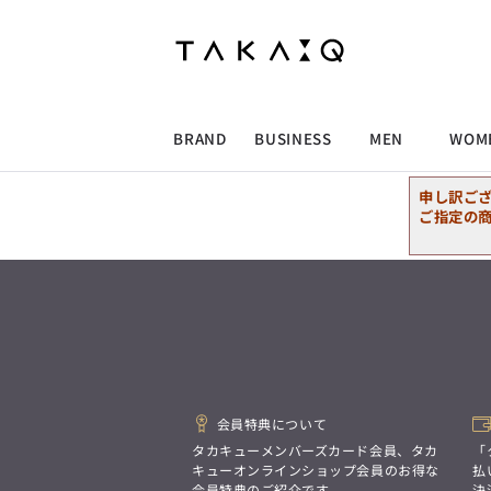
ALLITEM
ALLITEM
ALLITEM
ALLITEM
ブランド
I
店舗検索
ビジネス総合トップ
トップス
トップス
トップス
MEN'S スーツ
ワイシャツ
ジャケット
ワイシャツ
T/Q -Men’s
「静謐(せいひつ)な美しさが宿る、
採用情報
洗練された佇まい。
BRAND
BUSINESS
MEN
WOM
余計なものを削ぎ落とし、
MEN'S ジャケット
スラックス
スカート
パンツ
MEN'S パンツ
スーツ
スーツ
スーツ
細部まで計算されたシルエットが、
気品と清潔感を纏わせる。
申し訳ご
控えめでありながら、
ALLITEM
ALLITEM
ALLITEM
ALLITEM
アウター/コート
カジュアルパンツ
シューズ
ネクタイ
アウター/コート
バッグ
凛とした存在感を放つ装い。
ご指定の
ビジネス総合トップ
トップス
トップス
トップス
MEN'S スーツ
ワイシャツ
ジャケット
ワイシャツ
T/Q -Men’s
シューズ
ベルト
ファッション雑貨
ベルト
バッグ
アウトレット
「静謐(せいひつ)な美しさが宿る、
m.f.editorial -Ladies’
洗練された佇まい。
余計なものを削ぎ落とし、
MEN'S ジャケット
スラックス
スカート
パンツ
MEN'S パンツ
スーツ
スーツ
スーツ
「対照的な魅力が交差し、
細部まで計算されたシルエットが、
それぞれの強みを生かしながら
ビジネス小物
アウトレット
ファッション雑貨
気品と清潔感を纏わせる。
生まれる、新しいかたち。
控えめでありながら、
異なるものが引き寄せ合い、
アウター/コート
カジュアルパンツ
シューズ
ネクタイ
アウター/コート
バッグ
凛とした存在感を放つ装い。
重なり合うことで、
洗練された美しさが生まれる。
会員特典について
そこには、絶妙なバランスと、
今までにない輝きが宿る。」
シューズ
ベルト
ファッション雑貨
ベルト
バッグ
アウトレット
タカキューメンバーズカード会員、タカ
「
m.f.editorial -Ladies’
キューオンラインショップ会員のお得な
払
会員特典のご紹介です。
決