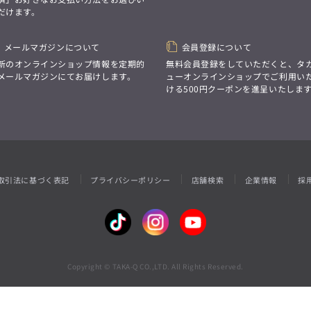
性別にとらわれない
だけます。
デザインを中心に展開
アウトレット
GRAND-BACK
シンプルかつ機能的で、
誰もが心地よく着られるアイテム
「自分らしくスタイリッシュに、
トレンドに敏感でありながら、
メールマガジンについて
会員登録について
サイズにとらわれず、
普遍的な魅力を持つデザイン
ファッションをもっと楽しみたい。
新のオンラインショップ情報を定期的
無料会員登録をしていただくと、タ
お客様が自由に
ただ着られる服ではなく、
メールマガジンにてお届けします。
ューオンラインショップでご利用い
コーディネートできるよう、
本当に着たい服をもっと自由に、
ける500円クーポンを進呈いたしま
アイテムを選ぶ楽しさを提案
自分らしいスタイルを
楽しむ大人へ。」
GRAND-BACK
「自分らしくスタイリッシュに、
サイズにとらわれず、
ファッションをもっと楽しみたい。
ただ着られる服ではなく、
取引法に基づく表記
プライバシーポリシー
店舗検索
企業情報
採
本当に着たい服をもっと自由に、
自分らしいスタイルを
楽しむ大人へ。」
Copyright © TAKA-Q CO.,LTD. All Rights Reserved.