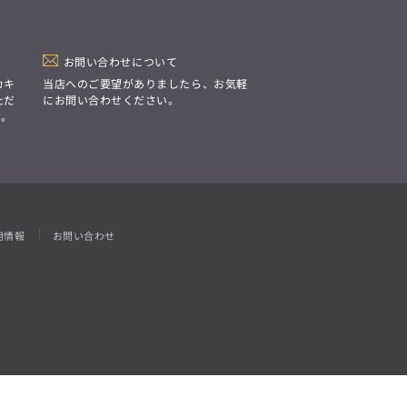
「Simplicity & Quality
シンプルでいて上質を追求し、
スーツをただの仕事着ではなく、
装う喜びを知る大人のための
ファッションへと昇華させる。」
お問い合わせについて
カキ
当店へのご要望がありましたら、お気軽
ただ
にお問い合わせください。
す。
用情報
お問い合わせ