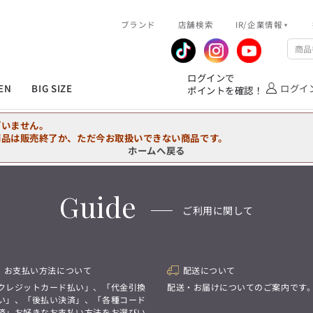
R/企業情報
ブランド
ピックアップ情報
店舗検索
IR/企業情報
企業情報
公式アプリ
MEN'S シャツ
ジャケット
スラックス
ジャケット/アウター
T/Q -Ladies’
「静謐(せいひつ)な美しさが宿る、
業績推移
メンバーズカード
ログインで
洗練された佇まい。
EN
BIG SIZE
ログイ
ポイントを確認！
余計なものを削ぎ落とし、
IRライブラリ
ショッピングモール一覧
オーダースーツ
カジュアルパンツ
ブラウス
ネクタイ
細部まで計算されたシルエットが、
気品と清潔感を纏わせる。
株式情報
洋服のお直しサービス
ざいません。
控えめでありながら、
フォーマル
ワンピース
アンダーウェア
凛とした存在感を放つ装い。
商品は販売終了か、ただ今お取扱いできない商品です。
ホームへ戻る
MEN'S シャツ
ジャケット
スラックス
ジャケット/アウター
T/Q -Ladies’
バッグ
ファッション雑貨
「静謐(せいひつ)な美しさが宿る、
DRAW
洗練された佇まい。
Guide
余計なものを削ぎ落とし、
オーダースーツ
カジュアルパンツ
ブラウス
ネクタイ
性別にとらわれない
ご利用に関して
細部まで計算されたシルエットが、
デザインを中心に展開
アウトレット
気品と清潔感を纏わせる。
シンプルかつ機能的で、
控えめでありながら、
誰もが心地よく着られるアイテム
フォーマル
ワンピース
アンダーウェア
凛とした存在感を放つ装い。
トレンドに敏感でありながら、
普遍的な魅力を持つデザイン
お支払い方法について
配送について
お客様が自由に
コーディネートできるよう、
バッグ
ファッション雑貨
クレジットカード払い」、「代金引換
配送・お届けについてのご案内です
アイテムを選ぶ楽しさを提案
DRAW
い」、「後払い決済」、「各種コード
済」お好きなお支払い方法をお選びい