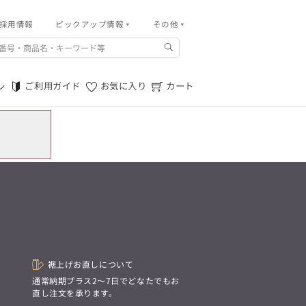
採用情報
その他
ピックアップ情報
その他
ご利用ガイド
m.f.editorial -Men’s
「対照的な魅力が交差し、
ご利用規約
それぞれの強みを生かしながら
ご利用ガイド
お気に入り
カート
ン
生まれる、新しいかたち。
特定商取引法に基づく表記
異なるものが引き寄せ合い、
重なり合うことで、
プライバシーポリシー
洗練された美しさが生まれる。
そこには、絶妙なバランスと、
店舗物件募集
今までにない輝きが宿る。」
お問い合わせ
m.f.editorial -Men’s
「対照的な魅力が交差し、
SUITIST(READY TO WEAR)
それぞれの強みを生かしながら
生まれる、新しいかたち。
「Simplicity & Quality
異なるものが引き寄せ合い、
シンプルでいて上質を追求し、
重なり合うことで、
スーツをただの仕事着ではなく、
洗練された美しさが生まれる。
装う喜びを知る大人のための
そこには、絶妙なバランスと、
ファッションへと昇華させる。」
今までにない輝きが宿る。」
裾上げお直しについて
。
通常納期プラス2〜7日でどなたでもお
SUITIST(READY TO WEAR)
直し注文を承ります。