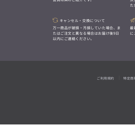
「対照的な魅力が交差し、
た
それぞれの強みを生かしながら
ビジネス小物
アウトレット
ファッション雑貨
オーダースーツ(SUITIST)
生まれる、新しいかたち。
異なるものが引き寄せ合い、
「妥協なき技術と洗練された美意識、
重なり合うことで、
キャンセル・交換について
日本の名匠が、
洗練された美しさが生まれる。
あなただけの一着を創り上げます。」
万一商品が破損・汚損していた場合、ま
最
そこには、絶妙なバランスと、
たはご注文と異なる場合はお届け後9日
に
今までにない輝きが宿る。」
以内にご連絡ください。
オーダースーツ(SUITIST)
「妥協なき技術と洗練された美意識、
日本の名匠が、
あなただけの一着を創り上げます。」
ご利用規約
特定商