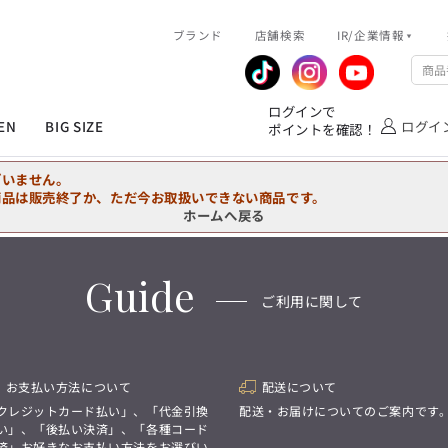
R/企業情報
ブランド
ピックアップ情報
店舗検索
IR/企業情報
企業情報
公式アプリ
MEN'S シャツ
ジャケット
スラックス
ジャケット/アウター
T/Q -Ladies’
「静謐(せいひつ)な美しさが宿る、
業績推移
メンバーズカード
ログインで
洗練された佇まい。
EN
BIG SIZE
ログイ
ポイントを確認！
余計なものを削ぎ落とし、
IRライブラリ
ショッピングモール一覧
オーダースーツ
カジュアルパンツ
ブラウス
ネクタイ
細部まで計算されたシルエットが、
気品と清潔感を纏わせる。
株式情報
洋服のお直しサービス
ざいません。
控えめでありながら、
フォーマル
ワンピース
アンダーウェア
凛とした存在感を放つ装い。
商品は販売終了か、ただ今お取扱いできない商品です。
ホームへ戻る
MEN'S シャツ
ジャケット
スラックス
ジャケット/アウター
T/Q -Ladies’
バッグ
ファッション雑貨
「静謐(せいひつ)な美しさが宿る、
DRAW
洗練された佇まい。
Guide
余計なものを削ぎ落とし、
オーダースーツ
カジュアルパンツ
ブラウス
ネクタイ
性別にとらわれない
ご利用に関して
細部まで計算されたシルエットが、
デザインを中心に展開
アウトレット
気品と清潔感を纏わせる。
シンプルかつ機能的で、
控えめでありながら、
誰もが心地よく着られるアイテム
フォーマル
ワンピース
アンダーウェア
凛とした存在感を放つ装い。
トレンドに敏感でありながら、
普遍的な魅力を持つデザイン
お支払い方法について
配送について
お客様が自由に
コーディネートできるよう、
バッグ
ファッション雑貨
クレジットカード払い」、「代金引換
配送・お届けについてのご案内です
アイテムを選ぶ楽しさを提案
DRAW
い」、「後払い決済」、「各種コード
済」お好きなお支払い方法をお選びい