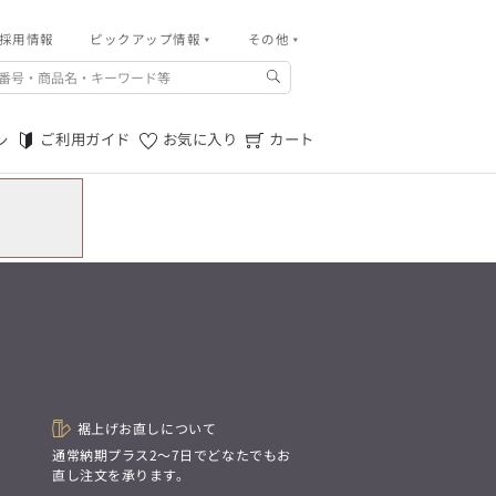
採用情報
その他
ピックアップ情報
その他
ご利用ガイド
m.f.editorial -Men’s
「対照的な魅力が交差し、
ご利用規約
それぞれの強みを生かしながら
ご利用ガイド
お気に入り
カート
ン
生まれる、新しいかたち。
特定商取引法に基づく表記
異なるものが引き寄せ合い、
重なり合うことで、
プライバシーポリシー
洗練された美しさが生まれる。
そこには、絶妙なバランスと、
店舗物件募集
今までにない輝きが宿る。」
お問い合わせ
m.f.editorial -Men’s
「対照的な魅力が交差し、
SUITIST(READY TO WEAR)
それぞれの強みを生かしながら
生まれる、新しいかたち。
「Simplicity & Quality
異なるものが引き寄せ合い、
シンプルでいて上質を追求し、
重なり合うことで、
スーツをただの仕事着ではなく、
洗練された美しさが生まれる。
装う喜びを知る大人のための
そこには、絶妙なバランスと、
ファッションへと昇華させる。」
今までにない輝きが宿る。」
裾上げお直しについて
。
通常納期プラス2〜7日でどなたでもお
SUITIST(READY TO WEAR)
直し注文を承ります。