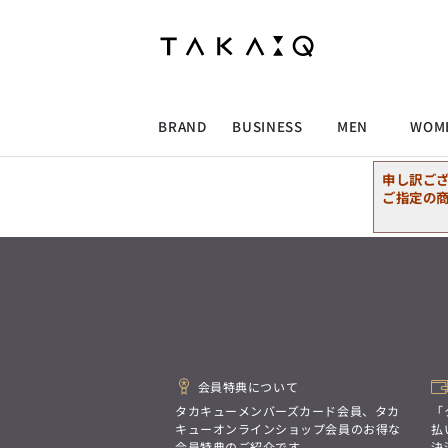
ALLITEM
ALLITEM
ALLITEM
ALLITEM
ブランド
I
店舗検索
ビジネス総合トップ
トップス
トップス
トップス
MEN'S スーツ
ワイシャツ
ジャケット
ワイシャツ
T/Q -Men’s
「静謐(せいひつ)な美しさが宿る、
採用情報
洗練された佇まい。
BRAND
BUSINESS
MEN
WOM
余計なものを削ぎ落とし、
MEN'S ジャケット
スラックス
スカート
パンツ
MEN'S パンツ
スーツ
スーツ
スーツ
細部まで計算されたシルエットが、
気品と清潔感を纏わせる。
申し訳ご
控えめでありながら、
ALLITEM
ALLITEM
ALLITEM
ALLITEM
アウター/コート
カジュアルパンツ
シューズ
ネクタイ
アウター/コート
バッグ
凛とした存在感を放つ装い。
ご指定の
ビジネス総合トップ
トップス
トップス
トップス
MEN'S スーツ
ワイシャツ
ジャケット
ワイシャツ
T/Q -Men’s
シューズ
ベルト
ファッション雑貨
ベルト
バッグ
アウトレット
「静謐(せいひつ)な美しさが宿る、
m.f.editorial -Ladies’
洗練された佇まい。
余計なものを削ぎ落とし、
MEN'S ジャケット
スラックス
スカート
パンツ
MEN'S パンツ
スーツ
スーツ
スーツ
「対照的な魅力が交差し、
細部まで計算されたシルエットが、
それぞれの強みを生かしながら
ビジネス小物
アウトレット
ファッション雑貨
気品と清潔感を纏わせる。
生まれる、新しいかたち。
控えめでありながら、
異なるものが引き寄せ合い、
アウター/コート
カジュアルパンツ
シューズ
ネクタイ
アウター/コート
バッグ
凛とした存在感を放つ装い。
重なり合うことで、
洗練された美しさが生まれる。
会員特典について
そこには、絶妙なバランスと、
今までにない輝きが宿る。」
シューズ
ベルト
ファッション雑貨
ベルト
バッグ
アウトレット
タカキューメンバーズカード会員、タカ
「
m.f.editorial -Ladies’
キューオンラインショップ会員のお得な
払
会員特典のご紹介です。
決