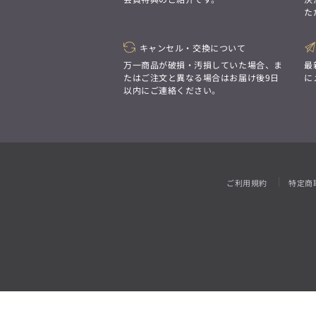
「対照的な魅力が交差し、
た
それぞれの強みを生かしながら
ビジネス小物
アウトレット
ファッション雑貨
オーダースーツ(SUITIST)
生まれる、新しいかたち。
異なるものが引き寄せ合い、
「妥協なき技術と洗練された美意識、
重なり合うことで、
キャンセル・交換について
日本の名匠が、
洗練された美しさが生まれる。
あなただけの一着を創り上げます。」
万一商品が破損・汚損していた場合、ま
最
そこには、絶妙なバランスと、
たはご注文と異なる場合はお届け後9日
に
今までにない輝きが宿る。」
以内にご連絡ください。
オーダースーツ(SUITIST)
「妥協なき技術と洗練された美意識、
日本の名匠が、
あなただけの一着を創り上げます。」
ご利用規約
特定商