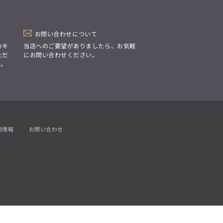
「Simplicity & Quality
シンプルでいて上質を追求し、
スーツをただの仕事着ではなく、
装う喜びを知る大人のための
ファッションへと昇華させる。」
お問い合わせについて
カキ
当店へのご要望がありましたら、お気軽
ただ
にお問い合わせください。
す。
用情報
お問い合わせ