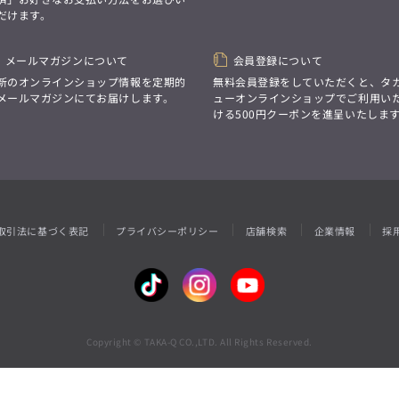
性別にとらわれない
だけます。
デザインを中心に展開
アウトレット
GRAND-BACK
シンプルかつ機能的で、
誰もが心地よく着られるアイテム
「自分らしくスタイリッシュに、
トレンドに敏感でありながら、
メールマガジンについて
会員登録について
サイズにとらわれず、
普遍的な魅力を持つデザイン
ファッションをもっと楽しみたい。
新のオンラインショップ情報を定期的
無料会員登録をしていただくと、タ
お客様が自由に
ただ着られる服ではなく、
メールマガジンにてお届けします。
ューオンラインショップでご利用い
コーディネートできるよう、
本当に着たい服をもっと自由に、
ける500円クーポンを進呈いたしま
アイテムを選ぶ楽しさを提案
自分らしいスタイルを
楽しむ大人へ。」
GRAND-BACK
「自分らしくスタイリッシュに、
サイズにとらわれず、
ファッションをもっと楽しみたい。
ただ着られる服ではなく、
取引法に基づく表記
プライバシーポリシー
店舗検索
企業情報
採
本当に着たい服をもっと自由に、
自分らしいスタイルを
楽しむ大人へ。」
Copyright © TAKA-Q CO.,LTD. All Rights Reserved.