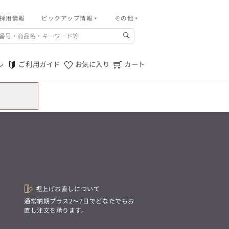
採用情報
その他
ピックアップ情報
その他
ご利用ガイド
m.f.editorial -Men’s
「対照的な魅力が交差し、
ご利用規約
それぞれの強みを生かしながら
ご利用ガイド
お気に入り
カート
ン
生まれる、新しいかたち。
特定商取引法に基づく表記
異なるものが引き寄せ合い、
重なり合うことで、
プライバシーポリシー
洗練された美しさが生まれる。
そこには、絶妙なバランスと、
店舗物件募集
今までにない輝きが宿る。」
お問い合わせ
m.f.editorial -Men’s
「対照的な魅力が交差し、
SUITIST(READY TO WEAR)
それぞれの強みを生かしながら
生まれる、新しいかたち。
「Simplicity & Quality
異なるものが引き寄せ合い、
シンプルでいて上質を追求し、
重なり合うことで、
スーツをただの仕事着ではなく、
洗練された美しさが生まれる。
装う喜びを知る大人のための
そこには、絶妙なバランスと、
ファッションへと昇華させる。」
今までにない輝きが宿る。」
裾上げお直しについて
。
通常納期プラス2〜7日でどなたでもお
直し注文を承ります。
SUITIST(READY TO WEAR)