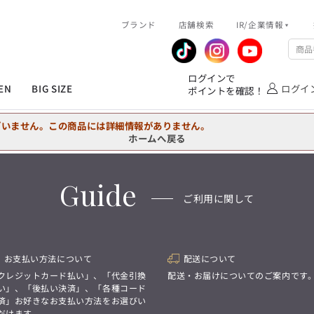
R/企業情報
ブランド
ピックアップ情報
店舗検索
IR/企業情報
企業情報
公式アプリ
MEN'S シャツ
ジャケット
スラックス
ジャケット/アウター
T/Q -Ladies’
「静謐(せいひつ)な美しさが宿る、
業績推移
メンバーズカード
ログインで
洗練された佇まい。
EN
BIG SIZE
ログイ
ポイントを確認！
余計なものを削ぎ落とし、
IRライブラリ
ショッピングモール一覧
オーダースーツ
カジュアルパンツ
ブラウス
ネクタイ
細部まで計算されたシルエットが、
気品と清潔感を纏わせる。
株式情報
洋服のお直しサービス
ざいません。この商品には詳細情報がありません。
控えめでありながら、
フォーマル
ワンピース
アンダーウェア
凛とした存在感を放つ装い。
ホームへ戻る
MEN'S シャツ
ジャケット
スラックス
ジャケット/アウター
T/Q -Ladies’
バッグ
ファッション雑貨
「静謐(せいひつ)な美しさが宿る、
Guide
DRAW
洗練された佇まい。
ご利用に関して
余計なものを削ぎ落とし、
オーダースーツ
カジュアルパンツ
ブラウス
ネクタイ
性別にとらわれない
細部まで計算されたシルエットが、
デザインを中心に展開
アウトレット
気品と清潔感を纏わせる。
シンプルかつ機能的で、
控えめでありながら、
誰もが心地よく着られるアイテム
フォーマル
ワンピース
アンダーウェア
凛とした存在感を放つ装い。
トレンドに敏感でありながら、
お支払い方法について
配送について
普遍的な魅力を持つデザイン
お客様が自由に
クレジットカード払い」、「代金引換
配送・お届けについてのご案内です
コーディネートできるよう、
バッグ
ファッション雑貨
い」、「後払い決済」、「各種コード
アイテムを選ぶ楽しさを提案
DRAW
済」お好きなお支払い方法をお選びい
だけます。