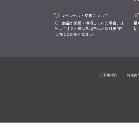
「対照的な魅力が交差し、
それぞれの強みを生かしながら
ビジネス小物
アウトレット
ファッション雑貨
オーダースーツ(SUITIST)
生まれる、新しいかたち。
異なるものが引き寄せ合い、
キャンセル・交換について
「妥協なき技術と洗練された美意識、
重なり合うことで、
日本の名匠が、
万一商品が破損・汚損していた場合、ま
最
洗練された美しさが生まれる。
あなただけの一着を創り上げます。」
たはご注文と異なる場合はお届け後9日
に
そこには、絶妙なバランスと、
以内にご連絡ください。
今までにない輝きが宿る。」
オーダースーツ(SUITIST)
「妥協なき技術と洗練された美意識、
日本の名匠が、
ご利用規約
特定商
あなただけの一着を創り上げます。」