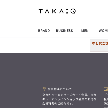
ALLITEM
ALLITEM
ALLITEM
ALLITEM
ブランド
I
店舗検索
ビジネス総合トップ
トップス
トップス
トップス
MEN'S スーツ
ワイシャツ
ジャケット
ワイシャツ
T/Q -Men’s
「静謐(せいひつ)な美しさが宿る、
採用情報
洗練された佇まい。
BRAND
BUSINESS
MEN
WOM
余計なものを削ぎ落とし、
MEN'S ジャケット
スラックス
スカート
パンツ
MEN'S パンツ
スーツ
スーツ
スーツ
細部まで計算されたシルエットが、
気品と清潔感を纏わせる。
申し訳ご
控えめでありながら、
ALLITEM
ALLITEM
ALLITEM
ALLITEM
アウター/コート
カジュアルパンツ
シューズ
ネクタイ
アウター/コート
バッグ
凛とした存在感を放つ装い。
ビジネス総合トップ
トップス
トップス
トップス
MEN'S スーツ
ワイシャツ
ジャケット
ワイシャツ
T/Q -Men’s
シューズ
ベルト
ファッション雑貨
ベルト
バッグ
アウトレット
「静謐(せいひつ)な美しさが宿る、
m.f.editorial -Ladies’
洗練された佇まい。
余計なものを削ぎ落とし、
MEN'S ジャケット
スラックス
スカート
パンツ
MEN'S パンツ
スーツ
スーツ
スーツ
「対照的な魅力が交差し、
細部まで計算されたシルエットが、
それぞれの強みを生かしながら
ビジネス小物
アウトレット
ファッション雑貨
気品と清潔感を纏わせる。
生まれる、新しいかたち。
控えめでありながら、
異なるものが引き寄せ合い、
アウター/コート
カジュアルパンツ
シューズ
ネクタイ
アウター/コート
バッグ
凛とした存在感を放つ装い。
重なり合うことで、
会員特典について
洗練された美しさが生まれる。
そこには、絶妙なバランスと、
タカキューメンバーズカード会員、タカ
「
今までにない輝きが宿る。」
シューズ
ベルト
ファッション雑貨
ベルト
バッグ
アウトレット
キューオンラインショップ会員のお得な
払
m.f.editorial -Ladies’
会員特典のご紹介です。
決
た