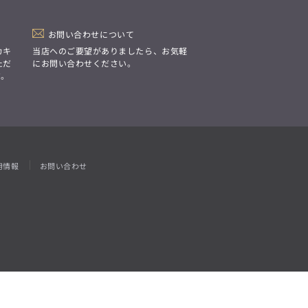
「Simplicity & Quality
シンプルでいて上質を追求し、
スーツをただの仕事着ではなく、
装う喜びを知る大人のための
お問い合わせについて
ファッションへと昇華させる。」
カキ
当店へのご要望がありましたら、お気軽
ただ
にお問い合わせください。
す。
用情報
お問い合わせ