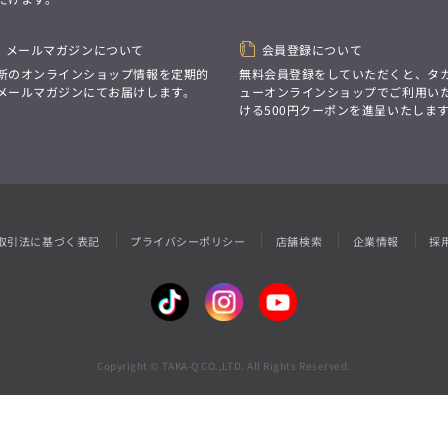
性別にとらわれない
デザインを中心に展開
アウトレット
GRAND-BACK
シンプルかつ機能的で、
誰もが心地よく着られるアイテム
メールマガジンについて
会員登録について
「自分らしくスタイリッシュに、
トレンドに敏感でありながら、
サイズにとらわれず、
新のオンラインショップ情報を定期的
無料会員登録をしていただくと、タ
普遍的な魅力を持つデザイン
ファッションをもっと楽しみたい。
メールマガジンにてお届けします。
ューオンラインショップでご利用い
お客様が自由に
ただ着られる服ではなく、
ける500円クーポンを進呈いたしま
コーディネートできるよう、
本当に着たい服をもっと自由に、
アイテムを選ぶ楽しさを提案
自分らしいスタイルを
楽しむ大人へ。」
GRAND-BACK
「自分らしくスタイリッシュに、
サイズにとらわれず、
取引法に基づく表記
プライバシーポリシー
店舗検索
企業情報
採
ファッションをもっと楽しみたい。
ただ着られる服ではなく、
本当に着たい服をもっと自由に、
自分らしいスタイルを
楽しむ大人へ。」
Copyright © TAKA-Q CO.,LTD. All Rights Reserved.