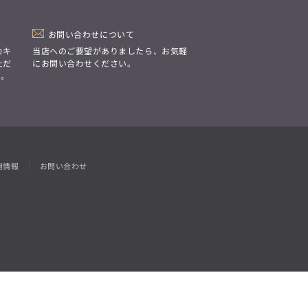
「Simplicity & Quality
シンプルでいて上質を追求し、
スーツをただの仕事着ではなく、
装う喜びを知る大人のための
お問い合わせについて
ファッションへと昇華させる。」
カキ
当店へのご要望がありましたら、お気軽
ただ
にお問い合わせください。
す。
用情報
お問い合わせ