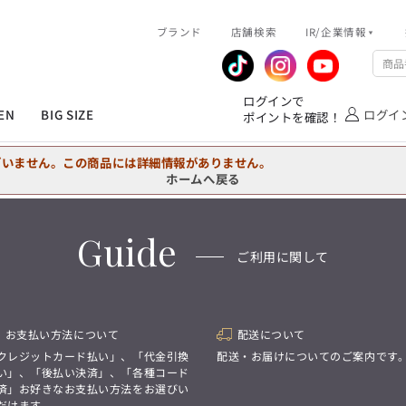
R/企業情報
ブランド
ピックアップ情報
店舗検索
IR/企業情報
企業情報
公式アプリ
MEN'S シャツ
ジャケット
スラックス
ジャケット/アウター
T/Q -Ladies’
「静謐(せいひつ)な美しさが宿る、
業績推移
メンバーズカード
ログインで
洗練された佇まい。
EN
BIG SIZE
ログイ
ポイントを確認！
余計なものを削ぎ落とし、
IRライブラリ
ショッピングモール一覧
オーダースーツ
カジュアルパンツ
ブラウス
ネクタイ
細部まで計算されたシルエットが、
気品と清潔感を纏わせる。
株式情報
洋服のお直しサービス
ざいません。この商品には詳細情報がありません。
控えめでありながら、
フォーマル
ワンピース
アンダーウェア
凛とした存在感を放つ装い。
ホームへ戻る
MEN'S シャツ
ジャケット
スラックス
ジャケット/アウター
T/Q -Ladies’
バッグ
ファッション雑貨
「静謐(せいひつ)な美しさが宿る、
Guide
DRAW
洗練された佇まい。
ご利用に関して
余計なものを削ぎ落とし、
オーダースーツ
カジュアルパンツ
ブラウス
ネクタイ
性別にとらわれない
細部まで計算されたシルエットが、
デザインを中心に展開
アウトレット
気品と清潔感を纏わせる。
シンプルかつ機能的で、
控えめでありながら、
誰もが心地よく着られるアイテム
フォーマル
ワンピース
アンダーウェア
凛とした存在感を放つ装い。
トレンドに敏感でありながら、
お支払い方法について
配送について
普遍的な魅力を持つデザイン
お客様が自由に
クレジットカード払い」、「代金引換
配送・お届けについてのご案内です
コーディネートできるよう、
バッグ
ファッション雑貨
い」、「後払い決済」、「各種コード
アイテムを選ぶ楽しさを提案
DRAW
済」お好きなお支払い方法をお選びい
だけます。