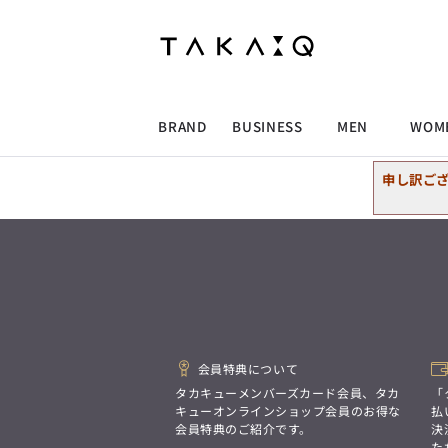
ALLITEM
ALLITEM
ALLITEM
ALLITEM
ブランド
I
店舗検索
ビジネス総合トップ
トップス
トップス
トップス
MEN'S スーツ
ワイシャツ
ジャケット
ワイシャツ
T/Q -Men’s
「静謐(せいひつ)な美しさが宿る、
採用情報
洗練された佇まい。
BRAND
BUSINESS
MEN
WOM
余計なものを削ぎ落とし、
MEN'S ジャケット
スラックス
スカート
パンツ
MEN'S パンツ
スーツ
スーツ
スーツ
細部まで計算されたシルエットが、
気品と清潔感を纏わせる。
申し訳ご
控えめでありながら、
ALLITEM
ALLITEM
ALLITEM
ALLITEM
アウター/コート
カジュアルパンツ
シューズ
ネクタイ
アウター/コート
バッグ
凛とした存在感を放つ装い。
ビジネス総合トップ
トップス
トップス
トップス
MEN'S スーツ
ワイシャツ
ジャケット
ワイシャツ
T/Q -Men’s
シューズ
ベルト
ファッション雑貨
ベルト
バッグ
アウトレット
「静謐(せいひつ)な美しさが宿る、
m.f.editorial -Ladies’
洗練された佇まい。
余計なものを削ぎ落とし、
MEN'S ジャケット
スラックス
スカート
パンツ
MEN'S パンツ
スーツ
スーツ
スーツ
「対照的な魅力が交差し、
細部まで計算されたシルエットが、
それぞれの強みを生かしながら
ビジネス小物
アウトレット
ファッション雑貨
気品と清潔感を纏わせる。
生まれる、新しいかたち。
控えめでありながら、
異なるものが引き寄せ合い、
アウター/コート
カジュアルパンツ
シューズ
ネクタイ
アウター/コート
バッグ
凛とした存在感を放つ装い。
重なり合うことで、
会員特典について
洗練された美しさが生まれる。
そこには、絶妙なバランスと、
タカキューメンバーズカード会員、タカ
「
今までにない輝きが宿る。」
シューズ
ベルト
ファッション雑貨
ベルト
バッグ
アウトレット
キューオンラインショップ会員のお得な
払
m.f.editorial -Ladies’
会員特典のご紹介です。
決
た