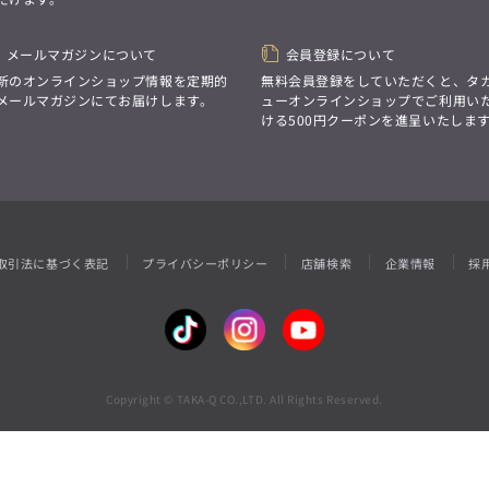
性別にとらわれない
デザインを中心に展開
アウトレット
GRAND-BACK
シンプルかつ機能的で、
誰もが心地よく着られるアイテム
メールマガジンについて
会員登録について
「自分らしくスタイリッシュに、
トレンドに敏感でありながら、
サイズにとらわれず、
新のオンラインショップ情報を定期的
無料会員登録をしていただくと、タ
普遍的な魅力を持つデザイン
ファッションをもっと楽しみたい。
メールマガジンにてお届けします。
ューオンラインショップでご利用い
お客様が自由に
ただ着られる服ではなく、
ける500円クーポンを進呈いたしま
コーディネートできるよう、
本当に着たい服をもっと自由に、
アイテムを選ぶ楽しさを提案
自分らしいスタイルを
楽しむ大人へ。」
GRAND-BACK
「自分らしくスタイリッシュに、
サイズにとらわれず、
取引法に基づく表記
プライバシーポリシー
店舗検索
企業情報
採
ファッションをもっと楽しみたい。
ただ着られる服ではなく、
本当に着たい服をもっと自由に、
自分らしいスタイルを
楽しむ大人へ。」
Copyright © TAKA-Q CO.,LTD. All Rights Reserved.