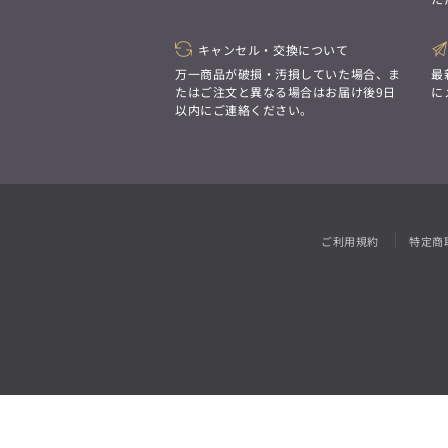
「対照的な魅力が交差し、
それぞれの強みを生かしながら
ビジネス小物
アウトレット
ファッション雑貨
オーダースーツ(SUITIST)
生まれる、新しいかたち。
異なるものが引き寄せ合い、
キャンセル・交換について
「妥協なき技術と洗練された美意識、
重なり合うことで、
日本の名匠が、
万一商品が破損・汚損していた場合、ま
最
洗練された美しさが生まれる。
あなただけの一着を創り上げます。」
たはご注文と異なる場合はお届け後9日
に
そこには、絶妙なバランスと、
以内にご連絡ください。
今までにない輝きが宿る。」
オーダースーツ(SUITIST)
「妥協なき技術と洗練された美意識、
日本の名匠が、
ご利用規約
特定商
あなただけの一着を創り上げます。」