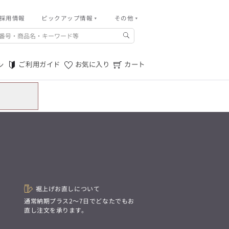
採用情報
その他
ピックアップ情報
その他
ご利用ガイド
m.f.editorial -Men’s
「対照的な魅力が交差し、
ご利用規約
それぞれの強みを生かしながら
ご利用ガイド
お気に入り
カート
ン
生まれる、新しいかたち。
特定商取引法に基づく表記
異なるものが引き寄せ合い、
重なり合うことで、
プライバシーポリシー
洗練された美しさが生まれる。
そこには、絶妙なバランスと、
店舗物件募集
今までにない輝きが宿る。」
お問い合わせ
m.f.editorial -Men’s
「対照的な魅力が交差し、
SUITIST(READY TO WEAR)
それぞれの強みを生かしながら
生まれる、新しいかたち。
「Simplicity & Quality
異なるものが引き寄せ合い、
シンプルでいて上質を追求し、
重なり合うことで、
スーツをただの仕事着ではなく、
洗練された美しさが生まれる。
装う喜びを知る大人のための
そこには、絶妙なバランスと、
ファッションへと昇華させる。」
今までにない輝きが宿る。」
裾上げお直しについて
。
通常納期プラス2〜7日でどなたでもお
直し注文を承ります。
SUITIST(READY TO WEAR)