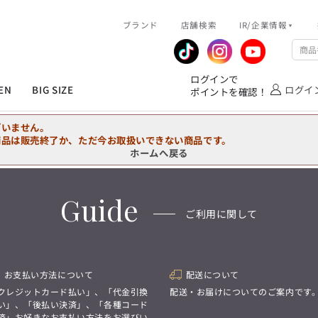
R/企業情報
ブランド
ピックアップ情報
店舗検索
IR/企業情報
企業情報
公式アプリ
MEN'S シャツ
ジャケット
スラックス
ジャケット/アウター
T/Q -Ladies’
「静謐(せいひつ)な美しさが宿る、
業績推移
メンバーズカード
ログインで
洗練された佇まい。
EN
BIG SIZE
ログイ
ポイントを確認！
余計なものを削ぎ落とし、
IRライブラリ
ショッピングモール一覧
オーダースーツ
カジュアルパンツ
ブラウス
ネクタイ
細部まで計算されたシルエットが、
気品と清潔感を纏わせる。
株式情報
洋服のお直しサービス
ざいません。
控えめでありながら、
フォーマル
ワンピース
アンダーウェア
凛とした存在感を放つ装い。
商品は販売終了か、ただ今お取扱いできない商品です。
ホームへ戻る
MEN'S シャツ
ジャケット
スラックス
ジャケット/アウター
T/Q -Ladies’
バッグ
ファッション雑貨
「静謐(せいひつ)な美しさが宿る、
DRAW
洗練された佇まい。
Guide
余計なものを削ぎ落とし、
オーダースーツ
カジュアルパンツ
ブラウス
ネクタイ
性別にとらわれない
ご利用に関して
細部まで計算されたシルエットが、
デザインを中心に展開
アウトレット
気品と清潔感を纏わせる。
シンプルかつ機能的で、
控えめでありながら、
誰もが心地よく着られるアイテム
フォーマル
ワンピース
アンダーウェア
凛とした存在感を放つ装い。
トレンドに敏感でありながら、
普遍的な魅力を持つデザイン
お支払い方法について
配送について
お客様が自由に
コーディネートできるよう、
バッグ
ファッション雑貨
クレジットカード払い」、「代金引換
配送・お届けについてのご案内です
アイテムを選ぶ楽しさを提案
DRAW
い」、「後払い決済」、「各種コード
済」お好きなお支払い方法をお選びい