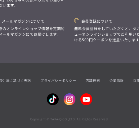
性別にとらわれない
だけます。
デザインを中心に展開
アウトレット
GRAND-BACK
シンプルかつ機能的で、
誰もが心地よく着られるアイテム
「自分らしくスタイリッシュに、
トレンドに敏感でありながら、
メールマガジンについて
会員登録について
サイズにとらわれず、
普遍的な魅力を持つデザイン
ファッションをもっと楽しみたい。
新のオンラインショップ情報を定期的
無料会員登録をしていただくと、タ
お客様が自由に
ただ着られる服ではなく、
メールマガジンにてお届けします。
ューオンラインショップでご利用い
コーディネートできるよう、
本当に着たい服をもっと自由に、
ける500円クーポンを進呈いたしま
アイテムを選ぶ楽しさを提案
自分らしいスタイルを
楽しむ大人へ。」
GRAND-BACK
「自分らしくスタイリッシュに、
サイズにとらわれず、
ファッションをもっと楽しみたい。
ただ着られる服ではなく、
取引法に基づく表記
プライバシーポリシー
店舗検索
企業情報
採
本当に着たい服をもっと自由に、
自分らしいスタイルを
楽しむ大人へ。」
Copyright © TAKA-Q CO.,LTD. All Rights Reserved.