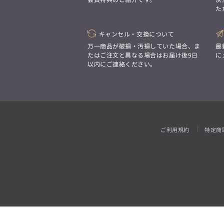
「対照的な魅力が交差し、
た
それぞれの強みを生かしながら
ビジネス小物
アウトレット
ファッション雑貨
オーダースーツ(SUITIST)
生まれる、新しいかたち。
異なるものが引き寄せ合い、
「妥協なき技術と洗練された美意識、
重なり合うことで、
キャンセル・交換について
日本の名匠が、
洗練された美しさが生まれる。
あなただけの一着を創り上げます。」
万一商品が破損・汚損していた場合、ま
最
そこには、絶妙なバランスと、
たはご注文と異なる場合はお届け後9日
に
今までにない輝きが宿る。」
以内にご連絡ください。
オーダースーツ(SUITIST)
「妥協なき技術と洗練された美意識、
日本の名匠が、
あなただけの一着を創り上げます。」
ご利用規約
特定商