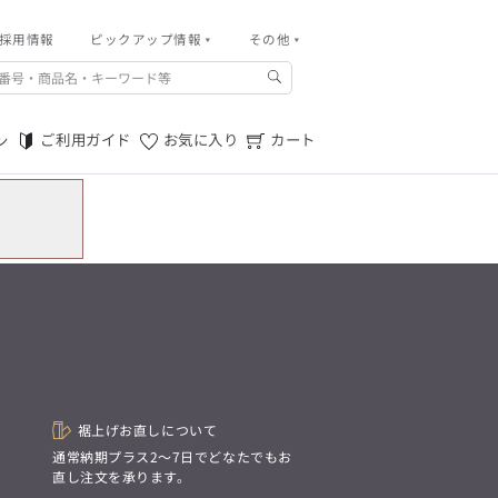
採用情報
その他
ピックアップ情報
その他
ご利用ガイド
m.f.editorial -Men’s
「対照的な魅力が交差し、
ご利用規約
それぞれの強みを生かしながら
ご利用ガイド
お気に入り
カート
ン
生まれる、新しいかたち。
特定商取引法に基づく表記
異なるものが引き寄せ合い、
重なり合うことで、
プライバシーポリシー
洗練された美しさが生まれる。
そこには、絶妙なバランスと、
店舗物件募集
今までにない輝きが宿る。」
お問い合わせ
m.f.editorial -Men’s
「対照的な魅力が交差し、
SUITIST(READY TO WEAR)
それぞれの強みを生かしながら
生まれる、新しいかたち。
「Simplicity & Quality
異なるものが引き寄せ合い、
シンプルでいて上質を追求し、
重なり合うことで、
スーツをただの仕事着ではなく、
洗練された美しさが生まれる。
装う喜びを知る大人のための
そこには、絶妙なバランスと、
ファッションへと昇華させる。」
今までにない輝きが宿る。」
裾上げお直しについて
。
通常納期プラス2〜7日でどなたでもお
SUITIST(READY TO WEAR)
直し注文を承ります。