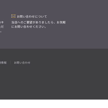
「Simplicity & Quality
シンプルでいて上質を追求し、
スーツをただの仕事着ではなく、
装う喜びを知る大人のための
ファッションへと昇華させる。」
お問い合わせについて
カキ
当店へのご要望がありましたら、お気軽
ただ
にお問い合わせください。
す。
用情報
お問い合わせ