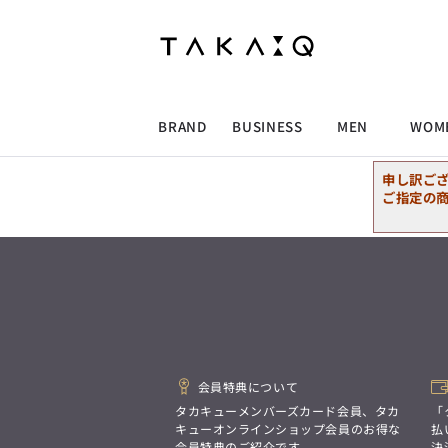
ALLITEM
ALLITEM
ALLITEM
ALLITEM
ブランド
I
店舗検索
ビジネス総合トップ
トップス
トップス
トップス
MEN'S スーツ
ワイシャツ
ジャケット
ワイシャツ
T/Q -Men’s
「静謐(せいひつ)な美しさが宿る、
採用情報
洗練された佇まい。
BRAND
BUSINESS
MEN
WOM
余計なものを削ぎ落とし、
MEN'S ジャケット
スラックス
スカート
パンツ
MEN'S パンツ
スーツ
スーツ
スーツ
細部まで計算されたシルエットが、
気品と清潔感を纏わせる。
申し訳ご
控えめでありながら、
ALLITEM
ALLITEM
ALLITEM
ALLITEM
アウター/コート
カジュアルパンツ
シューズ
ネクタイ
アウター/コート
バッグ
凛とした存在感を放つ装い。
ご指定の
ビジネス総合トップ
トップス
トップス
トップス
MEN'S スーツ
ワイシャツ
ジャケット
ワイシャツ
T/Q -Men’s
シューズ
ベルト
ファッション雑貨
ベルト
バッグ
アウトレット
「静謐(せいひつ)な美しさが宿る、
m.f.editorial -Ladies’
洗練された佇まい。
余計なものを削ぎ落とし、
MEN'S ジャケット
スラックス
スカート
パンツ
MEN'S パンツ
スーツ
スーツ
スーツ
「対照的な魅力が交差し、
細部まで計算されたシルエットが、
それぞれの強みを生かしながら
ビジネス小物
アウトレット
ファッション雑貨
気品と清潔感を纏わせる。
生まれる、新しいかたち。
控えめでありながら、
異なるものが引き寄せ合い、
アウター/コート
カジュアルパンツ
シューズ
ネクタイ
アウター/コート
バッグ
凛とした存在感を放つ装い。
重なり合うことで、
洗練された美しさが生まれる。
会員特典について
そこには、絶妙なバランスと、
今までにない輝きが宿る。」
シューズ
ベルト
ファッション雑貨
ベルト
バッグ
アウトレット
タカキューメンバーズカード会員、タカ
「
m.f.editorial -Ladies’
キューオンラインショップ会員のお得な
払
会員特典のご紹介です。
決