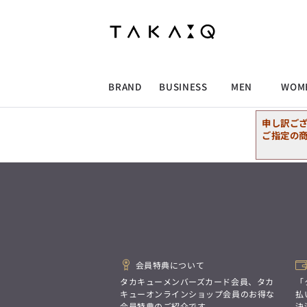
ALLITEM
ALLITEM
ALLITEM
ALLITEM
ブランド
I
店舗検索
ビジネス総合トップ
トップス
トップス
トップス
MEN'S スーツ
ワイシャツ
ジャケット
ワイシャツ
T/Q -Men’s
「静謐(せいひつ)な美しさが宿る、
採用情報
洗練された佇まい。
BRAND
BUSINESS
MEN
WOM
余計なものを削ぎ落とし、
MEN'S ジャケット
スラックス
スカート
パンツ
MEN'S パンツ
スーツ
スーツ
スーツ
細部まで計算されたシルエットが、
気品と清潔感を纏わせる。
申し訳ご
控えめでありながら、
ALLITEM
ALLITEM
ALLITEM
ALLITEM
アウター/コート
カジュアルパンツ
シューズ
ネクタイ
アウター/コート
バッグ
凛とした存在感を放つ装い。
ご指定の
ビジネス総合トップ
トップス
トップス
トップス
MEN'S スーツ
ワイシャツ
ジャケット
ワイシャツ
T/Q -Men’s
シューズ
ベルト
ファッション雑貨
ベルト
バッグ
アウトレット
「静謐(せいひつ)な美しさが宿る、
m.f.editorial -Ladies’
洗練された佇まい。
余計なものを削ぎ落とし、
MEN'S ジャケット
スラックス
スカート
パンツ
MEN'S パンツ
スーツ
スーツ
スーツ
「対照的な魅力が交差し、
細部まで計算されたシルエットが、
それぞれの強みを生かしながら
ビジネス小物
アウトレット
ファッション雑貨
気品と清潔感を纏わせる。
生まれる、新しいかたち。
控えめでありながら、
異なるものが引き寄せ合い、
アウター/コート
カジュアルパンツ
シューズ
ネクタイ
アウター/コート
バッグ
凛とした存在感を放つ装い。
重なり合うことで、
洗練された美しさが生まれる。
会員特典について
そこには、絶妙なバランスと、
今までにない輝きが宿る。」
シューズ
ベルト
ファッション雑貨
ベルト
バッグ
アウトレット
タカキューメンバーズカード会員、タカ
「
m.f.editorial -Ladies’
キューオンラインショップ会員のお得な
払
会員特典のご紹介です。
決