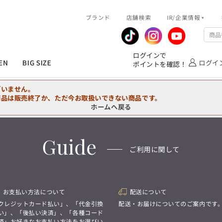
R/企業情報
ブランド
ピックアップ情報
店舗検索
IR/企業情報
企業情報
公式アプリ
MEN'S シャツ
ジャケット
スラックス
ジャケット/アウター
T/Q -Ladies’
「静謐(せいひつ)な美しさが宿る、
業績推移
メンバーズカード
ログインで
洗練された佇まい。
EN
BIG SIZE
ログイ
ポイントを確認！
余計なものを削ぎ落とし、
IRライブラリ
ショッピングモール一覧
オーダースーツ
カジュアルパンツ
ブラウス
ネクタイ
細部まで計算されたシルエットが、
気品と清潔感を纏わせる。
株式情報
洋服のお直しサービス
ざいません。
控えめでありながら、
フォーマル
ワンピース
アンダーウェア
凛とした存在感を放つ装い。
商品は販売終了か、ただ今お取扱いできない商品です。
ホームへ戻る
MEN'S シャツ
ジャケット
スラックス
ジャケット/アウター
T/Q -Ladies’
バッグ
ファッション雑貨
「静謐(せいひつ)な美しさが宿る、
DRAW
洗練された佇まい。
Guide
余計なものを削ぎ落とし、
オーダースーツ
カジュアルパンツ
ブラウス
ネクタイ
性別にとらわれない
ご利用に関して
細部まで計算されたシルエットが、
デザインを中心に展開
アウトレット
気品と清潔感を纏わせる。
シンプルかつ機能的で、
控えめでありながら、
誰もが心地よく着られるアイテム
フォーマル
ワンピース
アンダーウェア
凛とした存在感を放つ装い。
トレンドに敏感でありながら、
普遍的な魅力を持つデザイン
お支払い方法について
配送について
お客様が自由に
コーディネートできるよう、
バッグ
ファッション雑貨
クレジットカード払い」、「代金引換
配送・お届けについてのご案内です
アイテムを選ぶ楽しさを提案
DRAW
い」、「後払い決済」、「各種コード
済」お好きなお支払い方法をお選びい