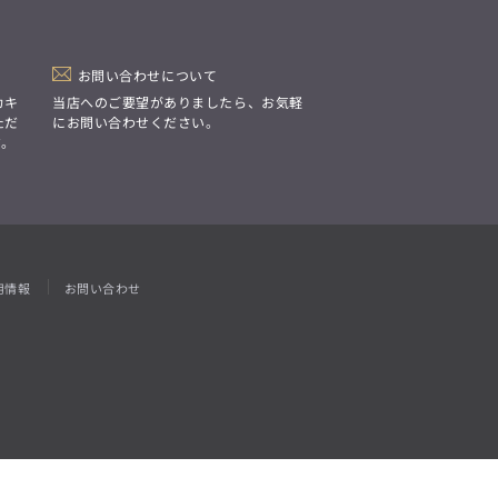
「Simplicity & Quality
シンプルでいて上質を追求し、
スーツをただの仕事着ではなく、
装う喜びを知る大人のための
ファッションへと昇華させる。」
お問い合わせについて
カキ
当店へのご要望がありましたら、お気軽
ただ
にお問い合わせください。
す。
用情報
お問い合わせ