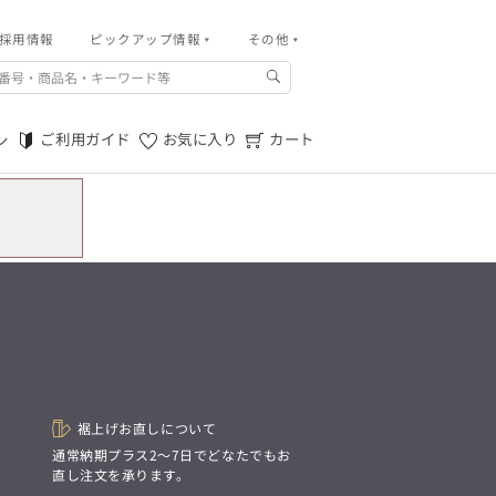
採用情報
その他
ピックアップ情報
その他
ご利用ガイド
m.f.editorial -Men’s
「対照的な魅力が交差し、
ご利用規約
それぞれの強みを生かしながら
ご利用ガイド
お気に入り
カート
ン
生まれる、新しいかたち。
特定商取引法に基づく表記
異なるものが引き寄せ合い、
重なり合うことで、
プライバシーポリシー
洗練された美しさが生まれる。
そこには、絶妙なバランスと、
店舗物件募集
今までにない輝きが宿る。」
お問い合わせ
m.f.editorial -Men’s
「対照的な魅力が交差し、
SUITIST(READY TO WEAR)
それぞれの強みを生かしながら
生まれる、新しいかたち。
「Simplicity & Quality
異なるものが引き寄せ合い、
シンプルでいて上質を追求し、
重なり合うことで、
スーツをただの仕事着ではなく、
洗練された美しさが生まれる。
装う喜びを知る大人のための
そこには、絶妙なバランスと、
ファッションへと昇華させる。」
今までにない輝きが宿る。」
裾上げお直しについて
。
通常納期プラス2〜7日でどなたでもお
SUITIST(READY TO WEAR)
直し注文を承ります。