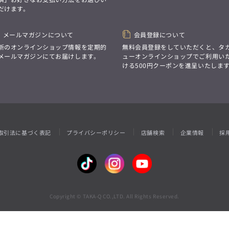
性別にとらわれない
だけます。
デザインを中心に展開
アウトレット
GRAND-BACK
シンプルかつ機能的で、
誰もが心地よく着られるアイテム
「自分らしくスタイリッシュに、
トレンドに敏感でありながら、
メールマガジンについて
会員登録について
サイズにとらわれず、
普遍的な魅力を持つデザイン
ファッションをもっと楽しみたい。
新のオンラインショップ情報を定期的
無料会員登録をしていただくと、タ
お客様が自由に
ただ着られる服ではなく、
メールマガジンにてお届けします。
ューオンラインショップでご利用い
コーディネートできるよう、
本当に着たい服をもっと自由に、
ける500円クーポンを進呈いたしま
アイテムを選ぶ楽しさを提案
自分らしいスタイルを
楽しむ大人へ。」
GRAND-BACK
「自分らしくスタイリッシュに、
サイズにとらわれず、
ファッションをもっと楽しみたい。
ただ着られる服ではなく、
取引法に基づく表記
プライバシーポリシー
店舗検索
企業情報
採
本当に着たい服をもっと自由に、
自分らしいスタイルを
楽しむ大人へ。」
Copyright © TAKA-Q CO.,LTD. All Rights Reserved.