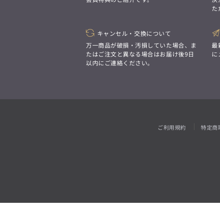
「対照的な魅力が交差し、
た
それぞれの強みを生かしながら
ビジネス小物
アウトレット
ファッション雑貨
オーダースーツ(SUITIST)
生まれる、新しいかたち。
異なるものが引き寄せ合い、
「妥協なき技術と洗練された美意識、
重なり合うことで、
キャンセル・交換について
日本の名匠が、
洗練された美しさが生まれる。
あなただけの一着を創り上げます。」
万一商品が破損・汚損していた場合、ま
最
そこには、絶妙なバランスと、
たはご注文と異なる場合はお届け後9日
に
今までにない輝きが宿る。」
以内にご連絡ください。
オーダースーツ(SUITIST)
「妥協なき技術と洗練された美意識、
日本の名匠が、
あなただけの一着を創り上げます。」
ご利用規約
特定商