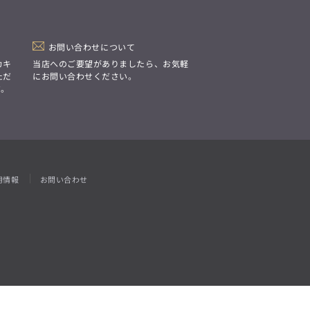
「Simplicity & Quality
シンプルでいて上質を追求し、
スーツをただの仕事着ではなく、
装う喜びを知る大人のための
ファッションへと昇華させる。」
お問い合わせについて
カキ
当店へのご要望がありましたら、お気軽
ただ
にお問い合わせください。
す。
用情報
お問い合わせ