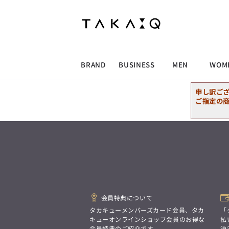
ALLITEM
ALLITEM
ALLITEM
ALLITEM
ブランド
I
店舗検索
ビジネス総合トップ
トップス
トップス
トップス
MEN'S スーツ
ワイシャツ
ジャケット
ワイシャツ
T/Q -Men’s
「静謐(せいひつ)な美しさが宿る、
採用情報
洗練された佇まい。
BRAND
BUSINESS
MEN
WOM
余計なものを削ぎ落とし、
MEN'S ジャケット
スラックス
スカート
パンツ
MEN'S パンツ
スーツ
スーツ
スーツ
細部まで計算されたシルエットが、
気品と清潔感を纏わせる。
申し訳ご
控えめでありながら、
ALLITEM
ALLITEM
ALLITEM
ALLITEM
アウター/コート
カジュアルパンツ
シューズ
ネクタイ
アウター/コート
バッグ
凛とした存在感を放つ装い。
ご指定の
ビジネス総合トップ
トップス
トップス
トップス
MEN'S スーツ
ワイシャツ
ジャケット
ワイシャツ
T/Q -Men’s
シューズ
ベルト
ファッション雑貨
ベルト
バッグ
アウトレット
「静謐(せいひつ)な美しさが宿る、
m.f.editorial -Ladies’
洗練された佇まい。
余計なものを削ぎ落とし、
MEN'S ジャケット
スラックス
スカート
パンツ
MEN'S パンツ
スーツ
スーツ
スーツ
「対照的な魅力が交差し、
細部まで計算されたシルエットが、
それぞれの強みを生かしながら
ビジネス小物
アウトレット
ファッション雑貨
気品と清潔感を纏わせる。
生まれる、新しいかたち。
控えめでありながら、
異なるものが引き寄せ合い、
アウター/コート
カジュアルパンツ
シューズ
ネクタイ
アウター/コート
バッグ
凛とした存在感を放つ装い。
重なり合うことで、
洗練された美しさが生まれる。
会員特典について
そこには、絶妙なバランスと、
今までにない輝きが宿る。」
シューズ
ベルト
ファッション雑貨
ベルト
バッグ
アウトレット
タカキューメンバーズカード会員、タカ
「
m.f.editorial -Ladies’
キューオンラインショップ会員のお得な
払
会員特典のご紹介です。
決