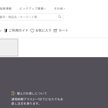
採用情報
その他
ピックアップ情報
その他
ご利用ガイド
m.f.editorial -Men’s
「対照的な魅力が交差し、
ご利用規約
それぞれの強みを生かしながら
ご利用ガイド
お気に入り
カート
ン
生まれる、新しいかたち。
特定商取引法に基づく表記
異なるものが引き寄せ合い、
重なり合うことで、
プライバシーポリシー
洗練された美しさが生まれる。
そこには、絶妙なバランスと、
店舗物件募集
今までにない輝きが宿る。」
お問い合わせ
m.f.editorial -Men’s
「対照的な魅力が交差し、
SUITIST(READY TO WEAR)
それぞれの強みを生かしながら
生まれる、新しいかたち。
「Simplicity & Quality
異なるものが引き寄せ合い、
シンプルでいて上質を追求し、
重なり合うことで、
スーツをただの仕事着ではなく、
洗練された美しさが生まれる。
装う喜びを知る大人のための
そこには、絶妙なバランスと、
ファッションへと昇華させる。」
今までにない輝きが宿る。」
裾上げお直しについて
。
通常納期プラス2〜7日でどなたでもお
SUITIST(READY TO WEAR)
直し注文を承ります。