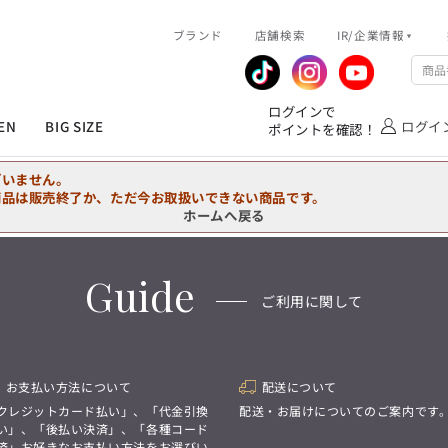
R/企業情報
ブランド
ピックアップ情報
店舗検索
IR/企業情報
企業情報
公式アプリ
MEN'S シャツ
ジャケット
スラックス
ジャケット/アウター
T/Q -Ladies’
「静謐(せいひつ)な美しさが宿る、
業績推移
メンバーズカード
ログインで
洗練された佇まい。
EN
BIG SIZE
ログイ
ポイントを確認！
余計なものを削ぎ落とし、
IRライブラリ
ショッピングモール一覧
オーダースーツ
カジュアルパンツ
ブラウス
ネクタイ
細部まで計算されたシルエットが、
気品と清潔感を纏わせる。
株式情報
洋服のお直しサービス
ざいません。
控えめでありながら、
フォーマル
ワンピース
アンダーウェア
凛とした存在感を放つ装い。
商品は販売終了か、ただ今お取扱いできない商品です。
ホームへ戻る
MEN'S シャツ
ジャケット
スラックス
ジャケット/アウター
T/Q -Ladies’
バッグ
ファッション雑貨
「静謐(せいひつ)な美しさが宿る、
DRAW
洗練された佇まい。
Guide
余計なものを削ぎ落とし、
オーダースーツ
カジュアルパンツ
ブラウス
ネクタイ
性別にとらわれない
ご利用に関して
細部まで計算されたシルエットが、
デザインを中心に展開
アウトレット
気品と清潔感を纏わせる。
シンプルかつ機能的で、
控えめでありながら、
誰もが心地よく着られるアイテム
フォーマル
ワンピース
アンダーウェア
凛とした存在感を放つ装い。
トレンドに敏感でありながら、
普遍的な魅力を持つデザイン
お支払い方法について
配送について
お客様が自由に
コーディネートできるよう、
バッグ
ファッション雑貨
クレジットカード払い」、「代金引換
配送・お届けについてのご案内です
アイテムを選ぶ楽しさを提案
DRAW
い」、「後払い決済」、「各種コード
済」お好きなお支払い方法をお選びい