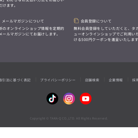
性別にとらわれない
だけます。
デザインを中心に展開
アウトレット
GRAND-BACK
シンプルかつ機能的で、
誰もが心地よく着られるアイテム
「自分らしくスタイリッシュに、
トレンドに敏感でありながら、
メールマガジンについて
会員登録について
サイズにとらわれず、
普遍的な魅力を持つデザイン
ファッションをもっと楽しみたい。
新のオンラインショップ情報を定期的
無料会員登録をしていただくと、タ
お客様が自由に
ただ着られる服ではなく、
メールマガジンにてお届けします。
ューオンラインショップでご利用い
コーディネートできるよう、
本当に着たい服をもっと自由に、
ける500円クーポンを進呈いたしま
アイテムを選ぶ楽しさを提案
自分らしいスタイルを
楽しむ大人へ。」
GRAND-BACK
「自分らしくスタイリッシュに、
サイズにとらわれず、
ファッションをもっと楽しみたい。
ただ着られる服ではなく、
取引法に基づく表記
プライバシーポリシー
店舗検索
企業情報
採
本当に着たい服をもっと自由に、
自分らしいスタイルを
楽しむ大人へ。」
Copyright © TAKA-Q CO.,LTD. All Rights Reserved.