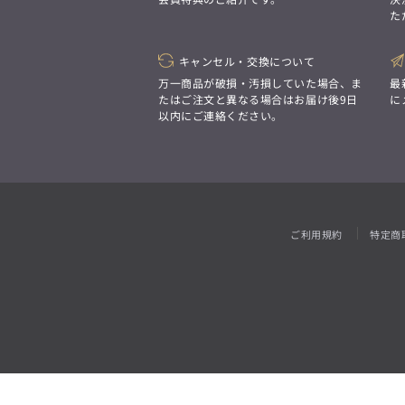
「対照的な魅力が交差し、
た
それぞれの強みを生かしながら
ビジネス小物
アウトレット
ファッション雑貨
オーダースーツ(SUITIST)
生まれる、新しいかたち。
異なるものが引き寄せ合い、
「妥協なき技術と洗練された美意識、
重なり合うことで、
キャンセル・交換について
日本の名匠が、
洗練された美しさが生まれる。
あなただけの一着を創り上げます。」
万一商品が破損・汚損していた場合、ま
最
そこには、絶妙なバランスと、
たはご注文と異なる場合はお届け後9日
に
今までにない輝きが宿る。」
以内にご連絡ください。
オーダースーツ(SUITIST)
「妥協なき技術と洗練された美意識、
日本の名匠が、
あなただけの一着を創り上げます。」
ご利用規約
特定商