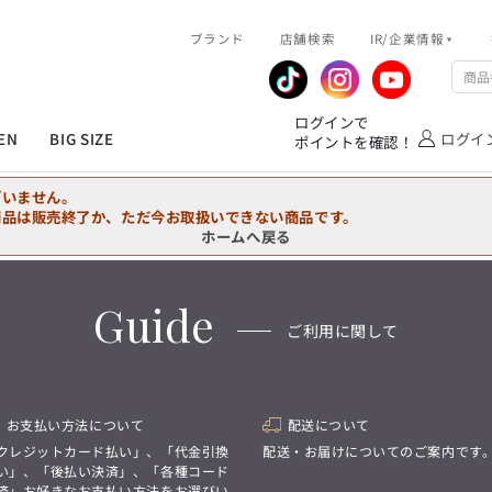
R/企業情報
ブランド
ピックアップ情報
店舗検索
IR/企業情報
企業情報
公式アプリ
MEN'S シャツ
ジャケット
スラックス
ジャケット/アウター
T/Q -Ladies’
「静謐(せいひつ)な美しさが宿る、
業績推移
メンバーズカード
ログインで
洗練された佇まい。
EN
BIG SIZE
ログイ
ポイントを確認！
余計なものを削ぎ落とし、
IRライブラリ
ショッピングモール一覧
オーダースーツ
カジュアルパンツ
ブラウス
ネクタイ
細部まで計算されたシルエットが、
気品と清潔感を纏わせる。
株式情報
洋服のお直しサービス
ざいません。
控えめでありながら、
フォーマル
ワンピース
アンダーウェア
凛とした存在感を放つ装い。
商品は販売終了か、ただ今お取扱いできない商品です。
ホームへ戻る
MEN'S シャツ
ジャケット
スラックス
ジャケット/アウター
T/Q -Ladies’
バッグ
ファッション雑貨
「静謐(せいひつ)な美しさが宿る、
DRAW
洗練された佇まい。
Guide
余計なものを削ぎ落とし、
オーダースーツ
カジュアルパンツ
ブラウス
ネクタイ
性別にとらわれない
ご利用に関して
細部まで計算されたシルエットが、
デザインを中心に展開
アウトレット
気品と清潔感を纏わせる。
シンプルかつ機能的で、
控えめでありながら、
誰もが心地よく着られるアイテム
フォーマル
ワンピース
アンダーウェア
凛とした存在感を放つ装い。
トレンドに敏感でありながら、
普遍的な魅力を持つデザイン
お支払い方法について
配送について
お客様が自由に
コーディネートできるよう、
バッグ
ファッション雑貨
クレジットカード払い」、「代金引換
配送・お届けについてのご案内です
アイテムを選ぶ楽しさを提案
DRAW
い」、「後払い決済」、「各種コード
済」お好きなお支払い方法をお選びい