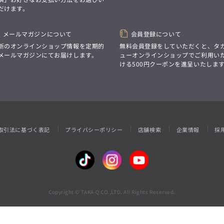
性別にとらわれない
だけます。
デザインを中心に展開
アウトレット
GRAND-BACK
シンプルかつ機能的で、
誰もが心地よく着られるアイテム
「自分らしくスタイリッシュに、
トレンドに敏感でありながら、
メールマガジンについて
会員登録について
サイズにとらわれず、
普遍的な魅力を持つデザイン
ファッションをもっと楽しみたい。
新のオンラインショップ情報を定期的
無料会員登録をしていただくと、タ
お客様が自由に
ただ着られる服ではなく、
メールマガジンにてお届けします。
ューオンラインショップでご利用い
コーディネートできるよう、
本当に着たい服をもっと自由に、
ける500円クーポンを進呈いたしま
アイテムを選ぶ楽しさを提案
自分らしいスタイルを
楽しむ大人へ。」
GRAND-BACK
「自分らしくスタイリッシュに、
サイズにとらわれず、
ファッションをもっと楽しみたい。
ただ着られる服ではなく、
取引法に基づく表記
プライバシーポリシー
店舗検索
企業情報
採
本当に着たい服をもっと自由に、
自分らしいスタイルを
楽しむ大人へ。」
Copyright © TAKA-Q CO.,LTD. All Rights Reserved.