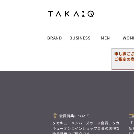
ALLITEM
ALLITEM
ALLITEM
ALLITEM
ブランド
I
店舗検索
ビジネス総合トップ
トップス
トップス
トップス
MEN'S スーツ
ワイシャツ
ジャケット
ワイシャツ
T/Q -Men’s
「静謐(せいひつ)な美しさが宿る、
採用情報
洗練された佇まい。
BRAND
BUSINESS
MEN
WOM
余計なものを削ぎ落とし、
MEN'S ジャケット
スラックス
スカート
パンツ
MEN'S パンツ
スーツ
スーツ
スーツ
細部まで計算されたシルエットが、
気品と清潔感を纏わせる。
申し訳ご
控えめでありながら、
ALLITEM
ALLITEM
ALLITEM
ALLITEM
アウター/コート
カジュアルパンツ
シューズ
ネクタイ
アウター/コート
バッグ
凛とした存在感を放つ装い。
ご指定の
ビジネス総合トップ
トップス
トップス
トップス
MEN'S スーツ
ワイシャツ
ジャケット
ワイシャツ
T/Q -Men’s
シューズ
ベルト
ファッション雑貨
ベルト
バッグ
アウトレット
「静謐(せいひつ)な美しさが宿る、
m.f.editorial -Ladies’
洗練された佇まい。
余計なものを削ぎ落とし、
MEN'S ジャケット
スラックス
スカート
パンツ
MEN'S パンツ
スーツ
スーツ
スーツ
「対照的な魅力が交差し、
細部まで計算されたシルエットが、
それぞれの強みを生かしながら
ビジネス小物
アウトレット
ファッション雑貨
気品と清潔感を纏わせる。
生まれる、新しいかたち。
控えめでありながら、
異なるものが引き寄せ合い、
アウター/コート
カジュアルパンツ
シューズ
ネクタイ
アウター/コート
バッグ
凛とした存在感を放つ装い。
重なり合うことで、
洗練された美しさが生まれる。
会員特典について
そこには、絶妙なバランスと、
今までにない輝きが宿る。」
シューズ
ベルト
ファッション雑貨
ベルト
バッグ
アウトレット
タカキューメンバーズカード会員、タカ
「
m.f.editorial -Ladies’
キューオンラインショップ会員のお得な
払
会員特典のご紹介です。
決