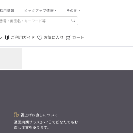
採用情報
その他
ピックアップ情報
その他
ご利用ガイド
m.f.editorial -Men’s
「対照的な魅力が交差し、
ご利用規約
それぞれの強みを生かしながら
ご利用ガイド
お気に入り
カート
ン
生まれる、新しいかたち。
特定商取引法に基づく表記
異なるものが引き寄せ合い、
重なり合うことで、
プライバシーポリシー
洗練された美しさが生まれる。
そこには、絶妙なバランスと、
店舗物件募集
今までにない輝きが宿る。」
お問い合わせ
m.f.editorial -Men’s
「対照的な魅力が交差し、
SUITIST(READY TO WEAR)
それぞれの強みを生かしながら
生まれる、新しいかたち。
「Simplicity & Quality
異なるものが引き寄せ合い、
シンプルでいて上質を追求し、
重なり合うことで、
スーツをただの仕事着ではなく、
洗練された美しさが生まれる。
装う喜びを知る大人のための
そこには、絶妙なバランスと、
ファッションへと昇華させる。」
今までにない輝きが宿る。」
裾上げお直しについて
。
通常納期プラス2〜7日でどなたでもお
SUITIST(READY TO WEAR)
直し注文を承ります。