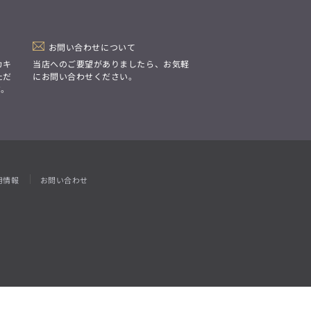
「Simplicity & Quality
シンプルでいて上質を追求し、
スーツをただの仕事着ではなく、
装う喜びを知る大人のための
ファッションへと昇華させる。」
お問い合わせについて
カキ
当店へのご要望がありましたら、お気軽
ただ
にお問い合わせください。
す。
用情報
お問い合わせ