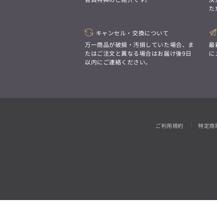
「対照的な魅力が交差し、
た
それぞれの強みを生かしながら
ビジネス小物
アウトレット
ファッション雑貨
オーダースーツ(SUITIST)
生まれる、新しいかたち。
異なるものが引き寄せ合い、
「妥協なき技術と洗練された美意識、
重なり合うことで、
キャンセル・交換について
日本の名匠が、
洗練された美しさが生まれる。
あなただけの一着を創り上げます。」
万一商品が破損・汚損していた場合、ま
最
そこには、絶妙なバランスと、
たはご注文と異なる場合はお届け後9日
に
今までにない輝きが宿る。」
以内にご連絡ください。
オーダースーツ(SUITIST)
「妥協なき技術と洗練された美意識、
日本の名匠が、
あなただけの一着を創り上げます。」
ご利用規約
特定商