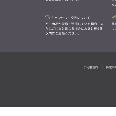
「対照的な魅力が交差し、
た
それぞれの強みを生かしながら
ビジネス小物
アウトレット
ファッション雑貨
オーダースーツ(SUITIST)
生まれる、新しいかたち。
異なるものが引き寄せ合い、
「妥協なき技術と洗練された美意識、
重なり合うことで、
キャンセル・交換について
日本の名匠が、
洗練された美しさが生まれる。
あなただけの一着を創り上げます。」
万一商品が破損・汚損していた場合、ま
最
そこには、絶妙なバランスと、
たはご注文と異なる場合はお届け後9日
に
今までにない輝きが宿る。」
以内にご連絡ください。
オーダースーツ(SUITIST)
「妥協なき技術と洗練された美意識、
日本の名匠が、
あなただけの一着を創り上げます。」
ご利用規約
特定商