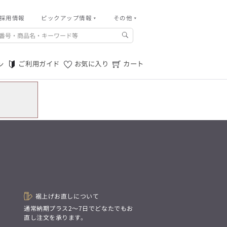
採用情報
その他
ピックアップ情報
その他
ご利用ガイド
m.f.editorial -Men’s
「対照的な魅力が交差し、
ご利用規約
それぞれの強みを生かしながら
ご利用ガイド
お気に入り
カート
ン
生まれる、新しいかたち。
特定商取引法に基づく表記
異なるものが引き寄せ合い、
重なり合うことで、
プライバシーポリシー
洗練された美しさが生まれる。
そこには、絶妙なバランスと、
店舗物件募集
今までにない輝きが宿る。」
お問い合わせ
m.f.editorial -Men’s
「対照的な魅力が交差し、
SUITIST(READY TO WEAR)
それぞれの強みを生かしながら
生まれる、新しいかたち。
「Simplicity & Quality
異なるものが引き寄せ合い、
シンプルでいて上質を追求し、
重なり合うことで、
スーツをただの仕事着ではなく、
洗練された美しさが生まれる。
装う喜びを知る大人のための
そこには、絶妙なバランスと、
ファッションへと昇華させる。」
今までにない輝きが宿る。」
裾上げお直しについて
。
通常納期プラス2〜7日でどなたでもお
SUITIST(READY TO WEAR)
直し注文を承ります。