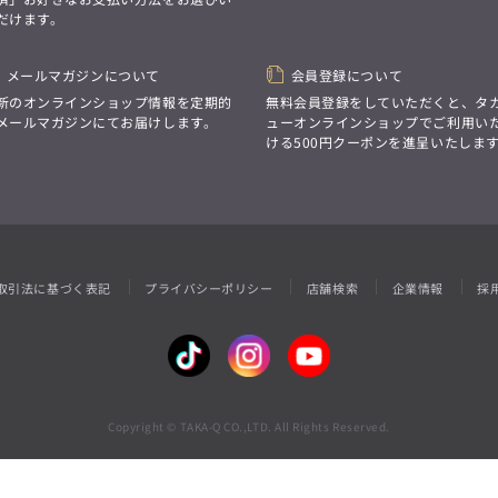
性別にとらわれない
だけます。
デザインを中心に展開
アウトレット
GRAND-BACK
シンプルかつ機能的で、
誰もが心地よく着られるアイテム
「自分らしくスタイリッシュに、
トレンドに敏感でありながら、
メールマガジンについて
会員登録について
サイズにとらわれず、
普遍的な魅力を持つデザイン
ファッションをもっと楽しみたい。
新のオンラインショップ情報を定期的
無料会員登録をしていただくと、タ
お客様が自由に
ただ着られる服ではなく、
メールマガジンにてお届けします。
ューオンラインショップでご利用い
コーディネートできるよう、
本当に着たい服をもっと自由に、
ける500円クーポンを進呈いたしま
アイテムを選ぶ楽しさを提案
自分らしいスタイルを
楽しむ大人へ。」
GRAND-BACK
「自分らしくスタイリッシュに、
サイズにとらわれず、
ファッションをもっと楽しみたい。
ただ着られる服ではなく、
取引法に基づく表記
プライバシーポリシー
店舗検索
企業情報
採
本当に着たい服をもっと自由に、
自分らしいスタイルを
楽しむ大人へ。」
Copyright © TAKA-Q CO.,LTD. All Rights Reserved.