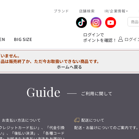
R/企業情報
ブランド
ピックアップ情報
店舗検索
IR/企業情報
企業情報
公式アプリ
MEN'S シャツ
ジャケット
スラックス
ジャケット/アウター
T/Q -Ladies’
「静謐(せいひつ)な美しさが宿る、
業績推移
メンバーズカード
ログインで
洗練された佇まい。
EN
BIG SIZE
ログイ
ポイントを確認！
余計なものを削ぎ落とし、
IRライブラリ
ショッピングモール一覧
オーダースーツ
カジュアルパンツ
ブラウス
ネクタイ
細部まで計算されたシルエットが、
気品と清潔感を纏わせる。
株式情報
洋服のお直しサービス
ざいません。
控えめでありながら、
フォーマル
ワンピース
アンダーウェア
凛とした存在感を放つ装い。
商品は販売終了か、ただ今お取扱いできない商品です。
ホームへ戻る
MEN'S シャツ
ジャケット
スラックス
ジャケット/アウター
T/Q -Ladies’
バッグ
ファッション雑貨
「静謐(せいひつ)な美しさが宿る、
DRAW
洗練された佇まい。
Guide
余計なものを削ぎ落とし、
オーダースーツ
カジュアルパンツ
ブラウス
ネクタイ
性別にとらわれない
ご利用に関して
細部まで計算されたシルエットが、
デザインを中心に展開
アウトレット
気品と清潔感を纏わせる。
シンプルかつ機能的で、
控えめでありながら、
誰もが心地よく着られるアイテム
フォーマル
ワンピース
アンダーウェア
凛とした存在感を放つ装い。
トレンドに敏感でありながら、
普遍的な魅力を持つデザイン
お支払い方法について
配送について
お客様が自由に
コーディネートできるよう、
バッグ
ファッション雑貨
クレジットカード払い」、「代金引換
配送・お届けについてのご案内です
アイテムを選ぶ楽しさを提案
DRAW
い」、「後払い決済」、「各種コード
済」お好きなお支払い方法をお選びい