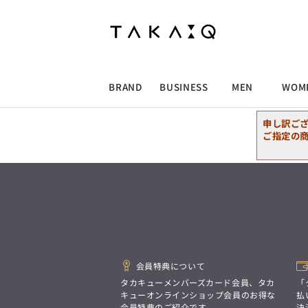
ALLITEM
ALLITEM
ALLITEM
ALLITEM
ブランド
I
店舗検索
ビジネス総合トップ
トップス
トップス
トップス
MEN'S スーツ
ワイシャツ
ジャケット
ワイシャツ
T/Q -Men’s
「静謐(せいひつ)な美しさが宿る、
採用情報
洗練された佇まい。
BRAND
BUSINESS
MEN
WOM
余計なものを削ぎ落とし、
MEN'S ジャケット
スラックス
スカート
パンツ
MEN'S パンツ
スーツ
スーツ
スーツ
細部まで計算されたシルエットが、
気品と清潔感を纏わせる。
申し訳ご
控えめでありながら、
ALLITEM
ALLITEM
ALLITEM
ALLITEM
アウター/コート
カジュアルパンツ
シューズ
ネクタイ
アウター/コート
バッグ
凛とした存在感を放つ装い。
ご指定の
ビジネス総合トップ
トップス
トップス
トップス
MEN'S スーツ
ワイシャツ
ジャケット
ワイシャツ
T/Q -Men’s
シューズ
ベルト
ファッション雑貨
ベルト
バッグ
アウトレット
「静謐(せいひつ)な美しさが宿る、
m.f.editorial -Ladies’
洗練された佇まい。
余計なものを削ぎ落とし、
MEN'S ジャケット
スラックス
スカート
パンツ
MEN'S パンツ
スーツ
スーツ
スーツ
「対照的な魅力が交差し、
細部まで計算されたシルエットが、
それぞれの強みを生かしながら
ビジネス小物
アウトレット
ファッション雑貨
気品と清潔感を纏わせる。
生まれる、新しいかたち。
控えめでありながら、
異なるものが引き寄せ合い、
アウター/コート
カジュアルパンツ
シューズ
ネクタイ
アウター/コート
バッグ
凛とした存在感を放つ装い。
重なり合うことで、
洗練された美しさが生まれる。
会員特典について
そこには、絶妙なバランスと、
今までにない輝きが宿る。」
シューズ
ベルト
ファッション雑貨
ベルト
バッグ
アウトレット
タカキューメンバーズカード会員、タカ
「
m.f.editorial -Ladies’
キューオンラインショップ会員のお得な
払
会員特典のご紹介です。
決