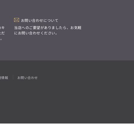
「Simplicity & Quality
シンプルでいて上質を追求し、
スーツをただの仕事着ではなく、
装う喜びを知る大人のための
ファッションへと昇華させる。」
お問い合わせについて
カキ
当店へのご要望がありましたら、お気軽
ただ
にお問い合わせください。
す。
用情報
お問い合わせ