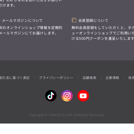
性別にとらわれない
だけます。
デザインを中心に展開
アウトレット
GRAND-BACK
シンプルかつ機能的で、
誰もが心地よく着られるアイテム
「自分らしくスタイリッシュに、
トレンドに敏感でありながら、
メールマガジンについて
会員登録について
サイズにとらわれず、
普遍的な魅力を持つデザイン
ファッションをもっと楽しみたい。
新のオンラインショップ情報を定期的
無料会員登録をしていただくと、タ
お客様が自由に
ただ着られる服ではなく、
メールマガジンにてお届けします。
ューオンラインショップでご利用い
コーディネートできるよう、
本当に着たい服をもっと自由に、
ける500円クーポンを進呈いたしま
アイテムを選ぶ楽しさを提案
自分らしいスタイルを
楽しむ大人へ。」
GRAND-BACK
「自分らしくスタイリッシュに、
サイズにとらわれず、
ファッションをもっと楽しみたい。
ただ着られる服ではなく、
取引法に基づく表記
プライバシーポリシー
店舗検索
企業情報
採
本当に着たい服をもっと自由に、
自分らしいスタイルを
楽しむ大人へ。」
Copyright © TAKA-Q CO.,LTD. All Rights Reserved.