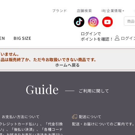
R/企業情報
ブランド
ピックアップ情報
店舗検索
IR/企業情報
企業情報
公式アプリ
MEN'S シャツ
ジャケット
スラックス
ジャケット/アウター
T/Q -Ladies’
「静謐(せいひつ)な美しさが宿る、
業績推移
メンバーズカード
ログインで
洗練された佇まい。
EN
BIG SIZE
ログイ
ポイントを確認！
余計なものを削ぎ落とし、
IRライブラリ
ショッピングモール一覧
オーダースーツ
カジュアルパンツ
ブラウス
ネクタイ
細部まで計算されたシルエットが、
気品と清潔感を纏わせる。
株式情報
洋服のお直しサービス
ざいません。
控えめでありながら、
フォーマル
ワンピース
アンダーウェア
凛とした存在感を放つ装い。
商品は販売終了か、ただ今お取扱いできない商品です。
ホームへ戻る
MEN'S シャツ
ジャケット
スラックス
ジャケット/アウター
T/Q -Ladies’
バッグ
ファッション雑貨
「静謐(せいひつ)な美しさが宿る、
DRAW
洗練された佇まい。
Guide
余計なものを削ぎ落とし、
オーダースーツ
カジュアルパンツ
ブラウス
ネクタイ
性別にとらわれない
ご利用に関して
細部まで計算されたシルエットが、
デザインを中心に展開
アウトレット
気品と清潔感を纏わせる。
シンプルかつ機能的で、
控えめでありながら、
誰もが心地よく着られるアイテム
フォーマル
ワンピース
アンダーウェア
凛とした存在感を放つ装い。
トレンドに敏感でありながら、
普遍的な魅力を持つデザイン
お支払い方法について
配送について
お客様が自由に
コーディネートできるよう、
バッグ
ファッション雑貨
クレジットカード払い」、「代金引換
配送・お届けについてのご案内です
アイテムを選ぶ楽しさを提案
DRAW
い」、「後払い決済」、「各種コード
済」お好きなお支払い方法をお選びい