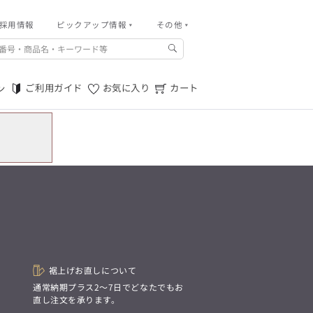
採用情報
その他
ピックアップ情報
その他
ご利用ガイド
m.f.editorial -Men’s
「対照的な魅力が交差し、
ご利用規約
それぞれの強みを生かしながら
ご利用ガイド
お気に入り
カート
ン
生まれる、新しいかたち。
特定商取引法に基づく表記
異なるものが引き寄せ合い、
重なり合うことで、
プライバシーポリシー
洗練された美しさが生まれる。
そこには、絶妙なバランスと、
店舗物件募集
今までにない輝きが宿る。」
お問い合わせ
m.f.editorial -Men’s
「対照的な魅力が交差し、
SUITIST(READY TO WEAR)
それぞれの強みを生かしながら
生まれる、新しいかたち。
「Simplicity & Quality
異なるものが引き寄せ合い、
シンプルでいて上質を追求し、
重なり合うことで、
スーツをただの仕事着ではなく、
洗練された美しさが生まれる。
装う喜びを知る大人のための
そこには、絶妙なバランスと、
ファッションへと昇華させる。」
今までにない輝きが宿る。」
裾上げお直しについて
。
通常納期プラス2〜7日でどなたでもお
SUITIST(READY TO WEAR)
直し注文を承ります。