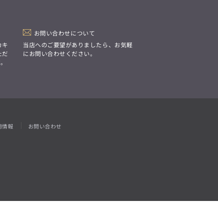
「Simplicity & Quality
シンプルでいて上質を追求し、
スーツをただの仕事着ではなく、
装う喜びを知る大人のための
ファッションへと昇華させる。」
お問い合わせについて
カキ
当店へのご要望がありましたら、お気軽
ただ
にお問い合わせください。
す。
用情報
お問い合わせ