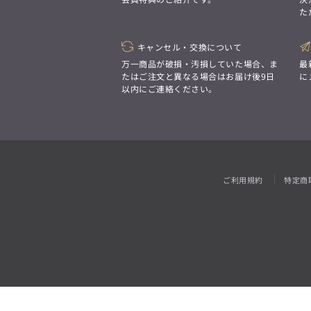
「対照的な魅力が交差し、
た
それぞれの強みを生かしながら
ビジネス小物
アウトレット
ファッション雑貨
オーダースーツ(SUITIST)
生まれる、新しいかたち。
異なるものが引き寄せ合い、
「妥協なき技術と洗練された美意識、
重なり合うことで、
キャンセル・交換について
日本の名匠が、
洗練された美しさが生まれる。
あなただけの一着を創り上げます。」
万一商品が破損・汚損していた場合、ま
最
そこには、絶妙なバランスと、
たはご注文と異なる場合はお届け後9日
に
今までにない輝きが宿る。」
以内にご連絡ください。
オーダースーツ(SUITIST)
「妥協なき技術と洗練された美意識、
日本の名匠が、
あなただけの一着を創り上げます。」
ご利用規約
特定商