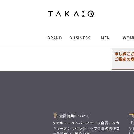
ALLITEM
ALLITEM
ALLITEM
ALLITEM
ブランド
I
店舗検索
ビジネス総合トップ
トップス
トップス
トップス
MEN'S スーツ
ワイシャツ
ジャケット
ワイシャツ
T/Q -Men’s
「静謐(せいひつ)な美しさが宿る、
採用情報
洗練された佇まい。
BRAND
BUSINESS
MEN
WOM
余計なものを削ぎ落とし、
MEN'S ジャケット
スラックス
スカート
パンツ
MEN'S パンツ
スーツ
スーツ
スーツ
細部まで計算されたシルエットが、
気品と清潔感を纏わせる。
申し訳ご
控えめでありながら、
ALLITEM
ALLITEM
ALLITEM
ALLITEM
アウター/コート
カジュアルパンツ
シューズ
ネクタイ
アウター/コート
バッグ
凛とした存在感を放つ装い。
ご指定の
ビジネス総合トップ
トップス
トップス
トップス
MEN'S スーツ
ワイシャツ
ジャケット
ワイシャツ
T/Q -Men’s
シューズ
ベルト
ファッション雑貨
ベルト
バッグ
アウトレット
「静謐(せいひつ)な美しさが宿る、
m.f.editorial -Ladies’
洗練された佇まい。
余計なものを削ぎ落とし、
MEN'S ジャケット
スラックス
スカート
パンツ
MEN'S パンツ
スーツ
スーツ
スーツ
「対照的な魅力が交差し、
細部まで計算されたシルエットが、
それぞれの強みを生かしながら
ビジネス小物
アウトレット
ファッション雑貨
気品と清潔感を纏わせる。
生まれる、新しいかたち。
控えめでありながら、
異なるものが引き寄せ合い、
アウター/コート
カジュアルパンツ
シューズ
ネクタイ
アウター/コート
バッグ
凛とした存在感を放つ装い。
重なり合うことで、
洗練された美しさが生まれる。
会員特典について
そこには、絶妙なバランスと、
今までにない輝きが宿る。」
シューズ
ベルト
ファッション雑貨
ベルト
バッグ
アウトレット
タカキューメンバーズカード会員、タカ
「
m.f.editorial -Ladies’
キューオンラインショップ会員のお得な
払
会員特典のご紹介です。
決