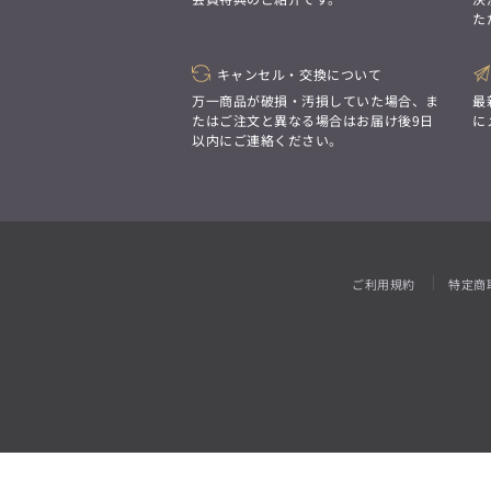
「対照的な魅力が交差し、
た
それぞれの強みを生かしながら
ビジネス小物
アウトレット
ファッション雑貨
オーダースーツ(SUITIST)
生まれる、新しいかたち。
異なるものが引き寄せ合い、
「妥協なき技術と洗練された美意識、
重なり合うことで、
キャンセル・交換について
日本の名匠が、
洗練された美しさが生まれる。
あなただけの一着を創り上げます。」
万一商品が破損・汚損していた場合、ま
最
そこには、絶妙なバランスと、
たはご注文と異なる場合はお届け後9日
に
今までにない輝きが宿る。」
以内にご連絡ください。
オーダースーツ(SUITIST)
「妥協なき技術と洗練された美意識、
日本の名匠が、
あなただけの一着を創り上げます。」
ご利用規約
特定商