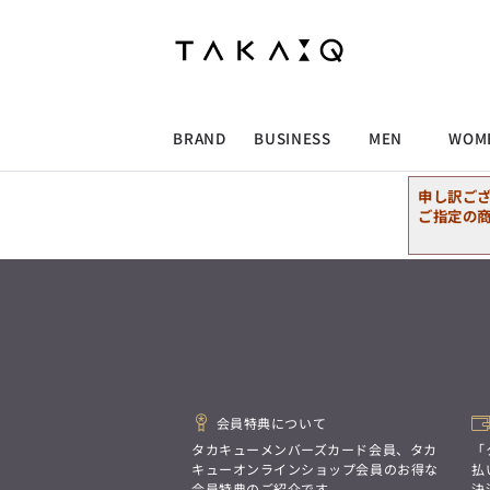
ALLITEM
ALLITEM
ALLITEM
ALLITEM
ブランド
I
店舗検索
ビジネス総合トップ
トップス
トップス
トップス
MEN'S スーツ
ワイシャツ
ジャケット
ワイシャツ
T/Q -Men’s
「静謐(せいひつ)な美しさが宿る、
採用情報
洗練された佇まい。
BRAND
BUSINESS
MEN
WOM
余計なものを削ぎ落とし、
MEN'S ジャケット
スラックス
スカート
パンツ
MEN'S パンツ
スーツ
スーツ
スーツ
細部まで計算されたシルエットが、
気品と清潔感を纏わせる。
申し訳ご
控えめでありながら、
ALLITEM
ALLITEM
ALLITEM
ALLITEM
アウター/コート
カジュアルパンツ
シューズ
ネクタイ
アウター/コート
バッグ
凛とした存在感を放つ装い。
ご指定の
ビジネス総合トップ
トップス
トップス
トップス
MEN'S スーツ
ワイシャツ
ジャケット
ワイシャツ
T/Q -Men’s
シューズ
ベルト
ファッション雑貨
ベルト
バッグ
アウトレット
「静謐(せいひつ)な美しさが宿る、
m.f.editorial -Ladies’
洗練された佇まい。
余計なものを削ぎ落とし、
MEN'S ジャケット
スラックス
スカート
パンツ
MEN'S パンツ
スーツ
スーツ
スーツ
「対照的な魅力が交差し、
細部まで計算されたシルエットが、
それぞれの強みを生かしながら
ビジネス小物
アウトレット
ファッション雑貨
気品と清潔感を纏わせる。
生まれる、新しいかたち。
控えめでありながら、
異なるものが引き寄せ合い、
アウター/コート
カジュアルパンツ
シューズ
ネクタイ
アウター/コート
バッグ
凛とした存在感を放つ装い。
重なり合うことで、
洗練された美しさが生まれる。
会員特典について
そこには、絶妙なバランスと、
今までにない輝きが宿る。」
シューズ
ベルト
ファッション雑貨
ベルト
バッグ
アウトレット
タカキューメンバーズカード会員、タカ
「
m.f.editorial -Ladies’
キューオンラインショップ会員のお得な
払
会員特典のご紹介です。
決