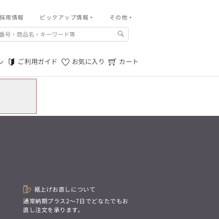
採用情報
その他
ピックアップ情報
その他
ご利用ガイド
m.f.editorial -Men’s
「対照的な魅力が交差し、
ご利用規約
それぞれの強みを生かしながら
ご利用ガイド
お気に入り
カート
ン
生まれる、新しいかたち。
特定商取引法に基づく表記
異なるものが引き寄せ合い、
重なり合うことで、
プライバシーポリシー
洗練された美しさが生まれる。
そこには、絶妙なバランスと、
店舗物件募集
今までにない輝きが宿る。」
お問い合わせ
m.f.editorial -Men’s
「対照的な魅力が交差し、
SUITIST(READY TO WEAR)
それぞれの強みを生かしながら
生まれる、新しいかたち。
「Simplicity & Quality
異なるものが引き寄せ合い、
シンプルでいて上質を追求し、
重なり合うことで、
スーツをただの仕事着ではなく、
洗練された美しさが生まれる。
装う喜びを知る大人のための
そこには、絶妙なバランスと、
ファッションへと昇華させる。」
今までにない輝きが宿る。」
裾上げお直しについて
。
通常納期プラス2〜7日でどなたでもお
SUITIST(READY TO WEAR)
直し注文を承ります。