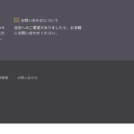
「Simplicity & Quality
シンプルでいて上質を追求し、
スーツをただの仕事着ではなく、
装う喜びを知る大人のための
ファッションへと昇華させる。」
お問い合わせについて
カキ
当店へのご要望がありましたら、お気軽
ただ
にお問い合わせください。
す。
用情報
お問い合わせ