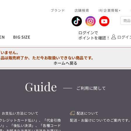
R/企業情報
ブランド
ピックアップ情報
店舗検索
IR/企業情報
企業情報
公式アプリ
MEN'S シャツ
ジャケット
スラックス
ジャケット/アウター
T/Q -Ladies’
「静謐(せいひつ)な美しさが宿る、
業績推移
メンバーズカード
ログインで
洗練された佇まい。
EN
BIG SIZE
ログイ
ポイントを確認！
余計なものを削ぎ落とし、
IRライブラリ
ショッピングモール一覧
オーダースーツ
カジュアルパンツ
ブラウス
ネクタイ
細部まで計算されたシルエットが、
気品と清潔感を纏わせる。
株式情報
洋服のお直しサービス
ざいません。
控えめでありながら、
フォーマル
ワンピース
アンダーウェア
凛とした存在感を放つ装い。
商品は販売終了か、ただ今お取扱いできない商品です。
ホームへ戻る
MEN'S シャツ
ジャケット
スラックス
ジャケット/アウター
T/Q -Ladies’
バッグ
ファッション雑貨
「静謐(せいひつ)な美しさが宿る、
DRAW
洗練された佇まい。
Guide
余計なものを削ぎ落とし、
オーダースーツ
カジュアルパンツ
ブラウス
ネクタイ
性別にとらわれない
ご利用に関して
細部まで計算されたシルエットが、
デザインを中心に展開
アウトレット
気品と清潔感を纏わせる。
シンプルかつ機能的で、
控えめでありながら、
誰もが心地よく着られるアイテム
フォーマル
ワンピース
アンダーウェア
凛とした存在感を放つ装い。
トレンドに敏感でありながら、
普遍的な魅力を持つデザイン
お支払い方法について
配送について
お客様が自由に
コーディネートできるよう、
バッグ
ファッション雑貨
クレジットカード払い」、「代金引換
配送・お届けについてのご案内です
アイテムを選ぶ楽しさを提案
DRAW
い」、「後払い決済」、「各種コード
済」お好きなお支払い方法をお選びい