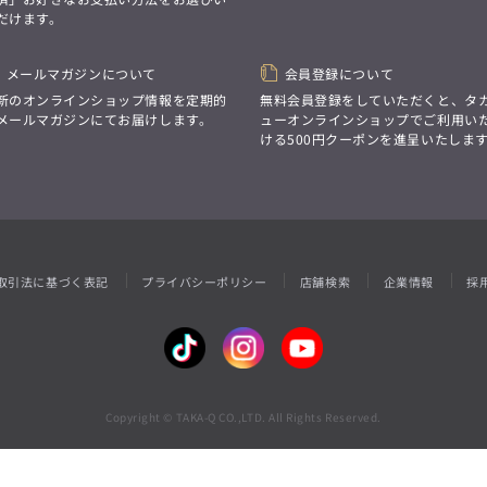
性別にとらわれない
だけます。
デザインを中心に展開
アウトレット
GRAND-BACK
シンプルかつ機能的で、
誰もが心地よく着られるアイテム
「自分らしくスタイリッシュに、
トレンドに敏感でありながら、
メールマガジンについて
会員登録について
サイズにとらわれず、
普遍的な魅力を持つデザイン
ファッションをもっと楽しみたい。
新のオンラインショップ情報を定期的
無料会員登録をしていただくと、タ
お客様が自由に
ただ着られる服ではなく、
メールマガジンにてお届けします。
ューオンラインショップでご利用い
コーディネートできるよう、
本当に着たい服をもっと自由に、
ける500円クーポンを進呈いたしま
アイテムを選ぶ楽しさを提案
自分らしいスタイルを
楽しむ大人へ。」
GRAND-BACK
「自分らしくスタイリッシュに、
サイズにとらわれず、
ファッションをもっと楽しみたい。
ただ着られる服ではなく、
取引法に基づく表記
プライバシーポリシー
店舗検索
企業情報
採
本当に着たい服をもっと自由に、
自分らしいスタイルを
楽しむ大人へ。」
Copyright © TAKA-Q CO.,LTD. All Rights Reserved.