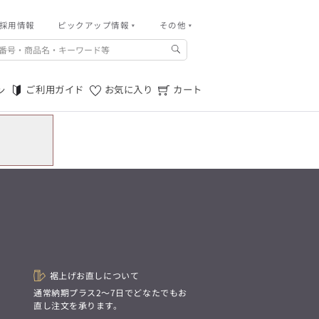
採用情報
その他
ピックアップ情報
その他
ご利用ガイド
m.f.editorial -Men’s
「対照的な魅力が交差し、
ご利用規約
それぞれの強みを生かしながら
ご利用ガイド
お気に入り
カート
ン
生まれる、新しいかたち。
特定商取引法に基づく表記
異なるものが引き寄せ合い、
重なり合うことで、
プライバシーポリシー
洗練された美しさが生まれる。
そこには、絶妙なバランスと、
店舗物件募集
今までにない輝きが宿る。」
お問い合わせ
m.f.editorial -Men’s
「対照的な魅力が交差し、
SUITIST(READY TO WEAR)
それぞれの強みを生かしながら
生まれる、新しいかたち。
「Simplicity & Quality
異なるものが引き寄せ合い、
シンプルでいて上質を追求し、
重なり合うことで、
スーツをただの仕事着ではなく、
洗練された美しさが生まれる。
装う喜びを知る大人のための
そこには、絶妙なバランスと、
ファッションへと昇華させる。」
今までにない輝きが宿る。」
裾上げお直しについて
。
通常納期プラス2〜7日でどなたでもお
SUITIST(READY TO WEAR)
直し注文を承ります。