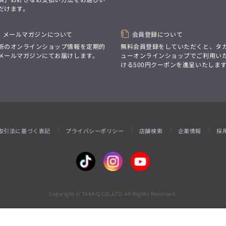
性別にとらわれない
だけます。
デザインを中心に展開
アウトレット
GRAND-BACK
シンプルかつ機能的で、
誰もが心地よく着られるアイテム
「自分らしくスタイリッシュに、
トレンドに敏感でありながら、
メールマガジンについて
会員登録について
サイズにとらわれず、
普遍的な魅力を持つデザイン
ファッションをもっと楽しみたい。
新のオンラインショップ情報を定期的
無料会員登録をしていただくと、タ
お客様が自由に
ただ着られる服ではなく、
メールマガジンにてお届けします。
ューオンラインショップでご利用い
コーディネートできるよう、
本当に着たい服をもっと自由に、
ける500円クーポンを進呈いたしま
アイテムを選ぶ楽しさを提案
自分らしいスタイルを
楽しむ大人へ。」
GRAND-BACK
「自分らしくスタイリッシュに、
サイズにとらわれず、
ファッションをもっと楽しみたい。
ただ着られる服ではなく、
取引法に基づく表記
プライバシーポリシー
店舗検索
企業情報
採
本当に着たい服をもっと自由に、
自分らしいスタイルを
楽しむ大人へ。」
Copyright © TAKA-Q CO.,LTD. All Rights Reserved.