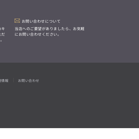
「Simplicity & Quality
シンプルでいて上質を追求し、
スーツをただの仕事着ではなく、
装う喜びを知る大人のための
ファッションへと昇華させる。」
お問い合わせについて
カキ
当店へのご要望がありましたら、お気軽
ただ
にお問い合わせください。
す。
用情報
お問い合わせ