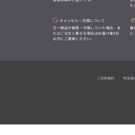
「対照的な魅力が交差し、
た
それぞれの強みを生かしながら
ビジネス小物
アウトレット
ファッション雑貨
オーダースーツ(SUITIST)
生まれる、新しいかたち。
異なるものが引き寄せ合い、
「妥協なき技術と洗練された美意識、
重なり合うことで、
キャンセル・交換について
日本の名匠が、
洗練された美しさが生まれる。
あなただけの一着を創り上げます。」
万一商品が破損・汚損していた場合、ま
最
そこには、絶妙なバランスと、
たはご注文と異なる場合はお届け後9日
に
今までにない輝きが宿る。」
以内にご連絡ください。
オーダースーツ(SUITIST)
「妥協なき技術と洗練された美意識、
日本の名匠が、
あなただけの一着を創り上げます。」
ご利用規約
特定商