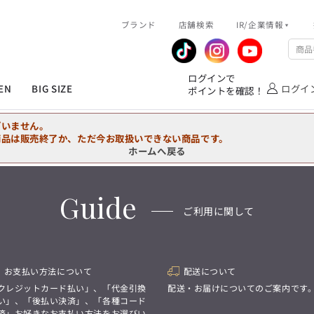
R/企業情報
ブランド
ピックアップ情報
店舗検索
IR/企業情報
企業情報
公式アプリ
MEN'S シャツ
ジャケット
スラックス
ジャケット/アウター
T/Q -Ladies’
「静謐(せいひつ)な美しさが宿る、
業績推移
メンバーズカード
ログインで
洗練された佇まい。
EN
BIG SIZE
ログイ
ポイントを確認！
余計なものを削ぎ落とし、
IRライブラリ
ショッピングモール一覧
オーダースーツ
カジュアルパンツ
ブラウス
ネクタイ
細部まで計算されたシルエットが、
気品と清潔感を纏わせる。
株式情報
洋服のお直しサービス
ざいません。
控えめでありながら、
フォーマル
ワンピース
アンダーウェア
凛とした存在感を放つ装い。
商品は販売終了か、ただ今お取扱いできない商品です。
ホームへ戻る
MEN'S シャツ
ジャケット
スラックス
ジャケット/アウター
T/Q -Ladies’
バッグ
ファッション雑貨
「静謐(せいひつ)な美しさが宿る、
DRAW
洗練された佇まい。
Guide
余計なものを削ぎ落とし、
オーダースーツ
カジュアルパンツ
ブラウス
ネクタイ
性別にとらわれない
ご利用に関して
細部まで計算されたシルエットが、
デザインを中心に展開
アウトレット
気品と清潔感を纏わせる。
シンプルかつ機能的で、
控えめでありながら、
誰もが心地よく着られるアイテム
フォーマル
ワンピース
アンダーウェア
凛とした存在感を放つ装い。
トレンドに敏感でありながら、
普遍的な魅力を持つデザイン
お支払い方法について
配送について
お客様が自由に
コーディネートできるよう、
バッグ
ファッション雑貨
クレジットカード払い」、「代金引換
配送・お届けについてのご案内です
アイテムを選ぶ楽しさを提案
DRAW
い」、「後払い決済」、「各種コード
済」お好きなお支払い方法をお選びい