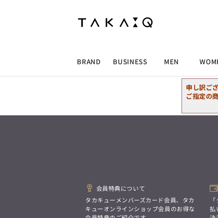
ALLITEM
ALLITEM
ALLITEM
ALLITEM
ブランド
I
店舗検索
ビジネス総合トップ
トップス
トップス
トップス
MEN'S スーツ
ワイシャツ
ジャケット
ワイシャツ
T/Q -Men’s
「静謐(せいひつ)な美しさが宿る、
採用情報
洗練された佇まい。
BRAND
BUSINESS
MEN
WOM
余計なものを削ぎ落とし、
MEN'S ジャケット
スラックス
スカート
パンツ
MEN'S パンツ
スーツ
スーツ
スーツ
細部まで計算されたシルエットが、
気品と清潔感を纏わせる。
申し訳ご
控えめでありながら、
ALLITEM
ALLITEM
ALLITEM
ALLITEM
アウター/コート
カジュアルパンツ
シューズ
ネクタイ
アウター/コート
バッグ
凛とした存在感を放つ装い。
ご指定の
ビジネス総合トップ
トップス
トップス
トップス
MEN'S スーツ
ワイシャツ
ジャケット
ワイシャツ
T/Q -Men’s
シューズ
ベルト
ファッション雑貨
ベルト
バッグ
アウトレット
「静謐(せいひつ)な美しさが宿る、
m.f.editorial -Ladies’
洗練された佇まい。
余計なものを削ぎ落とし、
MEN'S ジャケット
スラックス
スカート
パンツ
MEN'S パンツ
スーツ
スーツ
スーツ
「対照的な魅力が交差し、
細部まで計算されたシルエットが、
それぞれの強みを生かしながら
ビジネス小物
アウトレット
ファッション雑貨
気品と清潔感を纏わせる。
生まれる、新しいかたち。
控えめでありながら、
異なるものが引き寄せ合い、
アウター/コート
カジュアルパンツ
シューズ
ネクタイ
アウター/コート
バッグ
凛とした存在感を放つ装い。
重なり合うことで、
洗練された美しさが生まれる。
会員特典について
そこには、絶妙なバランスと、
今までにない輝きが宿る。」
シューズ
ベルト
ファッション雑貨
ベルト
バッグ
アウトレット
タカキューメンバーズカード会員、タカ
「
m.f.editorial -Ladies’
キューオンラインショップ会員のお得な
払
会員特典のご紹介です。
決