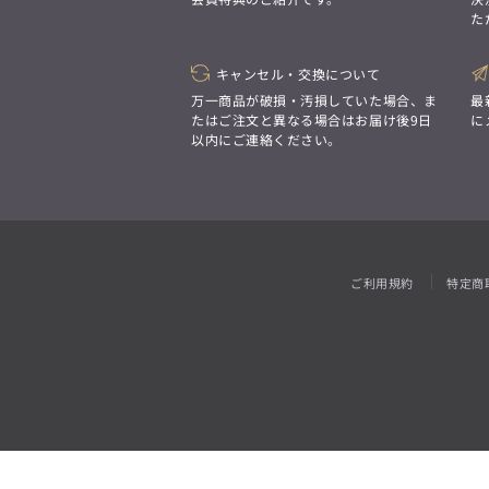
「対照的な魅力が交差し、
た
それぞれの強みを生かしながら
ビジネス小物
アウトレット
ファッション雑貨
オーダースーツ(SUITIST)
生まれる、新しいかたち。
異なるものが引き寄せ合い、
「妥協なき技術と洗練された美意識、
重なり合うことで、
キャンセル・交換について
日本の名匠が、
洗練された美しさが生まれる。
あなただけの一着を創り上げます。」
万一商品が破損・汚損していた場合、ま
最
そこには、絶妙なバランスと、
たはご注文と異なる場合はお届け後9日
に
今までにない輝きが宿る。」
以内にご連絡ください。
オーダースーツ(SUITIST)
「妥協なき技術と洗練された美意識、
日本の名匠が、
あなただけの一着を創り上げます。」
ご利用規約
特定商