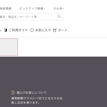
採用情報
その他
ピックアップ情報
その他
ご利用ガイド
m.f.editorial -Men’s
「対照的な魅力が交差し、
ご利用規約
それぞれの強みを生かしながら
ご利用ガイド
お気に入り
カート
ン
生まれる、新しいかたち。
特定商取引法に基づく表記
異なるものが引き寄せ合い、
重なり合うことで、
プライバシーポリシー
洗練された美しさが生まれる。
そこには、絶妙なバランスと、
店舗物件募集
今までにない輝きが宿る。」
お問い合わせ
m.f.editorial -Men’s
「対照的な魅力が交差し、
SUITIST(READY TO WEAR)
それぞれの強みを生かしながら
生まれる、新しいかたち。
「Simplicity & Quality
異なるものが引き寄せ合い、
シンプルでいて上質を追求し、
重なり合うことで、
スーツをただの仕事着ではなく、
洗練された美しさが生まれる。
装う喜びを知る大人のための
そこには、絶妙なバランスと、
ファッションへと昇華させる。」
今までにない輝きが宿る。」
裾上げお直しについて
。
通常納期プラス2〜7日でどなたでもお
SUITIST(READY TO WEAR)
直し注文を承ります。