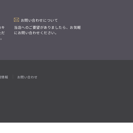
「Simplicity & Quality
シンプルでいて上質を追求し、
スーツをただの仕事着ではなく、
装う喜びを知る大人のための
ファッションへと昇華させる。」
お問い合わせについて
カキ
当店へのご要望がありましたら、お気軽
ただ
にお問い合わせください。
す。
用情報
お問い合わせ