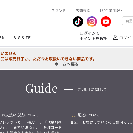
R/企業情報
ブランド
ピックアップ情報
店舗検索
IR/企業情報
企業情報
公式アプリ
MEN'S シャツ
ジャケット
スラックス
ジャケット/アウター
T/Q -Ladies’
「静謐(せいひつ)な美しさが宿る、
業績推移
メンバーズカード
ログインで
洗練された佇まい。
EN
BIG SIZE
ログイ
ポイントを確認！
余計なものを削ぎ落とし、
IRライブラリ
ショッピングモール一覧
オーダースーツ
カジュアルパンツ
ブラウス
ネクタイ
細部まで計算されたシルエットが、
気品と清潔感を纏わせる。
株式情報
洋服のお直しサービス
ざいません。
控えめでありながら、
フォーマル
ワンピース
アンダーウェア
凛とした存在感を放つ装い。
商品は販売終了か、ただ今お取扱いできない商品です。
ホームへ戻る
MEN'S シャツ
ジャケット
スラックス
ジャケット/アウター
T/Q -Ladies’
バッグ
ファッション雑貨
「静謐(せいひつ)な美しさが宿る、
DRAW
洗練された佇まい。
Guide
余計なものを削ぎ落とし、
オーダースーツ
カジュアルパンツ
ブラウス
ネクタイ
性別にとらわれない
ご利用に関して
細部まで計算されたシルエットが、
デザインを中心に展開
アウトレット
気品と清潔感を纏わせる。
シンプルかつ機能的で、
控えめでありながら、
誰もが心地よく着られるアイテム
フォーマル
ワンピース
アンダーウェア
凛とした存在感を放つ装い。
トレンドに敏感でありながら、
普遍的な魅力を持つデザイン
お支払い方法について
配送について
お客様が自由に
コーディネートできるよう、
バッグ
ファッション雑貨
クレジットカード払い」、「代金引換
配送・お届けについてのご案内です
アイテムを選ぶ楽しさを提案
DRAW
い」、「後払い決済」、「各種コード
済」お好きなお支払い方法をお選びい