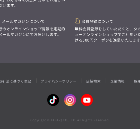
性別にとらわれない
だけます。
デザインを中心に展開
アウトレット
GRAND-BACK
シンプルかつ機能的で、
誰もが心地よく着られるアイテム
「自分らしくスタイリッシュに、
トレンドに敏感でありながら、
メールマガジンについて
会員登録について
サイズにとらわれず、
普遍的な魅力を持つデザイン
ファッションをもっと楽しみたい。
新のオンラインショップ情報を定期的
無料会員登録をしていただくと、タ
お客様が自由に
ただ着られる服ではなく、
メールマガジンにてお届けします。
ューオンラインショップでご利用い
コーディネートできるよう、
本当に着たい服をもっと自由に、
ける500円クーポンを進呈いたしま
アイテムを選ぶ楽しさを提案
自分らしいスタイルを
楽しむ大人へ。」
GRAND-BACK
「自分らしくスタイリッシュに、
サイズにとらわれず、
ファッションをもっと楽しみたい。
ただ着られる服ではなく、
取引法に基づく表記
プライバシーポリシー
店舗検索
企業情報
採
本当に着たい服をもっと自由に、
自分らしいスタイルを
楽しむ大人へ。」
Copyright © TAKA-Q CO.,LTD. All Rights Reserved.