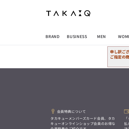
ALLITEM
ALLITEM
ALLITEM
ALLITEM
ブランド
I
店舗検索
ビジネス総合トップ
トップス
トップス
トップス
MEN'S スーツ
ワイシャツ
ジャケット
ワイシャツ
T/Q -Men’s
「静謐(せいひつ)な美しさが宿る、
採用情報
洗練された佇まい。
BRAND
BUSINESS
MEN
WOM
余計なものを削ぎ落とし、
MEN'S ジャケット
スラックス
スカート
パンツ
MEN'S パンツ
スーツ
スーツ
スーツ
細部まで計算されたシルエットが、
気品と清潔感を纏わせる。
申し訳ご
控えめでありながら、
ALLITEM
ALLITEM
ALLITEM
ALLITEM
アウター/コート
カジュアルパンツ
シューズ
ネクタイ
アウター/コート
バッグ
凛とした存在感を放つ装い。
ご指定の
ビジネス総合トップ
トップス
トップス
トップス
MEN'S スーツ
ワイシャツ
ジャケット
ワイシャツ
T/Q -Men’s
シューズ
ベルト
ファッション雑貨
ベルト
バッグ
アウトレット
「静謐(せいひつ)な美しさが宿る、
m.f.editorial -Ladies’
洗練された佇まい。
余計なものを削ぎ落とし、
MEN'S ジャケット
スラックス
スカート
パンツ
MEN'S パンツ
スーツ
スーツ
スーツ
「対照的な魅力が交差し、
細部まで計算されたシルエットが、
それぞれの強みを生かしながら
ビジネス小物
アウトレット
ファッション雑貨
気品と清潔感を纏わせる。
生まれる、新しいかたち。
控えめでありながら、
異なるものが引き寄せ合い、
アウター/コート
カジュアルパンツ
シューズ
ネクタイ
アウター/コート
バッグ
凛とした存在感を放つ装い。
重なり合うことで、
洗練された美しさが生まれる。
会員特典について
そこには、絶妙なバランスと、
今までにない輝きが宿る。」
シューズ
ベルト
ファッション雑貨
ベルト
バッグ
アウトレット
タカキューメンバーズカード会員、タカ
「
m.f.editorial -Ladies’
キューオンラインショップ会員のお得な
払
会員特典のご紹介です。
決