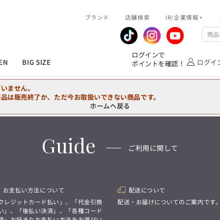
R/企業情報
ブランド
ピックアップ情報
店舗検索
IR/企業情報
企業情報
公式アプリ
MEN'S シャツ
ジャケット
スラックス
ジャケット/アウター
T/Q -Ladies’
「静謐(せいひつ)な美しさが宿る、
業績推移
メンバーズカード
ログインで
洗練された佇まい。
EN
BIG SIZE
ログイ
ポイントを確認！
余計なものを削ぎ落とし、
IRライブラリ
ショッピングモール一覧
オーダースーツ
カジュアルパンツ
ブラウス
ネクタイ
細部まで計算されたシルエットが、
気品と清潔感を纏わせる。
株式情報
洋服のお直しサービス
ざいません。
控えめでありながら、
フォーマル
ワンピース
アンダーウェア
凛とした存在感を放つ装い。
商品は販売終了か、ただ今お取扱いできない商品です。
ホームへ戻る
MEN'S シャツ
ジャケット
スラックス
ジャケット/アウター
T/Q -Ladies’
バッグ
ファッション雑貨
「静謐(せいひつ)な美しさが宿る、
DRAW
洗練された佇まい。
Guide
余計なものを削ぎ落とし、
オーダースーツ
カジュアルパンツ
ブラウス
ネクタイ
性別にとらわれない
ご利用に関して
細部まで計算されたシルエットが、
デザインを中心に展開
アウトレット
気品と清潔感を纏わせる。
シンプルかつ機能的で、
控えめでありながら、
誰もが心地よく着られるアイテム
フォーマル
ワンピース
アンダーウェア
凛とした存在感を放つ装い。
トレンドに敏感でありながら、
普遍的な魅力を持つデザイン
お支払い方法について
配送について
お客様が自由に
コーディネートできるよう、
バッグ
ファッション雑貨
クレジットカード払い」、「代金引換
配送・お届けについてのご案内です
アイテムを選ぶ楽しさを提案
DRAW
い」、「後払い決済」、「各種コード
済」お好きなお支払い方法をお選びい