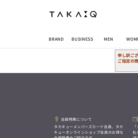
ALLITEM
ALLITEM
ALLITEM
ALLITEM
ブランド
I
店舗検索
ビジネス総合トップ
トップス
トップス
トップス
MEN'S スーツ
ワイシャツ
ジャケット
ワイシャツ
T/Q -Men’s
「静謐(せいひつ)な美しさが宿る、
採用情報
洗練された佇まい。
BRAND
BUSINESS
MEN
WOM
余計なものを削ぎ落とし、
MEN'S ジャケット
スラックス
スカート
パンツ
MEN'S パンツ
スーツ
スーツ
スーツ
細部まで計算されたシルエットが、
気品と清潔感を纏わせる。
申し訳ご
控えめでありながら、
ALLITEM
ALLITEM
ALLITEM
ALLITEM
アウター/コート
カジュアルパンツ
シューズ
ネクタイ
アウター/コート
バッグ
凛とした存在感を放つ装い。
ご指定の
ビジネス総合トップ
トップス
トップス
トップス
MEN'S スーツ
ワイシャツ
ジャケット
ワイシャツ
T/Q -Men’s
シューズ
ベルト
ファッション雑貨
ベルト
バッグ
アウトレット
「静謐(せいひつ)な美しさが宿る、
m.f.editorial -Ladies’
洗練された佇まい。
余計なものを削ぎ落とし、
MEN'S ジャケット
スラックス
スカート
パンツ
MEN'S パンツ
スーツ
スーツ
スーツ
「対照的な魅力が交差し、
細部まで計算されたシルエットが、
それぞれの強みを生かしながら
ビジネス小物
アウトレット
ファッション雑貨
気品と清潔感を纏わせる。
生まれる、新しいかたち。
控えめでありながら、
異なるものが引き寄せ合い、
アウター/コート
カジュアルパンツ
シューズ
ネクタイ
アウター/コート
バッグ
凛とした存在感を放つ装い。
重なり合うことで、
洗練された美しさが生まれる。
会員特典について
そこには、絶妙なバランスと、
今までにない輝きが宿る。」
シューズ
ベルト
ファッション雑貨
ベルト
バッグ
アウトレット
タカキューメンバーズカード会員、タカ
「
m.f.editorial -Ladies’
キューオンラインショップ会員のお得な
払
会員特典のご紹介です。
決