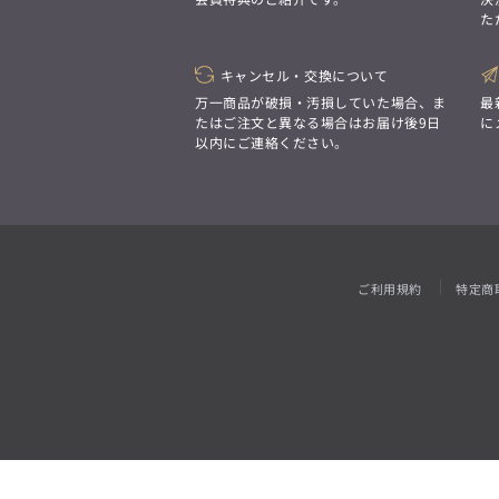
「対照的な魅力が交差し、
た
それぞれの強みを生かしながら
ビジネス小物
アウトレット
ファッション雑貨
オーダースーツ(SUITIST)
生まれる、新しいかたち。
異なるものが引き寄せ合い、
「妥協なき技術と洗練された美意識、
重なり合うことで、
キャンセル・交換について
日本の名匠が、
洗練された美しさが生まれる。
あなただけの一着を創り上げます。」
万一商品が破損・汚損していた場合、ま
最
そこには、絶妙なバランスと、
たはご注文と異なる場合はお届け後9日
に
今までにない輝きが宿る。」
以内にご連絡ください。
オーダースーツ(SUITIST)
「妥協なき技術と洗練された美意識、
日本の名匠が、
あなただけの一着を創り上げます。」
ご利用規約
特定商