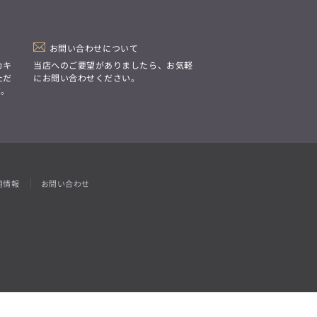
「Simplicity & Quality
シンプルでいて上質を追求し、
スーツをただの仕事着ではなく、
装う喜びを知る大人のための
ファッションへと昇華させる。」
お問い合わせについて
カキ
当店へのご要望がありましたら、お気軽
ただ
にお問い合わせください。
す。
用情報
お問い合わせ