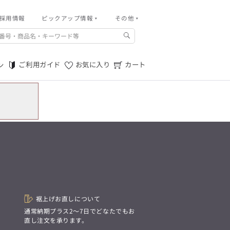
採用情報
その他
ピックアップ情報
その他
ご利用ガイド
m.f.editorial -Men’s
「対照的な魅力が交差し、
ご利用規約
それぞれの強みを生かしながら
ご利用ガイド
お気に入り
カート
ン
生まれる、新しいかたち。
特定商取引法に基づく表記
異なるものが引き寄せ合い、
重なり合うことで、
プライバシーポリシー
洗練された美しさが生まれる。
そこには、絶妙なバランスと、
店舗物件募集
今までにない輝きが宿る。」
お問い合わせ
m.f.editorial -Men’s
「対照的な魅力が交差し、
SUITIST(READY TO WEAR)
それぞれの強みを生かしながら
生まれる、新しいかたち。
「Simplicity & Quality
異なるものが引き寄せ合い、
シンプルでいて上質を追求し、
重なり合うことで、
スーツをただの仕事着ではなく、
洗練された美しさが生まれる。
装う喜びを知る大人のための
そこには、絶妙なバランスと、
ファッションへと昇華させる。」
今までにない輝きが宿る。」
裾上げお直しについて
。
通常納期プラス2〜7日でどなたでもお
SUITIST(READY TO WEAR)
直し注文を承ります。