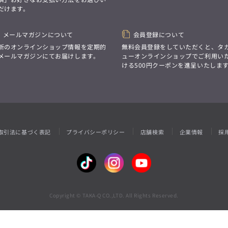
性別にとらわれない
だけます。
デザインを中心に展開
アウトレット
GRAND-BACK
シンプルかつ機能的で、
誰もが心地よく着られるアイテム
「自分らしくスタイリッシュに、
トレンドに敏感でありながら、
メールマガジンについて
会員登録について
サイズにとらわれず、
普遍的な魅力を持つデザイン
ファッションをもっと楽しみたい。
新のオンラインショップ情報を定期的
無料会員登録をしていただくと、タ
お客様が自由に
ただ着られる服ではなく、
メールマガジンにてお届けします。
ューオンラインショップでご利用い
コーディネートできるよう、
本当に着たい服をもっと自由に、
ける500円クーポンを進呈いたしま
アイテムを選ぶ楽しさを提案
自分らしいスタイルを
楽しむ大人へ。」
GRAND-BACK
「自分らしくスタイリッシュに、
サイズにとらわれず、
ファッションをもっと楽しみたい。
ただ着られる服ではなく、
取引法に基づく表記
プライバシーポリシー
店舗検索
企業情報
採
本当に着たい服をもっと自由に、
自分らしいスタイルを
楽しむ大人へ。」
Copyright © TAKA-Q CO.,LTD. All Rights Reserved.