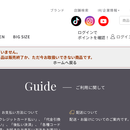
R/企業情報
ブランド
ピックアップ情報
店舗検索
IR/企業情報
企業情報
公式アプリ
MEN'S シャツ
ジャケット
スラックス
ジャケット/アウター
T/Q -Ladies’
「静謐(せいひつ)な美しさが宿る、
業績推移
メンバーズカード
ログインで
洗練された佇まい。
EN
BIG SIZE
ログイ
ポイントを確認！
余計なものを削ぎ落とし、
IRライブラリ
ショッピングモール一覧
オーダースーツ
カジュアルパンツ
ブラウス
ネクタイ
細部まで計算されたシルエットが、
気品と清潔感を纏わせる。
株式情報
洋服のお直しサービス
ざいません。
控えめでありながら、
フォーマル
ワンピース
アンダーウェア
凛とした存在感を放つ装い。
商品は販売終了か、ただ今お取扱いできない商品です。
ホームへ戻る
MEN'S シャツ
ジャケット
スラックス
ジャケット/アウター
T/Q -Ladies’
バッグ
ファッション雑貨
「静謐(せいひつ)な美しさが宿る、
DRAW
洗練された佇まい。
Guide
余計なものを削ぎ落とし、
オーダースーツ
カジュアルパンツ
ブラウス
ネクタイ
性別にとらわれない
ご利用に関して
細部まで計算されたシルエットが、
デザインを中心に展開
アウトレット
気品と清潔感を纏わせる。
シンプルかつ機能的で、
控えめでありながら、
誰もが心地よく着られるアイテム
フォーマル
ワンピース
アンダーウェア
凛とした存在感を放つ装い。
トレンドに敏感でありながら、
普遍的な魅力を持つデザイン
お支払い方法について
配送について
お客様が自由に
コーディネートできるよう、
バッグ
ファッション雑貨
クレジットカード払い」、「代金引換
配送・お届けについてのご案内です
アイテムを選ぶ楽しさを提案
DRAW
い」、「後払い決済」、「各種コード
済」お好きなお支払い方法をお選びい