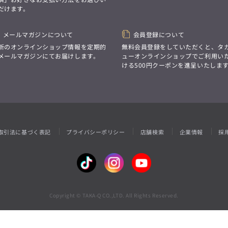
性別にとらわれない
だけます。
デザインを中心に展開
アウトレット
GRAND-BACK
シンプルかつ機能的で、
誰もが心地よく着られるアイテム
「自分らしくスタイリッシュに、
トレンドに敏感でありながら、
メールマガジンについて
会員登録について
サイズにとらわれず、
普遍的な魅力を持つデザイン
ファッションをもっと楽しみたい。
新のオンラインショップ情報を定期的
無料会員登録をしていただくと、タ
お客様が自由に
ただ着られる服ではなく、
メールマガジンにてお届けします。
ューオンラインショップでご利用い
コーディネートできるよう、
本当に着たい服をもっと自由に、
ける500円クーポンを進呈いたしま
アイテムを選ぶ楽しさを提案
自分らしいスタイルを
楽しむ大人へ。」
GRAND-BACK
「自分らしくスタイリッシュに、
サイズにとらわれず、
ファッションをもっと楽しみたい。
ただ着られる服ではなく、
取引法に基づく表記
プライバシーポリシー
店舗検索
企業情報
採
本当に着たい服をもっと自由に、
自分らしいスタイルを
楽しむ大人へ。」
Copyright © TAKA-Q CO.,LTD. All Rights Reserved.