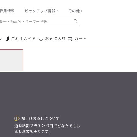
採用情報
その他
ピックアップ情報
その他
ご利用ガイド
m.f.editorial -Men’s
「対照的な魅力が交差し、
ご利用規約
それぞれの強みを生かしながら
ご利用ガイド
お気に入り
カート
ン
生まれる、新しいかたち。
特定商取引法に基づく表記
異なるものが引き寄せ合い、
重なり合うことで、
プライバシーポリシー
洗練された美しさが生まれる。
そこには、絶妙なバランスと、
店舗物件募集
今までにない輝きが宿る。」
お問い合わせ
m.f.editorial -Men’s
「対照的な魅力が交差し、
SUITIST(READY TO WEAR)
それぞれの強みを生かしながら
生まれる、新しいかたち。
「Simplicity & Quality
異なるものが引き寄せ合い、
シンプルでいて上質を追求し、
重なり合うことで、
スーツをただの仕事着ではなく、
洗練された美しさが生まれる。
装う喜びを知る大人のための
そこには、絶妙なバランスと、
ファッションへと昇華させる。」
今までにない輝きが宿る。」
裾上げお直しについて
。
通常納期プラス2〜7日でどなたでもお
SUITIST(READY TO WEAR)
直し注文を承ります。