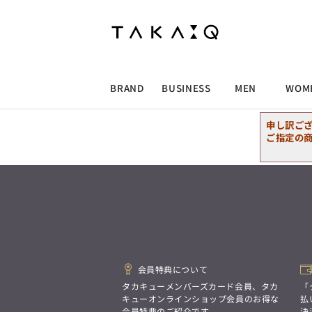
ALLITEM
ALLITEM
ALLITEM
ALLITEM
ブランド
I
店舗検索
ビジネス総合トップ
トップス
トップス
トップス
MEN'S スーツ
ワイシャツ
ジャケット
ワイシャツ
T/Q -Men’s
「静謐(せいひつ)な美しさが宿る、
採用情報
洗練された佇まい。
BRAND
BUSINESS
MEN
WOM
余計なものを削ぎ落とし、
MEN'S ジャケット
スラックス
スカート
パンツ
MEN'S パンツ
スーツ
スーツ
スーツ
細部まで計算されたシルエットが、
気品と清潔感を纏わせる。
申し訳ご
控えめでありながら、
ALLITEM
ALLITEM
ALLITEM
ALLITEM
アウター/コート
カジュアルパンツ
シューズ
ネクタイ
アウター/コート
バッグ
凛とした存在感を放つ装い。
ご指定の
ビジネス総合トップ
トップス
トップス
トップス
MEN'S スーツ
ワイシャツ
ジャケット
ワイシャツ
T/Q -Men’s
シューズ
ベルト
ファッション雑貨
ベルト
バッグ
アウトレット
「静謐(せいひつ)な美しさが宿る、
m.f.editorial -Ladies’
洗練された佇まい。
余計なものを削ぎ落とし、
MEN'S ジャケット
スラックス
スカート
パンツ
MEN'S パンツ
スーツ
スーツ
スーツ
「対照的な魅力が交差し、
細部まで計算されたシルエットが、
それぞれの強みを生かしながら
ビジネス小物
アウトレット
ファッション雑貨
気品と清潔感を纏わせる。
生まれる、新しいかたち。
控えめでありながら、
異なるものが引き寄せ合い、
アウター/コート
カジュアルパンツ
シューズ
ネクタイ
アウター/コート
バッグ
凛とした存在感を放つ装い。
重なり合うことで、
洗練された美しさが生まれる。
会員特典について
そこには、絶妙なバランスと、
今までにない輝きが宿る。」
シューズ
ベルト
ファッション雑貨
ベルト
バッグ
アウトレット
タカキューメンバーズカード会員、タカ
「
m.f.editorial -Ladies’
キューオンラインショップ会員のお得な
払
会員特典のご紹介です。
決