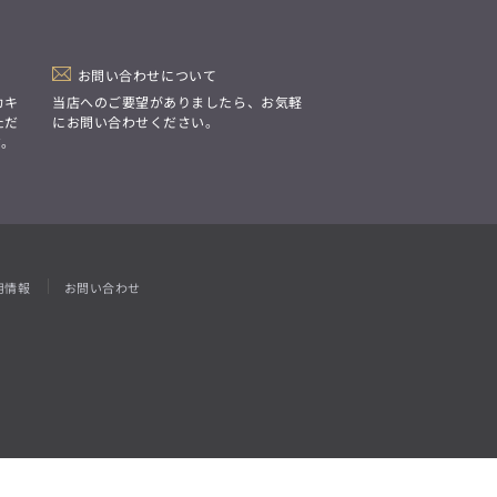
「Simplicity & Quality
シンプルでいて上質を追求し、
スーツをただの仕事着ではなく、
装う喜びを知る大人のための
ファッションへと昇華させる。」
お問い合わせについて
カキ
当店へのご要望がありましたら、お気軽
ただ
にお問い合わせください。
す。
用情報
お問い合わせ