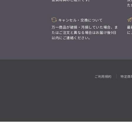
「対照的な魅力が交差し、
た
それぞれの強みを生かしながら
ビジネス小物
アウトレット
ファッション雑貨
オーダースーツ(SUITIST)
生まれる、新しいかたち。
異なるものが引き寄せ合い、
「妥協なき技術と洗練された美意識、
重なり合うことで、
キャンセル・交換について
日本の名匠が、
洗練された美しさが生まれる。
あなただけの一着を創り上げます。」
万一商品が破損・汚損していた場合、ま
最
そこには、絶妙なバランスと、
たはご注文と異なる場合はお届け後9日
に
今までにない輝きが宿る。」
以内にご連絡ください。
オーダースーツ(SUITIST)
「妥協なき技術と洗練された美意識、
日本の名匠が、
あなただけの一着を創り上げます。」
ご利用規約
特定商