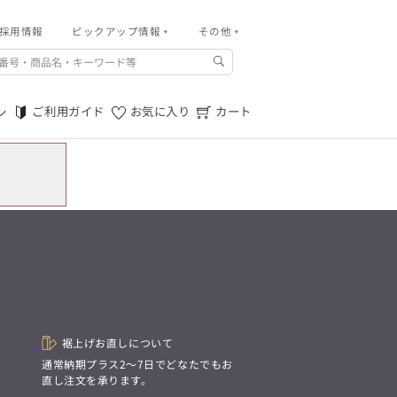
採用情報
その他
ピックアップ情報
その他
ご利用ガイド
m.f.editorial -Men’s
「対照的な魅力が交差し、
ご利用規約
それぞれの強みを生かしながら
ご利用ガイド
お気に入り
カート
ン
生まれる、新しいかたち。
特定商取引法に基づく表記
異なるものが引き寄せ合い、
重なり合うことで、
プライバシーポリシー
洗練された美しさが生まれる。
そこには、絶妙なバランスと、
店舗物件募集
今までにない輝きが宿る。」
お問い合わせ
m.f.editorial -Men’s
「対照的な魅力が交差し、
SUITIST(READY TO WEAR)
それぞれの強みを生かしながら
生まれる、新しいかたち。
「Simplicity & Quality
異なるものが引き寄せ合い、
シンプルでいて上質を追求し、
重なり合うことで、
スーツをただの仕事着ではなく、
洗練された美しさが生まれる。
装う喜びを知る大人のための
そこには、絶妙なバランスと、
ファッションへと昇華させる。」
今までにない輝きが宿る。」
裾上げお直しについて
。
通常納期プラス2〜7日でどなたでもお
SUITIST(READY TO WEAR)
直し注文を承ります。