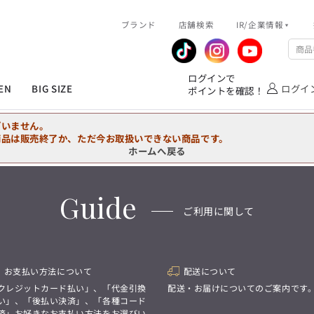
R/企業情報
ブランド
ピックアップ情報
店舗検索
IR/企業情報
企業情報
公式アプリ
MEN'S シャツ
ジャケット
スラックス
ジャケット/アウター
T/Q -Ladies’
「静謐(せいひつ)な美しさが宿る、
業績推移
メンバーズカード
ログインで
洗練された佇まい。
EN
BIG SIZE
ログイ
ポイントを確認！
余計なものを削ぎ落とし、
IRライブラリ
ショッピングモール一覧
オーダースーツ
カジュアルパンツ
ブラウス
ネクタイ
細部まで計算されたシルエットが、
気品と清潔感を纏わせる。
株式情報
洋服のお直しサービス
ざいません。
控えめでありながら、
フォーマル
ワンピース
アンダーウェア
凛とした存在感を放つ装い。
商品は販売終了か、ただ今お取扱いできない商品です。
ホームへ戻る
MEN'S シャツ
ジャケット
スラックス
ジャケット/アウター
T/Q -Ladies’
バッグ
ファッション雑貨
「静謐(せいひつ)な美しさが宿る、
DRAW
洗練された佇まい。
Guide
余計なものを削ぎ落とし、
オーダースーツ
カジュアルパンツ
ブラウス
ネクタイ
性別にとらわれない
ご利用に関して
細部まで計算されたシルエットが、
デザインを中心に展開
アウトレット
気品と清潔感を纏わせる。
シンプルかつ機能的で、
控えめでありながら、
誰もが心地よく着られるアイテム
フォーマル
ワンピース
アンダーウェア
凛とした存在感を放つ装い。
トレンドに敏感でありながら、
普遍的な魅力を持つデザイン
お支払い方法について
配送について
お客様が自由に
コーディネートできるよう、
バッグ
ファッション雑貨
クレジットカード払い」、「代金引換
配送・お届けについてのご案内です
アイテムを選ぶ楽しさを提案
DRAW
い」、「後払い決済」、「各種コード
済」お好きなお支払い方法をお選びい