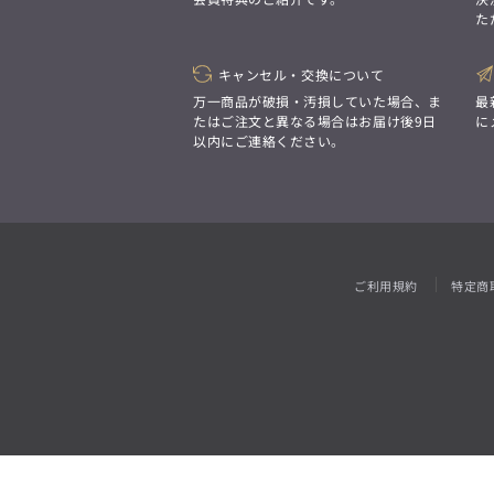
「対照的な魅力が交差し、
た
それぞれの強みを生かしながら
ビジネス小物
アウトレット
ファッション雑貨
オーダースーツ(SUITIST)
生まれる、新しいかたち。
異なるものが引き寄せ合い、
「妥協なき技術と洗練された美意識、
重なり合うことで、
キャンセル・交換について
日本の名匠が、
洗練された美しさが生まれる。
あなただけの一着を創り上げます。」
万一商品が破損・汚損していた場合、ま
最
そこには、絶妙なバランスと、
たはご注文と異なる場合はお届け後9日
に
今までにない輝きが宿る。」
以内にご連絡ください。
オーダースーツ(SUITIST)
「妥協なき技術と洗練された美意識、
日本の名匠が、
あなただけの一着を創り上げます。」
ご利用規約
特定商