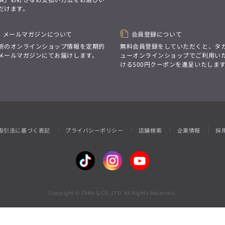
性別にとらわれない
だけます。
デザインを中心に展開
アウトレット
GRAND-BACK
シンプルかつ機能的で、
誰もが心地よく着られるアイテム
「自分らしくスタイリッシュに、
トレンドに敏感でありながら、
メールマガジンについて
会員登録について
サイズにとらわれず、
普遍的な魅力を持つデザイン
ファッションをもっと楽しみたい。
新のオンラインショップ情報を定期的
無料会員登録をしていただくと、タ
お客様が自由に
ただ着られる服ではなく、
メールマガジンにてお届けします。
ューオンラインショップでご利用い
コーディネートできるよう、
本当に着たい服をもっと自由に、
ける500円クーポンを進呈いたしま
アイテムを選ぶ楽しさを提案
自分らしいスタイルを
楽しむ大人へ。」
GRAND-BACK
「自分らしくスタイリッシュに、
サイズにとらわれず、
ファッションをもっと楽しみたい。
ただ着られる服ではなく、
取引法に基づく表記
プライバシーポリシー
店舗検索
企業情報
採
本当に着たい服をもっと自由に、
自分らしいスタイルを
楽しむ大人へ。」
Copyright © TAKA-Q CO.,LTD. All Rights Reserved.