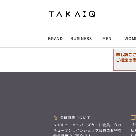
ALLITEM
ALLITEM
ALLITEM
ALLITEM
ブランド
I
店舗検索
ビジネス総合トップ
トップス
トップス
トップス
MEN'S スーツ
ワイシャツ
ジャケット
ワイシャツ
T/Q -Men’s
「静謐(せいひつ)な美しさが宿る、
採用情報
洗練された佇まい。
BRAND
BUSINESS
MEN
WOM
余計なものを削ぎ落とし、
MEN'S ジャケット
スラックス
スカート
パンツ
MEN'S パンツ
スーツ
スーツ
スーツ
細部まで計算されたシルエットが、
気品と清潔感を纏わせる。
申し訳ご
控えめでありながら、
ALLITEM
ALLITEM
ALLITEM
ALLITEM
アウター/コート
カジュアルパンツ
シューズ
ネクタイ
アウター/コート
バッグ
凛とした存在感を放つ装い。
ご指定の
ビジネス総合トップ
トップス
トップス
トップス
MEN'S スーツ
ワイシャツ
ジャケット
ワイシャツ
T/Q -Men’s
シューズ
ベルト
ファッション雑貨
ベルト
バッグ
アウトレット
「静謐(せいひつ)な美しさが宿る、
m.f.editorial -Ladies’
洗練された佇まい。
余計なものを削ぎ落とし、
MEN'S ジャケット
スラックス
スカート
パンツ
MEN'S パンツ
スーツ
スーツ
スーツ
「対照的な魅力が交差し、
細部まで計算されたシルエットが、
それぞれの強みを生かしながら
ビジネス小物
アウトレット
ファッション雑貨
気品と清潔感を纏わせる。
生まれる、新しいかたち。
控えめでありながら、
異なるものが引き寄せ合い、
アウター/コート
カジュアルパンツ
シューズ
ネクタイ
アウター/コート
バッグ
凛とした存在感を放つ装い。
重なり合うことで、
洗練された美しさが生まれる。
会員特典について
そこには、絶妙なバランスと、
今までにない輝きが宿る。」
シューズ
ベルト
ファッション雑貨
ベルト
バッグ
アウトレット
タカキューメンバーズカード会員、タカ
「
m.f.editorial -Ladies’
キューオンラインショップ会員のお得な
払
会員特典のご紹介です。
決