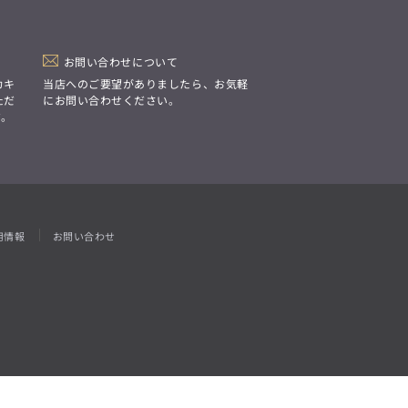
「Simplicity & Quality
シンプルでいて上質を追求し、
スーツをただの仕事着ではなく、
装う喜びを知る大人のための
ファッションへと昇華させる。」
お問い合わせについて
カキ
当店へのご要望がありましたら、お気軽
ただ
にお問い合わせください。
す。
用情報
お問い合わせ