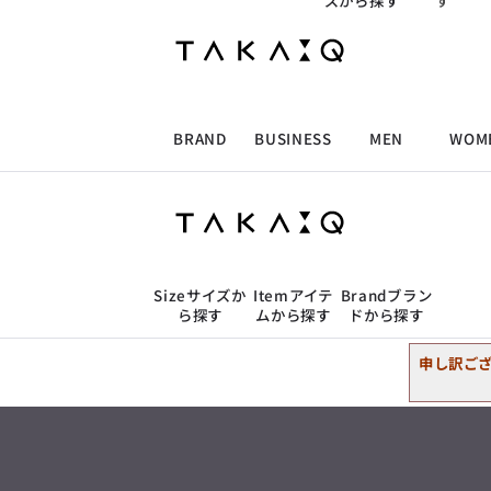
ズから探す
す
ALLITEM
ALLITEM
ALLITEM
ALLITEM
2L
胸囲の目安
トップス
98cm〜108cm
スーツ
ジャケット/アウター
ブランド
I
ビジネス総合トップ
トップス
トップス
トップス
MEN'S スーツ
ワイシャツ
ジャケット
ワイシャツ
T/Q -Men’s
アンダーウェア
トップス
店舗検索
「静謐(せいひつ)な美しさが宿る、
洗練された佇まい。
BRAND
BUSINESS
MEN
WOM
パンツ
ウェストの目安
採用情報
余計なものを削ぎ落とし、
MEN'S ジャケット
スラックス
スカート
パンツ
MEN'S パンツ
スーツ
スーツ
スーツ
89cm〜99cm
細部まで計算されたシルエットが、
ビジネスシャツ
タカキューオンラインショップ
気品と清潔感を纏わせる。
控えめでありながら、
ALLITEM
ALLITEM
ALLITEM
ALLITEM
アウター/コート
カジュアルパンツ
シューズ
ネクタイ
アウター/コート
バッグ
アンダーウェア
店舗検索
凛とした存在感を放つ装い。
3L
胸囲の目安
ビジネス総合トップ
トップス
トップス
トップス
MEN'S スーツ
ワイシャツ
ジャケット
ワイシャツ
T/Q -Men’s
102cm〜112cm
シューズ
ベルト
ファッション雑貨
ベルト
バッグ
アウトレット
「静謐(せいひつ)な美しさが宿る、
ジャケット/アウター
Size
サイズか
Item
アイテ
Brand
ブラン
m.f.editorial -Ladies’
洗練された佇まい。
ら探す
ムから探す
ドから探す
余計なものを削ぎ落とし、
MEN'S ジャケット
スラックス
スカート
パンツ
MEN'S パンツ
スーツ
スーツ
スーツ
「対照的な魅力が交差し、
トップス
細部まで計算されたシルエットが、
2L
胸囲の目安
トップス
それぞれの強みを生かしながら
ビジネス小物
アウトレット
ファッション雑貨
気品と清潔感を纏わせる。
98cm〜108cm
生まれる、新しいかたち。
パンツ
ウェストの目安
申し訳ご
控えめでありながら、
スーツ
異なるものが引き寄せ合い、
ジャケット/アウター
100cm〜109cm
アウター/コート
カジュアルパンツ
シューズ
ネクタイ
アウター/コート
バッグ
凛とした存在感を放つ装い。
重なり合うことで、
ビジネスシャツ
アンダーウェア
洗練された美しさが生まれる。
トップス
そこには、絶妙なバランスと、
アンダーウェア
今までにない輝きが宿る。」
パンツ
ウェストの目安
シューズ
ベルト
ファッション雑貨
ベルト
バッグ
アウトレット
4L
胸囲の目安
89cm〜99cm
m.f.editorial -Ladies’
ビジネスシャツ
110cm〜120cm