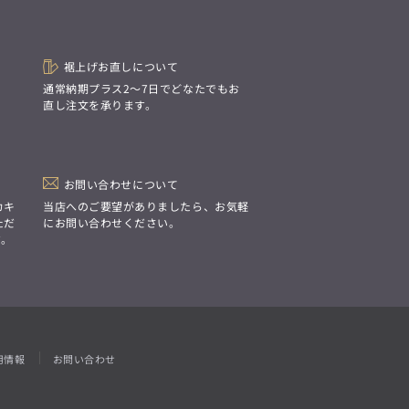
「Simplicity & Quality
シンプルでいて上質を追求し、
スーツをただの仕事着ではなく、
装う喜びを知る大人のための
ファッションへと昇華させる。」
裾上げお直しについて
。
通常納期プラス2〜7日でどなたでもお
直し注文を承ります。
お問い合わせについて
カキ
当店へのご要望がありましたら、お気軽
ただ
にお問い合わせください。
す。
用情報
お問い合わせ