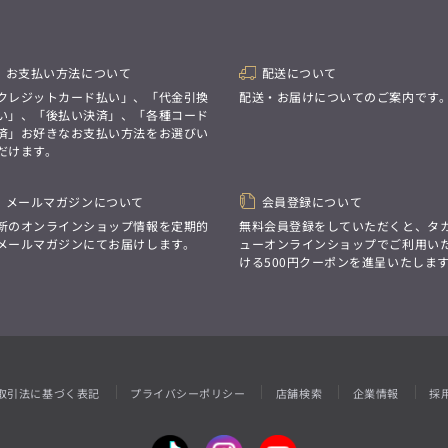
性別にとらわれない
デザインを中心に展開
アウトレット
GRAND-BACK
シンプルかつ機能的で、
誰もが心地よく着られるアイテム
「自分らしくスタイリッシュに、
トレンドに敏感でありながら、
サイズにとらわれず、
お支払い方法について
配送について
普遍的な魅力を持つデザイン
ファッションをもっと楽しみたい。
クレジットカード払い」、「代金引換
配送・お届けについてのご案内です
お客様が自由に
ただ着られる服ではなく、
コーディネートできるよう、
い」、「後払い決済」、「各種コード
本当に着たい服をもっと自由に、
アイテムを選ぶ楽しさを提案
済」お好きなお支払い方法をお選びい
自分らしいスタイルを
楽しむ大人へ。」
だけます。
GRAND-BACK
メールマガジンについて
会員登録について
「自分らしくスタイリッシュに、
新のオンラインショップ情報を定期的
無料会員登録をしていただくと、タ
サイズにとらわれず、
ファッションをもっと楽しみたい。
メールマガジンにてお届けします。
ューオンラインショップでご利用い
ただ着られる服ではなく、
ける500円クーポンを進呈いたしま
本当に着たい服をもっと自由に、
自分らしいスタイルを
楽しむ大人へ。」
取引法に基づく表記
プライバシーポリシー
店舗検索
企業情報
採