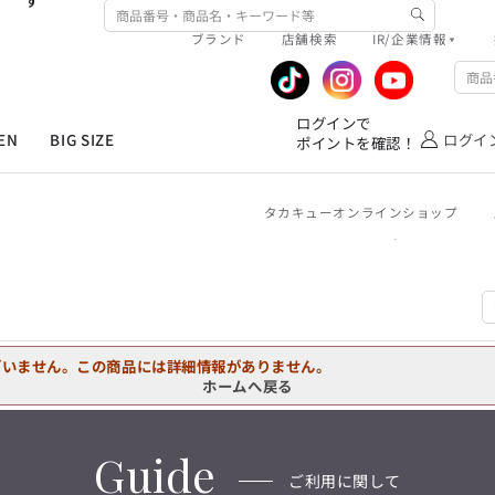
す
ワイシャツ
ジャケット/アウター
ブランド
店舗検索
IR/企業情報
ネクタイ
シューズ
R/企業情報
ピックアップ情報
MEN'S シャツ
ジャケット
スラックス
ジャケット/アウター
T/Q -Ladies’
ファッション雑貨
アウトレット春夏
企業情報
公式アプリ
「静謐(せいひつ)な美しさが宿る、
ログインで
洗練された佇まい。
EN
BIG SIZE
ログイ
ポイントを確認！
業績推移
メンバーズカード
余計なものを削ぎ落とし、
オーダースーツ
カジュアルパンツ
ブラウス
ネクタイ
細部まで計算されたシルエットが、
IRライブラリ
ショッピングモール一覧
気品と清潔感を纏わせる。
控えめでありながら、
フォーマル
ワンピース
アンダーウェア
タカキューオンラインショップ
株式情報
洋服のお直しサービス
凛とした存在感を放つ装い。
ログインで
MEN'S シャツ
ジャケット
スラックス
ジャケット/アウター
T/Q -Ladies’
ポイントを確認！
バッグ
ファッション雑貨
「静謐(せいひつ)な美しさが宿る、
DRAW
洗練された佇まい。
余計なものを削ぎ落とし、
オーダースーツ
カジュアルパンツ
ブラウス
ネクタイ
性別にとらわれない
細部まで計算されたシルエットが、
ワイシャツ
ジャケット/アウター
デザインを中心に展開
アウトレット
気品と清潔感を纏わせる。
シンプルかつ機能的で、
ざいません。この商品には詳細情報がありません。
控えめでありながら、
ネクタイ
シューズ
誰もが心地よく着られるアイテム
ホームへ戻る
フォーマル
ワンピース
アンダーウェア
凛とした存在感を放つ装い。
トレンドに敏感でありながら、
ファッション雑貨
アウトレット春夏
普遍的な魅力を持つデザイン
お客様が自由に
コーディネートできるよう、
バッグ
ファッション雑貨
Guide
アイテムを選ぶ楽しさを提案
DRAW
ご利用に関して