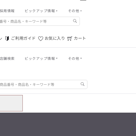
パンツ
採用情報
ピックアップ情報
その他
バッグ
その他
m.f.editorial -Men’s
アウトレット秋冬
ご利用ガイド
「対照的な魅力が交差し、
それぞれの強みを生かしながら
ご利用ガイド
お気に入り
カート
ン
ご利用規約
生まれる、新しいかたち。
異なるものが引き寄せ合い、
特定商取引法に基づく表記
重なり合うことで、
洗練された美しさが生まれる。
店舗検索
ピックアップ情報
その他
プライバシーポリシー
そこには、絶妙なバランスと、
今までにない輝きが宿る。」
店舗物件募集
ログイン
ご利用ガイド
お気に入り
カート
m.f.editorial -Men’s
「対照的な魅力が交差し、
お問い合わせ
SUITIST(READY TO WEAR)
それぞれの強みを生かしながら
生まれる、新しいかたち。
「Simplicity & Quality
異なるものが引き寄せ合い、
パンツ
シンプルでいて上質を追求し、
重なり合うことで、
スーツをただの仕事着ではなく、
洗練された美しさが生まれる。
バッグ
装う喜びを知る大人のための
そこには、絶妙なバランスと、
ファッションへと昇華させる。」
今までにない輝きが宿る。」
アウトレット秋冬
SUITIST(READY TO WEAR)