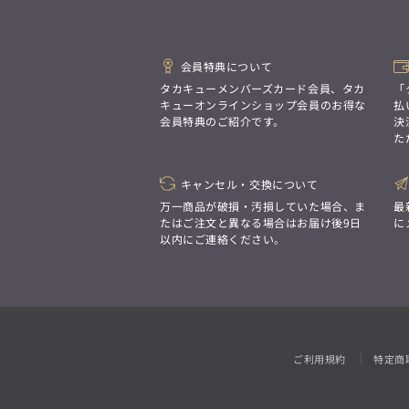
「対照的な魅力が交差し、
ジャケット/アウター
それぞれの強みを生かしながら
ビジネス小物
アウトレット
ファッション雑貨
アンダーウェア
オーダースーツ(SUITIST)
生まれる、新しいかたち。
トップス
異なるものが引き寄せ合い、
「妥協なき技術と洗練された美意識、
3L
胸囲の目安
重なり合うことで、
日本の名匠が、
102cm〜112cm
パンツ
ウェストの目安
会員特典について
洗練された美しさが生まれる。
あなただけの一着を創り上げます。」
ジャケット/アウター
110cm〜119cm
タカキューメンバーズカード会員、タカ
「
そこには、絶妙なバランスと、
ビジネスシャツ
今までにない輝きが宿る。」
キューオンラインショップ会員のお得な
払
トップス
会員特典のご紹介です。
決
アンダーウェア
た
パンツ
ウェストの目安
5L/6L
胸囲の目安
100cm〜109cm
ビジネスシャツ
120cm以上
オーダースーツ(SUITIST)
キャンセル・交換について
ジャケット/アウター
「妥協なき技術と洗練された美意識、
アンダーウェア
万一商品が破損・汚損していた場合、ま
最
日本の名匠が、
トップス
あなただけの一着を創り上げます。」
たはご注文と異なる場合はお届け後9日
に
4L
胸囲の目安
以内にご連絡ください。
110cm〜120cm
パンツ
ウェストの目安
ジャケット/アウター
120cm以上
ビジネスシャツ
トップス
アンダーウェア
パンツ
ウェストの目安
TL
胸囲の目安
110cm〜119cm
ビジネスシャツ
100cm〜110cm
ご利用規約
特定商
ビジネスシャツ
アンダーウェア
スーツ
5L/6L
胸囲の目安