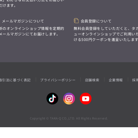
性別にとらわれない
だけます。
デザインを中心に展開
アウトレット
GRAND-BACK
シンプルかつ機能的で、
誰もが心地よく着られるアイテム
「自分らしくスタイリッシュに、
トレンドに敏感でありながら、
メールマガジンについて
会員登録について
サイズにとらわれず、
普遍的な魅力を持つデザイン
ファッションをもっと楽しみたい。
新のオンラインショップ情報を定期的
無料会員登録をしていただくと、タ
お客様が自由に
ただ着られる服ではなく、
メールマガジンにてお届けします。
ューオンラインショップでご利用い
コーディネートできるよう、
本当に着たい服をもっと自由に、
ける500円クーポンを進呈いたしま
アイテムを選ぶ楽しさを提案
自分らしいスタイルを
楽しむ大人へ。」
GRAND-BACK
「自分らしくスタイリッシュに、
サイズにとらわれず、
ファッションをもっと楽しみたい。
ただ着られる服ではなく、
取引法に基づく表記
プライバシーポリシー
店舗検索
企業情報
採
本当に着たい服をもっと自由に、
自分らしいスタイルを
楽しむ大人へ。」
Copyright © TAKA-Q CO.,LTD. All Rights Reserved.