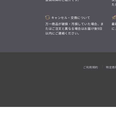
「対照的な魅力が交差し、
た
それぞれの強みを生かしながら
ビジネス小物
アウトレット
ファッション雑貨
オーダースーツ(SUITIST)
生まれる、新しいかたち。
異なるものが引き寄せ合い、
「妥協なき技術と洗練された美意識、
重なり合うことで、
キャンセル・交換について
日本の名匠が、
洗練された美しさが生まれる。
あなただけの一着を創り上げます。」
万一商品が破損・汚損していた場合、ま
最
そこには、絶妙なバランスと、
たはご注文と異なる場合はお届け後9日
に
今までにない輝きが宿る。」
以内にご連絡ください。
オーダースーツ(SUITIST)
「妥協なき技術と洗練された美意識、
日本の名匠が、
あなただけの一着を創り上げます。」
ご利用規約
特定商