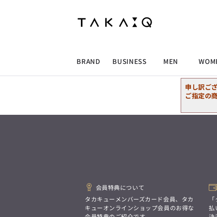
ALLITEM
ALLITEM
ALLITEM
ALLITEM
ブランド
I
店舗検索
ビジネス総合トップ
トップス
トップス
トップス
MEN'S スーツ
ワイシャツ
ジャケット
ワイシャツ
T/Q -Men’s
「静謐(せいひつ)な美しさが宿る、
採用情報
洗練された佇まい。
BRAND
BUSINESS
MEN
WOM
余計なものを削ぎ落とし、
MEN'S ジャケット
スラックス
スカート
パンツ
MEN'S パンツ
スーツ
スーツ
スーツ
細部まで計算されたシルエットが、
気品と清潔感を纏わせる。
申し訳ご
控えめでありながら、
ALLITEM
ALLITEM
ALLITEM
ALLITEM
アウター/コート
カジュアルパンツ
シューズ
ネクタイ
アウター/コート
バッグ
凛とした存在感を放つ装い。
ご指定の
ビジネス総合トップ
トップス
トップス
トップス
MEN'S スーツ
ワイシャツ
ジャケット
ワイシャツ
T/Q -Men’s
シューズ
ベルト
ファッション雑貨
ベルト
バッグ
アウトレット
「静謐(せいひつ)な美しさが宿る、
m.f.editorial -Ladies’
洗練された佇まい。
余計なものを削ぎ落とし、
MEN'S ジャケット
スラックス
スカート
パンツ
MEN'S パンツ
スーツ
スーツ
スーツ
「対照的な魅力が交差し、
細部まで計算されたシルエットが、
それぞれの強みを生かしながら
ビジネス小物
アウトレット
ファッション雑貨
気品と清潔感を纏わせる。
生まれる、新しいかたち。
控えめでありながら、
異なるものが引き寄せ合い、
アウター/コート
カジュアルパンツ
シューズ
ネクタイ
アウター/コート
バッグ
凛とした存在感を放つ装い。
重なり合うことで、
洗練された美しさが生まれる。
会員特典について
そこには、絶妙なバランスと、
今までにない輝きが宿る。」
シューズ
ベルト
ファッション雑貨
ベルト
バッグ
アウトレット
タカキューメンバーズカード会員、タカ
「
m.f.editorial -Ladies’
キューオンラインショップ会員のお得な
払
会員特典のご紹介です。
決