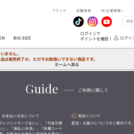
R/企業情報
ブランド
ピックアップ情報
店舗検索
IR/企業情報
企業情報
公式アプリ
MEN'S シャツ
ジャケット
スラックス
ジャケット/アウター
T/Q -Ladies’
「静謐(せいひつ)な美しさが宿る、
業績推移
メンバーズカード
ログインで
洗練された佇まい。
EN
BIG SIZE
ログイ
ポイントを確認！
余計なものを削ぎ落とし、
IRライブラリ
ショッピングモール一覧
オーダースーツ
カジュアルパンツ
ブラウス
ネクタイ
細部まで計算されたシルエットが、
気品と清潔感を纏わせる。
株式情報
洋服のお直しサービス
ざいません。
控えめでありながら、
フォーマル
ワンピース
アンダーウェア
凛とした存在感を放つ装い。
商品は販売終了か、ただ今お取扱いできない商品です。
ホームへ戻る
MEN'S シャツ
ジャケット
スラックス
ジャケット/アウター
T/Q -Ladies’
バッグ
ファッション雑貨
「静謐(せいひつ)な美しさが宿る、
DRAW
洗練された佇まい。
Guide
余計なものを削ぎ落とし、
オーダースーツ
カジュアルパンツ
ブラウス
ネクタイ
性別にとらわれない
ご利用に関して
細部まで計算されたシルエットが、
デザインを中心に展開
アウトレット
気品と清潔感を纏わせる。
シンプルかつ機能的で、
控えめでありながら、
誰もが心地よく着られるアイテム
フォーマル
ワンピース
アンダーウェア
凛とした存在感を放つ装い。
トレンドに敏感でありながら、
普遍的な魅力を持つデザイン
お支払い方法について
配送について
お客様が自由に
コーディネートできるよう、
バッグ
ファッション雑貨
クレジットカード払い」、「代金引換
配送・お届けについてのご案内です
アイテムを選ぶ楽しさを提案
DRAW
い」、「後払い決済」、「各種コード
済」お好きなお支払い方法をお選びい