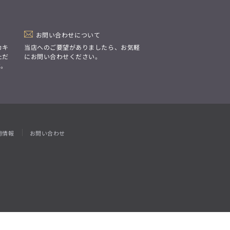
「Simplicity & Quality
シンプルでいて上質を追求し、
スーツをただの仕事着ではなく、
装う喜びを知る大人のための
ファッションへと昇華させる。」
お問い合わせについて
カキ
当店へのご要望がありましたら、お気軽
ただ
にお問い合わせください。
す。
用情報
お問い合わせ