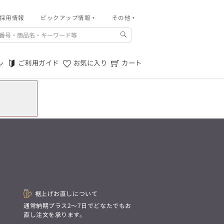
採用情報
その他
ピックアップ情報
その他
ご利用ガイド
m.f.editorial -Men’s
「対照的な魅力が交差し、
ご利用規約
それぞれの強みを生かしながら
ご利用ガイド
お気に入り
カート
ン
生まれる、新しいかたち。
特定商取引法に基づく表記
異なるものが引き寄せ合い、
重なり合うことで、
プライバシーポリシー
洗練された美しさが生まれる。
そこには、絶妙なバランスと、
店舗物件募集
今までにない輝きが宿る。」
お問い合わせ
m.f.editorial -Men’s
「対照的な魅力が交差し、
SUITIST(READY TO WEAR)
それぞれの強みを生かしながら
生まれる、新しいかたち。
「Simplicity & Quality
異なるものが引き寄せ合い、
シンプルでいて上質を追求し、
重なり合うことで、
スーツをただの仕事着ではなく、
洗練された美しさが生まれる。
装う喜びを知る大人のための
そこには、絶妙なバランスと、
ファッションへと昇華させる。」
今までにない輝きが宿る。」
裾上げお直しについて
。
通常納期プラス2〜7日でどなたでもお
SUITIST(READY TO WEAR)
直し注文を承ります。