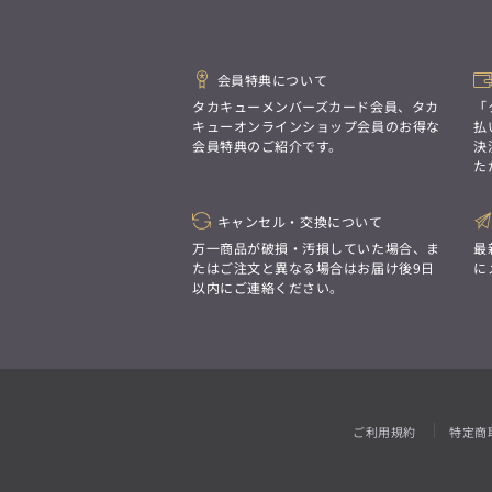
「対照的な魅力が交差し、
ジャケット/アウター
それぞれの強みを生かしながら
ビジネス小物
アウトレット
ファッション雑貨
アンダーウェア
オーダースーツ(SUITIST)
生まれる、新しいかたち。
トップス
異なるものが引き寄せ合い、
「妥協なき技術と洗練された美意識、
3L
胸囲の目安
重なり合うことで、
日本の名匠が、
102cm〜112cm
パンツ
ウェストの目安
会員特典について
洗練された美しさが生まれる。
あなただけの一着を創り上げます。」
ジャケット/アウター
110cm〜119cm
タカキューメンバーズカード会員、タカ
「
そこには、絶妙なバランスと、
ビジネスシャツ
今までにない輝きが宿る。」
キューオンラインショップ会員のお得な
払
トップス
会員特典のご紹介です。
決
アンダーウェア
た
パンツ
ウェストの目安
5L/6L
胸囲の目安
100cm〜109cm
ビジネスシャツ
120cm以上
オーダースーツ(SUITIST)
キャンセル・交換について
ジャケット/アウター
「妥協なき技術と洗練された美意識、
アンダーウェア
万一商品が破損・汚損していた場合、ま
最
日本の名匠が、
トップス
あなただけの一着を創り上げます。」
たはご注文と異なる場合はお届け後9日
に
4L
胸囲の目安
以内にご連絡ください。
110cm〜120cm
パンツ
ウェストの目安
ジャケット/アウター
120cm以上
ビジネスシャツ
トップス
アンダーウェア
パンツ
ウェストの目安
TL
胸囲の目安
110cm〜119cm
ビジネスシャツ
100cm〜110cm
ご利用規約
特定商
ビジネスシャツ
アンダーウェア
スーツ
5L/6L
胸囲の目安