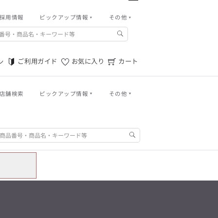
パンツ
採用情報
ピックアップ情報
その他
バッグ
その他
m.f.editorial -Men’s
アウトレット秋冬
ご利用ガイド
「対照的な魅力が交差し、
それぞれの強みを生かしながら
ご利用ガイド
お気に入り
カート
ン
ご利用規約
生まれる、新しいかたち。
異なるものが引き寄せ合い、
特定商取引法に基づく表記
重なり合うことで、
洗練された美しさが生まれる。
店舗検索
ピックアップ情報
その他
プライバシーポリシー
そこには、絶妙なバランスと、
今までにない輝きが宿る。」
店舗物件募集
ログイン
ご利用ガイド
お気に入り
カート
m.f.editorial -Men’s
「対照的な魅力が交差し、
お問い合わせ
SUITIST(READY TO WEAR)
それぞれの強みを生かしながら
生まれる、新しいかたち。
「Simplicity & Quality
異なるものが引き寄せ合い、
パンツ
シンプルでいて上質を追求し、
重なり合うことで、
スーツをただの仕事着ではなく、
洗練された美しさが生まれる。
バッグ
装う喜びを知る大人のための
そこには、絶妙なバランスと、
ファッションへと昇華させる。」
今までにない輝きが宿る。」
アウトレット秋冬
SUITIST(READY TO WEAR)