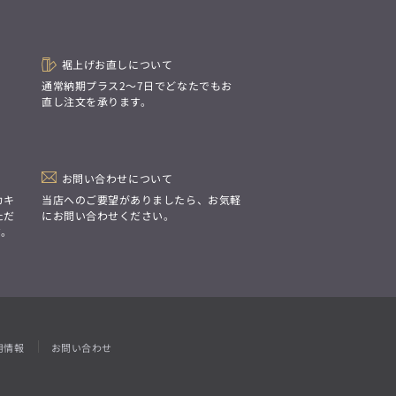
「Simplicity & Quality
シンプルでいて上質を追求し、
スーツをただの仕事着ではなく、
装う喜びを知る大人のための
ファッションへと昇華させる。」
裾上げお直しについて
。
通常納期プラス2〜7日でどなたでもお
直し注文を承ります。
お問い合わせについて
カキ
当店へのご要望がありましたら、お気軽
ただ
にお問い合わせください。
す。
用情報
お問い合わせ