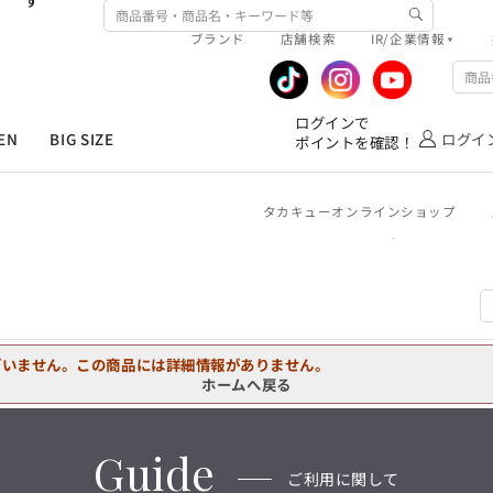
す
ワイシャツ
ジャケット/アウター
ブランド
店舗検索
IR/企業情報
ネクタイ
シューズ
R/企業情報
ピックアップ情報
MEN'S シャツ
ジャケット
スラックス
ジャケット/アウター
T/Q -Ladies’
ファッション雑貨
アウトレット春夏
企業情報
公式アプリ
「静謐(せいひつ)な美しさが宿る、
ログインで
洗練された佇まい。
EN
BIG SIZE
ログイ
ポイントを確認！
業績推移
メンバーズカード
余計なものを削ぎ落とし、
オーダースーツ
カジュアルパンツ
ブラウス
ネクタイ
細部まで計算されたシルエットが、
IRライブラリ
ショッピングモール一覧
気品と清潔感を纏わせる。
控えめでありながら、
フォーマル
ワンピース
アンダーウェア
タカキューオンラインショップ
株式情報
洋服のお直しサービス
凛とした存在感を放つ装い。
ログインで
MEN'S シャツ
ジャケット
スラックス
ジャケット/アウター
T/Q -Ladies’
ポイントを確認！
バッグ
ファッション雑貨
「静謐(せいひつ)な美しさが宿る、
DRAW
洗練された佇まい。
余計なものを削ぎ落とし、
オーダースーツ
カジュアルパンツ
ブラウス
ネクタイ
性別にとらわれない
細部まで計算されたシルエットが、
ワイシャツ
ジャケット/アウター
デザインを中心に展開
アウトレット
気品と清潔感を纏わせる。
シンプルかつ機能的で、
ざいません。この商品には詳細情報がありません。
控えめでありながら、
ネクタイ
シューズ
誰もが心地よく着られるアイテム
ホームへ戻る
フォーマル
ワンピース
アンダーウェア
凛とした存在感を放つ装い。
トレンドに敏感でありながら、
ファッション雑貨
アウトレット春夏
普遍的な魅力を持つデザイン
お客様が自由に
コーディネートできるよう、
バッグ
ファッション雑貨
Guide
アイテムを選ぶ楽しさを提案
DRAW
ご利用に関して