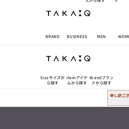
ズから探す
す
ALLITEM
ALLITEM
ALLITEM
ALLITEM
2L
胸囲の目安
トップス
98cm〜108cm
スーツ
ジャケット/アウター
ブランド
I
ビジネス総合トップ
トップス
トップス
トップス
MEN'S スーツ
ワイシャツ
ジャケット
ワイシャツ
T/Q -Men’s
アンダーウェア
トップス
店舗検索
「静謐(せいひつ)な美しさが宿る、
洗練された佇まい。
BRAND
BUSINESS
MEN
WOM
パンツ
ウェストの目安
採用情報
余計なものを削ぎ落とし、
MEN'S ジャケット
スラックス
スカート
パンツ
MEN'S パンツ
スーツ
スーツ
スーツ
89cm〜99cm
細部まで計算されたシルエットが、
ビジネスシャツ
タカキューオンラインショップ
気品と清潔感を纏わせる。
控えめでありながら、
ALLITEM
ALLITEM
ALLITEM
ALLITEM
アウター/コート
カジュアルパンツ
シューズ
ネクタイ
アウター/コート
バッグ
アンダーウェア
店舗検索
凛とした存在感を放つ装い。
3L
胸囲の目安
ビジネス総合トップ
トップス
トップス
トップス
MEN'S スーツ
ワイシャツ
ジャケット
ワイシャツ
T/Q -Men’s
102cm〜112cm
シューズ
ベルト
ファッション雑貨
ベルト
バッグ
アウトレット
「静謐(せいひつ)な美しさが宿る、
ジャケット/アウター
Size
サイズか
Item
アイテ
Brand
ブラン
m.f.editorial -Ladies’
洗練された佇まい。
ら探す
ムから探す
ドから探す
余計なものを削ぎ落とし、
MEN'S ジャケット
スラックス
スカート
パンツ
MEN'S パンツ
スーツ
スーツ
スーツ
「対照的な魅力が交差し、
トップス
細部まで計算されたシルエットが、
2L
胸囲の目安
トップス
それぞれの強みを生かしながら
ビジネス小物
アウトレット
ファッション雑貨
気品と清潔感を纏わせる。
98cm〜108cm
生まれる、新しいかたち。
パンツ
ウェストの目安
申し訳ご
控えめでありながら、
スーツ
異なるものが引き寄せ合い、
ジャケット/アウター
100cm〜109cm
アウター/コート
カジュアルパンツ
シューズ
ネクタイ
アウター/コート
バッグ
凛とした存在感を放つ装い。
重なり合うことで、
ビジネスシャツ
アンダーウェア
洗練された美しさが生まれる。
トップス
そこには、絶妙なバランスと、
アンダーウェア
今までにない輝きが宿る。」
パンツ
ウェストの目安
シューズ
ベルト
ファッション雑貨
ベルト
バッグ
アウトレット
4L
胸囲の目安
89cm〜99cm
m.f.editorial -Ladies’
ビジネスシャツ
110cm〜120cm