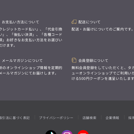
性別にとらわれない
デザインを中心に展開
アウトレット
GRAND-BACK
シンプルかつ機能的で、
誰もが心地よく着られるアイテム
「自分らしくスタイリッシュに、
トレンドに敏感でありながら、
サイズにとらわれず、
お支払い方法について
配送について
普遍的な魅力を持つデザイン
ファッションをもっと楽しみたい。
クレジットカード払い」、「代金引換
配送・お届けについてのご案内です
お客様が自由に
ただ着られる服ではなく、
コーディネートできるよう、
い」、「後払い決済」、「各種コード
本当に着たい服をもっと自由に、
アイテムを選ぶ楽しさを提案
済」お好きなお支払い方法をお選びい
自分らしいスタイルを
楽しむ大人へ。」
だけます。
GRAND-BACK
メールマガジンについて
会員登録について
「自分らしくスタイリッシュに、
新のオンラインショップ情報を定期的
無料会員登録をしていただくと、タ
サイズにとらわれず、
ファッションをもっと楽しみたい。
メールマガジンにてお届けします。
ューオンラインショップでご利用い
ただ着られる服ではなく、
ける500円クーポンを進呈いたしま
本当に着たい服をもっと自由に、
自分らしいスタイルを
楽しむ大人へ。」
取引法に基づく表記
プライバシーポリシー
店舗検索
企業情報
採