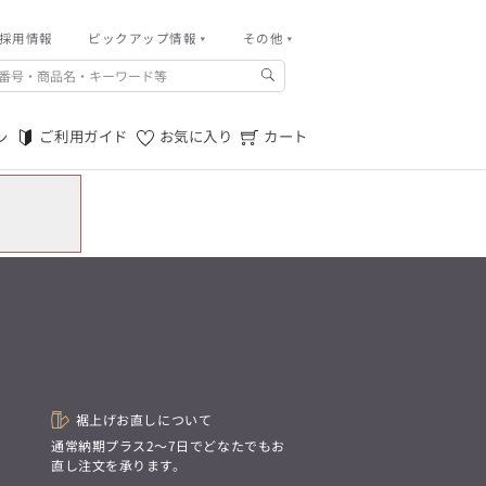
採用情報
その他
ピックアップ情報
その他
ご利用ガイド
m.f.editorial -Men’s
「対照的な魅力が交差し、
ご利用規約
それぞれの強みを生かしながら
ご利用ガイド
お気に入り
カート
ン
生まれる、新しいかたち。
特定商取引法に基づく表記
異なるものが引き寄せ合い、
重なり合うことで、
プライバシーポリシー
洗練された美しさが生まれる。
そこには、絶妙なバランスと、
店舗物件募集
今までにない輝きが宿る。」
お問い合わせ
m.f.editorial -Men’s
「対照的な魅力が交差し、
SUITIST(READY TO WEAR)
それぞれの強みを生かしながら
生まれる、新しいかたち。
「Simplicity & Quality
異なるものが引き寄せ合い、
シンプルでいて上質を追求し、
重なり合うことで、
スーツをただの仕事着ではなく、
洗練された美しさが生まれる。
装う喜びを知る大人のための
そこには、絶妙なバランスと、
ファッションへと昇華させる。」
今までにない輝きが宿る。」
裾上げお直しについて
。
通常納期プラス2〜7日でどなたでもお
SUITIST(READY TO WEAR)
直し注文を承ります。