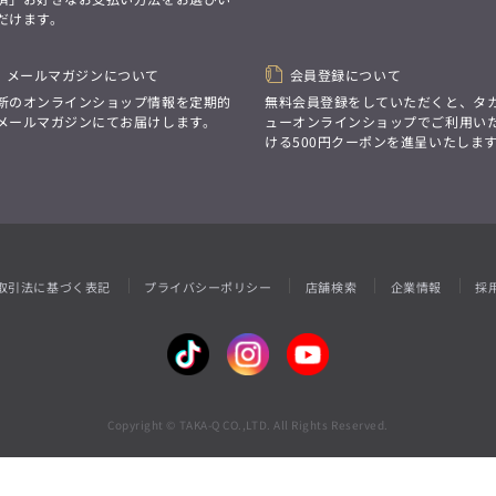
性別にとらわれない
だけます。
デザインを中心に展開
アウトレット
GRAND-BACK
シンプルかつ機能的で、
誰もが心地よく着られるアイテム
「自分らしくスタイリッシュに、
トレンドに敏感でありながら、
メールマガジンについて
会員登録について
サイズにとらわれず、
普遍的な魅力を持つデザイン
ファッションをもっと楽しみたい。
新のオンラインショップ情報を定期的
無料会員登録をしていただくと、タ
お客様が自由に
ただ着られる服ではなく、
メールマガジンにてお届けします。
ューオンラインショップでご利用い
コーディネートできるよう、
本当に着たい服をもっと自由に、
ける500円クーポンを進呈いたしま
アイテムを選ぶ楽しさを提案
自分らしいスタイルを
楽しむ大人へ。」
GRAND-BACK
「自分らしくスタイリッシュに、
サイズにとらわれず、
ファッションをもっと楽しみたい。
ただ着られる服ではなく、
取引法に基づく表記
プライバシーポリシー
店舗検索
企業情報
採
本当に着たい服をもっと自由に、
自分らしいスタイルを
楽しむ大人へ。」
Copyright © TAKA-Q CO.,LTD. All Rights Reserved.