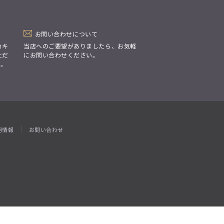
「Simplicity & Quality
シンプルでいて上質を追求し、
スーツをただの仕事着ではなく、
装う喜びを知る大人のための
ファッションへと昇華させる。」
お問い合わせについて
カキ
当店へのご要望がありましたら、お気軽
ただ
にお問い合わせください。
す。
用情報
お問い合わせ