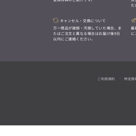
「対照的な魅力が交差し、
た
それぞれの強みを生かしながら
ビジネス小物
アウトレット
ファッション雑貨
オーダースーツ(SUITIST)
生まれる、新しいかたち。
異なるものが引き寄せ合い、
「妥協なき技術と洗練された美意識、
重なり合うことで、
キャンセル・交換について
日本の名匠が、
洗練された美しさが生まれる。
あなただけの一着を創り上げます。」
万一商品が破損・汚損していた場合、ま
最
そこには、絶妙なバランスと、
たはご注文と異なる場合はお届け後9日
に
今までにない輝きが宿る。」
以内にご連絡ください。
オーダースーツ(SUITIST)
「妥協なき技術と洗練された美意識、
日本の名匠が、
あなただけの一着を創り上げます。」
ご利用規約
特定商