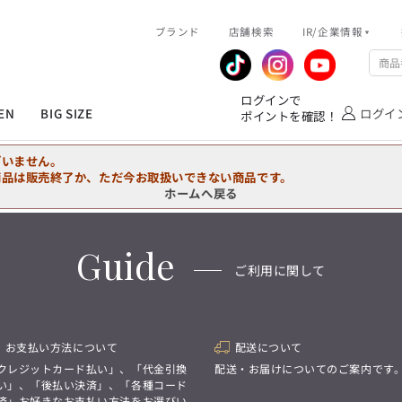
R/企業情報
ブランド
ピックアップ情報
店舗検索
IR/企業情報
企業情報
公式アプリ
MEN'S シャツ
ジャケット
スラックス
ジャケット/アウター
T/Q -Ladies’
「静謐(せいひつ)な美しさが宿る、
業績推移
メンバーズカード
ログインで
洗練された佇まい。
EN
BIG SIZE
ログイ
ポイントを確認！
余計なものを削ぎ落とし、
IRライブラリ
ショッピングモール一覧
オーダースーツ
カジュアルパンツ
ブラウス
ネクタイ
細部まで計算されたシルエットが、
気品と清潔感を纏わせる。
株式情報
洋服のお直しサービス
ざいません。
控えめでありながら、
フォーマル
ワンピース
アンダーウェア
凛とした存在感を放つ装い。
商品は販売終了か、ただ今お取扱いできない商品です。
ホームへ戻る
MEN'S シャツ
ジャケット
スラックス
ジャケット/アウター
T/Q -Ladies’
バッグ
ファッション雑貨
「静謐(せいひつ)な美しさが宿る、
DRAW
洗練された佇まい。
Guide
余計なものを削ぎ落とし、
オーダースーツ
カジュアルパンツ
ブラウス
ネクタイ
性別にとらわれない
ご利用に関して
細部まで計算されたシルエットが、
デザインを中心に展開
アウトレット
気品と清潔感を纏わせる。
シンプルかつ機能的で、
控えめでありながら、
誰もが心地よく着られるアイテム
フォーマル
ワンピース
アンダーウェア
凛とした存在感を放つ装い。
トレンドに敏感でありながら、
普遍的な魅力を持つデザイン
お支払い方法について
配送について
お客様が自由に
コーディネートできるよう、
バッグ
ファッション雑貨
クレジットカード払い」、「代金引換
配送・お届けについてのご案内です
アイテムを選ぶ楽しさを提案
DRAW
い」、「後払い決済」、「各種コード
済」お好きなお支払い方法をお選びい