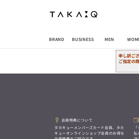
ALLITEM
ALLITEM
ALLITEM
ALLITEM
ブランド
I
店舗検索
ビジネス総合トップ
トップス
トップス
トップス
MEN'S スーツ
ワイシャツ
ジャケット
ワイシャツ
T/Q -Men’s
「静謐(せいひつ)な美しさが宿る、
採用情報
洗練された佇まい。
BRAND
BUSINESS
MEN
WOM
余計なものを削ぎ落とし、
MEN'S ジャケット
スラックス
スカート
パンツ
MEN'S パンツ
スーツ
スーツ
スーツ
細部まで計算されたシルエットが、
気品と清潔感を纏わせる。
申し訳ご
控えめでありながら、
ALLITEM
ALLITEM
ALLITEM
ALLITEM
アウター/コート
カジュアルパンツ
シューズ
ネクタイ
アウター/コート
バッグ
凛とした存在感を放つ装い。
ご指定の
ビジネス総合トップ
トップス
トップス
トップス
MEN'S スーツ
ワイシャツ
ジャケット
ワイシャツ
T/Q -Men’s
シューズ
ベルト
ファッション雑貨
ベルト
バッグ
アウトレット
「静謐(せいひつ)な美しさが宿る、
m.f.editorial -Ladies’
洗練された佇まい。
余計なものを削ぎ落とし、
MEN'S ジャケット
スラックス
スカート
パンツ
MEN'S パンツ
スーツ
スーツ
スーツ
「対照的な魅力が交差し、
細部まで計算されたシルエットが、
それぞれの強みを生かしながら
ビジネス小物
アウトレット
ファッション雑貨
気品と清潔感を纏わせる。
生まれる、新しいかたち。
控えめでありながら、
異なるものが引き寄せ合い、
アウター/コート
カジュアルパンツ
シューズ
ネクタイ
アウター/コート
バッグ
凛とした存在感を放つ装い。
重なり合うことで、
洗練された美しさが生まれる。
会員特典について
そこには、絶妙なバランスと、
今までにない輝きが宿る。」
シューズ
ベルト
ファッション雑貨
ベルト
バッグ
アウトレット
タカキューメンバーズカード会員、タカ
「
m.f.editorial -Ladies’
キューオンラインショップ会員のお得な
払
会員特典のご紹介です。
決