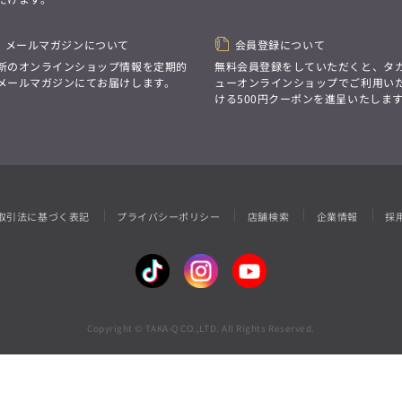
性別にとらわれない
デザインを中心に展開
アウトレット
GRAND-BACK
シンプルかつ機能的で、
誰もが心地よく着られるアイテム
メールマガジンについて
会員登録について
「自分らしくスタイリッシュに、
トレンドに敏感でありながら、
サイズにとらわれず、
新のオンラインショップ情報を定期的
無料会員登録をしていただくと、タ
普遍的な魅力を持つデザイン
ファッションをもっと楽しみたい。
メールマガジンにてお届けします。
ューオンラインショップでご利用い
お客様が自由に
ただ着られる服ではなく、
ける500円クーポンを進呈いたしま
コーディネートできるよう、
本当に着たい服をもっと自由に、
アイテムを選ぶ楽しさを提案
自分らしいスタイルを
楽しむ大人へ。」
GRAND-BACK
「自分らしくスタイリッシュに、
サイズにとらわれず、
取引法に基づく表記
プライバシーポリシー
店舗検索
企業情報
採
ファッションをもっと楽しみたい。
ただ着られる服ではなく、
本当に着たい服をもっと自由に、
自分らしいスタイルを
楽しむ大人へ。」
Copyright © TAKA-Q CO.,LTD. All Rights Reserved.