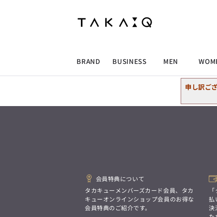
ALLITEM
ALLITEM
ALLITEM
ALLITEM
ブランド
I
店舗検索
ビジネス総合トップ
トップス
トップス
トップス
MEN'S スーツ
ワイシャツ
ジャケット
ワイシャツ
T/Q -Men’s
「静謐(せいひつ)な美しさが宿る、
採用情報
洗練された佇まい。
BRAND
BUSINESS
MEN
WOM
余計なものを削ぎ落とし、
MEN'S ジャケット
スラックス
スカート
パンツ
MEN'S パンツ
スーツ
スーツ
スーツ
細部まで計算されたシルエットが、
気品と清潔感を纏わせる。
申し訳ご
控えめでありながら、
ALLITEM
ALLITEM
ALLITEM
ALLITEM
アウター/コート
カジュアルパンツ
シューズ
ネクタイ
アウター/コート
バッグ
凛とした存在感を放つ装い。
ビジネス総合トップ
トップス
トップス
トップス
MEN'S スーツ
ワイシャツ
ジャケット
ワイシャツ
T/Q -Men’s
シューズ
ベルト
ファッション雑貨
ベルト
バッグ
アウトレット
「静謐(せいひつ)な美しさが宿る、
m.f.editorial -Ladies’
洗練された佇まい。
余計なものを削ぎ落とし、
MEN'S ジャケット
スラックス
スカート
パンツ
MEN'S パンツ
スーツ
スーツ
スーツ
「対照的な魅力が交差し、
細部まで計算されたシルエットが、
それぞれの強みを生かしながら
ビジネス小物
アウトレット
ファッション雑貨
気品と清潔感を纏わせる。
生まれる、新しいかたち。
控えめでありながら、
異なるものが引き寄せ合い、
アウター/コート
カジュアルパンツ
シューズ
ネクタイ
アウター/コート
バッグ
凛とした存在感を放つ装い。
重なり合うことで、
会員特典について
洗練された美しさが生まれる。
そこには、絶妙なバランスと、
タカキューメンバーズカード会員、タカ
「
今までにない輝きが宿る。」
シューズ
ベルト
ファッション雑貨
ベルト
バッグ
アウトレット
キューオンラインショップ会員のお得な
払
m.f.editorial -Ladies’
会員特典のご紹介です。
決
た