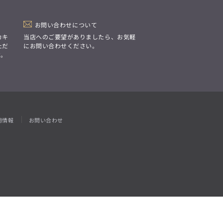
「Simplicity & Quality
シンプルでいて上質を追求し、
スーツをただの仕事着ではなく、
装う喜びを知る大人のための
お問い合わせについて
ファッションへと昇華させる。」
カキ
当店へのご要望がありましたら、お気軽
ただ
にお問い合わせください。
す。
用情報
お問い合わせ