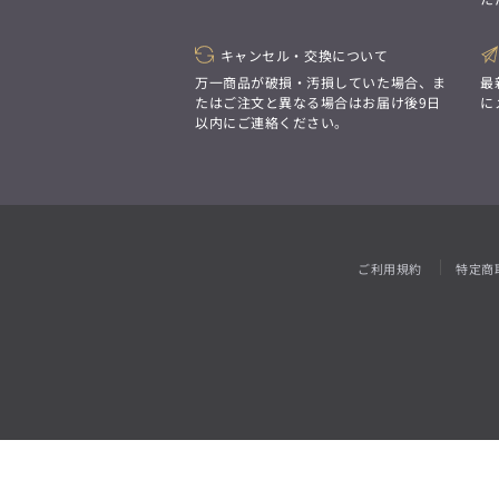
「対照的な魅力が交差し、
それぞれの強みを生かしながら
ビジネス小物
アウトレット
ファッション雑貨
オーダースーツ(SUITIST)
生まれる、新しいかたち。
異なるものが引き寄せ合い、
キャンセル・交換について
「妥協なき技術と洗練された美意識、
重なり合うことで、
日本の名匠が、
万一商品が破損・汚損していた場合、ま
最
洗練された美しさが生まれる。
あなただけの一着を創り上げます。」
たはご注文と異なる場合はお届け後9日
に
そこには、絶妙なバランスと、
以内にご連絡ください。
今までにない輝きが宿る。」
オーダースーツ(SUITIST)
「妥協なき技術と洗練された美意識、
日本の名匠が、
ご利用規約
特定商
あなただけの一着を創り上げます。」