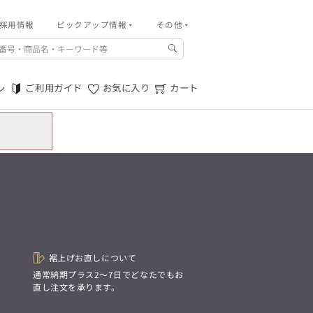
採用情報
その他
ピックアップ情報
その他
ご利用ガイド
m.f.editorial -Men’s
「対照的な魅力が交差し、
ご利用規約
それぞれの強みを生かしながら
ご利用ガイド
お気に入り
カート
ン
生まれる、新しいかたち。
特定商取引法に基づく表記
異なるものが引き寄せ合い、
重なり合うことで、
プライバシーポリシー
洗練された美しさが生まれる。
そこには、絶妙なバランスと、
店舗物件募集
今までにない輝きが宿る。」
お問い合わせ
m.f.editorial -Men’s
「対照的な魅力が交差し、
SUITIST(READY TO WEAR)
それぞれの強みを生かしながら
生まれる、新しいかたち。
「Simplicity & Quality
異なるものが引き寄せ合い、
シンプルでいて上質を追求し、
重なり合うことで、
スーツをただの仕事着ではなく、
洗練された美しさが生まれる。
装う喜びを知る大人のための
そこには、絶妙なバランスと、
ファッションへと昇華させる。」
今までにない輝きが宿る。」
裾上げお直しについて
。
通常納期プラス2〜7日でどなたでもお
直し注文を承ります。
SUITIST(READY TO WEAR)