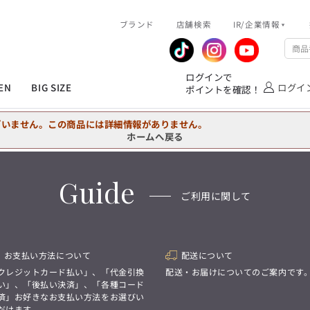
R/企業情報
ブランド
ピックアップ情報
店舗検索
IR/企業情報
企業情報
公式アプリ
MEN'S シャツ
ジャケット
スラックス
ジャケット/アウター
T/Q -Ladies’
「静謐(せいひつ)な美しさが宿る、
業績推移
メンバーズカード
ログインで
洗練された佇まい。
EN
BIG SIZE
ログイ
ポイントを確認！
余計なものを削ぎ落とし、
IRライブラリ
ショッピングモール一覧
オーダースーツ
カジュアルパンツ
ブラウス
ネクタイ
細部まで計算されたシルエットが、
気品と清潔感を纏わせる。
株式情報
洋服のお直しサービス
ざいません。この商品には詳細情報がありません。
控えめでありながら、
フォーマル
ワンピース
アンダーウェア
凛とした存在感を放つ装い。
ホームへ戻る
MEN'S シャツ
ジャケット
スラックス
ジャケット/アウター
T/Q -Ladies’
バッグ
ファッション雑貨
「静謐(せいひつ)な美しさが宿る、
Guide
DRAW
洗練された佇まい。
ご利用に関して
余計なものを削ぎ落とし、
オーダースーツ
カジュアルパンツ
ブラウス
ネクタイ
性別にとらわれない
細部まで計算されたシルエットが、
デザインを中心に展開
アウトレット
気品と清潔感を纏わせる。
シンプルかつ機能的で、
控えめでありながら、
誰もが心地よく着られるアイテム
フォーマル
ワンピース
アンダーウェア
凛とした存在感を放つ装い。
トレンドに敏感でありながら、
お支払い方法について
配送について
普遍的な魅力を持つデザイン
お客様が自由に
クレジットカード払い」、「代金引換
配送・お届けについてのご案内です
コーディネートできるよう、
バッグ
ファッション雑貨
い」、「後払い決済」、「各種コード
アイテムを選ぶ楽しさを提案
DRAW
済」お好きなお支払い方法をお選びい
だけます。