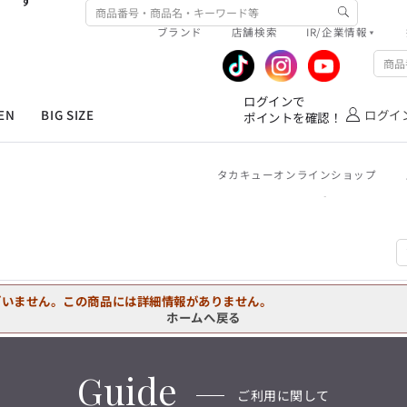
す
ワイシャツ
ジャケット/アウター
ブランド
店舗検索
IR/企業情報
ネクタイ
シューズ
R/企業情報
ピックアップ情報
MEN'S シャツ
ジャケット
スラックス
ジャケット/アウター
T/Q -Ladies’
ファッション雑貨
アウトレット春夏
企業情報
公式アプリ
「静謐(せいひつ)な美しさが宿る、
ログインで
洗練された佇まい。
EN
BIG SIZE
ログイ
ポイントを確認！
業績推移
メンバーズカード
余計なものを削ぎ落とし、
オーダースーツ
カジュアルパンツ
ブラウス
ネクタイ
細部まで計算されたシルエットが、
IRライブラリ
ショッピングモール一覧
気品と清潔感を纏わせる。
控えめでありながら、
フォーマル
ワンピース
アンダーウェア
タカキューオンラインショップ
株式情報
洋服のお直しサービス
凛とした存在感を放つ装い。
ログインで
MEN'S シャツ
ジャケット
スラックス
ジャケット/アウター
T/Q -Ladies’
ポイントを確認！
バッグ
ファッション雑貨
「静謐(せいひつ)な美しさが宿る、
DRAW
洗練された佇まい。
余計なものを削ぎ落とし、
オーダースーツ
カジュアルパンツ
ブラウス
ネクタイ
性別にとらわれない
細部まで計算されたシルエットが、
ワイシャツ
ジャケット/アウター
デザインを中心に展開
アウトレット
気品と清潔感を纏わせる。
シンプルかつ機能的で、
ざいません。この商品には詳細情報がありません。
控えめでありながら、
ネクタイ
シューズ
誰もが心地よく着られるアイテム
ホームへ戻る
フォーマル
ワンピース
アンダーウェア
凛とした存在感を放つ装い。
トレンドに敏感でありながら、
ファッション雑貨
アウトレット春夏
普遍的な魅力を持つデザイン
お客様が自由に
コーディネートできるよう、
バッグ
ファッション雑貨
Guide
アイテムを選ぶ楽しさを提案
DRAW
ご利用に関して