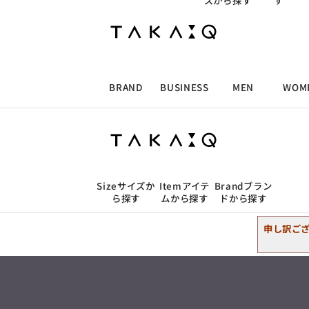
ズから探す
す
ALLITEM
ALLITEM
ALLITEM
ALLITEM
2L
胸囲の目安
トップス
98cm〜108cm
スーツ
ジャケット/アウター
ブランド
I
ビジネス総合トップ
トップス
トップス
トップス
MEN'S スーツ
ワイシャツ
ジャケット
ワイシャツ
T/Q -Men’s
アンダーウェア
トップス
店舗検索
「静謐(せいひつ)な美しさが宿る、
洗練された佇まい。
BRAND
BUSINESS
MEN
WOM
パンツ
ウェストの目安
採用情報
余計なものを削ぎ落とし、
MEN'S ジャケット
スラックス
スカート
パンツ
MEN'S パンツ
スーツ
スーツ
スーツ
89cm〜99cm
細部まで計算されたシルエットが、
ビジネスシャツ
タカキューオンラインショップ
気品と清潔感を纏わせる。
控えめでありながら、
ALLITEM
ALLITEM
ALLITEM
ALLITEM
アウター/コート
カジュアルパンツ
シューズ
ネクタイ
アウター/コート
バッグ
アンダーウェア
店舗検索
凛とした存在感を放つ装い。
3L
胸囲の目安
ビジネス総合トップ
トップス
トップス
トップス
MEN'S スーツ
ワイシャツ
ジャケット
ワイシャツ
T/Q -Men’s
102cm〜112cm
シューズ
ベルト
ファッション雑貨
ベルト
バッグ
アウトレット
「静謐(せいひつ)な美しさが宿る、
ジャケット/アウター
Size
サイズか
Item
アイテ
Brand
ブラン
m.f.editorial -Ladies’
洗練された佇まい。
ら探す
ムから探す
ドから探す
余計なものを削ぎ落とし、
MEN'S ジャケット
スラックス
スカート
パンツ
MEN'S パンツ
スーツ
スーツ
スーツ
「対照的な魅力が交差し、
トップス
細部まで計算されたシルエットが、
2L
胸囲の目安
トップス
それぞれの強みを生かしながら
ビジネス小物
アウトレット
ファッション雑貨
気品と清潔感を纏わせる。
98cm〜108cm
生まれる、新しいかたち。
パンツ
ウェストの目安
申し訳ご
控えめでありながら、
スーツ
異なるものが引き寄せ合い、
ジャケット/アウター
100cm〜109cm
アウター/コート
カジュアルパンツ
シューズ
ネクタイ
アウター/コート
バッグ
凛とした存在感を放つ装い。
重なり合うことで、
ビジネスシャツ
アンダーウェア
洗練された美しさが生まれる。
トップス
そこには、絶妙なバランスと、
アンダーウェア
今までにない輝きが宿る。」
パンツ
ウェストの目安
シューズ
ベルト
ファッション雑貨
ベルト
バッグ
アウトレット
4L
胸囲の目安
89cm〜99cm
m.f.editorial -Ladies’
ビジネスシャツ
110cm〜120cm