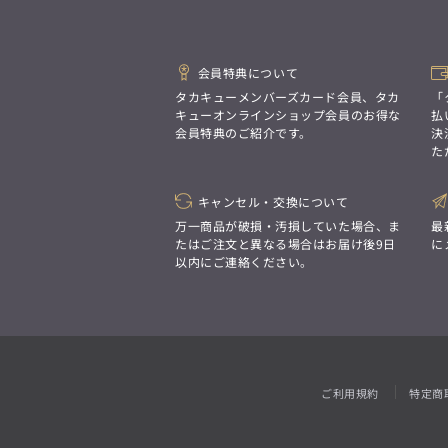
「対照的な魅力が交差し、
ジャケット/アウター
それぞれの強みを生かしながら
ビジネス小物
アウトレット
ファッション雑貨
アンダーウェア
オーダースーツ(SUITIST)
生まれる、新しいかたち。
トップス
異なるものが引き寄せ合い、
「妥協なき技術と洗練された美意識、
3L
胸囲の目安
重なり合うことで、
日本の名匠が、
102cm〜112cm
パンツ
ウェストの目安
会員特典について
洗練された美しさが生まれる。
あなただけの一着を創り上げます。」
ジャケット/アウター
110cm〜119cm
タカキューメンバーズカード会員、タカ
「
そこには、絶妙なバランスと、
ビジネスシャツ
今までにない輝きが宿る。」
キューオンラインショップ会員のお得な
払
トップス
会員特典のご紹介です。
決
アンダーウェア
た
パンツ
ウェストの目安
5L/6L
胸囲の目安
100cm〜109cm
ビジネスシャツ
120cm以上
オーダースーツ(SUITIST)
キャンセル・交換について
ジャケット/アウター
「妥協なき技術と洗練された美意識、
アンダーウェア
万一商品が破損・汚損していた場合、ま
最
日本の名匠が、
トップス
あなただけの一着を創り上げます。」
たはご注文と異なる場合はお届け後9日
に
4L
胸囲の目安
以内にご連絡ください。
110cm〜120cm
パンツ
ウェストの目安
ジャケット/アウター
120cm以上
ビジネスシャツ
トップス
アンダーウェア
パンツ
ウェストの目安
TL
胸囲の目安
110cm〜119cm
ビジネスシャツ
100cm〜110cm
ご利用規約
特定商
ビジネスシャツ
アンダーウェア
スーツ
5L/6L
胸囲の目安