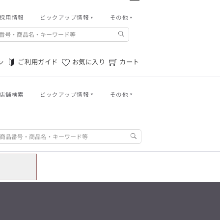
パンツ
採用情報
ピックアップ情報
その他
バッグ
その他
m.f.editorial -Men’s
アウトレット秋冬
ご利用ガイド
「対照的な魅力が交差し、
それぞれの強みを生かしながら
ご利用ガイド
お気に入り
カート
ン
ご利用規約
生まれる、新しいかたち。
異なるものが引き寄せ合い、
特定商取引法に基づく表記
重なり合うことで、
洗練された美しさが生まれる。
店舗検索
ピックアップ情報
その他
プライバシーポリシー
そこには、絶妙なバランスと、
今までにない輝きが宿る。」
店舗物件募集
ログイン
ご利用ガイド
お気に入り
カート
m.f.editorial -Men’s
「対照的な魅力が交差し、
お問い合わせ
SUITIST(READY TO WEAR)
それぞれの強みを生かしながら
生まれる、新しいかたち。
「Simplicity & Quality
異なるものが引き寄せ合い、
パンツ
シンプルでいて上質を追求し、
重なり合うことで、
スーツをただの仕事着ではなく、
洗練された美しさが生まれる。
バッグ
装う喜びを知る大人のための
そこには、絶妙なバランスと、
ファッションへと昇華させる。」
今までにない輝きが宿る。」
アウトレット秋冬
SUITIST(READY TO WEAR)