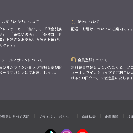
性別にとらわれない
デザインを中心に展開
アウトレット
GRAND-BACK
シンプルかつ機能的で、
誰もが心地よく着られるアイテム
「自分らしくスタイリッシュに、
トレンドに敏感でありながら、
サイズにとらわれず、
お支払い方法について
配送について
普遍的な魅力を持つデザイン
ファッションをもっと楽しみたい。
クレジットカード払い」、「代金引換
配送・お届けについてのご案内です
お客様が自由に
ただ着られる服ではなく、
コーディネートできるよう、
い」、「後払い決済」、「各種コード
本当に着たい服をもっと自由に、
アイテムを選ぶ楽しさを提案
済」お好きなお支払い方法をお選びい
自分らしいスタイルを
楽しむ大人へ。」
だけます。
GRAND-BACK
メールマガジンについて
会員登録について
「自分らしくスタイリッシュに、
新のオンラインショップ情報を定期的
無料会員登録をしていただくと、タ
サイズにとらわれず、
ファッションをもっと楽しみたい。
メールマガジンにてお届けします。
ューオンラインショップでご利用い
ただ着られる服ではなく、
ける500円クーポンを進呈いたしま
本当に着たい服をもっと自由に、
自分らしいスタイルを
楽しむ大人へ。」
取引法に基づく表記
プライバシーポリシー
店舗検索
企業情報
採