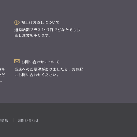
「Simplicity & Quality
シンプルでいて上質を追求し、
スーツをただの仕事着ではなく、
装う喜びを知る大人のための
ファッションへと昇華させる。」
裾上げお直しについて
。
通常納期プラス2〜7日でどなたでもお
直し注文を承ります。
お問い合わせについて
カキ
当店へのご要望がありましたら、お気軽
ただ
にお問い合わせください。
す。
用情報
お問い合わせ