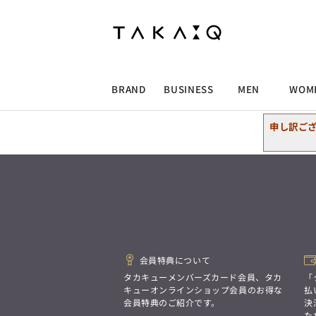
ALLITEM
ALLITEM
ALLITEM
ALLITEM
ブランド
I
店舗検索
ビジネス総合トップ
トップス
トップス
トップス
MEN'S スーツ
ワイシャツ
ジャケット
ワイシャツ
T/Q -Men’s
「静謐(せいひつ)な美しさが宿る、
採用情報
洗練された佇まい。
BRAND
BUSINESS
MEN
WOM
余計なものを削ぎ落とし、
MEN'S ジャケット
スラックス
スカート
パンツ
MEN'S パンツ
スーツ
スーツ
スーツ
細部まで計算されたシルエットが、
気品と清潔感を纏わせる。
申し訳ご
控えめでありながら、
ALLITEM
ALLITEM
ALLITEM
ALLITEM
アウター/コート
カジュアルパンツ
シューズ
ネクタイ
アウター/コート
バッグ
凛とした存在感を放つ装い。
ビジネス総合トップ
トップス
トップス
トップス
MEN'S スーツ
ワイシャツ
ジャケット
ワイシャツ
T/Q -Men’s
シューズ
ベルト
ファッション雑貨
ベルト
バッグ
アウトレット
「静謐(せいひつ)な美しさが宿る、
m.f.editorial -Ladies’
洗練された佇まい。
余計なものを削ぎ落とし、
MEN'S ジャケット
スラックス
スカート
パンツ
MEN'S パンツ
スーツ
スーツ
スーツ
「対照的な魅力が交差し、
細部まで計算されたシルエットが、
それぞれの強みを生かしながら
ビジネス小物
アウトレット
ファッション雑貨
気品と清潔感を纏わせる。
生まれる、新しいかたち。
控えめでありながら、
異なるものが引き寄せ合い、
アウター/コート
カジュアルパンツ
シューズ
ネクタイ
アウター/コート
バッグ
凛とした存在感を放つ装い。
重なり合うことで、
会員特典について
洗練された美しさが生まれる。
そこには、絶妙なバランスと、
タカキューメンバーズカード会員、タカ
「
今までにない輝きが宿る。」
シューズ
ベルト
ファッション雑貨
ベルト
バッグ
アウトレット
キューオンラインショップ会員のお得な
払
m.f.editorial -Ladies’
会員特典のご紹介です。
決
た