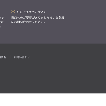
「Simplicity & Quality
シンプルでいて上質を追求し、
スーツをただの仕事着ではなく、
装う喜びを知る大人のための
お問い合わせについて
ファッションへと昇華させる。」
カキ
当店へのご要望がありましたら、お気軽
ただ
にお問い合わせください。
す。
用情報
お問い合わせ