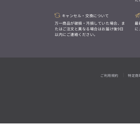
「対照的な魅力が交差し、
それぞれの強みを生かしながら
ビジネス小物
アウトレット
ファッション雑貨
オーダースーツ(SUITIST)
生まれる、新しいかたち。
異なるものが引き寄せ合い、
キャンセル・交換について
「妥協なき技術と洗練された美意識、
重なり合うことで、
日本の名匠が、
万一商品が破損・汚損していた場合、ま
最
洗練された美しさが生まれる。
あなただけの一着を創り上げます。」
たはご注文と異なる場合はお届け後9日
に
そこには、絶妙なバランスと、
以内にご連絡ください。
今までにない輝きが宿る。」
オーダースーツ(SUITIST)
「妥協なき技術と洗練された美意識、
日本の名匠が、
ご利用規約
特定商
あなただけの一着を創り上げます。」