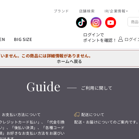
R/企業情報
ブランド
ピックアップ情報
店舗検索
IR/企業情報
企業情報
公式アプリ
MEN'S シャツ
ジャケット
スラックス
ジャケット/アウター
T/Q -Ladies’
「静謐(せいひつ)な美しさが宿る、
業績推移
メンバーズカード
ログインで
洗練された佇まい。
EN
BIG SIZE
ログイ
ポイントを確認！
余計なものを削ぎ落とし、
IRライブラリ
ショッピングモール一覧
オーダースーツ
カジュアルパンツ
ブラウス
ネクタイ
細部まで計算されたシルエットが、
気品と清潔感を纏わせる。
株式情報
洋服のお直しサービス
ざいません。この商品には詳細情報がありません。
控えめでありながら、
フォーマル
ワンピース
アンダーウェア
凛とした存在感を放つ装い。
ホームへ戻る
MEN'S シャツ
ジャケット
スラックス
ジャケット/アウター
T/Q -Ladies’
バッグ
ファッション雑貨
「静謐(せいひつ)な美しさが宿る、
Guide
DRAW
洗練された佇まい。
ご利用に関して
余計なものを削ぎ落とし、
オーダースーツ
カジュアルパンツ
ブラウス
ネクタイ
性別にとらわれない
細部まで計算されたシルエットが、
デザインを中心に展開
アウトレット
気品と清潔感を纏わせる。
シンプルかつ機能的で、
控えめでありながら、
誰もが心地よく着られるアイテム
フォーマル
ワンピース
アンダーウェア
凛とした存在感を放つ装い。
トレンドに敏感でありながら、
お支払い方法について
配送について
普遍的な魅力を持つデザイン
お客様が自由に
クレジットカード払い」、「代金引換
配送・お届けについてのご案内です
コーディネートできるよう、
バッグ
ファッション雑貨
い」、「後払い決済」、「各種コード
アイテムを選ぶ楽しさを提案
DRAW
済」お好きなお支払い方法をお選びい
だけます。