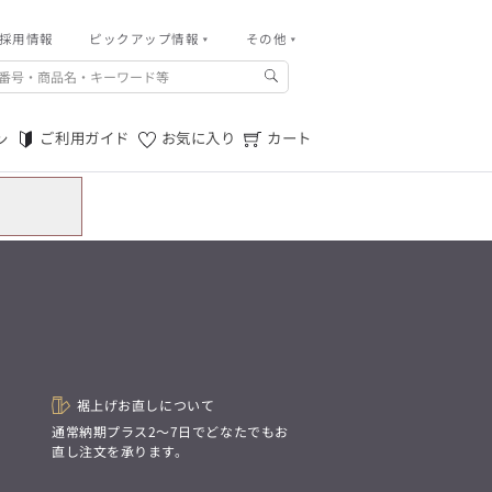
採用情報
その他
ピックアップ情報
その他
ご利用ガイド
m.f.editorial -Men’s
「対照的な魅力が交差し、
ご利用規約
それぞれの強みを生かしながら
ご利用ガイド
お気に入り
カート
ン
生まれる、新しいかたち。
特定商取引法に基づく表記
異なるものが引き寄せ合い、
重なり合うことで、
プライバシーポリシー
洗練された美しさが生まれる。
そこには、絶妙なバランスと、
店舗物件募集
今までにない輝きが宿る。」
お問い合わせ
m.f.editorial -Men’s
「対照的な魅力が交差し、
SUITIST(READY TO WEAR)
それぞれの強みを生かしながら
生まれる、新しいかたち。
「Simplicity & Quality
異なるものが引き寄せ合い、
シンプルでいて上質を追求し、
重なり合うことで、
スーツをただの仕事着ではなく、
洗練された美しさが生まれる。
装う喜びを知る大人のための
そこには、絶妙なバランスと、
ファッションへと昇華させる。」
今までにない輝きが宿る。」
裾上げお直しについて
。
通常納期プラス2〜7日でどなたでもお
直し注文を承ります。
SUITIST(READY TO WEAR)