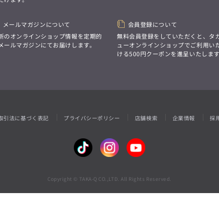
性別にとらわれない
デザインを中心に展開
アウトレット
GRAND-BACK
シンプルかつ機能的で、
誰もが心地よく着られるアイテム
メールマガジンについて
会員登録について
「自分らしくスタイリッシュに、
トレンドに敏感でありながら、
サイズにとらわれず、
新のオンラインショップ情報を定期的
無料会員登録をしていただくと、タ
普遍的な魅力を持つデザイン
ファッションをもっと楽しみたい。
メールマガジンにてお届けします。
ューオンラインショップでご利用い
お客様が自由に
ただ着られる服ではなく、
ける500円クーポンを進呈いたしま
コーディネートできるよう、
本当に着たい服をもっと自由に、
アイテムを選ぶ楽しさを提案
自分らしいスタイルを
楽しむ大人へ。」
GRAND-BACK
「自分らしくスタイリッシュに、
サイズにとらわれず、
取引法に基づく表記
プライバシーポリシー
店舗検索
企業情報
採
ファッションをもっと楽しみたい。
ただ着られる服ではなく、
本当に着たい服をもっと自由に、
自分らしいスタイルを
楽しむ大人へ。」
Copyright © TAKA-Q CO.,LTD. All Rights Reserved.