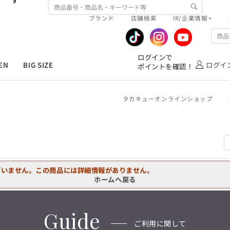
す
ワイシャツ
ジャケット/アウター
ブランド
店舗検索
IR/企業情報
ネクタイ
シューズ
R/企業情報
ピックアップ情報
MEN'S シャツ
ジャケット
スラックス
ジャケット/アウター
T/Q -Ladies’
ファッション雑貨
アウトレット春夏
企業情報
公式アプリ
「静謐(せいひつ)な美しさが宿る、
ログインで
洗練された佇まい。
EN
BIG SIZE
ログイ
ポイントを確認！
業績推移
メンバーズカード
余計なものを削ぎ落とし、
オーダースーツ
カジュアルパンツ
ブラウス
ネクタイ
細部まで計算されたシルエットが、
IRライブラリ
ショッピングモール一覧
気品と清潔感を纏わせる。
控えめでありながら、
フォーマル
ワンピース
アンダーウェア
タカキューオンラインショップ
株式情報
洋服のお直しサービス
凛とした存在感を放つ装い。
ログインで
MEN'S シャツ
ジャケット
スラックス
ジャケット/アウター
T/Q -Ladies’
ポイントを確認！
バッグ
ファッション雑貨
「静謐(せいひつ)な美しさが宿る、
DRAW
洗練された佇まい。
余計なものを削ぎ落とし、
オーダースーツ
カジュアルパンツ
ブラウス
ネクタイ
性別にとらわれない
細部まで計算されたシルエットが、
ワイシャツ
ジャケット/アウター
デザインを中心に展開
アウトレット
気品と清潔感を纏わせる。
シンプルかつ機能的で、
ざいません。この商品には詳細情報がありません。
控えめでありながら、
ネクタイ
シューズ
誰もが心地よく着られるアイテム
ホームへ戻る
フォーマル
ワンピース
アンダーウェア
凛とした存在感を放つ装い。
トレンドに敏感でありながら、
ファッション雑貨
アウトレット春夏
普遍的な魅力を持つデザイン
お客様が自由に
コーディネートできるよう、
バッグ
ファッション雑貨
Guide
アイテムを選ぶ楽しさを提案
DRAW
ご利用に関して