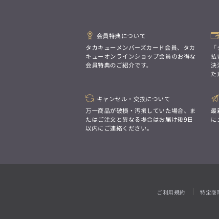
「対照的な魅力が交差し、
ジャケット/アウター
それぞれの強みを生かしながら
ビジネス小物
アウトレット
ファッション雑貨
アンダーウェア
オーダースーツ(SUITIST)
生まれる、新しいかたち。
トップス
異なるものが引き寄せ合い、
「妥協なき技術と洗練された美意識、
3L
胸囲の目安
重なり合うことで、
日本の名匠が、
102cm〜112cm
パンツ
ウェストの目安
会員特典について
洗練された美しさが生まれる。
あなただけの一着を創り上げます。」
ジャケット/アウター
110cm〜119cm
タカキューメンバーズカード会員、タカ
「
そこには、絶妙なバランスと、
ビジネスシャツ
今までにない輝きが宿る。」
キューオンラインショップ会員のお得な
払
トップス
会員特典のご紹介です。
決
アンダーウェア
た
パンツ
ウェストの目安
5L/6L
胸囲の目安
100cm〜109cm
ビジネスシャツ
120cm以上
オーダースーツ(SUITIST)
キャンセル・交換について
ジャケット/アウター
「妥協なき技術と洗練された美意識、
アンダーウェア
万一商品が破損・汚損していた場合、ま
最
日本の名匠が、
トップス
あなただけの一着を創り上げます。」
たはご注文と異なる場合はお届け後9日
に
4L
胸囲の目安
以内にご連絡ください。
110cm〜120cm
パンツ
ウェストの目安
ジャケット/アウター
120cm以上
ビジネスシャツ
トップス
アンダーウェア
パンツ
ウェストの目安
TL
胸囲の目安
110cm〜119cm
ビジネスシャツ
100cm〜110cm
ご利用規約
特定商
ビジネスシャツ
アンダーウェア
スーツ
5L/6L
胸囲の目安