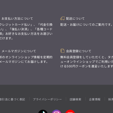
性別にとらわれない
デザインを中心に展開
アウトレット
GRAND-BACK
シンプルかつ機能的で、
誰もが心地よく着られるアイテム
「自分らしくスタイリッシュに、
トレンドに敏感でありながら、
サイズにとらわれず、
お支払い方法について
配送について
普遍的な魅力を持つデザイン
ファッションをもっと楽しみたい。
クレジットカード払い」、「代金引換
配送・お届けについてのご案内です
お客様が自由に
ただ着られる服ではなく、
コーディネートできるよう、
い」、「後払い決済」、「各種コード
本当に着たい服をもっと自由に、
アイテムを選ぶ楽しさを提案
済」お好きなお支払い方法をお選びい
自分らしいスタイルを
楽しむ大人へ。」
だけます。
GRAND-BACK
メールマガジンについて
会員登録について
「自分らしくスタイリッシュに、
新のオンラインショップ情報を定期的
無料会員登録をしていただくと、タ
サイズにとらわれず、
ファッションをもっと楽しみたい。
メールマガジンにてお届けします。
ューオンラインショップでご利用い
ただ着られる服ではなく、
ける500円クーポンを進呈いたしま
本当に着たい服をもっと自由に、
自分らしいスタイルを
楽しむ大人へ。」
取引法に基づく表記
プライバシーポリシー
店舗検索
企業情報
採