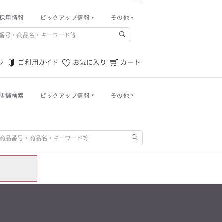
パンツ
採用情報
ピックアップ情報
その他
バッグ
その他
m.f.editorial -Men’s
アウトレット秋冬
ご利用ガイド
「対照的な魅力が交差し、
それぞれの強みを生かしながら
ご利用ガイド
お気に入り
カート
ン
ご利用規約
生まれる、新しいかたち。
異なるものが引き寄せ合い、
特定商取引法に基づく表記
重なり合うことで、
洗練された美しさが生まれる。
店舗検索
ピックアップ情報
その他
プライバシーポリシー
そこには、絶妙なバランスと、
今までにない輝きが宿る。」
店舗物件募集
ログイン
ご利用ガイド
お気に入り
カート
m.f.editorial -Men’s
「対照的な魅力が交差し、
お問い合わせ
SUITIST(READY TO WEAR)
それぞれの強みを生かしながら
生まれる、新しいかたち。
「Simplicity & Quality
異なるものが引き寄せ合い、
パンツ
シンプルでいて上質を追求し、
重なり合うことで、
スーツをただの仕事着ではなく、
洗練された美しさが生まれる。
バッグ
装う喜びを知る大人のための
そこには、絶妙なバランスと、
ファッションへと昇華させる。」
今までにない輝きが宿る。」
アウトレット秋冬
SUITIST(READY TO WEAR)