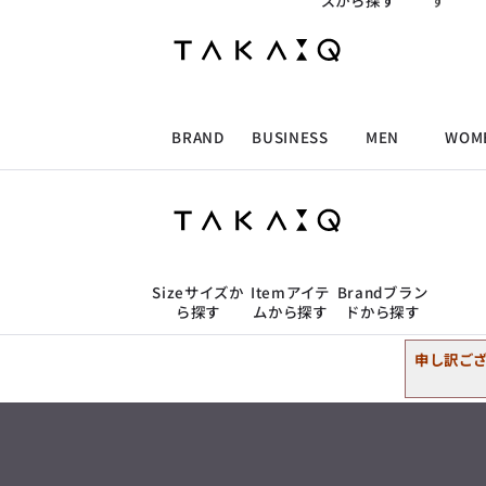
ズから探す
す
ALLITEM
ALLITEM
ALLITEM
ALLITEM
2L
胸囲の目安
トップス
98cm〜108cm
スーツ
ジャケット/アウター
ブランド
I
ビジネス総合トップ
トップス
トップス
トップス
MEN'S スーツ
ワイシャツ
ジャケット
ワイシャツ
T/Q -Men’s
アンダーウェア
トップス
店舗検索
「静謐(せいひつ)な美しさが宿る、
洗練された佇まい。
BRAND
BUSINESS
MEN
WOM
パンツ
ウェストの目安
採用情報
余計なものを削ぎ落とし、
MEN'S ジャケット
スラックス
スカート
パンツ
MEN'S パンツ
スーツ
スーツ
スーツ
89cm〜99cm
細部まで計算されたシルエットが、
ビジネスシャツ
タカキューオンラインショップ
気品と清潔感を纏わせる。
控えめでありながら、
ALLITEM
ALLITEM
ALLITEM
ALLITEM
アウター/コート
カジュアルパンツ
シューズ
ネクタイ
アウター/コート
バッグ
アンダーウェア
店舗検索
凛とした存在感を放つ装い。
3L
胸囲の目安
ビジネス総合トップ
トップス
トップス
トップス
MEN'S スーツ
ワイシャツ
ジャケット
ワイシャツ
T/Q -Men’s
102cm〜112cm
シューズ
ベルト
ファッション雑貨
ベルト
バッグ
アウトレット
「静謐(せいひつ)な美しさが宿る、
ジャケット/アウター
Size
サイズか
Item
アイテ
Brand
ブラン
m.f.editorial -Ladies’
洗練された佇まい。
ら探す
ムから探す
ドから探す
余計なものを削ぎ落とし、
MEN'S ジャケット
スラックス
スカート
パンツ
MEN'S パンツ
スーツ
スーツ
スーツ
「対照的な魅力が交差し、
トップス
細部まで計算されたシルエットが、
2L
胸囲の目安
トップス
それぞれの強みを生かしながら
ビジネス小物
アウトレット
ファッション雑貨
気品と清潔感を纏わせる。
98cm〜108cm
生まれる、新しいかたち。
パンツ
ウェストの目安
申し訳ご
控えめでありながら、
スーツ
異なるものが引き寄せ合い、
ジャケット/アウター
100cm〜109cm
アウター/コート
カジュアルパンツ
シューズ
ネクタイ
アウター/コート
バッグ
凛とした存在感を放つ装い。
重なり合うことで、
ビジネスシャツ
アンダーウェア
洗練された美しさが生まれる。
トップス
そこには、絶妙なバランスと、
アンダーウェア
今までにない輝きが宿る。」
パンツ
ウェストの目安
シューズ
ベルト
ファッション雑貨
ベルト
バッグ
アウトレット
4L
胸囲の目安
89cm〜99cm
m.f.editorial -Ladies’
ビジネスシャツ
110cm〜120cm