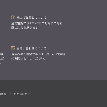
「Simplicity & Quality
シンプルでいて上質を追求し、
スーツをただの仕事着ではなく、
装う喜びを知る大人のための
ファッションへと昇華させる。」
裾上げお直しについて
。
通常納期プラス2〜7日でどなたでもお
直し注文を承ります。
お問い合わせについて
カキ
当店へのご要望がありましたら、お気軽
ただ
にお問い合わせください。
す。
用情報
お問い合わせ