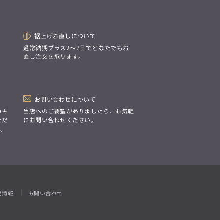
「Simplicity & Quality
シンプルでいて上質を追求し、
スーツをただの仕事着ではなく、
装う喜びを知る大人のための
ファッションへと昇華させる。」
裾上げお直しについて
。
通常納期プラス2〜7日でどなたでもお
直し注文を承ります。
お問い合わせについて
カキ
当店へのご要望がありましたら、お気軽
ただ
にお問い合わせください。
す。
用情報
お問い合わせ