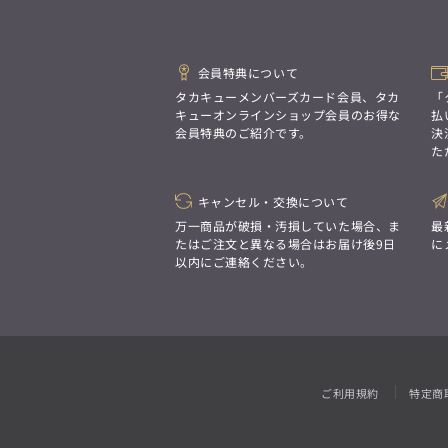
「対照的な魅力が交差し、
ジャケット/アウター
それぞれの強みを生かしながら
ビジネス小物
アウトレット
ファッション雑貨
アンダーウェア
オーダースーツ(SUITIST)
生まれる、新しいかたち。
トップス
異なるものが引き寄せ合い、
「妥協なき技術と洗練された美意識、
3L
胸囲の目安
重なり合うことで、
日本の名匠が、
102cm〜112cm
パンツ
ウェストの目安
会員特典について
洗練された美しさが生まれる。
あなただけの一着を創り上げます。」
ジャケット/アウター
110cm〜119cm
タカキューメンバーズカード会員、タカ
「
そこには、絶妙なバランスと、
ビジネスシャツ
今までにない輝きが宿る。」
キューオンラインショップ会員のお得な
払
トップス
会員特典のご紹介です。
決
アンダーウェア
た
パンツ
ウェストの目安
5L/6L
胸囲の目安
100cm〜109cm
ビジネスシャツ
120cm以上
オーダースーツ(SUITIST)
キャンセル・交換について
ジャケット/アウター
「妥協なき技術と洗練された美意識、
アンダーウェア
万一商品が破損・汚損していた場合、ま
最
日本の名匠が、
トップス
あなただけの一着を創り上げます。」
たはご注文と異なる場合はお届け後9日
に
4L
胸囲の目安
以内にご連絡ください。
110cm〜120cm
パンツ
ウェストの目安
ジャケット/アウター
120cm以上
ビジネスシャツ
トップス
アンダーウェア
パンツ
ウェストの目安
TL
胸囲の目安
110cm〜119cm
ビジネスシャツ
100cm〜110cm
ご利用規約
特定商
ビジネスシャツ
アンダーウェア
スーツ
5L/6L
胸囲の目安