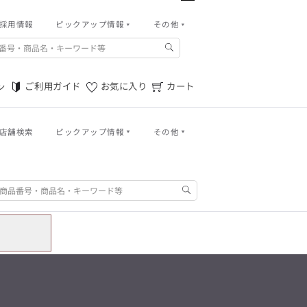
パンツ
採用情報
ピックアップ情報
その他
バッグ
その他
m.f.editorial -Men’s
アウトレット秋冬
ご利用ガイド
「対照的な魅力が交差し、
それぞれの強みを生かしながら
ご利用ガイド
お気に入り
カート
ン
ご利用規約
生まれる、新しいかたち。
異なるものが引き寄せ合い、
特定商取引法に基づく表記
重なり合うことで、
洗練された美しさが生まれる。
店舗検索
ピックアップ情報
その他
プライバシーポリシー
そこには、絶妙なバランスと、
今までにない輝きが宿る。」
店舗物件募集
ログイン
ご利用ガイド
お気に入り
カート
m.f.editorial -Men’s
「対照的な魅力が交差し、
お問い合わせ
SUITIST(READY TO WEAR)
それぞれの強みを生かしながら
生まれる、新しいかたち。
「Simplicity & Quality
異なるものが引き寄せ合い、
パンツ
シンプルでいて上質を追求し、
重なり合うことで、
スーツをただの仕事着ではなく、
洗練された美しさが生まれる。
バッグ
装う喜びを知る大人のための
そこには、絶妙なバランスと、
ファッションへと昇華させる。」
今までにない輝きが宿る。」
アウトレット秋冬
SUITIST(READY TO WEAR)