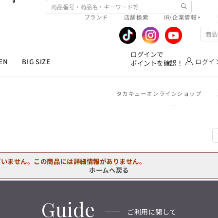
す
ワイシャツ
ジャケット/アウター
ブランド
店舗検索
IR/企業情報
ネクタイ
シューズ
R/企業情報
ピックアップ情報
MEN'S シャツ
ジャケット
スラックス
ジャケット/アウター
T/Q -Ladies’
ファッション雑貨
アウトレット春夏
企業情報
公式アプリ
「静謐(せいひつ)な美しさが宿る、
ログインで
洗練された佇まい。
EN
BIG SIZE
ログイ
ポイントを確認！
業績推移
メンバーズカード
余計なものを削ぎ落とし、
オーダースーツ
カジュアルパンツ
ブラウス
ネクタイ
細部まで計算されたシルエットが、
IRライブラリ
ショッピングモール一覧
気品と清潔感を纏わせる。
控えめでありながら、
フォーマル
ワンピース
アンダーウェア
タカキューオンラインショップ
株式情報
洋服のお直しサービス
凛とした存在感を放つ装い。
ログインで
MEN'S シャツ
ジャケット
スラックス
ジャケット/アウター
T/Q -Ladies’
ポイントを確認！
バッグ
ファッション雑貨
「静謐(せいひつ)な美しさが宿る、
DRAW
洗練された佇まい。
余計なものを削ぎ落とし、
オーダースーツ
カジュアルパンツ
ブラウス
ネクタイ
性別にとらわれない
細部まで計算されたシルエットが、
ワイシャツ
ジャケット/アウター
デザインを中心に展開
アウトレット
気品と清潔感を纏わせる。
シンプルかつ機能的で、
ざいません。この商品には詳細情報がありません。
控えめでありながら、
ネクタイ
シューズ
誰もが心地よく着られるアイテム
ホームへ戻る
フォーマル
ワンピース
アンダーウェア
凛とした存在感を放つ装い。
トレンドに敏感でありながら、
ファッション雑貨
アウトレット春夏
普遍的な魅力を持つデザイン
お客様が自由に
コーディネートできるよう、
バッグ
ファッション雑貨
Guide
アイテムを選ぶ楽しさを提案
DRAW
ご利用に関して