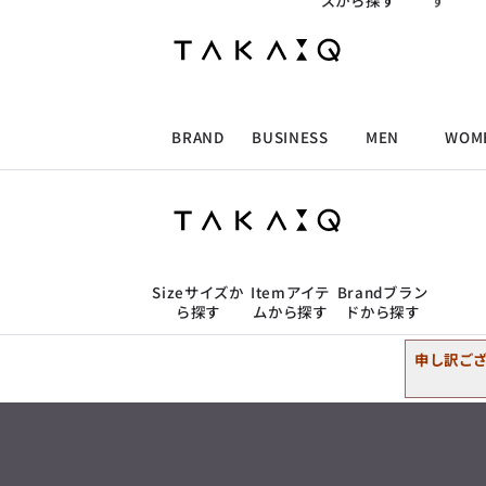
ズから探す
す
ALLITEM
ALLITEM
ALLITEM
ALLITEM
2L
胸囲の目安
トップス
98cm〜108cm
スーツ
ジャケット/アウター
ブランド
I
ビジネス総合トップ
トップス
トップス
トップス
MEN'S スーツ
ワイシャツ
ジャケット
ワイシャツ
T/Q -Men’s
アンダーウェア
トップス
店舗検索
「静謐(せいひつ)な美しさが宿る、
洗練された佇まい。
BRAND
BUSINESS
MEN
WOM
パンツ
ウェストの目安
採用情報
余計なものを削ぎ落とし、
MEN'S ジャケット
スラックス
スカート
パンツ
MEN'S パンツ
スーツ
スーツ
スーツ
89cm〜99cm
細部まで計算されたシルエットが、
ビジネスシャツ
タカキューオンラインショップ
気品と清潔感を纏わせる。
控えめでありながら、
ALLITEM
ALLITEM
ALLITEM
ALLITEM
アウター/コート
カジュアルパンツ
シューズ
ネクタイ
アウター/コート
バッグ
アンダーウェア
店舗検索
凛とした存在感を放つ装い。
3L
胸囲の目安
ビジネス総合トップ
トップス
トップス
トップス
MEN'S スーツ
ワイシャツ
ジャケット
ワイシャツ
T/Q -Men’s
102cm〜112cm
シューズ
ベルト
ファッション雑貨
ベルト
バッグ
アウトレット
「静謐(せいひつ)な美しさが宿る、
ジャケット/アウター
Size
サイズか
Item
アイテ
Brand
ブラン
m.f.editorial -Ladies’
洗練された佇まい。
ら探す
ムから探す
ドから探す
余計なものを削ぎ落とし、
MEN'S ジャケット
スラックス
スカート
パンツ
MEN'S パンツ
スーツ
スーツ
スーツ
「対照的な魅力が交差し、
トップス
細部まで計算されたシルエットが、
2L
胸囲の目安
トップス
それぞれの強みを生かしながら
ビジネス小物
アウトレット
ファッション雑貨
気品と清潔感を纏わせる。
98cm〜108cm
生まれる、新しいかたち。
パンツ
ウェストの目安
申し訳ご
控えめでありながら、
スーツ
異なるものが引き寄せ合い、
ジャケット/アウター
100cm〜109cm
アウター/コート
カジュアルパンツ
シューズ
ネクタイ
アウター/コート
バッグ
凛とした存在感を放つ装い。
重なり合うことで、
ビジネスシャツ
アンダーウェア
洗練された美しさが生まれる。
トップス
そこには、絶妙なバランスと、
アンダーウェア
今までにない輝きが宿る。」
パンツ
ウェストの目安
シューズ
ベルト
ファッション雑貨
ベルト
バッグ
アウトレット
4L
胸囲の目安
89cm〜99cm
m.f.editorial -Ladies’
ビジネスシャツ
110cm〜120cm