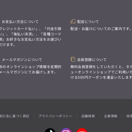
性別にとらわれない
デザインを中心に展開
アウトレット
GRAND-BACK
シンプルかつ機能的で、
誰もが心地よく着られるアイテム
「自分らしくスタイリッシュに、
トレンドに敏感でありながら、
サイズにとらわれず、
お支払い方法について
配送について
普遍的な魅力を持つデザイン
ファッションをもっと楽しみたい。
クレジットカード払い」、「代金引換
配送・お届けについてのご案内です
お客様が自由に
ただ着られる服ではなく、
コーディネートできるよう、
い」、「後払い決済」、「各種コード
本当に着たい服をもっと自由に、
アイテムを選ぶ楽しさを提案
済」お好きなお支払い方法をお選びい
自分らしいスタイルを
楽しむ大人へ。」
だけます。
GRAND-BACK
メールマガジンについて
会員登録について
「自分らしくスタイリッシュに、
新のオンラインショップ情報を定期的
無料会員登録をしていただくと、タ
サイズにとらわれず、
ファッションをもっと楽しみたい。
メールマガジンにてお届けします。
ューオンラインショップでご利用い
ただ着られる服ではなく、
ける500円クーポンを進呈いたしま
本当に着たい服をもっと自由に、
自分らしいスタイルを
楽しむ大人へ。」
取引法に基づく表記
プライバシーポリシー
店舗検索
企業情報
採