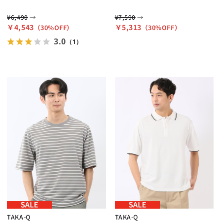
→
→
¥6,490
¥7,590
￥4,543
￥5,313
（30%OFF）
（30%OFF）
3.0
（1）
TAKA-Q
TAKA-Q