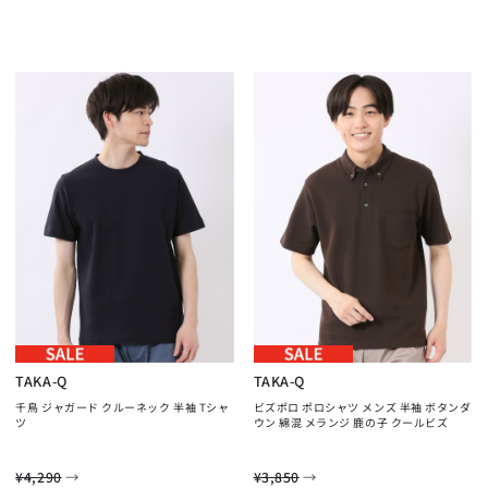
TAKA-Q
TAKA-Q
千鳥 ジャガード クルーネック 半袖 Tシャ
ビズポロ ポロシャツ メンズ 半袖 ボタンダ
ツ
ウン 綿混 メランジ 鹿の子 クールビズ
→
→
¥4,290
¥3,850