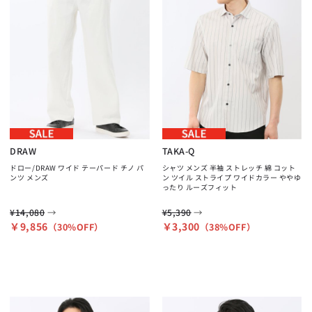
DRAW
TAKA-Q
ドロー/DRAW ワイド テーパード チノ パ
シャツ メンズ 半袖 ストレッチ 綿 コット
ンツ メンズ
ン ツイル ストライプ ワイドカラー ややゆ
ったり ルーズフィット
→
→
¥14,080
¥5,390
￥9,856
￥3,300
（30%OFF）
（38%OFF）