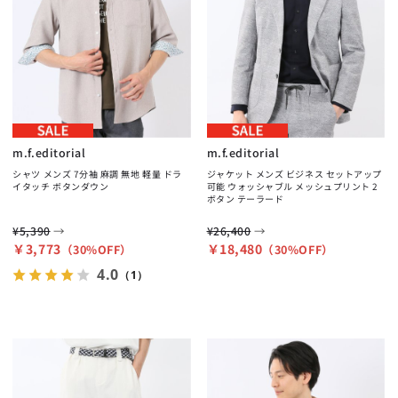
m.f.editorial
m.f.editorial
シャツ メンズ 7分袖 麻調 無地 軽量 ドラ
ジャケット メンズ ビジネス セットアップ
イタッチ ボタンダウン
可能 ウォッシャブル メッシュプリント 2
ボタン テーラード
→
→
¥5,390
¥26,400
￥3,773
￥18,480
（30%OFF）
（30%OFF）
4.0
（1）