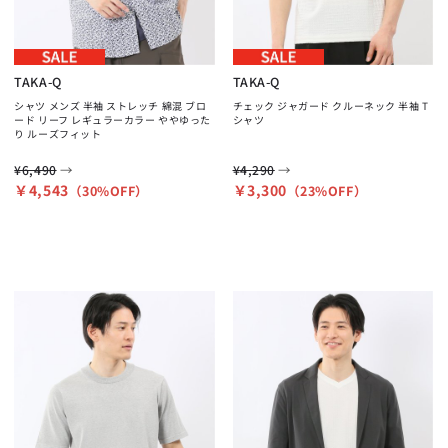
TAKA-Q
TAKA-Q
シャツ メンズ 半袖 ストレッチ 綿混 ブロ
チェック ジャガード クルーネック 半袖 T
ード リーフ レギュラーカラー ややゆった
シャツ
り ルーズフィット
→
→
¥6,490
¥4,290
￥4,543
￥3,300
（30%OFF）
（23%OFF）