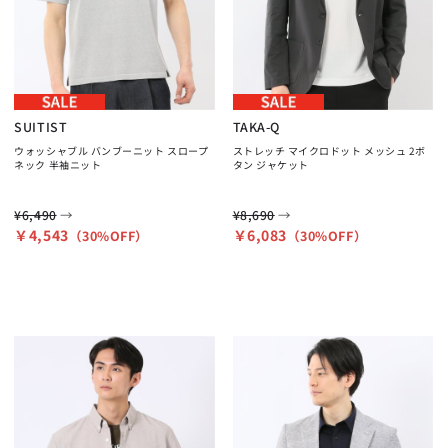
SUITIST
TAKA-Q
ウォッシャブル バンブーニット スロープ
ストレッチ マイクロドット メッシュ 2ボ
ネック 半袖ニット
タン ジャケット
→
→
¥6,490
¥8,690
￥4,543
￥6,083
（30%OFF）
（30%OFF）