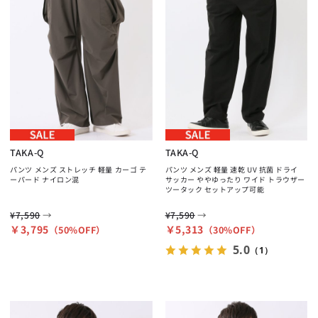
TAKA-Q
TAKA-Q
パンツ メンズ ストレッチ 軽量 カーゴ テ
パンツ メンズ 軽量 速乾 UV 抗菌 ドライ
ーパード ナイロン混
サッカー ややゆったり ワイド トラウザー
ツータック セットアップ可能
→
→
¥7,590
¥7,590
￥3,795
￥5,313
（50%OFF）
（30%OFF）
5.0
（1）