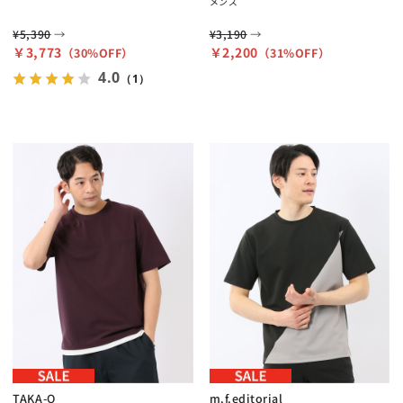
メンズ
→
→
¥5,390
¥3,190
￥3,773
￥2,200
（30%OFF）
（31%OFF）
4.0
（1）
TAKA-Q
m.f.editorial