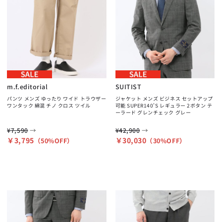
m.f.editorial
SUITIST
パンツ メンズ ゆったり ワイド トラウザー
ジャケット メンズ ビジネス セットアップ
ワンタック 綿混 チノ クロス ツイル
可能 SUPER140'S レギュラー 2ボタン テ
ーラード グレンチェック グレー
→
→
¥7,590
¥42,900
￥3,795
￥30,030
（50%OFF）
（30%OFF）