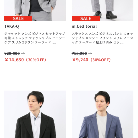
TAKA-Q
m.f.editorial
ジャケット メンズ ビジネス セットアップ
スラックス メンズ ビジネス パンツ ウォッ
可能 ストレッチ ウォッシャブル イージー
シャブル メッシュ プリント スリム ノータ
ケア スリム 2ボタン テーラード ....
ック テーパード 裾上げ済み セッ ....
→
→
¥20,900
¥13,200
￥14,630
￥9,240
（30%OFF）
（30%OFF）