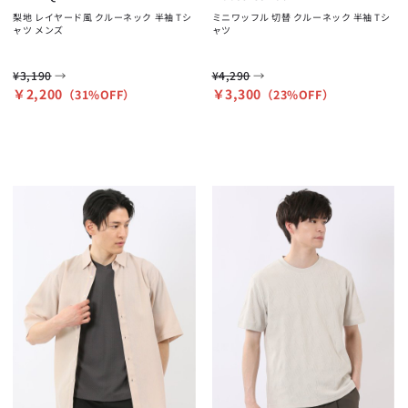
梨地 レイヤード風 クルーネック 半袖 Tシ
ミニワッフル 切替 クルーネック 半袖 Tシ
ャツ メンズ
ャツ
→
→
¥3,190
¥4,290
￥2,200
￥3,300
（31%OFF）
（23%OFF）