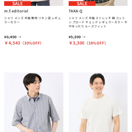
m.f.editorial
TAKA-Q
シャツ メンズ 半袖 無地 リネン混 レギュ
シャツ メンズ 半袖 ストレッチ 綿 コット
ラーカラー
ン ブロード チェック レギュラーカラー や
やゆったり ルーズフィット
→
→
¥6,490
¥5,390
￥4,543
￥3,300
（30%OFF）
（38%OFF）