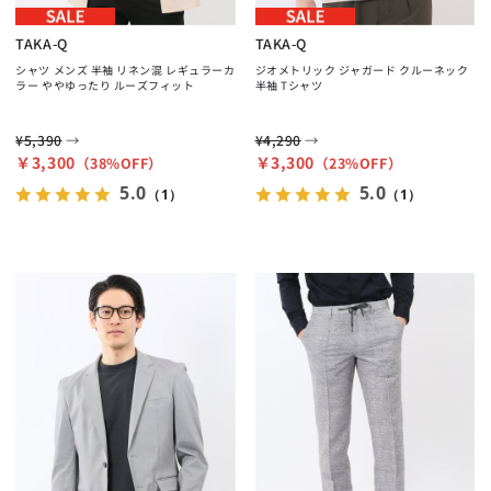
TAKA-Q
TAKA-Q
シャツ メンズ 半袖 リネン混 レギュラーカ
ジオメトリック ジャガード クルーネック
ラー ややゆったり ルーズフィット
半袖 Tシャツ
→
→
¥5,390
¥4,290
￥3,300
￥3,300
（38%OFF）
（23%OFF）
5.0
5.0
（1）
（1）