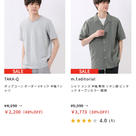
TAKA-Q
m.f.editorial
ポップコーン ボーダー Vネック 半袖 Tシ
シャツ メンズ 半袖 無地 リネン調 ピンタ
ャツ
ック オープンカラー 開襟
→
→
¥4,290
¥5,390
￥2,200
￥3,773
（48%OFF）
（30%OFF）
4.0
（1）