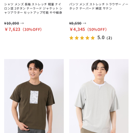
シャツ メンズ 長袖 ストレッチ 軽量 ナイ
パンツ メンズ ストレッチ トラウザー ノー
ロン混 2ボタン テーラード ジャケット シ
タック テーパード 綿混 サテン
ャツアウター セットアップ可能 やや細身
→
→
¥10,890
¥8,690
￥7,623
￥4,345
（30%OFF）
（50%OFF）
5.0
（2）