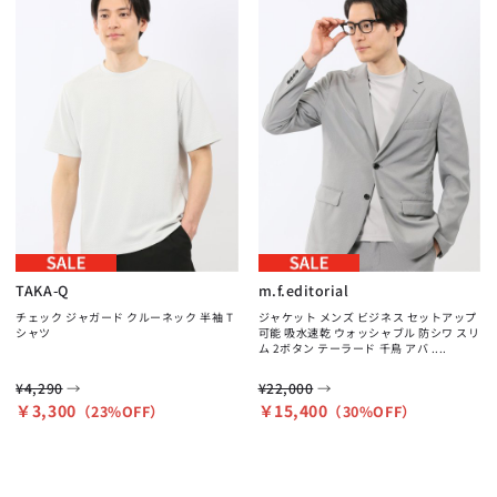
TAKA-Q
m.f.editorial
チェック ジャガード クルーネック 半袖 T
ジャケット メンズ ビジネス セットアップ
シャツ
可能 吸水速乾 ウォッシャブル 防シワ スリ
ム 2ボタン テーラード 千鳥 アバ ....
→
→
¥4,290
¥22,000
￥3,300
￥15,400
（23%OFF）
（30%OFF）