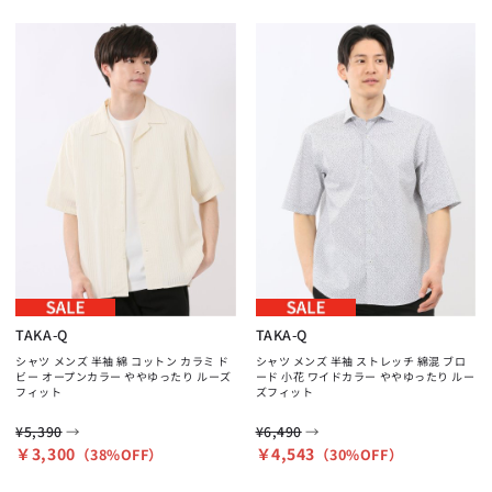
TAKA-Q
TAKA-Q
シャツ メンズ 半袖 綿 コットン カラミ ド
シャツ メンズ 半袖 ストレッチ 綿混 ブロ
ビー オープンカラー ややゆったり ルーズ
ード 小花 ワイドカラー ややゆったり ルー
フィット
ズフィット
→
→
¥5,390
¥6,490
￥3,300
￥4,543
（38%OFF）
（30%OFF）