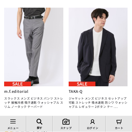
m.f.editorial
TAKA-Q
スラックス メンズ ビジネス パンツ ストレ
ジャケット メンズ ビジネス セットアップ
ッチ 接触冷感 吸汗速乾 ウォッシャブル ス
可能 ストレッチ 吸水速乾 防シワ ウォッシ
リム ノータック テーパード
ャブル レギュラー 2ボタン テー ....
→
→
¥11,000
¥20,900
￥7,700
￥14,630
（30%OFF）
（30%OFF）
メニュー
スナップ
ログイン
カート
探す
1.7
（3）