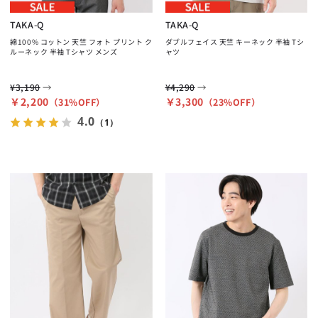
TAKA-Q
TAKA-Q
綿100% コットン 天竺 フォト プリント ク
ダブルフェイス 天竺 キーネック 半袖 Tシ
ルーネック 半袖 Tシャツ メンズ
ャツ
→
→
¥3,190
¥4,290
￥2,200
￥3,300
（31%OFF）
（23%OFF）
4.0
（1）