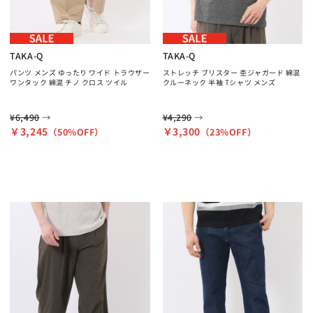
TAKA-Q
TAKA-Q
パンツ メンズ ゆったり ワイド トラウザー
ストレッチ ブリスター 杢ジャガード 綿混
ワンタック 綿混 チノ クロス ツイル
クルーネック 半袖 Tシャツ メンズ
→
→
¥6,490
¥4,290
￥3,245
￥3,300
（50%OFF）
（23%OFF）