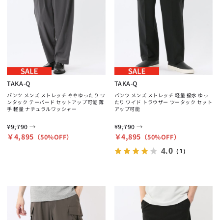
TAKA-Q
TAKA-Q
パンツ メンズ ストレッチ ややゆったり ワ
パンツ メンズ ストレッチ 軽量 撥水 ゆっ
ンタック テーパード セットアップ可能 薄
たり ワイド トラウザー ツータック セット
手 軽量 ナチュラルワッシャー
アップ可能
→
→
¥9,790
¥9,790
￥4,895
￥4,895
（50%OFF）
（50%OFF）
4.0
（1）