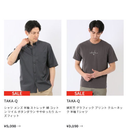
TAKA-Q
TAKA-Q
シャツ メンズ 半袖 ストレッチ 綿 コット
綿天竺 グラフィック プリント クルーネッ
ン ツイル ボタンダウン ややゆったり ルー
ク 半袖 Tシャツ
ズフィット
→
→
¥5,390
¥3,190