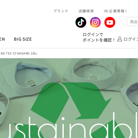
R/企業情報
ブランド
ピックアップ情報
店舗検索
IR/企業情報
企業情報
公式アプリ
MEN'S シャツ
ジャケット
スラックス
ジャケット/アウター
T/Q -Ladies’
「静謐(せいひつ)な美しさが宿る、
業績推移
メンバーズカード
ログインで
洗練された佇まい。
EN
BIG SIZE
ログイ
ポイントを確認！
余計なものを削ぎ落とし、
IRライブラリ
ショッピングモール一覧
オーダースーツ
カジュアルパンツ
ブラウス
ネクタイ
細部まで計算されたシルエットが、
気品と清潔感を纏わせる。
株式情報
洋服のお直しサービス
EX STANDARD 100」
控えめでありながら、
フォーマル
ワンピース
アンダーウェア
凛とした存在感を放つ装い。
MEN'S シャツ
ジャケット
スラックス
ジャケット/アウター
T/Q -Ladies’
バッグ
ファッション雑貨
「静謐(せいひつ)な美しさが宿る、
DRAW
洗練された佇まい。
余計なものを削ぎ落とし、
オーダースーツ
カジュアルパンツ
ブラウス
ネクタイ
性別にとらわれない
細部まで計算されたシルエットが、
デザインを中心に展開
アウトレット
気品と清潔感を纏わせる。
シンプルかつ機能的で、
控えめでありながら、
誰もが心地よく着られるアイテム
フォーマル
ワンピース
アンダーウェア
凛とした存在感を放つ装い。
トレンドに敏感でありながら、
普遍的な魅力を持つデザイン
お客様が自由に
コーディネートできるよう、
バッグ
ファッション雑貨
アイテムを選ぶ楽しさを提案
DRAW