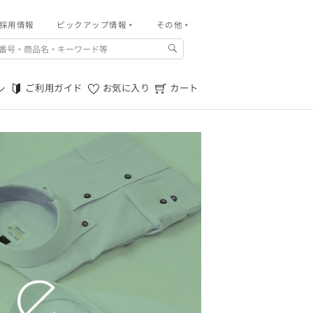
採用情報
その他
ピックアップ情報
その他
ご利用ガイド
m.f.editorial -Men’s
「対照的な魅力が交差し、
ご利用規約
それぞれの強みを生かしながら
ご利用ガイド
お気に入り
カート
ン
生まれる、新しいかたち。
特定商取引法に基づく表記
異なるものが引き寄せ合い、
重なり合うことで、
プライバシーポリシー
洗練された美しさが生まれる。
そこには、絶妙なバランスと、
店舗物件募集
今までにない輝きが宿る。」
お問い合わせ
m.f.editorial -Men’s
「対照的な魅力が交差し、
SUITIST(READY TO WEAR)
それぞれの強みを生かしながら
生まれる、新しいかたち。
「Simplicity & Quality
異なるものが引き寄せ合い、
シンプルでいて上質を追求し、
重なり合うことで、
スーツをただの仕事着ではなく、
洗練された美しさが生まれる。
装う喜びを知る大人のための
そこには、絶妙なバランスと、
ファッションへと昇華させる。」
今までにない輝きが宿る。」
SUITIST(READY TO WEAR)