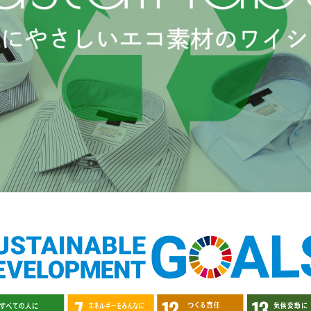
性別にとらわれない
デザインを中心に展開
アウトレット
GRAND-BACK
シンプルかつ機能的で、
誰もが心地よく着られるアイテム
「自分らしくスタイリッシュに、
トレンドに敏感でありながら、
サイズにとらわれず、
普遍的な魅力を持つデザイン
ファッションをもっと楽しみたい。
お客様が自由に
ただ着られる服ではなく、
コーディネートできるよう、
本当に着たい服をもっと自由に、
アイテムを選ぶ楽しさを提案
自分らしいスタイルを
楽しむ大人へ。」
GRAND-BACK
「自分らしくスタイリッシュに、
サイズにとらわれず、
ファッションをもっと楽しみたい。
ただ着られる服ではなく、
本当に着たい服をもっと自由に、
自分らしいスタイルを
楽しむ大人へ。」