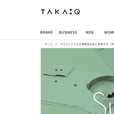
ALLITEM
ALLITEM
ALLITEM
ALLITEM
ブランド
I
店舗検索
ビジネス総合トップ
トップス
トップス
トップス
MEN'S スーツ
ワイシャツ
ジャケット
ワイシャツ
T/Q -Men’s
「静謐(せいひつ)な美しさが宿る、
採用情報
洗練された佇まい。
BRAND
BUSINESS
MEN
WOM
余計なものを削ぎ落とし、
MEN'S ジャケット
スラックス
スカート
パンツ
MEN'S パンツ
スーツ
スーツ
スーツ
細部まで計算されたシルエットが、
気品と清潔感を纏わせる。
ホーム
>
サスティナブルな環境型社会に貢献する「OEKO T
控えめでありながら、
ALLITEM
ALLITEM
ALLITEM
ALLITEM
アウター/コート
カジュアルパンツ
シューズ
ネクタイ
アウター/コート
バッグ
凛とした存在感を放つ装い。
ビジネス総合トップ
トップス
トップス
トップス
MEN'S スーツ
ワイシャツ
ジャケット
ワイシャツ
T/Q -Men’s
シューズ
ベルト
ファッション雑貨
ベルト
バッグ
アウトレット
「静謐(せいひつ)な美しさが宿る、
m.f.editorial -Ladies’
洗練された佇まい。
余計なものを削ぎ落とし、
MEN'S ジャケット
スラックス
スカート
パンツ
MEN'S パンツ
スーツ
スーツ
スーツ
「対照的な魅力が交差し、
細部まで計算されたシルエットが、
それぞれの強みを生かしながら
ビジネス小物
アウトレット
ファッション雑貨
気品と清潔感を纏わせる。
生まれる、新しいかたち。
控えめでありながら、
異なるものが引き寄せ合い、
アウター/コート
カジュアルパンツ
シューズ
ネクタイ
アウター/コート
バッグ
凛とした存在感を放つ装い。
重なり合うことで、
洗練された美しさが生まれる。
そこには、絶妙なバランスと、
今までにない輝きが宿る。」
シューズ
ベルト
ファッション雑貨
ベルト
バッグ
アウトレット
m.f.editorial -Ladies’