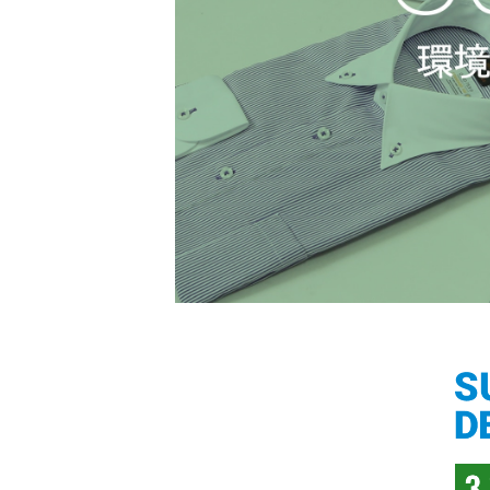
「対照的な魅力が交差し、
それぞれの強みを生かしながら
ビジネス小物
アウトレット
ファッション雑貨
オーダースーツ(SUITIST)
生まれる、新しいかたち。
異なるものが引き寄せ合い、
「妥協なき技術と洗練された美意識、
重なり合うことで、
日本の名匠が、
洗練された美しさが生まれる。
あなただけの一着を創り上げます。」
そこには、絶妙なバランスと、
今までにない輝きが宿る。」
オーダースーツ(SUITIST)
「妥協なき技術と洗練された美意識、
日本の名匠が、
あなただけの一着を創り上げます。」