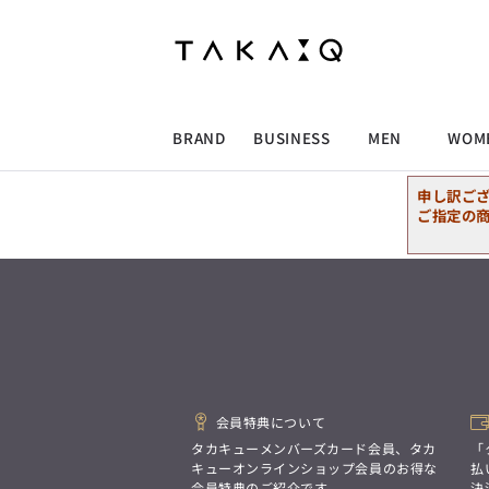
ALLITEM
ALLITEM
ALLITEM
ALLITEM
ブランド
I
店舗検索
ビジネス総合トップ
トップス
トップス
トップス
MEN'S スーツ
ワイシャツ
ジャケット
ワイシャツ
T/Q -Men’s
「静謐(せいひつ)な美しさが宿る、
採用情報
洗練された佇まい。
BRAND
BUSINESS
MEN
WOM
余計なものを削ぎ落とし、
MEN'S ジャケット
スラックス
スカート
パンツ
MEN'S パンツ
スーツ
スーツ
スーツ
細部まで計算されたシルエットが、
気品と清潔感を纏わせる。
申し訳ご
控えめでありながら、
ALLITEM
ALLITEM
ALLITEM
ALLITEM
アウター/コート
カジュアルパンツ
シューズ
ネクタイ
アウター/コート
バッグ
凛とした存在感を放つ装い。
ご指定の
ビジネス総合トップ
トップス
トップス
トップス
MEN'S スーツ
ワイシャツ
ジャケット
ワイシャツ
T/Q -Men’s
シューズ
ベルト
ファッション雑貨
ベルト
バッグ
アウトレット
「静謐(せいひつ)な美しさが宿る、
m.f.editorial -Ladies’
洗練された佇まい。
余計なものを削ぎ落とし、
MEN'S ジャケット
スラックス
スカート
パンツ
MEN'S パンツ
スーツ
スーツ
スーツ
「対照的な魅力が交差し、
細部まで計算されたシルエットが、
それぞれの強みを生かしながら
ビジネス小物
アウトレット
ファッション雑貨
気品と清潔感を纏わせる。
生まれる、新しいかたち。
控えめでありながら、
異なるものが引き寄せ合い、
アウター/コート
カジュアルパンツ
シューズ
ネクタイ
アウター/コート
バッグ
凛とした存在感を放つ装い。
重なり合うことで、
洗練された美しさが生まれる。
会員特典について
そこには、絶妙なバランスと、
今までにない輝きが宿る。」
シューズ
ベルト
ファッション雑貨
ベルト
バッグ
アウトレット
タカキューメンバーズカード会員、タカ
「
m.f.editorial -Ladies’
キューオンラインショップ会員のお得な
払
会員特典のご紹介です。
決