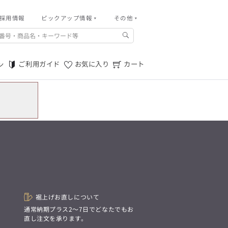
採用情報
その他
ピックアップ情報
その他
ご利用ガイド
m.f.editorial -Men’s
「対照的な魅力が交差し、
ご利用規約
それぞれの強みを生かしながら
ご利用ガイド
お気に入り
カート
ン
生まれる、新しいかたち。
特定商取引法に基づく表記
異なるものが引き寄せ合い、
重なり合うことで、
プライバシーポリシー
洗練された美しさが生まれる。
そこには、絶妙なバランスと、
店舗物件募集
今までにない輝きが宿る。」
お問い合わせ
m.f.editorial -Men’s
「対照的な魅力が交差し、
SUITIST(READY TO WEAR)
それぞれの強みを生かしながら
生まれる、新しいかたち。
「Simplicity & Quality
異なるものが引き寄せ合い、
シンプルでいて上質を追求し、
重なり合うことで、
スーツをただの仕事着ではなく、
洗練された美しさが生まれる。
装う喜びを知る大人のための
そこには、絶妙なバランスと、
ファッションへと昇華させる。」
今までにない輝きが宿る。」
裾上げお直しについて
。
通常納期プラス2〜7日でどなたでもお
SUITIST(READY TO WEAR)
直し注文を承ります。