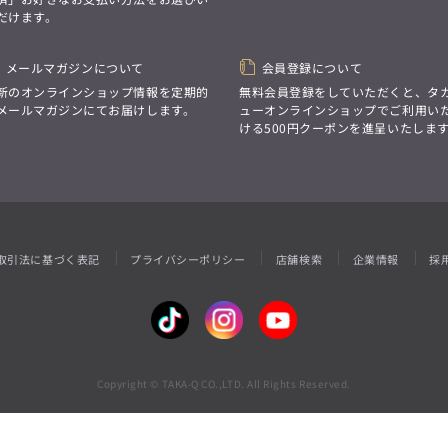
性別にとらわれない
だけます。
デザインを中心に展開
アウトレット
GRAND-BACK
シンプルかつ機能的で、
誰もが心地よく着られるアイテム
「自分らしくスタイリッシュに、
トレンドに敏感でありながら、
メールマガジンについて
会員登録について
サイズにとらわれず、
普遍的な魅力を持つデザイン
ファッションをもっと楽しみたい。
新のオンラインショップ情報を定期的
無料会員登録をしていただくと、タ
お客様が自由に
ただ着られる服ではなく、
メールマガジンにてお届けします。
ューオンラインショップでご利用い
コーディネートできるよう、
本当に着たい服をもっと自由に、
ける500円クーポンを進呈いたしま
アイテムを選ぶ楽しさを提案
自分らしいスタイルを
楽しむ大人へ。」
GRAND-BACK
「自分らしくスタイリッシュに、
サイズにとらわれず、
ファッションをもっと楽しみたい。
ただ着られる服ではなく、
取引法に基づく表記
プライバシーポリシー
店舗検索
企業情報
採
本当に着たい服をもっと自由に、
自分らしいスタイルを
楽しむ大人へ。」
Copyright © TAKA-Q CO.,LTD. All Rights Reserved.