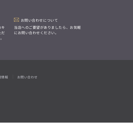
「Simplicity & Quality
シンプルでいて上質を追求し、
スーツをただの仕事着ではなく、
装う喜びを知る大人のための
ファッションへと昇華させる。」
お問い合わせについて
カキ
当店へのご要望がありましたら、お気軽
ただ
にお問い合わせください。
す。
用情報
お問い合わせ