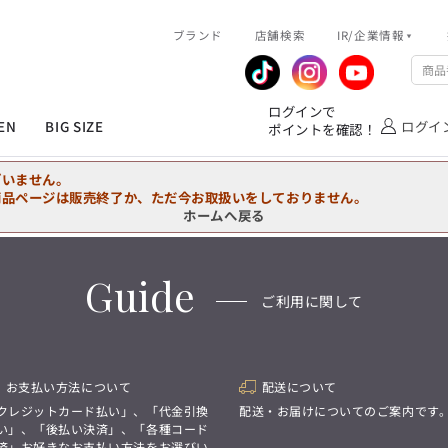
R/企業情報
ブランド
ピックアップ情報
店舗検索
IR/企業情報
企業情報
公式アプリ
MEN'S シャツ
ジャケット
スラックス
ジャケット/アウター
T/Q -Ladies’
「静謐(せいひつ)な美しさが宿る、
業績推移
メンバーズカード
ログインで
洗練された佇まい。
EN
BIG SIZE
ログイ
ポイントを確認！
余計なものを削ぎ落とし、
IRライブラリ
ショッピングモール一覧
オーダースーツ
カジュアルパンツ
ブラウス
ネクタイ
細部まで計算されたシルエットが、
気品と清潔感を纏わせる。
株式情報
洋服のお直しサービス
ざいません。
控えめでありながら、
フォーマル
ワンピース
アンダーウェア
凛とした存在感を放つ装い。
商品ページは販売終了か、ただ今お取扱いをしておりません。
ホームへ戻る
MEN'S シャツ
ジャケット
スラックス
ジャケット/アウター
T/Q -Ladies’
バッグ
ファッション雑貨
「静謐(せいひつ)な美しさが宿る、
DRAW
洗練された佇まい。
Guide
余計なものを削ぎ落とし、
オーダースーツ
カジュアルパンツ
ブラウス
ネクタイ
性別にとらわれない
ご利用に関して
細部まで計算されたシルエットが、
デザインを中心に展開
アウトレット
気品と清潔感を纏わせる。
シンプルかつ機能的で、
控えめでありながら、
誰もが心地よく着られるアイテム
フォーマル
ワンピース
アンダーウェア
凛とした存在感を放つ装い。
トレンドに敏感でありながら、
普遍的な魅力を持つデザイン
お支払い方法について
配送について
お客様が自由に
コーディネートできるよう、
バッグ
ファッション雑貨
クレジットカード払い」、「代金引換
配送・お届けについてのご案内です
アイテムを選ぶ楽しさを提案
DRAW
い」、「後払い決済」、「各種コード
済」お好きなお支払い方法をお選びい