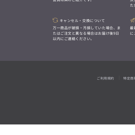
「対照的な魅力が交差し、
た
それぞれの強みを生かしながら
ビジネス小物
アウトレット
ファッション雑貨
オーダースーツ(SUITIST)
生まれる、新しいかたち。
異なるものが引き寄せ合い、
「妥協なき技術と洗練された美意識、
重なり合うことで、
キャンセル・交換について
日本の名匠が、
洗練された美しさが生まれる。
あなただけの一着を創り上げます。」
万一商品が破損・汚損していた場合、ま
最
そこには、絶妙なバランスと、
たはご注文と異なる場合はお届け後9日
に
今までにない輝きが宿る。」
以内にご連絡ください。
オーダースーツ(SUITIST)
「妥協なき技術と洗練された美意識、
日本の名匠が、
あなただけの一着を創り上げます。」
ご利用規約
特定商