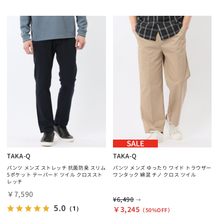
TAKA-Q
TAKA-Q
パンツ メンズ ストレッチ 抗菌防臭 スリム
パンツ メンズ ゆったり ワイド トラウザー
5ポケット テーパード ツイル クロススト
ワンタック 綿混 チノ クロス ツイル
レッチ
￥7,590
¥6,490
→
5.0
（1）
￥3,245
（50%OFF）