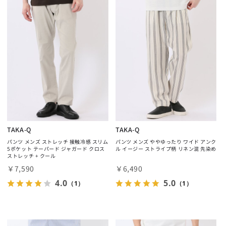
TAKA-Q
TAKA-Q
パンツ メンズ ストレッチ 接触冷感 スリム
パンツ メンズ ややゆったり ワイド アンク
5ポケット テーパード ジャガード クロス
ル イージー ストライプ柄 リネン混 先染め
ストレッチ + クール
￥7,590
￥6,490
4.0
5.0
（1）
（1）