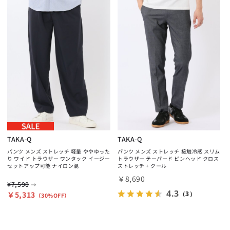
TAKA-Q
TAKA-Q
パンツ メンズ ストレッチ 軽量 ややゆった
パンツ メンズ ストレッチ 接触冷感 スリム
り ワイド トラウザー ワンタック イージー
トラウザー テーパード ピンヘッド クロス
セットアップ可能 ナイロン混
ストレッチ + クール
￥8,690
¥7,590
→
4.3
￥5,313
（3）
（30%OFF）