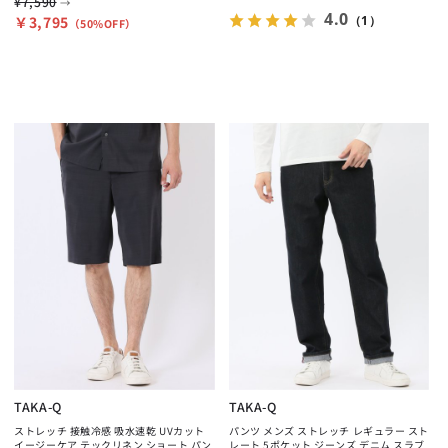
¥7,590
→
4.0
￥3,795
（1）
（50%OFF）
TAKA-Q
TAKA-Q
ストレッチ 接触冷感 吸水速乾 UVカット
パンツ メンズ ストレッチ レギュラー スト
イージーケア テックリネン ショート パン
レート 5ポケット ジーンズ デニム スラブ