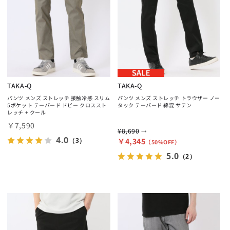
TAKA-Q
TAKA-Q
パンツ メンズ ストレッチ 接触冷感 スリム
パンツ メンズ ストレッチ トラウザー ノー
5ポケット テーパード ドビー クロススト
タック テーパード 綿混 サテン
レッチ + クール
￥7,590
¥8,690
→
4.0
（3）
￥4,345
（50%OFF）
5.0
（2）