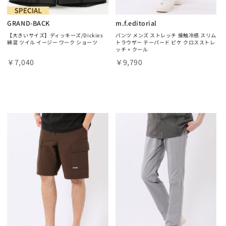
GRAND-BACK
m.f.editorial
【大きいサイズ】ディッキーズ/Dickies
パンツ メンズ ストレッチ 接触冷感 スリム
綿混 ツイル イージー ワーク ショーツ
トラウザー テーパード ピケ クロスストレ
ッチ + クール
￥7,040
￥9,790