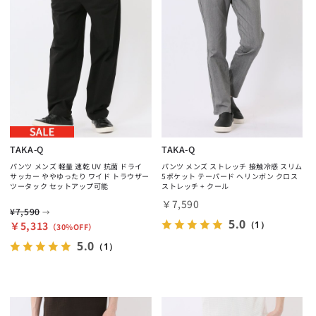
TAKA-Q
TAKA-Q
パンツ メンズ 軽量 速乾 UV 抗菌 ドライ
パンツ メンズ ストレッチ 接触冷感 スリム
サッカー ややゆったり ワイド トラウザー
5ポケット テーパード ヘリンボン クロス
ツータック セットアップ可能
ストレッチ + クール
￥7,590
¥7,590
→
5.0
￥5,313
（1）
（30%OFF）
5.0
（1）