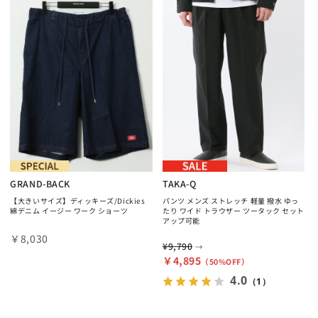
GRAND-BACK
TAKA-Q
【大きいサイズ】ディッキーズ/Dickies
パンツ メンズ ストレッチ 軽量 撥水 ゆっ
綿デニム イージー ワーク ショーツ
たり ワイド トラウザー ツータック セット
アップ可能
￥8,030
¥9,790
→
￥4,895
（50%OFF）
4.0
（1）