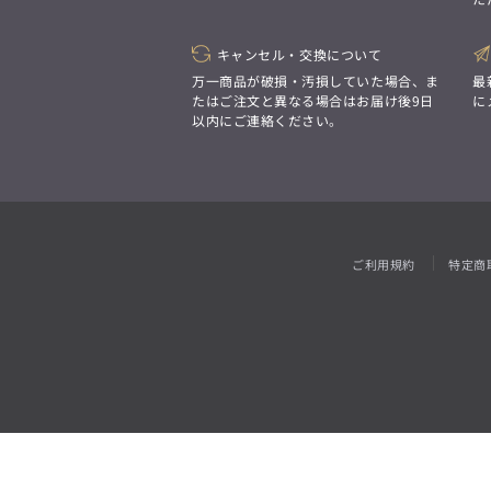
「対照的な魅力が交差し、
それぞれの強みを生かしながら
ビジネス小物
アウトレット
ファッション雑貨
オーダースーツ(SUITIST)
生まれる、新しいかたち。
異なるものが引き寄せ合い、
キャンセル・交換について
「妥協なき技術と洗練された美意識、
重なり合うことで、
日本の名匠が、
万一商品が破損・汚損していた場合、ま
最
洗練された美しさが生まれる。
あなただけの一着を創り上げます。」
たはご注文と異なる場合はお届け後9日
に
そこには、絶妙なバランスと、
以内にご連絡ください。
今までにない輝きが宿る。」
オーダースーツ(SUITIST)
「妥協なき技術と洗練された美意識、
日本の名匠が、
ご利用規約
特定商
あなただけの一着を創り上げます。」