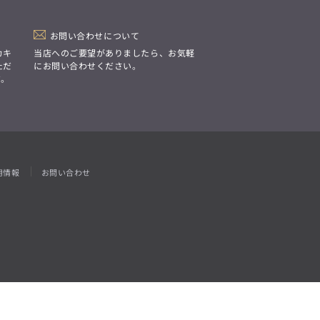
「Simplicity & Quality
シンプルでいて上質を追求し、
スーツをただの仕事着ではなく、
装う喜びを知る大人のための
お問い合わせについて
ファッションへと昇華させる。」
カキ
当店へのご要望がありましたら、お気軽
ただ
にお問い合わせください。
す。
用情報
お問い合わせ