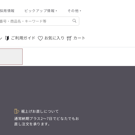
採用情報
その他
ピックアップ情報
その他
ご利用ガイド
m.f.editorial -Men’s
「対照的な魅力が交差し、
ご利用規約
それぞれの強みを生かしながら
ご利用ガイド
お気に入り
カート
ン
生まれる、新しいかたち。
特定商取引法に基づく表記
異なるものが引き寄せ合い、
重なり合うことで、
プライバシーポリシー
洗練された美しさが生まれる。
そこには、絶妙なバランスと、
店舗物件募集
今までにない輝きが宿る。」
お問い合わせ
m.f.editorial -Men’s
「対照的な魅力が交差し、
SUITIST(READY TO WEAR)
それぞれの強みを生かしながら
生まれる、新しいかたち。
「Simplicity & Quality
異なるものが引き寄せ合い、
シンプルでいて上質を追求し、
重なり合うことで、
スーツをただの仕事着ではなく、
洗練された美しさが生まれる。
装う喜びを知る大人のための
そこには、絶妙なバランスと、
ファッションへと昇華させる。」
今までにない輝きが宿る。」
裾上げお直しについて
。
通常納期プラス2〜7日でどなたでもお
直し注文を承ります。
SUITIST(READY TO WEAR)