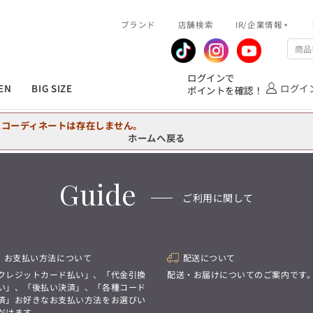
R/企業情報
ブランド
ピックアップ情報
店舗検索
IR/企業情報
企業情報
公式アプリ
MEN'S シャツ
ジャケット
スラックス
ジャケット/アウター
T/Q -Ladies’
「静謐(せいひつ)な美しさが宿る、
業績推移
メンバーズカード
ログインで
洗練された佇まい。
EN
BIG SIZE
ログイ
ポイントを確認！
余計なものを削ぎ落とし、
IRライブラリ
ショッピングモール一覧
オーダースーツ
カジュアルパンツ
ブラウス
ネクタイ
細部まで計算されたシルエットが、
気品と清潔感を纏わせる。
株式情報
洋服のお直しサービス
たコーディネートは存在しません。
控えめでありながら、
フォーマル
ワンピース
アンダーウェア
凛とした存在感を放つ装い。
ホームへ戻る
MEN'S シャツ
ジャケット
スラックス
ジャケット/アウター
T/Q -Ladies’
バッグ
ファッション雑貨
「静謐(せいひつ)な美しさが宿る、
Guide
DRAW
洗練された佇まい。
ご利用に関して
余計なものを削ぎ落とし、
オーダースーツ
カジュアルパンツ
ブラウス
ネクタイ
性別にとらわれない
細部まで計算されたシルエットが、
デザインを中心に展開
アウトレット
気品と清潔感を纏わせる。
シンプルかつ機能的で、
控えめでありながら、
誰もが心地よく着られるアイテム
フォーマル
ワンピース
アンダーウェア
凛とした存在感を放つ装い。
トレンドに敏感でありながら、
お支払い方法について
配送について
普遍的な魅力を持つデザイン
お客様が自由に
クレジットカード払い」、「代金引換
配送・お届けについてのご案内です
コーディネートできるよう、
バッグ
ファッション雑貨
い」、「後払い決済」、「各種コード
アイテムを選ぶ楽しさを提案
DRAW
済」お好きなお支払い方法をお選びい
だけます。