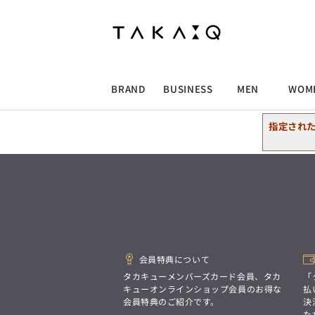
ALLITEM
ALLITEM
ALLITEM
ALLITEM
ブランド
I
店舗検索
ビジネス総合トップ
トップス
トップス
トップス
MEN'S スーツ
ワイシャツ
ジャケット
ワイシャツ
T/Q -Men’s
「静謐(せいひつ)な美しさが宿る、
採用情報
洗練された佇まい。
BRAND
BUSINESS
MEN
WOM
余計なものを削ぎ落とし、
MEN'S ジャケット
スラックス
スカート
パンツ
MEN'S パンツ
スーツ
スーツ
スーツ
細部まで計算されたシルエットが、
気品と清潔感を纏わせる。
指定され
控えめでありながら、
ALLITEM
ALLITEM
ALLITEM
ALLITEM
アウター/コート
カジュアルパンツ
シューズ
ネクタイ
アウター/コート
バッグ
凛とした存在感を放つ装い。
ビジネス総合トップ
トップス
トップス
トップス
MEN'S スーツ
ワイシャツ
ジャケット
ワイシャツ
T/Q -Men’s
シューズ
ベルト
ファッション雑貨
ベルト
バッグ
アウトレット
「静謐(せいひつ)な美しさが宿る、
m.f.editorial -Ladies’
洗練された佇まい。
余計なものを削ぎ落とし、
MEN'S ジャケット
スラックス
スカート
パンツ
MEN'S パンツ
スーツ
スーツ
スーツ
「対照的な魅力が交差し、
細部まで計算されたシルエットが、
それぞれの強みを生かしながら
ビジネス小物
アウトレット
ファッション雑貨
気品と清潔感を纏わせる。
生まれる、新しいかたち。
控えめでありながら、
異なるものが引き寄せ合い、
アウター/コート
カジュアルパンツ
シューズ
ネクタイ
アウター/コート
バッグ
凛とした存在感を放つ装い。
重なり合うことで、
会員特典について
洗練された美しさが生まれる。
そこには、絶妙なバランスと、
タカキューメンバーズカード会員、タカ
「
今までにない輝きが宿る。」
シューズ
ベルト
ファッション雑貨
ベルト
バッグ
アウトレット
キューオンラインショップ会員のお得な
払
m.f.editorial -Ladies’
会員特典のご紹介です。
決
た