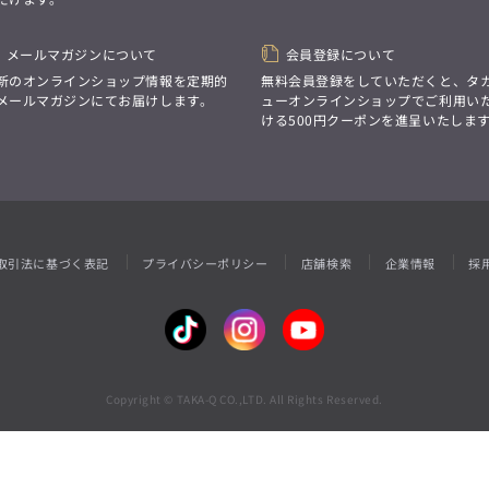
性別にとらわれない
デザインを中心に展開
アウトレット
GRAND-BACK
シンプルかつ機能的で、
誰もが心地よく着られるアイテム
メールマガジンについて
会員登録について
「自分らしくスタイリッシュに、
トレンドに敏感でありながら、
サイズにとらわれず、
新のオンラインショップ情報を定期的
無料会員登録をしていただくと、タ
普遍的な魅力を持つデザイン
ファッションをもっと楽しみたい。
メールマガジンにてお届けします。
ューオンラインショップでご利用い
お客様が自由に
ただ着られる服ではなく、
ける500円クーポンを進呈いたしま
コーディネートできるよう、
本当に着たい服をもっと自由に、
アイテムを選ぶ楽しさを提案
自分らしいスタイルを
楽しむ大人へ。」
GRAND-BACK
「自分らしくスタイリッシュに、
サイズにとらわれず、
取引法に基づく表記
プライバシーポリシー
店舗検索
企業情報
採
ファッションをもっと楽しみたい。
ただ着られる服ではなく、
本当に着たい服をもっと自由に、
自分らしいスタイルを
楽しむ大人へ。」
Copyright © TAKA-Q CO.,LTD. All Rights Reserved.