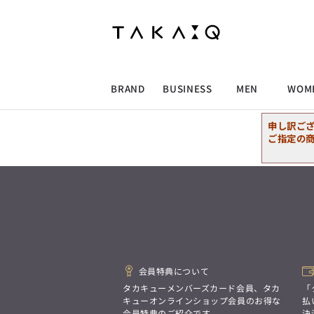
ALLITEM
ALLITEM
ALLITEM
ALLITEM
ブランド
I
店舗検索
ビジネス総合トップ
トップス
トップス
トップス
MEN'S スーツ
ワイシャツ
ジャケット
ワイシャツ
T/Q -Men’s
「静謐(せいひつ)な美しさが宿る、
採用情報
洗練された佇まい。
BRAND
BUSINESS
MEN
WOM
余計なものを削ぎ落とし、
MEN'S ジャケット
スラックス
スカート
パンツ
MEN'S パンツ
スーツ
スーツ
スーツ
細部まで計算されたシルエットが、
気品と清潔感を纏わせる。
申し訳ご
控えめでありながら、
ALLITEM
ALLITEM
ALLITEM
ALLITEM
アウター/コート
カジュアルパンツ
シューズ
ネクタイ
アウター/コート
バッグ
凛とした存在感を放つ装い。
ご指定の
ビジネス総合トップ
トップス
トップス
トップス
MEN'S スーツ
ワイシャツ
ジャケット
ワイシャツ
T/Q -Men’s
シューズ
ベルト
ファッション雑貨
ベルト
バッグ
アウトレット
「静謐(せいひつ)な美しさが宿る、
m.f.editorial -Ladies’
洗練された佇まい。
余計なものを削ぎ落とし、
MEN'S ジャケット
スラックス
スカート
パンツ
MEN'S パンツ
スーツ
スーツ
スーツ
「対照的な魅力が交差し、
細部まで計算されたシルエットが、
それぞれの強みを生かしながら
ビジネス小物
アウトレット
ファッション雑貨
気品と清潔感を纏わせる。
生まれる、新しいかたち。
控えめでありながら、
異なるものが引き寄せ合い、
アウター/コート
カジュアルパンツ
シューズ
ネクタイ
アウター/コート
バッグ
凛とした存在感を放つ装い。
重なり合うことで、
洗練された美しさが生まれる。
会員特典について
そこには、絶妙なバランスと、
今までにない輝きが宿る。」
シューズ
ベルト
ファッション雑貨
ベルト
バッグ
アウトレット
タカキューメンバーズカード会員、タカ
「
m.f.editorial -Ladies’
キューオンラインショップ会員のお得な
払
会員特典のご紹介です。
決