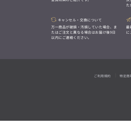
「対照的な魅力が交差し、
た
それぞれの強みを生かしながら
ビジネス小物
アウトレット
ファッション雑貨
オーダースーツ(SUITIST)
生まれる、新しいかたち。
異なるものが引き寄せ合い、
「妥協なき技術と洗練された美意識、
重なり合うことで、
キャンセル・交換について
日本の名匠が、
洗練された美しさが生まれる。
あなただけの一着を創り上げます。」
万一商品が破損・汚損していた場合、ま
最
そこには、絶妙なバランスと、
たはご注文と異なる場合はお届け後9日
に
今までにない輝きが宿る。」
以内にご連絡ください。
オーダースーツ(SUITIST)
「妥協なき技術と洗練された美意識、
日本の名匠が、
あなただけの一着を創り上げます。」
ご利用規約
特定商