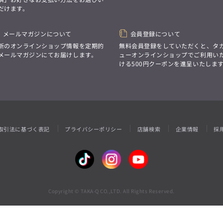
性別にとらわれない
だけます。
デザインを中心に展開
アウトレット
GRAND-BACK
シンプルかつ機能的で、
誰もが心地よく着られるアイテム
「自分らしくスタイリッシュに、
トレンドに敏感でありながら、
メールマガジンについて
会員登録について
サイズにとらわれず、
普遍的な魅力を持つデザイン
ファッションをもっと楽しみたい。
新のオンラインショップ情報を定期的
無料会員登録をしていただくと、タ
お客様が自由に
ただ着られる服ではなく、
メールマガジンにてお届けします。
ューオンラインショップでご利用い
コーディネートできるよう、
本当に着たい服をもっと自由に、
ける500円クーポンを進呈いたしま
アイテムを選ぶ楽しさを提案
自分らしいスタイルを
楽しむ大人へ。」
GRAND-BACK
「自分らしくスタイリッシュに、
サイズにとらわれず、
ファッションをもっと楽しみたい。
ただ着られる服ではなく、
取引法に基づく表記
プライバシーポリシー
店舗検索
企業情報
採
本当に着たい服をもっと自由に、
自分らしいスタイルを
楽しむ大人へ。」
Copyright © TAKA-Q CO.,LTD. All Rights Reserved.