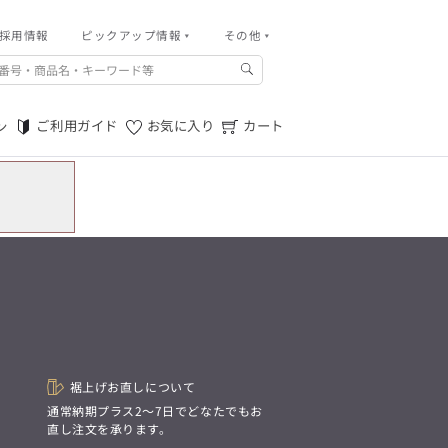
採用情報
その他
ピックアップ情報
その他
ご利用ガイド
m.f.editorial -Men’s
「対照的な魅力が交差し、
ご利用規約
それぞれの強みを生かしながら
ご利用ガイド
お気に入り
カート
ン
生まれる、新しいかたち。
特定商取引法に基づく表記
異なるものが引き寄せ合い、
重なり合うことで、
プライバシーポリシー
洗練された美しさが生まれる。
そこには、絶妙なバランスと、
店舗物件募集
今までにない輝きが宿る。」
お問い合わせ
m.f.editorial -Men’s
「対照的な魅力が交差し、
SUITIST(READY TO WEAR)
それぞれの強みを生かしながら
生まれる、新しいかたち。
「Simplicity & Quality
異なるものが引き寄せ合い、
シンプルでいて上質を追求し、
重なり合うことで、
スーツをただの仕事着ではなく、
洗練された美しさが生まれる。
装う喜びを知る大人のための
そこには、絶妙なバランスと、
ファッションへと昇華させる。」
今までにない輝きが宿る。」
裾上げお直しについて
。
通常納期プラス2〜7日でどなたでもお
SUITIST(READY TO WEAR)
直し注文を承ります。