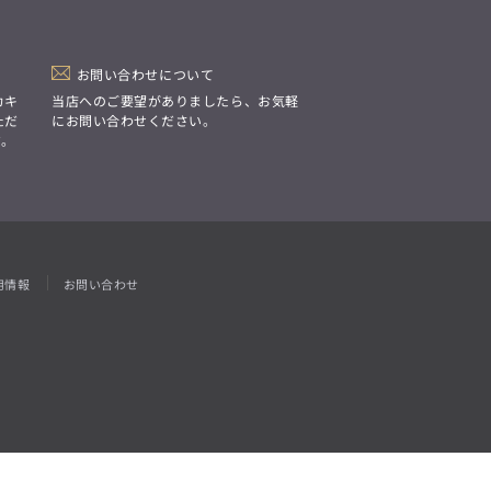
「Simplicity & Quality
シンプルでいて上質を追求し、
スーツをただの仕事着ではなく、
装う喜びを知る大人のための
ファッションへと昇華させる。」
お問い合わせについて
カキ
当店へのご要望がありましたら、お気軽
ただ
にお問い合わせください。
す。
用情報
お問い合わせ