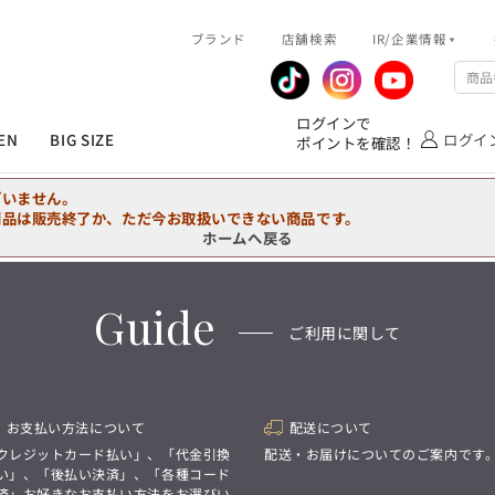
R/企業情報
ブランド
ピックアップ情報
店舗検索
IR/企業情報
企業情報
公式アプリ
MEN'S シャツ
ジャケット
スラックス
ジャケット/アウター
T/Q -Ladies’
「静謐(せいひつ)な美しさが宿る、
業績推移
メンバーズカード
ログインで
洗練された佇まい。
EN
BIG SIZE
ログイ
ポイントを確認！
余計なものを削ぎ落とし、
IRライブラリ
ショッピングモール一覧
オーダースーツ
カジュアルパンツ
ブラウス
ネクタイ
細部まで計算されたシルエットが、
気品と清潔感を纏わせる。
株式情報
洋服のお直しサービス
ざいません。
控えめでありながら、
フォーマル
ワンピース
アンダーウェア
凛とした存在感を放つ装い。
商品は販売終了か、ただ今お取扱いできない商品です。
ホームへ戻る
MEN'S シャツ
ジャケット
スラックス
ジャケット/アウター
T/Q -Ladies’
バッグ
ファッション雑貨
「静謐(せいひつ)な美しさが宿る、
DRAW
洗練された佇まい。
Guide
余計なものを削ぎ落とし、
オーダースーツ
カジュアルパンツ
ブラウス
ネクタイ
性別にとらわれない
ご利用に関して
細部まで計算されたシルエットが、
デザインを中心に展開
アウトレット
気品と清潔感を纏わせる。
シンプルかつ機能的で、
控えめでありながら、
誰もが心地よく着られるアイテム
フォーマル
ワンピース
アンダーウェア
凛とした存在感を放つ装い。
トレンドに敏感でありながら、
普遍的な魅力を持つデザイン
お支払い方法について
配送について
お客様が自由に
コーディネートできるよう、
バッグ
ファッション雑貨
クレジットカード払い」、「代金引換
配送・お届けについてのご案内です
アイテムを選ぶ楽しさを提案
DRAW
い」、「後払い決済」、「各種コード
済」お好きなお支払い方法をお選びい