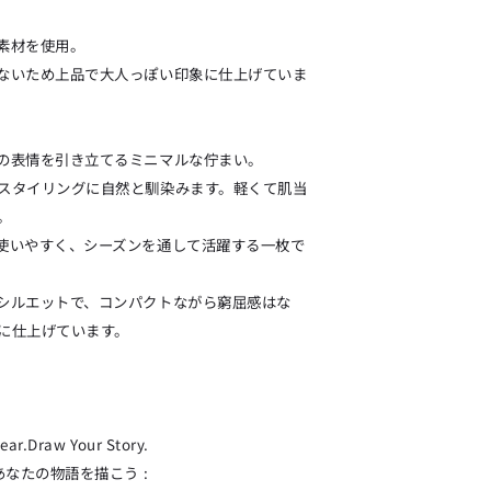
素材を使用。
ないため上品で大人っぽい印象に仕上げていま
の表情を引き立てるミニマルな佇まい。
スタイリングに自然と馴染みます。軽くて肌当
。
使いやすく、シーズンを通して活躍する一枚で
シルエットで、コンパクトながら窮屈感はな
に仕上げています。
Wear.Draw Your Story.
あなたの物語を描こう :