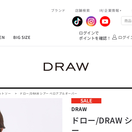
R/企業情報
ブランド
ピックアップ情報
店舗検索
IR/企業情報
企業情報
公式アプリ
MEN'S シャツ
ジャケット
スラックス
ジャケット/アウター
T/Q -Ladies’
「静謐(せいひつ)な美しさが宿る、
業績推移
メンバーズカード
ログインで
洗練された佇まい。
EN
BIG SIZE
ログイ
ポイントを確認！
余計なものを削ぎ落とし、
IRライブラリ
ショッピングモール一覧
オーダースーツ
カジュアルパンツ
ブラウス
ネクタイ
細部まで計算されたシルエットが、
気品と清潔感を纏わせる。
株式情報
洋服のお直しサービス
控えめでありながら、
フォーマル
ワンピース
アンダーウェア
凛とした存在感を放つ装い。
MEN'S シャツ
ジャケット
スラックス
ジャケット/アウター
T/Q -Ladies’
バッグ
ファッション雑貨
「静謐(せいひつ)な美しさが宿る、
DRAW
洗練された佇まい。
余計なものを削ぎ落とし、
オーダースーツ
カジュアルパンツ
ブラウス
ネクタイ
性別にとらわれない
細部まで計算されたシルエットが、
デザインを中心に展開
アウトレット
ットソー
>
ドロー/DRAW シアー ベロアプルオーバー
気品と清潔感を纏わせる。
シンプルかつ機能的で、
控えめでありながら、
誰もが心地よく着られるアイテム
フォーマル
ワンピース
アンダーウェア
凛とした存在感を放つ装い。
トレンドに敏感でありながら、
DRAW
普遍的な魅力を持つデザイン
お客様が自由に
ドロー/DRAW
コーディネートできるよう、
バッグ
ファッション雑貨
アイテムを選ぶ楽しさを提案
DRAW
ー