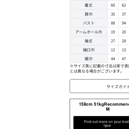
着丈
60
62
肩巾
35
37
バスト
88
94
アームホール巾
19
20
袖丈
27
28
袖口巾
12
13
裾巾
44
47
※サイズ表に記載の寸法は実寸表
とは異なる場合がございます。
サイズガイ
158cm 51kgRecommen
M
Find out more on your bo
type