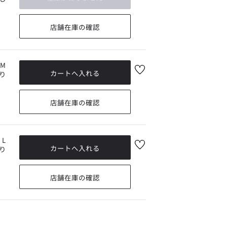
気
に
入
店舗在庫の確認
り
に
追
加
M
お
り
気
に
入
店舗在庫の確認
り
に
追
加
L
お
り
気
に
入
店舗在庫の確認
り
に
追
加