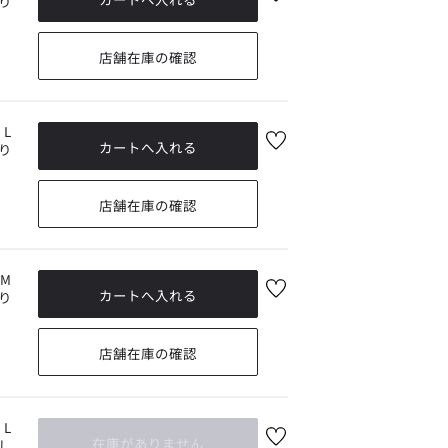
り
気
に
入
店舗在庫の確認
り
に
追
加
L
お
り
気
に
入
店舗在庫の確認
り
に
追
加
M
お
り
気
に
入
店舗在庫の確認
り
に
追
加
L
お
在庫がありません
し