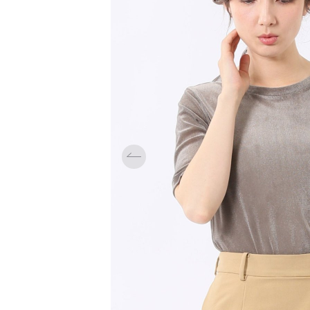
「対照的な魅力が交差し、
それぞれの強みを生かしながら
ビジネス小物
アウトレット
ファッション雑貨
オーダースーツ(SUITIST)
生まれる、新しいかたち。
異なるものが引き寄せ合い、
「妥協なき技術と洗練された美意識、
重なり合うことで、
日本の名匠が、
洗練された美しさが生まれる。
あなただけの一着を創り上げます。」
そこには、絶妙なバランスと、
今までにない輝きが宿る。」
オーダースーツ(SUITIST)
「妥協なき技術と洗練された美意識、
日本の名匠が、
あなただけの一着を創り上げます。」