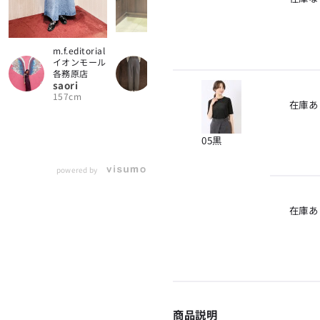
m.f.editorial
m.f.editorial
イオンモール
イオンモール
大高店
各務原店
はやしさと
saori
こ
157cm
161cm
在庫あ
05黒
powered by
在庫あ
商品説明