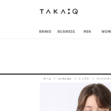
ALLITEM
ALLITEM
ALLITEM
ALLITEM
ブランド
I
店舗検索
ビジネス総合トップ
トップス
トップス
トップス
MEN'S スーツ
ワイシャツ
ジャケット
ワイシャツ
T/Q -Men’s
「静謐(せいひつ)な美しさが宿る、
採用情報
洗練された佇まい。
BRAND
BUSINESS
MEN
WOM
余計なものを削ぎ落とし、
MEN'S ジャケット
スラックス
スカート
パンツ
MEN'S パンツ
スーツ
スーツ
スーツ
細部まで計算されたシルエットが、
気品と清潔感を纏わせる。
控えめでありながら、
ALLITEM
ALLITEM
ALLITEM
ALLITEM
アウター/コート
カジュアルパンツ
シューズ
ネクタイ
アウター/コート
バッグ
凛とした存在感を放つ装い。
ビジネス総合トップ
トップス
トップス
トップス
MEN'S スーツ
ワイシャツ
ジャケット
ワイシャツ
T/Q -Men’s
シューズ
ベルト
ファッション雑貨
ベルト
バッグ
アウトレット
「静謐(せいひつ)な美しさが宿る、
m.f.editorial -Ladies’
洗練された佇まい。
余計なものを削ぎ落とし、
MEN'S ジャケット
スラックス
スカート
パンツ
MEN'S パンツ
スーツ
スーツ
スーツ
「対照的な魅力が交差し、
細部まで計算されたシルエットが、
それぞれの強みを生かしながら
ビジネス小物
アウトレット
ファッション雑貨
ホーム
>
on the day
>
トップス
>
Tシャツ/カ
気品と清潔感を纏わせる。
生まれる、新しいかたち。
控えめでありながら、
異なるものが引き寄せ合い、
アウター/コート
カジュアルパンツ
シューズ
ネクタイ
アウター/コート
バッグ
凛とした存在感を放つ装い。
重なり合うことで、
洗練された美しさが生まれる。
そこには、絶妙なバランスと、
今までにない輝きが宿る。」
シューズ
ベルト
ファッション雑貨
ベルト
バッグ
アウトレット
m.f.editorial -Ladies’