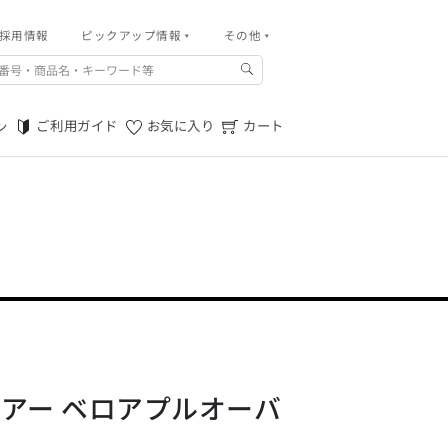
採用情報
その他
ピックアップ情報
その他
ご利用ガイド
m.f.editorial -Men’s
「対照的な魅力が交差し、
ご利用規約
それぞれの強みを生かしながら
ご利用ガイド
お気に入り
カート
ン
生まれる、新しいかたち。
特定商取引法に基づく表記
異なるものが引き寄せ合い、
重なり合うことで、
プライバシーポリシー
洗練された美しさが生まれる。
そこには、絶妙なバランスと、
店舗物件募集
今までにない輝きが宿る。」
お問い合わせ
m.f.editorial -Men’s
「対照的な魅力が交差し、
SUITIST(READY TO WEAR)
それぞれの強みを生かしながら
生まれる、新しいかたち。
「Simplicity & Quality
異なるものが引き寄せ合い、
シンプルでいて上質を追求し、
重なり合うことで、
スーツをただの仕事着ではなく、
洗練された美しさが生まれる。
装う喜びを知る大人のための
そこには、絶妙なバランスと、
ファッションへと昇華させる。」
今までにない輝きが宿る。」
 シアー ベロアプルオーバ
SUITIST(READY TO WEAR)