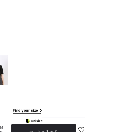
「Simplicity & Quality
シンプルでいて上質を追求し、
スーツをただの仕事着ではなく、
装う喜びを知る大人のための
ファッションへと昇華させる。」
Find your size
M
お