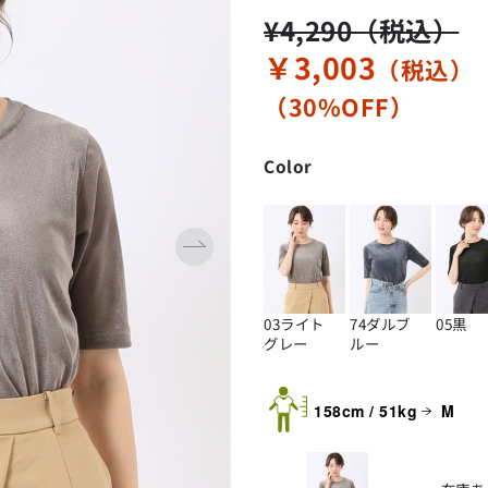
性別にとらわれない
デザインを中心に展開
アウトレット
¥4,290（税込）
GRAND-BACK
シンプルかつ機能的で、
誰もが心地よく着られるアイテム
￥3,003
「自分らしくスタイリッシュに、
（税込）
トレンドに敏感でありながら、
サイズにとらわれず、
普遍的な魅力を持つデザイン
ファッションをもっと楽しみたい。
（30%OFF）
お客様が自由に
ただ着られる服ではなく、
コーディネートできるよう、
本当に着たい服をもっと自由に、
アイテムを選ぶ楽しさを提案
自分らしいスタイルを
Color
楽しむ大人へ。」
GRAND-BACK
「自分らしくスタイリッシュに、
サイズにとらわれず、
ファッションをもっと楽しみたい。
ただ着られる服ではなく、
本当に着たい服をもっと自由に、
自分らしいスタイルを
03ライト
74ダルブ
05黒
楽しむ大人へ。」
グレー
ルー
158cm / 51kg
M