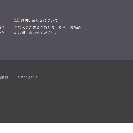
「Simplicity & Quality
シンプルでいて上質を追求し、
スーツをただの仕事着ではなく、
装う喜びを知る大人のための
ファッションへと昇華させる。」
お問い合わせについて
カキ
当店へのご要望がありましたら、お気軽
ただ
にお問い合わせください。
す。
用情報
お問い合わせ