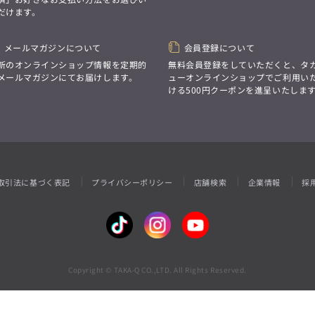
性別にとらわれない
だけます。
デザインを中心に展開
アウトレット
GRAND-BACK
シンプルかつ機能的で、
誰もが心地よく着られるアイテム
「自分らしくスタイリッシュに、
トレンドに敏感でありながら、
メールマガジンについて
会員登録について
サイズにとらわれず、
普遍的な魅力を持つデザイン
ファッションをもっと楽しみたい。
新のオンラインショップ情報を定期的
無料会員登録をしていただくと、タ
お客様が自由に
ただ着られる服ではなく、
メールマガジンにてお届けします。
ューオンラインショップでご利用い
コーディネートできるよう、
本当に着たい服をもっと自由に、
ける500円クーポンを進呈いたしま
アイテムを選ぶ楽しさを提案
自分らしいスタイルを
楽しむ大人へ。」
GRAND-BACK
「自分らしくスタイリッシュに、
サイズにとらわれず、
ファッションをもっと楽しみたい。
ただ着られる服ではなく、
取引法に基づく表記
プライバシーポリシー
店舗検索
企業情報
採
本当に着たい服をもっと自由に、
自分らしいスタイルを
楽しむ大人へ。」
Copyright © TAKA-Q CO.,LTD. All Rights Reserved.