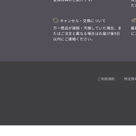
「対照的な魅力が交差し、
た
それぞれの強みを生かしながら
ビジネス小物
アウトレット
ファッション雑貨
オーダースーツ(SUITIST)
生まれる、新しいかたち。
異なるものが引き寄せ合い、
「妥協なき技術と洗練された美意識、
重なり合うことで、
キャンセル・交換について
日本の名匠が、
洗練された美しさが生まれる。
あなただけの一着を創り上げます。」
万一商品が破損・汚損していた場合、ま
最
そこには、絶妙なバランスと、
たはご注文と異なる場合はお届け後9日
に
今までにない輝きが宿る。」
以内にご連絡ください。
オーダースーツ(SUITIST)
「妥協なき技術と洗練された美意識、
日本の名匠が、
あなただけの一着を創り上げます。」
ご利用規約
特定商