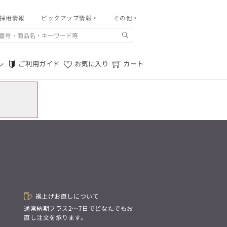
採用情報
その他
ピックアップ情報
その他
ご利用ガイド
m.f.editorial -Men’s
「対照的な魅力が交差し、
ご利用規約
それぞれの強みを生かしながら
ご利用ガイド
お気に入り
カート
ン
生まれる、新しいかたち。
特定商取引法に基づく表記
異なるものが引き寄せ合い、
重なり合うことで、
プライバシーポリシー
洗練された美しさが生まれる。
そこには、絶妙なバランスと、
店舗物件募集
今までにない輝きが宿る。」
お問い合わせ
m.f.editorial -Men’s
「対照的な魅力が交差し、
SUITIST(READY TO WEAR)
それぞれの強みを生かしながら
生まれる、新しいかたち。
「Simplicity & Quality
異なるものが引き寄せ合い、
シンプルでいて上質を追求し、
重なり合うことで、
スーツをただの仕事着ではなく、
洗練された美しさが生まれる。
装う喜びを知る大人のための
そこには、絶妙なバランスと、
ファッションへと昇華させる。」
今までにない輝きが宿る。」
裾上げお直しについて
。
通常納期プラス2〜7日でどなたでもお
SUITIST(READY TO WEAR)
直し注文を承ります。