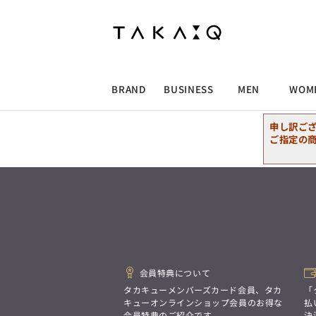
ALLITEM
ALLITEM
ALLITEM
ALLITEM
ブランド
I
店舗検索
ビジネス総合トップ
トップス
トップス
トップス
MEN'S スーツ
ワイシャツ
ジャケット
ワイシャツ
T/Q -Men’s
「静謐(せいひつ)な美しさが宿る、
採用情報
洗練された佇まい。
BRAND
BUSINESS
MEN
WOM
余計なものを削ぎ落とし、
MEN'S ジャケット
スラックス
スカート
パンツ
MEN'S パンツ
スーツ
スーツ
スーツ
細部まで計算されたシルエットが、
気品と清潔感を纏わせる。
申し訳ご
控えめでありながら、
ALLITEM
ALLITEM
ALLITEM
ALLITEM
アウター/コート
カジュアルパンツ
シューズ
ネクタイ
アウター/コート
バッグ
凛とした存在感を放つ装い。
ご指定の
ビジネス総合トップ
トップス
トップス
トップス
MEN'S スーツ
ワイシャツ
ジャケット
ワイシャツ
T/Q -Men’s
シューズ
ベルト
ファッション雑貨
ベルト
バッグ
アウトレット
「静謐(せいひつ)な美しさが宿る、
m.f.editorial -Ladies’
洗練された佇まい。
余計なものを削ぎ落とし、
MEN'S ジャケット
スラックス
スカート
パンツ
MEN'S パンツ
スーツ
スーツ
スーツ
「対照的な魅力が交差し、
細部まで計算されたシルエットが、
それぞれの強みを生かしながら
ビジネス小物
アウトレット
ファッション雑貨
気品と清潔感を纏わせる。
生まれる、新しいかたち。
控えめでありながら、
異なるものが引き寄せ合い、
アウター/コート
カジュアルパンツ
シューズ
ネクタイ
アウター/コート
バッグ
凛とした存在感を放つ装い。
重なり合うことで、
洗練された美しさが生まれる。
会員特典について
そこには、絶妙なバランスと、
今までにない輝きが宿る。」
シューズ
ベルト
ファッション雑貨
ベルト
バッグ
アウトレット
タカキューメンバーズカード会員、タカ
「
m.f.editorial -Ladies’
キューオンラインショップ会員のお得な
払
会員特典のご紹介です。
決