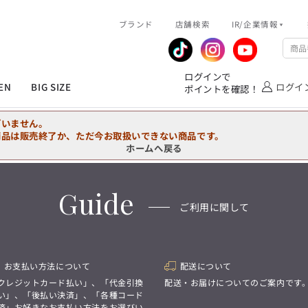
R/企業情報
ブランド
ピックアップ情報
店舗検索
IR/企業情報
企業情報
公式アプリ
MEN'S シャツ
ジャケット
スラックス
ジャケット/アウター
T/Q -Ladies’
「静謐(せいひつ)な美しさが宿る、
業績推移
メンバーズカード
ログインで
洗練された佇まい。
EN
BIG SIZE
ログイ
ポイントを確認！
余計なものを削ぎ落とし、
IRライブラリ
ショッピングモール一覧
オーダースーツ
カジュアルパンツ
ブラウス
ネクタイ
細部まで計算されたシルエットが、
気品と清潔感を纏わせる。
株式情報
洋服のお直しサービス
ざいません。
控えめでありながら、
フォーマル
ワンピース
アンダーウェア
凛とした存在感を放つ装い。
商品は販売終了か、ただ今お取扱いできない商品です。
ホームへ戻る
MEN'S シャツ
ジャケット
スラックス
ジャケット/アウター
T/Q -Ladies’
バッグ
ファッション雑貨
「静謐(せいひつ)な美しさが宿る、
DRAW
洗練された佇まい。
Guide
余計なものを削ぎ落とし、
オーダースーツ
カジュアルパンツ
ブラウス
ネクタイ
性別にとらわれない
ご利用に関して
細部まで計算されたシルエットが、
デザインを中心に展開
アウトレット
気品と清潔感を纏わせる。
シンプルかつ機能的で、
控えめでありながら、
誰もが心地よく着られるアイテム
フォーマル
ワンピース
アンダーウェア
凛とした存在感を放つ装い。
トレンドに敏感でありながら、
普遍的な魅力を持つデザイン
お支払い方法について
配送について
お客様が自由に
コーディネートできるよう、
バッグ
ファッション雑貨
クレジットカード払い」、「代金引換
配送・お届けについてのご案内です
アイテムを選ぶ楽しさを提案
DRAW
い」、「後払い決済」、「各種コード
済」お好きなお支払い方法をお選びい