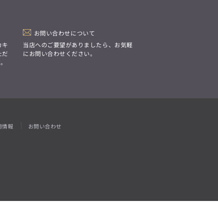
「Simplicity & Quality
シンプルでいて上質を追求し、
スーツをただの仕事着ではなく、
装う喜びを知る大人のための
ファッションへと昇華させる。」
お問い合わせについて
カキ
当店へのご要望がありましたら、お気軽
ただ
にお問い合わせください。
す。
用情報
お問い合わせ