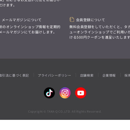
性別にとらわれない
だけます。
デザインを中心に展開
アウトレット
GRAND-BACK
シンプルかつ機能的で、
誰もが心地よく着られるアイテム
「自分らしくスタイリッシュに、
トレンドに敏感でありながら、
メールマガジンについて
会員登録について
サイズにとらわれず、
普遍的な魅力を持つデザイン
ファッションをもっと楽しみたい。
新のオンラインショップ情報を定期的
無料会員登録をしていただくと、タ
お客様が自由に
ただ着られる服ではなく、
メールマガジンにてお届けします。
ューオンラインショップでご利用い
コーディネートできるよう、
本当に着たい服をもっと自由に、
ける500円クーポンを進呈いたしま
アイテムを選ぶ楽しさを提案
自分らしいスタイルを
楽しむ大人へ。」
GRAND-BACK
「自分らしくスタイリッシュに、
サイズにとらわれず、
ファッションをもっと楽しみたい。
ただ着られる服ではなく、
取引法に基づく表記
プライバシーポリシー
店舗検索
企業情報
採
本当に着たい服をもっと自由に、
自分らしいスタイルを
楽しむ大人へ。」
Copyright © TAKA-Q CO.,LTD. All Rights Reserved.