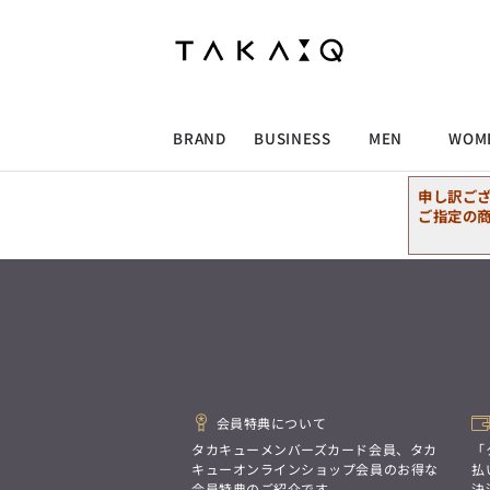
ALLITEM
ALLITEM
ALLITEM
ALLITEM
ブランド
I
店舗検索
ビジネス総合トップ
トップス
トップス
トップス
MEN'S スーツ
ワイシャツ
ジャケット
ワイシャツ
T/Q -Men’s
「静謐(せいひつ)な美しさが宿る、
採用情報
洗練された佇まい。
BRAND
BUSINESS
MEN
WOM
余計なものを削ぎ落とし、
MEN'S ジャケット
スラックス
スカート
パンツ
MEN'S パンツ
スーツ
スーツ
スーツ
細部まで計算されたシルエットが、
気品と清潔感を纏わせる。
申し訳ご
控えめでありながら、
ALLITEM
ALLITEM
ALLITEM
ALLITEM
アウター/コート
カジュアルパンツ
シューズ
ネクタイ
アウター/コート
バッグ
凛とした存在感を放つ装い。
ご指定の
ビジネス総合トップ
トップス
トップス
トップス
MEN'S スーツ
ワイシャツ
ジャケット
ワイシャツ
T/Q -Men’s
シューズ
ベルト
ファッション雑貨
ベルト
バッグ
アウトレット
「静謐(せいひつ)な美しさが宿る、
m.f.editorial -Ladies’
洗練された佇まい。
余計なものを削ぎ落とし、
MEN'S ジャケット
スラックス
スカート
パンツ
MEN'S パンツ
スーツ
スーツ
スーツ
「対照的な魅力が交差し、
細部まで計算されたシルエットが、
それぞれの強みを生かしながら
ビジネス小物
アウトレット
ファッション雑貨
気品と清潔感を纏わせる。
生まれる、新しいかたち。
控えめでありながら、
異なるものが引き寄せ合い、
アウター/コート
カジュアルパンツ
シューズ
ネクタイ
アウター/コート
バッグ
凛とした存在感を放つ装い。
重なり合うことで、
洗練された美しさが生まれる。
会員特典について
そこには、絶妙なバランスと、
今までにない輝きが宿る。」
シューズ
ベルト
ファッション雑貨
ベルト
バッグ
アウトレット
タカキューメンバーズカード会員、タカ
「
m.f.editorial -Ladies’
キューオンラインショップ会員のお得な
払
会員特典のご紹介です。
決