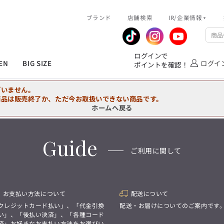
R/企業情報
ブランド
ピックアップ情報
店舗検索
IR/企業情報
企業情報
公式アプリ
MEN'S シャツ
ジャケット
スラックス
ジャケット/アウター
T/Q -Ladies’
「静謐(せいひつ)な美しさが宿る、
業績推移
メンバーズカード
ログインで
洗練された佇まい。
EN
BIG SIZE
ログイ
ポイントを確認！
余計なものを削ぎ落とし、
IRライブラリ
ショッピングモール一覧
オーダースーツ
カジュアルパンツ
ブラウス
ネクタイ
細部まで計算されたシルエットが、
気品と清潔感を纏わせる。
株式情報
洋服のお直しサービス
ざいません。
控えめでありながら、
フォーマル
ワンピース
アンダーウェア
凛とした存在感を放つ装い。
商品は販売終了か、ただ今お取扱いできない商品です。
ホームへ戻る
MEN'S シャツ
ジャケット
スラックス
ジャケット/アウター
T/Q -Ladies’
バッグ
ファッション雑貨
「静謐(せいひつ)な美しさが宿る、
DRAW
洗練された佇まい。
Guide
余計なものを削ぎ落とし、
オーダースーツ
カジュアルパンツ
ブラウス
ネクタイ
性別にとらわれない
ご利用に関して
細部まで計算されたシルエットが、
デザインを中心に展開
アウトレット
気品と清潔感を纏わせる。
シンプルかつ機能的で、
控えめでありながら、
誰もが心地よく着られるアイテム
フォーマル
ワンピース
アンダーウェア
凛とした存在感を放つ装い。
トレンドに敏感でありながら、
普遍的な魅力を持つデザイン
お支払い方法について
配送について
お客様が自由に
コーディネートできるよう、
バッグ
ファッション雑貨
クレジットカード払い」、「代金引換
配送・お届けについてのご案内です
アイテムを選ぶ楽しさを提案
DRAW
い」、「後払い決済」、「各種コード
済」お好きなお支払い方法をお選びい