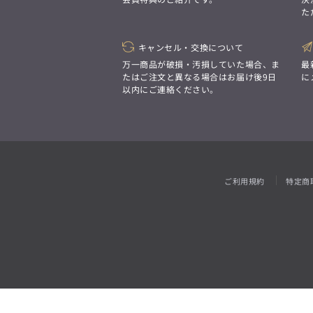
「対照的な魅力が交差し、
た
それぞれの強みを生かしながら
ビジネス小物
アウトレット
ファッション雑貨
オーダースーツ(SUITIST)
生まれる、新しいかたち。
異なるものが引き寄せ合い、
「妥協なき技術と洗練された美意識、
重なり合うことで、
キャンセル・交換について
日本の名匠が、
洗練された美しさが生まれる。
あなただけの一着を創り上げます。」
万一商品が破損・汚損していた場合、ま
最
そこには、絶妙なバランスと、
たはご注文と異なる場合はお届け後9日
に
今までにない輝きが宿る。」
以内にご連絡ください。
オーダースーツ(SUITIST)
「妥協なき技術と洗練された美意識、
日本の名匠が、
あなただけの一着を創り上げます。」
ご利用規約
特定商