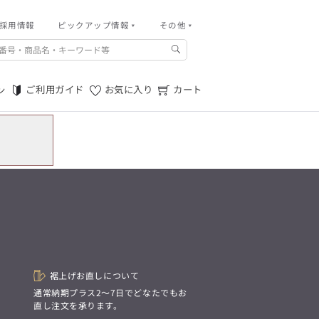
採用情報
その他
ピックアップ情報
その他
ご利用ガイド
m.f.editorial -Men’s
「対照的な魅力が交差し、
ご利用規約
それぞれの強みを生かしながら
ご利用ガイド
お気に入り
カート
ン
生まれる、新しいかたち。
特定商取引法に基づく表記
異なるものが引き寄せ合い、
重なり合うことで、
プライバシーポリシー
洗練された美しさが生まれる。
そこには、絶妙なバランスと、
店舗物件募集
今までにない輝きが宿る。」
お問い合わせ
m.f.editorial -Men’s
「対照的な魅力が交差し、
SUITIST(READY TO WEAR)
それぞれの強みを生かしながら
生まれる、新しいかたち。
「Simplicity & Quality
異なるものが引き寄せ合い、
シンプルでいて上質を追求し、
重なり合うことで、
スーツをただの仕事着ではなく、
洗練された美しさが生まれる。
装う喜びを知る大人のための
そこには、絶妙なバランスと、
ファッションへと昇華させる。」
今までにない輝きが宿る。」
裾上げお直しについて
。
通常納期プラス2〜7日でどなたでもお
SUITIST(READY TO WEAR)
直し注文を承ります。