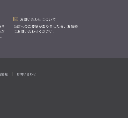
「Simplicity & Quality
シンプルでいて上質を追求し、
スーツをただの仕事着ではなく、
装う喜びを知る大人のための
ファッションへと昇華させる。」
お問い合わせについて
カキ
当店へのご要望がありましたら、お気軽
ただ
にお問い合わせください。
す。
用情報
お問い合わせ