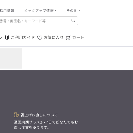
採用情報
その他
ピックアップ情報
その他
ご利用ガイド
m.f.editorial -Men’s
「対照的な魅力が交差し、
ご利用規約
それぞれの強みを生かしながら
ご利用ガイド
お気に入り
カート
ン
生まれる、新しいかたち。
特定商取引法に基づく表記
異なるものが引き寄せ合い、
重なり合うことで、
プライバシーポリシー
洗練された美しさが生まれる。
そこには、絶妙なバランスと、
店舗物件募集
今までにない輝きが宿る。」
お問い合わせ
m.f.editorial -Men’s
「対照的な魅力が交差し、
SUITIST(READY TO WEAR)
それぞれの強みを生かしながら
生まれる、新しいかたち。
「Simplicity & Quality
異なるものが引き寄せ合い、
シンプルでいて上質を追求し、
重なり合うことで、
スーツをただの仕事着ではなく、
洗練された美しさが生まれる。
装う喜びを知る大人のための
そこには、絶妙なバランスと、
ファッションへと昇華させる。」
今までにない輝きが宿る。」
裾上げお直しについて
。
通常納期プラス2〜7日でどなたでもお
SUITIST(READY TO WEAR)
直し注文を承ります。