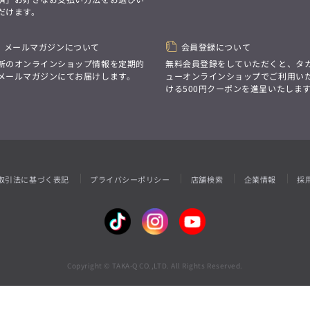
性別にとらわれない
だけます。
デザインを中心に展開
アウトレット
GRAND-BACK
シンプルかつ機能的で、
誰もが心地よく着られるアイテム
「自分らしくスタイリッシュに、
トレンドに敏感でありながら、
メールマガジンについて
会員登録について
サイズにとらわれず、
普遍的な魅力を持つデザイン
ファッションをもっと楽しみたい。
新のオンラインショップ情報を定期的
無料会員登録をしていただくと、タ
お客様が自由に
ただ着られる服ではなく、
メールマガジンにてお届けします。
ューオンラインショップでご利用い
コーディネートできるよう、
本当に着たい服をもっと自由に、
ける500円クーポンを進呈いたしま
アイテムを選ぶ楽しさを提案
自分らしいスタイルを
楽しむ大人へ。」
GRAND-BACK
「自分らしくスタイリッシュに、
サイズにとらわれず、
ファッションをもっと楽しみたい。
ただ着られる服ではなく、
取引法に基づく表記
プライバシーポリシー
店舗検索
企業情報
採
本当に着たい服をもっと自由に、
自分らしいスタイルを
楽しむ大人へ。」
Copyright © TAKA-Q CO.,LTD. All Rights Reserved.