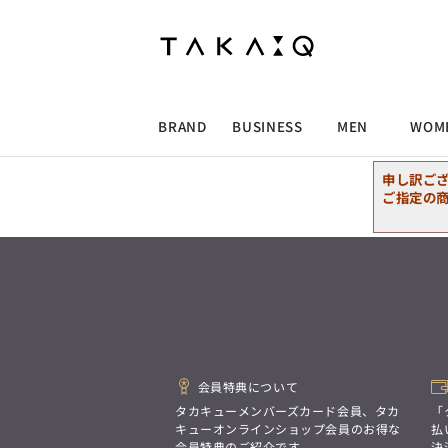
ALLITEM
ALLITEM
ALLITEM
ALLITEM
ブランド
I
店舗検索
ビジネス総合トップ
トップス
トップス
トップス
MEN'S スーツ
ワイシャツ
ジャケット
ワイシャツ
T/Q -Men’s
「静謐(せいひつ)な美しさが宿る、
採用情報
洗練された佇まい。
BRAND
BUSINESS
MEN
WOM
余計なものを削ぎ落とし、
MEN'S ジャケット
スラックス
スカート
パンツ
MEN'S パンツ
スーツ
スーツ
スーツ
細部まで計算されたシルエットが、
気品と清潔感を纏わせる。
申し訳ご
控えめでありながら、
ALLITEM
ALLITEM
ALLITEM
ALLITEM
アウター/コート
カジュアルパンツ
シューズ
ネクタイ
アウター/コート
バッグ
凛とした存在感を放つ装い。
ご指定の
ビジネス総合トップ
トップス
トップス
トップス
MEN'S スーツ
ワイシャツ
ジャケット
ワイシャツ
T/Q -Men’s
シューズ
ベルト
ファッション雑貨
ベルト
バッグ
アウトレット
「静謐(せいひつ)な美しさが宿る、
m.f.editorial -Ladies’
洗練された佇まい。
余計なものを削ぎ落とし、
MEN'S ジャケット
スラックス
スカート
パンツ
MEN'S パンツ
スーツ
スーツ
スーツ
「対照的な魅力が交差し、
細部まで計算されたシルエットが、
それぞれの強みを生かしながら
ビジネス小物
アウトレット
ファッション雑貨
気品と清潔感を纏わせる。
生まれる、新しいかたち。
控えめでありながら、
異なるものが引き寄せ合い、
アウター/コート
カジュアルパンツ
シューズ
ネクタイ
アウター/コート
バッグ
凛とした存在感を放つ装い。
重なり合うことで、
洗練された美しさが生まれる。
会員特典について
そこには、絶妙なバランスと、
今までにない輝きが宿る。」
シューズ
ベルト
ファッション雑貨
ベルト
バッグ
アウトレット
タカキューメンバーズカード会員、タカ
「
m.f.editorial -Ladies’
キューオンラインショップ会員のお得な
払
会員特典のご紹介です。
決