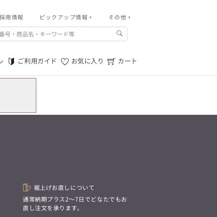
採用情報
その他
ピックアップ情報
その他
ご利用ガイド
m.f.editorial -Men’s
「対照的な魅力が交差し、
ご利用規約
それぞれの強みを生かしながら
ご利用ガイド
お気に入り
カート
ン
生まれる、新しいかたち。
特定商取引法に基づく表記
異なるものが引き寄せ合い、
重なり合うことで、
プライバシーポリシー
洗練された美しさが生まれる。
そこには、絶妙なバランスと、
店舗物件募集
今までにない輝きが宿る。」
お問い合わせ
m.f.editorial -Men’s
「対照的な魅力が交差し、
SUITIST(READY TO WEAR)
それぞれの強みを生かしながら
生まれる、新しいかたち。
「Simplicity & Quality
異なるものが引き寄せ合い、
シンプルでいて上質を追求し、
重なり合うことで、
スーツをただの仕事着ではなく、
洗練された美しさが生まれる。
装う喜びを知る大人のための
そこには、絶妙なバランスと、
ファッションへと昇華させる。」
今までにない輝きが宿る。」
裾上げお直しについて
。
通常納期プラス2〜7日でどなたでもお
SUITIST(READY TO WEAR)
直し注文を承ります。