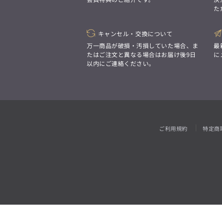
「対照的な魅力が交差し、
た
それぞれの強みを生かしながら
ビジネス小物
アウトレット
ファッション雑貨
オーダースーツ(SUITIST)
生まれる、新しいかたち。
異なるものが引き寄せ合い、
「妥協なき技術と洗練された美意識、
重なり合うことで、
キャンセル・交換について
日本の名匠が、
洗練された美しさが生まれる。
あなただけの一着を創り上げます。」
万一商品が破損・汚損していた場合、ま
最
そこには、絶妙なバランスと、
たはご注文と異なる場合はお届け後9日
に
今までにない輝きが宿る。」
以内にご連絡ください。
オーダースーツ(SUITIST)
「妥協なき技術と洗練された美意識、
日本の名匠が、
あなただけの一着を創り上げます。」
ご利用規約
特定商