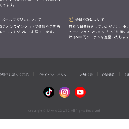
性別にとらわれない
だけます。
デザインを中心に展開
アウトレット
GRAND-BACK
シンプルかつ機能的で、
誰もが心地よく着られるアイテム
「自分らしくスタイリッシュに、
トレンドに敏感でありながら、
メールマガジンについて
会員登録について
サイズにとらわれず、
普遍的な魅力を持つデザイン
ファッションをもっと楽しみたい。
新のオンラインショップ情報を定期的
無料会員登録をしていただくと、タ
お客様が自由に
ただ着られる服ではなく、
メールマガジンにてお届けします。
ューオンラインショップでご利用い
コーディネートできるよう、
本当に着たい服をもっと自由に、
ける500円クーポンを進呈いたしま
アイテムを選ぶ楽しさを提案
自分らしいスタイルを
楽しむ大人へ。」
GRAND-BACK
「自分らしくスタイリッシュに、
サイズにとらわれず、
ファッションをもっと楽しみたい。
ただ着られる服ではなく、
取引法に基づく表記
プライバシーポリシー
店舗検索
企業情報
採
本当に着たい服をもっと自由に、
自分らしいスタイルを
楽しむ大人へ。」
Copyright © TAKA-Q CO.,LTD. All Rights Reserved.