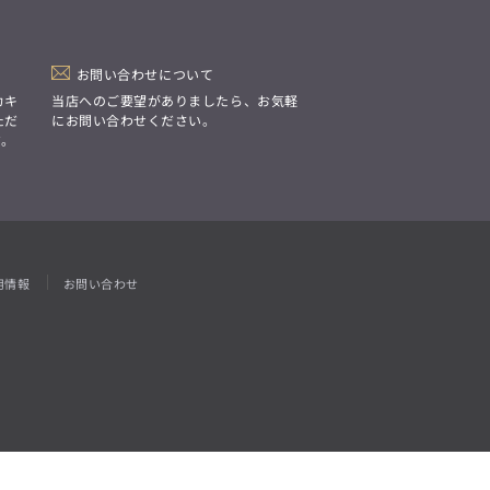
「Simplicity & Quality
シンプルでいて上質を追求し、
スーツをただの仕事着ではなく、
装う喜びを知る大人のための
ファッションへと昇華させる。」
お問い合わせについて
カキ
当店へのご要望がありましたら、お気軽
ただ
にお問い合わせください。
す。
用情報
お問い合わせ