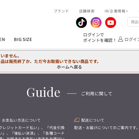
R/企業情報
ブランド
ピックアップ情報
店舗検索
IR/企業情報
企業情報
公式アプリ
MEN'S シャツ
ジャケット
スラックス
ジャケット/アウター
T/Q -Ladies’
「静謐(せいひつ)な美しさが宿る、
業績推移
メンバーズカード
ログインで
洗練された佇まい。
EN
BIG SIZE
ログイ
ポイントを確認！
余計なものを削ぎ落とし、
IRライブラリ
ショッピングモール一覧
オーダースーツ
カジュアルパンツ
ブラウス
ネクタイ
細部まで計算されたシルエットが、
気品と清潔感を纏わせる。
株式情報
洋服のお直しサービス
ざいません。
控えめでありながら、
フォーマル
ワンピース
アンダーウェア
凛とした存在感を放つ装い。
商品は販売終了か、ただ今お取扱いできない商品です。
ホームへ戻る
MEN'S シャツ
ジャケット
スラックス
ジャケット/アウター
T/Q -Ladies’
バッグ
ファッション雑貨
「静謐(せいひつ)な美しさが宿る、
DRAW
洗練された佇まい。
Guide
余計なものを削ぎ落とし、
オーダースーツ
カジュアルパンツ
ブラウス
ネクタイ
性別にとらわれない
ご利用に関して
細部まで計算されたシルエットが、
デザインを中心に展開
アウトレット
気品と清潔感を纏わせる。
シンプルかつ機能的で、
控えめでありながら、
誰もが心地よく着られるアイテム
フォーマル
ワンピース
アンダーウェア
凛とした存在感を放つ装い。
トレンドに敏感でありながら、
普遍的な魅力を持つデザイン
お支払い方法について
配送について
お客様が自由に
コーディネートできるよう、
バッグ
ファッション雑貨
クレジットカード払い」、「代金引換
配送・お届けについてのご案内です
アイテムを選ぶ楽しさを提案
DRAW
い」、「後払い決済」、「各種コード
済」お好きなお支払い方法をお選びい