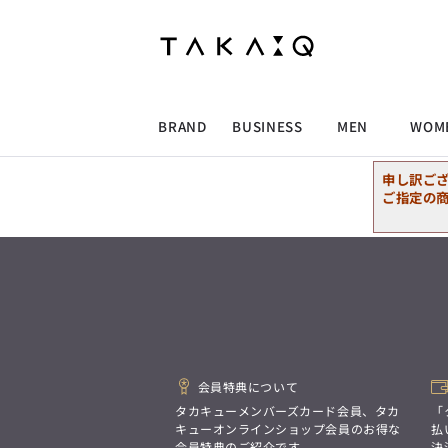
ALLITEM
ALLITEM
ALLITEM
ALLITEM
ブランド
I
店舗検索
ビジネス総合トップ
トップス
トップス
トップス
MEN'S スーツ
ワイシャツ
ジャケット
ワイシャツ
T/Q -Men’s
「静謐(せいひつ)な美しさが宿る、
採用情報
洗練された佇まい。
BRAND
BUSINESS
MEN
WOM
余計なものを削ぎ落とし、
MEN'S ジャケット
スラックス
スカート
パンツ
MEN'S パンツ
スーツ
スーツ
スーツ
細部まで計算されたシルエットが、
気品と清潔感を纏わせる。
申し訳ご
控えめでありながら、
ALLITEM
ALLITEM
ALLITEM
ALLITEM
アウター/コート
カジュアルパンツ
シューズ
ネクタイ
アウター/コート
バッグ
凛とした存在感を放つ装い。
ご指定の
ビジネス総合トップ
トップス
トップス
トップス
MEN'S スーツ
ワイシャツ
ジャケット
ワイシャツ
T/Q -Men’s
シューズ
ベルト
ファッション雑貨
ベルト
バッグ
アウトレット
「静謐(せいひつ)な美しさが宿る、
m.f.editorial -Ladies’
洗練された佇まい。
余計なものを削ぎ落とし、
MEN'S ジャケット
スラックス
スカート
パンツ
MEN'S パンツ
スーツ
スーツ
スーツ
「対照的な魅力が交差し、
細部まで計算されたシルエットが、
それぞれの強みを生かしながら
ビジネス小物
アウトレット
ファッション雑貨
気品と清潔感を纏わせる。
生まれる、新しいかたち。
控えめでありながら、
異なるものが引き寄せ合い、
アウター/コート
カジュアルパンツ
シューズ
ネクタイ
アウター/コート
バッグ
凛とした存在感を放つ装い。
重なり合うことで、
洗練された美しさが生まれる。
会員特典について
そこには、絶妙なバランスと、
今までにない輝きが宿る。」
シューズ
ベルト
ファッション雑貨
ベルト
バッグ
アウトレット
タカキューメンバーズカード会員、タカ
「
m.f.editorial -Ladies’
キューオンラインショップ会員のお得な
払
会員特典のご紹介です。
決