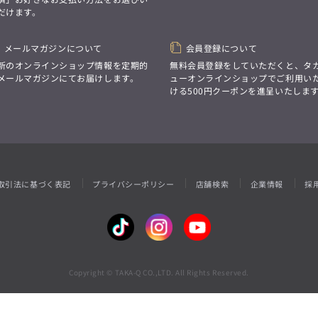
性別にとらわれない
だけます。
デザインを中心に展開
アウトレット
GRAND-BACK
シンプルかつ機能的で、
誰もが心地よく着られるアイテム
「自分らしくスタイリッシュに、
トレンドに敏感でありながら、
メールマガジンについて
会員登録について
サイズにとらわれず、
普遍的な魅力を持つデザイン
ファッションをもっと楽しみたい。
新のオンラインショップ情報を定期的
無料会員登録をしていただくと、タ
お客様が自由に
ただ着られる服ではなく、
メールマガジンにてお届けします。
ューオンラインショップでご利用い
コーディネートできるよう、
本当に着たい服をもっと自由に、
ける500円クーポンを進呈いたしま
アイテムを選ぶ楽しさを提案
自分らしいスタイルを
楽しむ大人へ。」
GRAND-BACK
「自分らしくスタイリッシュに、
サイズにとらわれず、
ファッションをもっと楽しみたい。
ただ着られる服ではなく、
取引法に基づく表記
プライバシーポリシー
店舗検索
企業情報
採
本当に着たい服をもっと自由に、
自分らしいスタイルを
楽しむ大人へ。」
Copyright © TAKA-Q CO.,LTD. All Rights Reserved.