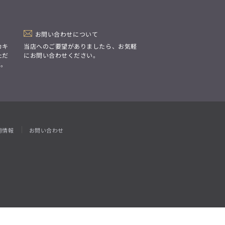
「Simplicity & Quality
シンプルでいて上質を追求し、
スーツをただの仕事着ではなく、
装う喜びを知る大人のための
ファッションへと昇華させる。」
お問い合わせについて
カキ
当店へのご要望がありましたら、お気軽
ただ
にお問い合わせください。
す。
用情報
お問い合わせ