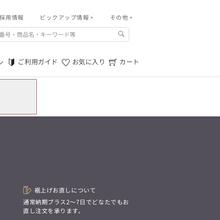
採用情報
その他
ピックアップ情報
その他
ご利用ガイド
m.f.editorial -Men’s
「対照的な魅力が交差し、
ご利用規約
それぞれの強みを生かしながら
ご利用ガイド
お気に入り
カート
ン
生まれる、新しいかたち。
特定商取引法に基づく表記
異なるものが引き寄せ合い、
重なり合うことで、
プライバシーポリシー
洗練された美しさが生まれる。
そこには、絶妙なバランスと、
店舗物件募集
今までにない輝きが宿る。」
お問い合わせ
m.f.editorial -Men’s
「対照的な魅力が交差し、
SUITIST(READY TO WEAR)
それぞれの強みを生かしながら
生まれる、新しいかたち。
「Simplicity & Quality
異なるものが引き寄せ合い、
シンプルでいて上質を追求し、
重なり合うことで、
スーツをただの仕事着ではなく、
洗練された美しさが生まれる。
装う喜びを知る大人のための
そこには、絶妙なバランスと、
ファッションへと昇華させる。」
今までにない輝きが宿る。」
裾上げお直しについて
。
通常納期プラス2〜7日でどなたでもお
SUITIST(READY TO WEAR)
直し注文を承ります。