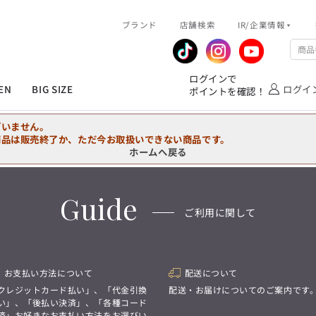
R/企業情報
ブランド
ピックアップ情報
店舗検索
IR/企業情報
企業情報
公式アプリ
MEN'S シャツ
ジャケット
スラックス
ジャケット/アウター
T/Q -Ladies’
「静謐(せいひつ)な美しさが宿る、
業績推移
メンバーズカード
ログインで
洗練された佇まい。
EN
BIG SIZE
ログイ
ポイントを確認！
余計なものを削ぎ落とし、
IRライブラリ
ショッピングモール一覧
オーダースーツ
カジュアルパンツ
ブラウス
ネクタイ
細部まで計算されたシルエットが、
気品と清潔感を纏わせる。
株式情報
洋服のお直しサービス
ざいません。
控えめでありながら、
フォーマル
ワンピース
アンダーウェア
凛とした存在感を放つ装い。
商品は販売終了か、ただ今お取扱いできない商品です。
ホームへ戻る
MEN'S シャツ
ジャケット
スラックス
ジャケット/アウター
T/Q -Ladies’
バッグ
ファッション雑貨
「静謐(せいひつ)な美しさが宿る、
DRAW
洗練された佇まい。
Guide
余計なものを削ぎ落とし、
オーダースーツ
カジュアルパンツ
ブラウス
ネクタイ
性別にとらわれない
ご利用に関して
細部まで計算されたシルエットが、
デザインを中心に展開
アウトレット
気品と清潔感を纏わせる。
シンプルかつ機能的で、
控えめでありながら、
誰もが心地よく着られるアイテム
フォーマル
ワンピース
アンダーウェア
凛とした存在感を放つ装い。
トレンドに敏感でありながら、
普遍的な魅力を持つデザイン
お支払い方法について
配送について
お客様が自由に
コーディネートできるよう、
バッグ
ファッション雑貨
クレジットカード払い」、「代金引換
配送・お届けについてのご案内です
アイテムを選ぶ楽しさを提案
DRAW
い」、「後払い決済」、「各種コード
済」お好きなお支払い方法をお選びい