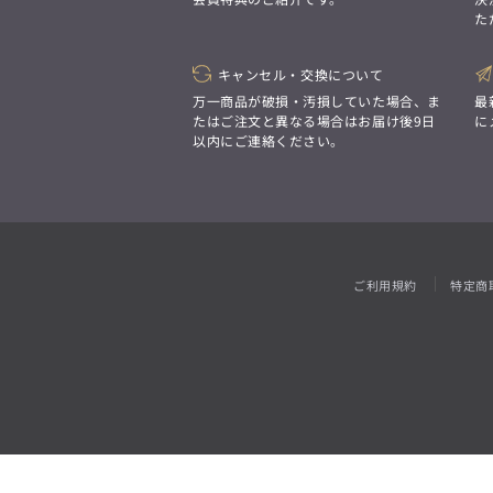
「対照的な魅力が交差し、
た
それぞれの強みを生かしながら
ビジネス小物
アウトレット
ファッション雑貨
オーダースーツ(SUITIST)
生まれる、新しいかたち。
異なるものが引き寄せ合い、
「妥協なき技術と洗練された美意識、
重なり合うことで、
キャンセル・交換について
日本の名匠が、
洗練された美しさが生まれる。
あなただけの一着を創り上げます。」
万一商品が破損・汚損していた場合、ま
最
そこには、絶妙なバランスと、
たはご注文と異なる場合はお届け後9日
に
今までにない輝きが宿る。」
以内にご連絡ください。
オーダースーツ(SUITIST)
「妥協なき技術と洗練された美意識、
日本の名匠が、
あなただけの一着を創り上げます。」
ご利用規約
特定商