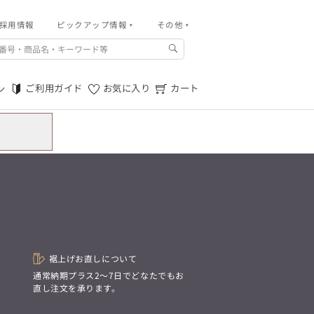
採用情報
その他
ピックアップ情報
その他
ご利用ガイド
m.f.editorial -Men’s
「対照的な魅力が交差し、
ご利用規約
それぞれの強みを生かしながら
ご利用ガイド
お気に入り
カート
ン
生まれる、新しいかたち。
特定商取引法に基づく表記
異なるものが引き寄せ合い、
重なり合うことで、
プライバシーポリシー
洗練された美しさが生まれる。
そこには、絶妙なバランスと、
店舗物件募集
今までにない輝きが宿る。」
お問い合わせ
m.f.editorial -Men’s
「対照的な魅力が交差し、
SUITIST(READY TO WEAR)
それぞれの強みを生かしながら
生まれる、新しいかたち。
「Simplicity & Quality
異なるものが引き寄せ合い、
シンプルでいて上質を追求し、
重なり合うことで、
スーツをただの仕事着ではなく、
洗練された美しさが生まれる。
装う喜びを知る大人のための
そこには、絶妙なバランスと、
ファッションへと昇華させる。」
今までにない輝きが宿る。」
裾上げお直しについて
。
通常納期プラス2〜7日でどなたでもお
直し注文を承ります。
SUITIST(READY TO WEAR)