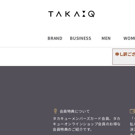
ALLITEM
ALLITEM
ALLITEM
ALLITEM
ブランド
I
店舗検索
ビジネス総合トップ
トップス
トップス
トップス
MEN'S スーツ
ワイシャツ
ジャケット
ワイシャツ
T/Q -Men’s
「静謐(せいひつ)な美しさが宿る、
採用情報
洗練された佇まい。
BRAND
BUSINESS
MEN
WOM
余計なものを削ぎ落とし、
MEN'S ジャケット
スラックス
スカート
パンツ
MEN'S パンツ
スーツ
スーツ
スーツ
細部まで計算されたシルエットが、
気品と清潔感を纏わせる。
申し訳ご
控えめでありながら、
ALLITEM
ALLITEM
ALLITEM
ALLITEM
アウター/コート
カジュアルパンツ
シューズ
ネクタイ
アウター/コート
バッグ
凛とした存在感を放つ装い。
ビジネス総合トップ
トップス
トップス
トップス
MEN'S スーツ
ワイシャツ
ジャケット
ワイシャツ
T/Q -Men’s
シューズ
ベルト
ファッション雑貨
ベルト
バッグ
アウトレット
「静謐(せいひつ)な美しさが宿る、
m.f.editorial -Ladies’
洗練された佇まい。
余計なものを削ぎ落とし、
MEN'S ジャケット
スラックス
スカート
パンツ
MEN'S パンツ
スーツ
スーツ
スーツ
「対照的な魅力が交差し、
細部まで計算されたシルエットが、
それぞれの強みを生かしながら
ビジネス小物
アウトレット
ファッション雑貨
気品と清潔感を纏わせる。
生まれる、新しいかたち。
控えめでありながら、
異なるものが引き寄せ合い、
アウター/コート
カジュアルパンツ
シューズ
ネクタイ
アウター/コート
バッグ
凛とした存在感を放つ装い。
重なり合うことで、
会員特典について
洗練された美しさが生まれる。
そこには、絶妙なバランスと、
タカキューメンバーズカード会員、タカ
「
今までにない輝きが宿る。」
シューズ
ベルト
ファッション雑貨
ベルト
バッグ
アウトレット
キューオンラインショップ会員のお得な
払
m.f.editorial -Ladies’
会員特典のご紹介です。
決
た