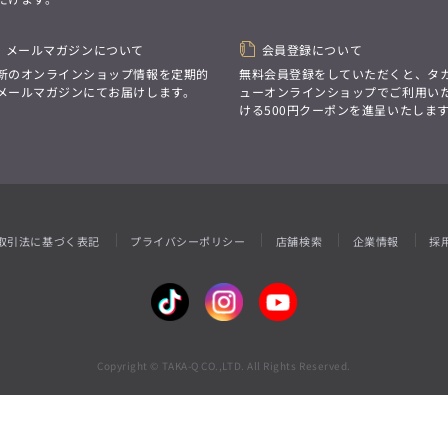
性別にとらわれない
デザインを中心に展開
アウトレット
GRAND-BACK
シンプルかつ機能的で、
誰もが心地よく着られるアイテム
メールマガジンについて
会員登録について
「自分らしくスタイリッシュに、
トレンドに敏感でありながら、
サイズにとらわれず、
新のオンラインショップ情報を定期的
無料会員登録をしていただくと、タ
普遍的な魅力を持つデザイン
ファッションをもっと楽しみたい。
メールマガジンにてお届けします。
ューオンラインショップでご利用い
お客様が自由に
ただ着られる服ではなく、
ける500円クーポンを進呈いたしま
コーディネートできるよう、
本当に着たい服をもっと自由に、
アイテムを選ぶ楽しさを提案
自分らしいスタイルを
楽しむ大人へ。」
GRAND-BACK
「自分らしくスタイリッシュに、
サイズにとらわれず、
取引法に基づく表記
プライバシーポリシー
店舗検索
企業情報
採
ファッションをもっと楽しみたい。
ただ着られる服ではなく、
本当に着たい服をもっと自由に、
自分らしいスタイルを
楽しむ大人へ。」
Copyright © TAKA-Q CO.,LTD. All Rights Reserved.