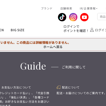
R/企業情報
ブランド
ピックアップ情報
店舗検索
IR/企業情報
企業情報
公式アプリ
MEN'S シャツ
ジャケット
スラックス
ジャケット/アウター
T/Q -Ladies’
「静謐(せいひつ)な美しさが宿る、
業績推移
メンバーズカード
ログインで
洗練された佇まい。
EN
BIG SIZE
ログイ
ポイントを確認！
余計なものを削ぎ落とし、
IRライブラリ
ショッピングモール一覧
オーダースーツ
カジュアルパンツ
ブラウス
ネクタイ
細部まで計算されたシルエットが、
気品と清潔感を纏わせる。
株式情報
洋服のお直しサービス
ざいません。この商品には詳細情報がありません。
控えめでありながら、
フォーマル
ワンピース
アンダーウェア
凛とした存在感を放つ装い。
ホームへ戻る
MEN'S シャツ
ジャケット
スラックス
ジャケット/アウター
T/Q -Ladies’
バッグ
ファッション雑貨
「静謐(せいひつ)な美しさが宿る、
Guide
DRAW
洗練された佇まい。
ご利用に関して
余計なものを削ぎ落とし、
オーダースーツ
カジュアルパンツ
ブラウス
ネクタイ
性別にとらわれない
細部まで計算されたシルエットが、
デザインを中心に展開
アウトレット
気品と清潔感を纏わせる。
シンプルかつ機能的で、
控えめでありながら、
誰もが心地よく着られるアイテム
フォーマル
ワンピース
アンダーウェア
凛とした存在感を放つ装い。
トレンドに敏感でありながら、
お支払い方法について
配送について
普遍的な魅力を持つデザイン
お客様が自由に
クレジットカード払い」、「代金引換
配送・お届けについてのご案内です
コーディネートできるよう、
バッグ
ファッション雑貨
い」、「後払い決済」、「各種コード
アイテムを選ぶ楽しさを提案
DRAW
済」お好きなお支払い方法をお選びい
だけます。