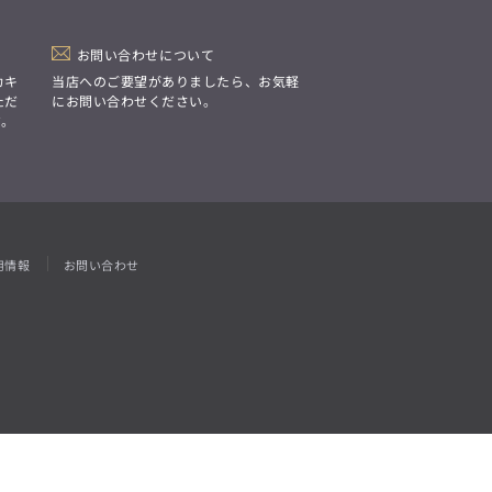
「Simplicity & Quality
シンプルでいて上質を追求し、
スーツをただの仕事着ではなく、
装う喜びを知る大人のための
お問い合わせについて
ファッションへと昇華させる。」
カキ
当店へのご要望がありましたら、お気軽
ただ
にお問い合わせください。
す。
用情報
お問い合わせ