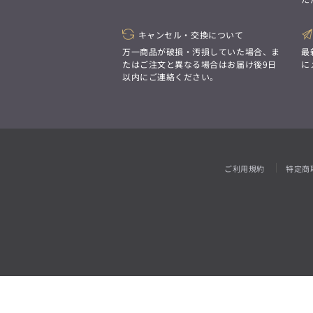
「対照的な魅力が交差し、
それぞれの強みを生かしながら
ビジネス小物
アウトレット
ファッション雑貨
オーダースーツ(SUITIST)
生まれる、新しいかたち。
異なるものが引き寄せ合い、
キャンセル・交換について
「妥協なき技術と洗練された美意識、
重なり合うことで、
日本の名匠が、
万一商品が破損・汚損していた場合、ま
最
洗練された美しさが生まれる。
あなただけの一着を創り上げます。」
たはご注文と異なる場合はお届け後9日
に
そこには、絶妙なバランスと、
以内にご連絡ください。
今までにない輝きが宿る。」
オーダースーツ(SUITIST)
「妥協なき技術と洗練された美意識、
日本の名匠が、
ご利用規約
特定商
あなただけの一着を創り上げます。」