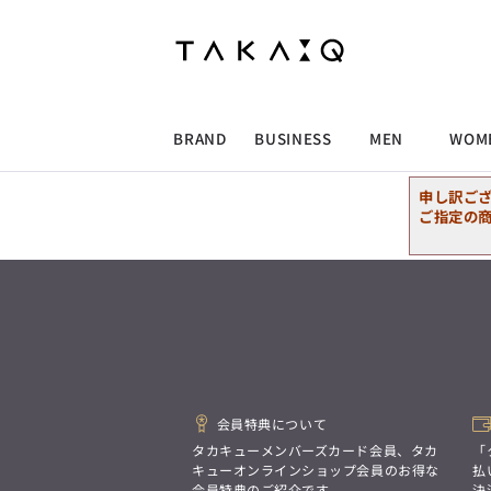
ALLITEM
ALLITEM
ALLITEM
ALLITEM
ブランド
I
店舗検索
ビジネス総合トップ
トップス
トップス
トップス
MEN'S スーツ
ワイシャツ
ジャケット
ワイシャツ
T/Q -Men’s
「静謐(せいひつ)な美しさが宿る、
採用情報
洗練された佇まい。
BRAND
BUSINESS
MEN
WOM
余計なものを削ぎ落とし、
MEN'S ジャケット
スラックス
スカート
パンツ
MEN'S パンツ
スーツ
スーツ
スーツ
細部まで計算されたシルエットが、
気品と清潔感を纏わせる。
申し訳ご
控えめでありながら、
ALLITEM
ALLITEM
ALLITEM
ALLITEM
アウター/コート
カジュアルパンツ
シューズ
ネクタイ
アウター/コート
バッグ
凛とした存在感を放つ装い。
ご指定の
ビジネス総合トップ
トップス
トップス
トップス
MEN'S スーツ
ワイシャツ
ジャケット
ワイシャツ
T/Q -Men’s
シューズ
ベルト
ファッション雑貨
ベルト
バッグ
アウトレット
「静謐(せいひつ)な美しさが宿る、
m.f.editorial -Ladies’
洗練された佇まい。
余計なものを削ぎ落とし、
MEN'S ジャケット
スラックス
スカート
パンツ
MEN'S パンツ
スーツ
スーツ
スーツ
「対照的な魅力が交差し、
細部まで計算されたシルエットが、
それぞれの強みを生かしながら
ビジネス小物
アウトレット
ファッション雑貨
気品と清潔感を纏わせる。
生まれる、新しいかたち。
控えめでありながら、
異なるものが引き寄せ合い、
アウター/コート
カジュアルパンツ
シューズ
ネクタイ
アウター/コート
バッグ
凛とした存在感を放つ装い。
重なり合うことで、
洗練された美しさが生まれる。
会員特典について
そこには、絶妙なバランスと、
今までにない輝きが宿る。」
シューズ
ベルト
ファッション雑貨
ベルト
バッグ
アウトレット
タカキューメンバーズカード会員、タカ
「
m.f.editorial -Ladies’
キューオンラインショップ会員のお得な
払
会員特典のご紹介です。
決