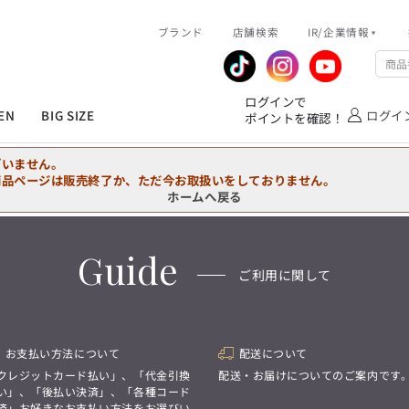
R/企業情報
ブランド
ピックアップ情報
店舗検索
IR/企業情報
企業情報
公式アプリ
MEN'S シャツ
ジャケット
スラックス
ジャケット/アウター
T/Q -Ladies’
「静謐(せいひつ)な美しさが宿る、
業績推移
メンバーズカード
ログインで
洗練された佇まい。
EN
BIG SIZE
ログイ
ポイントを確認！
余計なものを削ぎ落とし、
IRライブラリ
ショッピングモール一覧
オーダースーツ
カジュアルパンツ
ブラウス
ネクタイ
細部まで計算されたシルエットが、
気品と清潔感を纏わせる。
株式情報
洋服のお直しサービス
ざいません。
控えめでありながら、
フォーマル
ワンピース
アンダーウェア
凛とした存在感を放つ装い。
商品ページは販売終了か、ただ今お取扱いをしておりません。
ホームへ戻る
MEN'S シャツ
ジャケット
スラックス
ジャケット/アウター
T/Q -Ladies’
バッグ
ファッション雑貨
「静謐(せいひつ)な美しさが宿る、
DRAW
洗練された佇まい。
Guide
余計なものを削ぎ落とし、
オーダースーツ
カジュアルパンツ
ブラウス
ネクタイ
性別にとらわれない
ご利用に関して
細部まで計算されたシルエットが、
デザインを中心に展開
アウトレット
気品と清潔感を纏わせる。
シンプルかつ機能的で、
控えめでありながら、
誰もが心地よく着られるアイテム
フォーマル
ワンピース
アンダーウェア
凛とした存在感を放つ装い。
トレンドに敏感でありながら、
普遍的な魅力を持つデザイン
お支払い方法について
配送について
お客様が自由に
コーディネートできるよう、
バッグ
ファッション雑貨
クレジットカード払い」、「代金引換
配送・お届けについてのご案内です
アイテムを選ぶ楽しさを提案
DRAW
い」、「後払い決済」、「各種コード
済」お好きなお支払い方法をお選びい