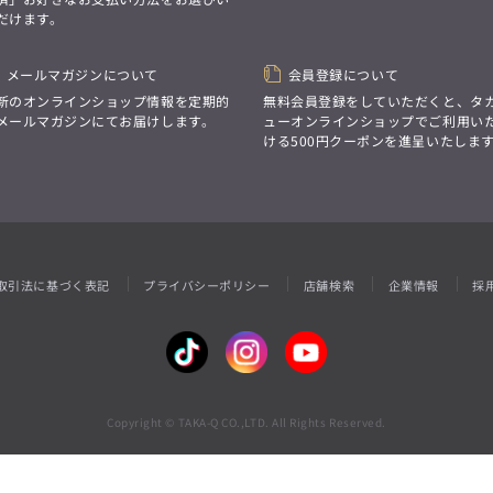
性別にとらわれない
だけます。
デザインを中心に展開
アウトレット
GRAND-BACK
シンプルかつ機能的で、
誰もが心地よく着られるアイテム
「自分らしくスタイリッシュに、
トレンドに敏感でありながら、
メールマガジンについて
会員登録について
サイズにとらわれず、
普遍的な魅力を持つデザイン
ファッションをもっと楽しみたい。
新のオンラインショップ情報を定期的
無料会員登録をしていただくと、タ
お客様が自由に
ただ着られる服ではなく、
メールマガジンにてお届けします。
ューオンラインショップでご利用い
コーディネートできるよう、
本当に着たい服をもっと自由に、
ける500円クーポンを進呈いたしま
アイテムを選ぶ楽しさを提案
自分らしいスタイルを
楽しむ大人へ。」
GRAND-BACK
「自分らしくスタイリッシュに、
サイズにとらわれず、
ファッションをもっと楽しみたい。
ただ着られる服ではなく、
取引法に基づく表記
プライバシーポリシー
店舗検索
企業情報
採
本当に着たい服をもっと自由に、
自分らしいスタイルを
楽しむ大人へ。」
Copyright © TAKA-Q CO.,LTD. All Rights Reserved.