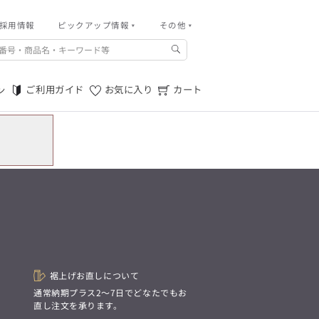
採用情報
その他
ピックアップ情報
その他
ご利用ガイド
m.f.editorial -Men’s
「対照的な魅力が交差し、
ご利用規約
それぞれの強みを生かしながら
ご利用ガイド
お気に入り
カート
ン
生まれる、新しいかたち。
特定商取引法に基づく表記
異なるものが引き寄せ合い、
重なり合うことで、
プライバシーポリシー
洗練された美しさが生まれる。
そこには、絶妙なバランスと、
店舗物件募集
今までにない輝きが宿る。」
お問い合わせ
m.f.editorial -Men’s
「対照的な魅力が交差し、
SUITIST(READY TO WEAR)
それぞれの強みを生かしながら
生まれる、新しいかたち。
「Simplicity & Quality
異なるものが引き寄せ合い、
シンプルでいて上質を追求し、
重なり合うことで、
スーツをただの仕事着ではなく、
洗練された美しさが生まれる。
装う喜びを知る大人のための
そこには、絶妙なバランスと、
ファッションへと昇華させる。」
今までにない輝きが宿る。」
裾上げお直しについて
。
通常納期プラス2〜7日でどなたでもお
SUITIST(READY TO WEAR)
直し注文を承ります。