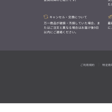
「対照的な魅力が交差し、
た
それぞれの強みを生かしながら
ビジネス小物
アウトレット
ファッション雑貨
オーダースーツ(SUITIST)
生まれる、新しいかたち。
異なるものが引き寄せ合い、
「妥協なき技術と洗練された美意識、
重なり合うことで、
キャンセル・交換について
日本の名匠が、
洗練された美しさが生まれる。
あなただけの一着を創り上げます。」
万一商品が破損・汚損していた場合、ま
最
そこには、絶妙なバランスと、
たはご注文と異なる場合はお届け後9日
に
今までにない輝きが宿る。」
以内にご連絡ください。
オーダースーツ(SUITIST)
「妥協なき技術と洗練された美意識、
日本の名匠が、
あなただけの一着を創り上げます。」
ご利用規約
特定商