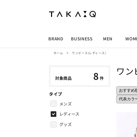
ALLITEM
ALLITEM
ALLITEM
ALLITEM
ブランド
I
店舗検索
ビジネス総合トップ
トップス
トップス
トップス
MEN'S スーツ
ワイシャツ
ジャケット
ワイシャツ
T/Q -Men’s
「静謐(せいひつ)な美しさが宿る、
採用情報
洗練された佇まい。
BRAND
BUSINESS
MEN
WOM
余計なものを削ぎ落とし、
MEN'S ジャケット
スラックス
スカート
パンツ
MEN'S パンツ
スーツ
スーツ
スーツ
細部まで計算されたシルエットが、
気品と清潔感を纏わせる。
ホーム
>
ワンピース(レディース)
控えめでありながら、
ALLITEM
ALLITEM
ALLITEM
ALLITEM
アウター/コート
カジュアルパンツ
シューズ
ネクタイ
アウター/コート
バッグ
凛とした存在感を放つ装い。
ワン
ビジネス総合トップ
トップス
トップス
トップス
MEN'S スーツ
ワイシャツ
ジャケット
ワイシャツ
T/Q -Men’s
8
シューズ
ベルト
ファッション雑貨
ベルト
バッグ
アウトレット
対象商品
件
「静謐(せいひつ)な美しさが宿る、
m.f.editorial -Ladies’
洗練された佇まい。
余計なものを削ぎ落とし、
MEN'S ジャケット
スラックス
スカート
パンツ
MEN'S パンツ
スーツ
スーツ
スーツ
「対照的な魅力が交差し、
細部まで計算されたシルエットが、
タイプ
それぞれの強みを生かしながら
ビジネス小物
アウトレット
ファッション雑貨
気品と清潔感を纏わせる。
生まれる、新しいかたち。
控えめでありながら、
メンズ
異なるものが引き寄せ合い、
アウター/コート
カジュアルパンツ
シューズ
ネクタイ
アウター/コート
バッグ
凛とした存在感を放つ装い。
重なり合うことで、
レディース
洗練された美しさが生まれる。
そこには、絶妙なバランスと、
今までにない輝きが宿る。」
グッズ
シューズ
ベルト
ファッション雑貨
ベルト
バッグ
アウトレット
m.f.editorial -Ladies’