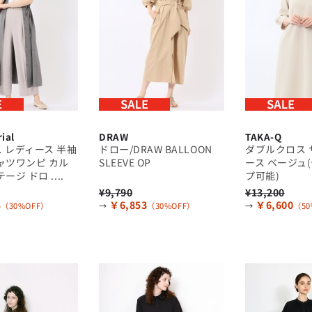
性別にとらわれない
デザインを中心に展開
アウトレット
GRAND-BACK
シンプルかつ機能的で、
誰もが心地よく着られるアイテム
「自分らしくスタイリッシュに、
トレンドに敏感でありながら、
サイズにとらわれず、
普遍的な魅力を持つデザイン
ファッションをもっと楽しみたい。
お客様が自由に
ただ着られる服ではなく、
コーディネートできるよう、
本当に着たい服をもっと自由に、
アイテムを選ぶ楽しさを提案
自分らしいスタイルを
楽しむ大人へ。」
GRAND-BACK
rial
DRAW
TAKA-Q
「自分らしくスタイリッシュに、
 レディース 半袖
ドロー/DRAW BALLOON
ダブルクロス 
サイズにとらわれず、
ャツワンピ カル
SLEEVE OP
ース ベージュ
ファッションをもっと楽しみたい。
ージ ドロ ....
プ可能)
ただ着られる服ではなく、
¥9,790
¥13,200
本当に着たい服をもっと自由に、
自分らしいスタイルを
3
￥6,853
￥6,600
（30%OFF）
→
（30%OFF）
→
（50
楽しむ大人へ。」