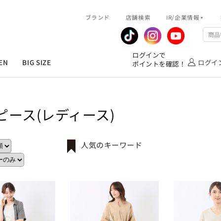
R/企業情報
ブランド
ピックアップ情報
店舗検索
IR/企業情報
企業情報
公式アプリ
MEN'S シャツ
ジャケット
スラックス
ジャケット/アウター
T/Q -Ladies’
「静謐(せいひつ)な美しさが宿る、
業績推移
メンバーズカード
ログインで
洗練された佇まい。
EN
BIG SIZE
ログイ
ポイントを確認！
余計なものを削ぎ落とし、
IRライブラリ
ショッピングモール一覧
オーダースーツ
カジュアルパンツ
ブラウス
ネクタイ
細部まで計算されたシルエットが、
気品と清潔感を纏わせる。
株式情報
洋服のお直しサービス
控えめでありながら、
フォーマル
ワンピース
アンダーウェア
凛とした存在感を放つ装い。
ピース(レディース)
MEN'S シャツ
ジャケット
スラックス
ジャケット/アウター
T/Q -Ladies’
バッグ
ファッション雑貨
「静謐(せいひつ)な美しさが宿る、
DRAW
洗練された佇まい。
余計なものを削ぎ落とし、
オーダースーツ
カジュアルパンツ
ブラウス
ネクタイ
人気のキーワード
性別にとらわれない
細部まで計算されたシルエットが、
デザインを中心に展開
アウトレット
気品と清潔感を纏わせる。
シンプルかつ機能的で、
控えめでありながら、
誰もが心地よく着られるアイテム
フォーマル
ワンピース
アンダーウェア
凛とした存在感を放つ装い。
トレンドに敏感でありながら、
普遍的な魅力を持つデザイン
お客様が自由に
コーディネートできるよう、
バッグ
ファッション雑貨
アイテムを選ぶ楽しさを提案
DRAW