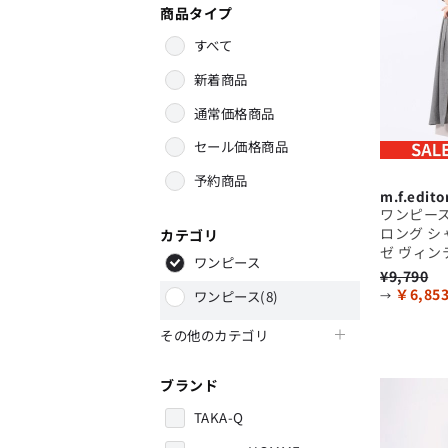
「対照的な魅力が交差し、
商品タイプ
それぞれの強みを生かしながら
ビジネス小物
アウトレット
ファッション雑貨
オーダースーツ(SUITIST)
生まれる、新しいかたち。
すべて
異なるものが引き寄せ合い、
「妥協なき技術と洗練された美意識、
重なり合うことで、
日本の名匠が、
新着商品
洗練された美しさが生まれる。
あなただけの一着を創り上げます。」
そこには、絶妙なバランスと、
通常価格商品
今までにない輝きが宿る。」
セール価格商品
予約商品
オーダースーツ(SUITIST)
m.f.edito
「妥協なき技術と洗練された美意識、
ワンピース
日本の名匠が、
ロング シ
カテゴリ
あなただけの一着を創り上げます。」
ゼ ヴィンテ
ワンピース
¥9,790
￥6,85
ワンピース(8)
→
その他のカテゴリ
ブランド
TAKA-Q