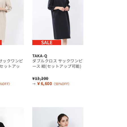
「Simplicity & Quality
シンプルでいて上質を追求し、
スーツをただの仕事着ではなく、
装う喜びを知る大人のための
ファッションへと昇華させる。」
TAKA-Q
サックワンピ
ダブルクロス サックワンピ
(セットアッ
ース 紺(セットアップ可能)
¥13,200
￥6,600
%OFF）
→
（50%OFF）