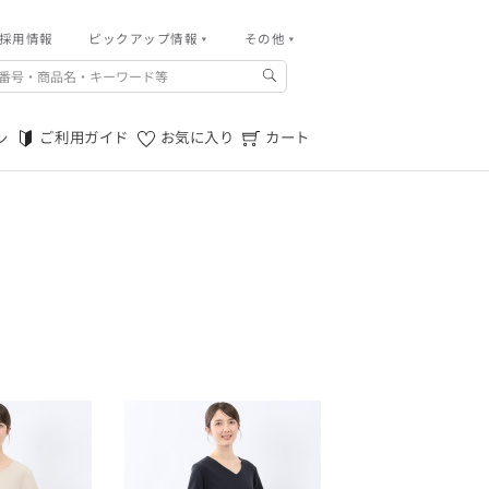
採用情報
その他
ピックアップ情報
その他
ご利用ガイド
m.f.editorial -Men’s
「対照的な魅力が交差し、
ご利用規約
それぞれの強みを生かしながら
ご利用ガイド
お気に入り
カート
ン
生まれる、新しいかたち。
特定商取引法に基づく表記
異なるものが引き寄せ合い、
重なり合うことで、
プライバシーポリシー
洗練された美しさが生まれる。
そこには、絶妙なバランスと、
店舗物件募集
今までにない輝きが宿る。」
お問い合わせ
m.f.editorial -Men’s
「対照的な魅力が交差し、
SUITIST(READY TO WEAR)
それぞれの強みを生かしながら
生まれる、新しいかたち。
「Simplicity & Quality
異なるものが引き寄せ合い、
シンプルでいて上質を追求し、
重なり合うことで、
スーツをただの仕事着ではなく、
洗練された美しさが生まれる。
装う喜びを知る大人のための
そこには、絶妙なバランスと、
ファッションへと昇華させる。」
今までにない輝きが宿る。」
SUITIST(READY TO WEAR)